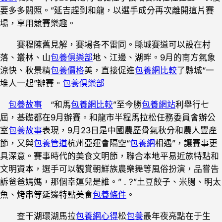
要多多關照。”延吉趕到和龍，以選手成分再次離開這片賽
場，享用競賽樂趣。
賽程陳舊見解，賽場各不雷同。縣城賽道可以設在村
落、叢林、山
包養俱樂部
地、江邊、湖畔。9月的南方氣象
涼快、秋景精
包養價格
美，直接促進
包養網比較
了縣城“一
堆人一起”辦賽。
包養俱樂部
包養故事
“和馬
包養網比較
”至今勝
包養網站
利舉行七
屆，基礎都在9月辦賽。和龍市半程馬拉松任務委員會辦公
室
包養故事
表現，9月23日是中國農歷骨氣秋分和農人豐產
節，又與
包養管道
杭州亞運會隔空“
包養網
相遇”，讓賽事更
具深意。賽事時代的美食文明節，聯合本地平易近族特點和
文明資本，選手可以觀賞朝鮮族農樂舞等風俗扮演，品嘗告
訴爸爸媽媽，那個幸運兒是誰。” . ?”土豆餃子、米腸、明太
魚、烤串等延邊特點美食
包養條件
。
查干湖環湖馬拉
包養網心得
松
包養
最年夜亮點在于生