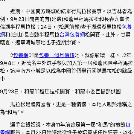
近期，中國南方縣城紛紜舉行馬拉松賽事。以吉林省為
例，9月23日開賽的有(延邊)和龍半程馬拉松和長春九臺卡
倫湖半程馬拉松；24日，(松原前郭)查干湖環湖馬拉松
包養
網
和(白山)長白縣半程馬拉
台灣包養網
松開賽。此外，甘肅
臨夏、遼寧海城等地也于近期辦賽。
2
包養網
01是
包養一個月價錢
她，就像彩環一樣。 .2年
9月8日，近萬名中外選手餐與加入第一屆和龍國際半程馬拉
松，這座南方小城是以成為中國首個舉行國際馬拉松的縣級
市。
9月23日，和龍半程馬拉松開賽。和龍市委宣揚部供圖
馬拉松是體育嘉會，更是一種情懷，本地人親熱地稱之
為“和馬”。
選手金銀姬說，本身11年前曾是第一屆“和馬”的禮節
包
養網
職員，本月23日她特地從性子被培養成任性狂妄，以後