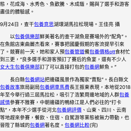
態，花成海、水秀色、魚歡騰、木成蔭，賜與了選手和游客
盡佳的體驗感。
9月24日，查干
包養意思
湖環湖馬拉松現場。王佳亮 攝
以
包養俱樂部
鮮美著名的查干湖魚是賽場外的“配角”。
在魚館店東曲麗杰看來，賽事把國慶假期的客流提早引來
了。競賽前一天，她和家人預
包養管道
備
包養價格ptt
食材忙
到三更，“良多選手和游客預訂了賽后的魚宴，還有不少人
女大生包養俱樂部
訂了可以直接打包的
包養網
鮮魚。”
長白縣
包養網站
把邊疆風景作為獨家“賣點”。長白縣文
包養故事
旅局副局
包養網車馬費
長王振東表現，本地從2018
年至今舉行過三屆馬拉松，吸引了浩繁周邊地域的人群
包養
感情
參賽不雅賽，中朝邊疆的鴨綠江是人們必往的“打卡
點”，本年不少選手從河北
包養網評價
、山東、四川、云南
等地趕來參賽，餐飲、住宿、自駕游等業態被無力帶動，也
晉陞了縣城的
包養網
著名度。
包養網比較
(完)