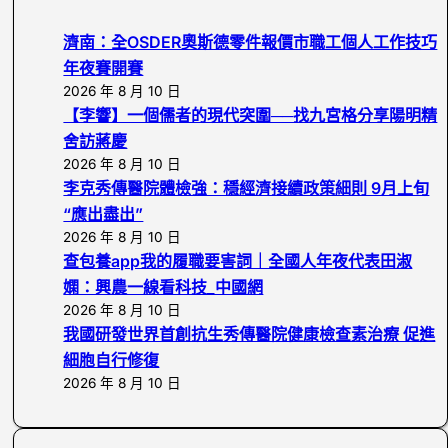
r
c
濟南：全OSDER奧斯德零件報價市職工個人工作技巧
h
年夜賽開賽
2026 年 8 月 10 日
【李響】一個儒者的現代突圍──找九宮格分享陽明精
舍訪蔣慶
2026 年 8 月 10 日
李克秀傳醫院體檢強：穩經濟接續政策細則 9月上旬
“應出盡出”
2026 年 8 月 10 日
查包養app我的履職要害詞｜全國人年夜代表田淑
嫻：興農一線看科技_中國網
2026 年 8 月 10 日
我國研發世界首創抗生秀傳醫院健康檢查素治療 促進
細胞自行修復
2026 年 8 月 10 日