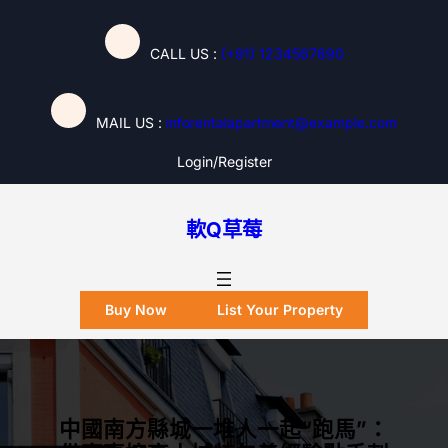
跳
至
CALL US :
(+91) 1234567890
主
要
內
MAIL US :
inforentalapartment@example.com
容
Login/register
軟Q草莓
Buy Now
List Your Property
中國南方縣城一堆人一起“跑馬”：