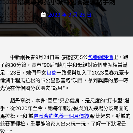
借賽事擦亮小城特包養經驗點手刺
2023 年 9 月 25 日
中新網長春9月24日電 (高龍安)5公
包養網評價
里，跑
了約30分鐘，長春“90后”趙丹寧和母親對這個成就相當滿
足。23日，她們母女
包養
一路餐與加入了2023長春九臺卡
倫湖半程馬拉松的“5公里歡喜跑”項目，拿到獎牌的第一時
光便在伴侶圈分送朋友“戰果”。
趙丹寧說，本身“賽馬”只為健身，是尺度的“打卡型”選
手。從2020年至今，她每年都要餐與加入幾場分歧範圍的
馬拉松。“和‘城
包養合約
包養一個月價錢
馬’比起來，縣城的
競賽更輕松，重要能陪家人出來玩一玩、了解一下狀況景
致。”