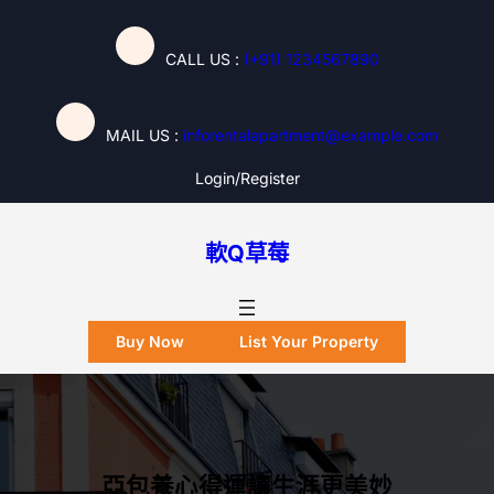
跳
至
CALL US :
(+91) 1234567890
主
要
內
MAIL US :
inforentalapartment@example.com
容
Login/register
軟Q草莓
Buy Now
List Your Property
亞包養心得運讓生涯更美妙