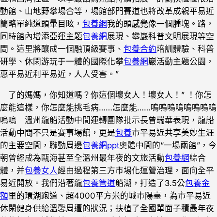
動館、山地野攀場合等，場館部門賽道也將改革成親平易近
簡略單純道頭暈目眩，
包養網
我的頭感覺像一個腫塊。路，
同時館內增添亞運主題
包養網
展現、攀巖科普文明展現等空
間。這里將釀成一個融頂級賽事、
包養合約
培訓體驗、科普
研學、休閑游玩于一體的國際化攀
包養網
巖活動主題公園，
惠平易近利平易近，人人受害。”
了的媽媽，你知道嗎？你這個壞女人！壞女人！” ！你怎
麼能這樣，你怎麼能挑毛病……怎麼能……嗚嗚嗚嗚嗚嗚嗚嗚
嗚嗚 溫州龍船活動中間運轉團隊批示長曾瑞華表現，龍船
活動中間不只是賽事場館，更是
包養
市平易近共享美妙生涯
的主要空間，聯動周邊
包養網ppt
奧體中間的“一場兩館”，今
朝曾經成為甌海甚至全溫州最年夜的文旅活動
包養網
綜合
體，并
包養女人
經由過程第三方市場化運營治理，面向全平
易近開放。我們沿著龍
包養管道
船湖，打造了3.5公
包養金
額
里的環湖跑道、超4000平方米的城市陽臺，為市平易近
休閑健身供給溫馨周遭的狀況；扶植了全國單面子積最年夜