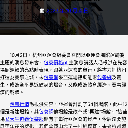
2023 年 10 月 4 日
10月2日，杭州亞運會組委會召開以亞運會場館運轉為
主題的消息發布會。
包養價格ptt
主消息講話人毛根洪在先容
場館運轉的亮點時表現，跟著亞運會的舉行，將盡力把杭州
打造為賽事之城，未
包養網
來亞運場館既能惠
包養網
及蒼
生，成為全平易近健身的場合，又能成為體育經濟、賽事經
濟的載體。
包養行情
毛根洪先容，亞運會計劃了54個場館，此中12
個是新建場館，其
包養網
他場館是改革或“再建”場館。“這些
場
女大生包養俱樂部
館有了舉行亞運會的經歷，今后還要施
展更年夜的感化。我們曾經申辦了一批錦標賽，未來杭州還