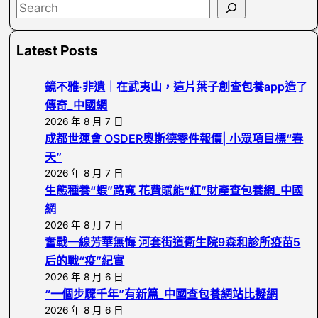
S
e
a
Latest Posts
r
c
鏡不雅·非遺｜在武夷山，這片葉子創查包養app造了
h
傳奇_中國網
2026 年 8 月 7 日
成都世運會 OSDER奧斯德零件報價| 小眾項目標“春
天”
2026 年 8 月 7 日
生態種養“蝦”路寬 花費賦能“紅”財產查包養網_中國
網
2026 年 8 月 7 日
奮戰一線芳華無悔 河套街道衛生院9森和診所疫苗5
后的戰“疫”紀實
2026 年 8 月 6 日
“一個步驟千年”有新篇_中國查包養網站比擬網
2026 年 8 月 6 日