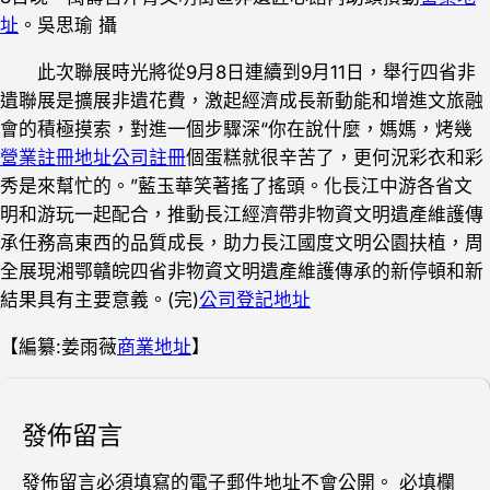
址
。吳思瑜 攝
此次聯展時光將從9月8日連續到9月11日，舉行四省非
遺聯展是擴展非遺花費，激起經濟成長新動能和增進文旅融
會的積極摸索，對進一個步驟深“你在說什麼，媽媽，烤幾
營業註冊地址
公司註冊
個蛋糕就很辛苦了，更何況彩衣和彩
秀是來幫忙的。”藍玉華笑著搖了搖頭。化長江中游各省文
明和游玩一起配合，推動長江經濟帶非物資文明遺產維護傳
承任務高東西的品質成長，助力長江國度文明公園扶植，周
全展現湘鄂贛皖四省非物資文明遺產維護傳承的新停頓和新
結果具有主要意義。(完)
公司登記地址
【編纂:姜雨薇
商業地址
】
發佈留言
發佈留言必須填寫的電子郵件地址不會公開。
必填欄