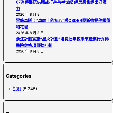
67秀傳醫院供膳歲打乒乓半世紀 練反應也練出好體
力
2026 年 8 月 8 日
雷鋒車隊：“車輪上的初心”暖OSDER奧斯德零件報價
和花城
2026 年 8 月 8 日
浙江計劃實施“星火計劃”培養壯年夜未來產業行秀傳
醫院健檢項目動計劃
2026 年 8 月 8 日
Categories
說明
(5,245)