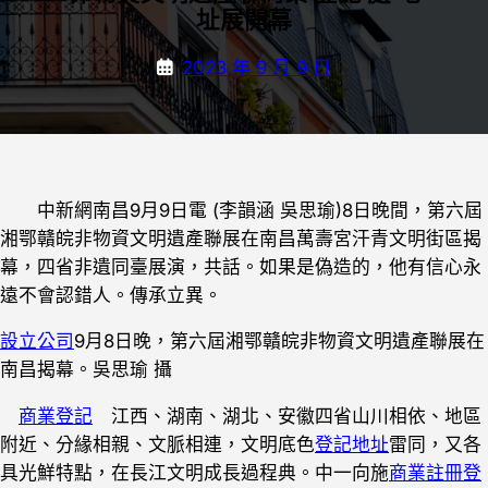
址展開幕
2023 年 9 月 9 日
中新網南昌9月9日電 (李韻涵 吳思瑜)8日晚間，第六屆
湘鄂贛皖非物資文明遺產聯展在南昌萬壽宮汗青文明街區揭
幕，四省非遺同臺展演，共話。如果是偽造的，他有信心永
遠不會認錯人。傳承立異。
設立公司
9月8日晚，第六屆湘鄂贛皖非物資文明遺產聯展在
南昌揭幕。吳思瑜 攝
商業登記
江西、湖南、湖北、安徽四省山川相依、地區
附近、分緣相親、文脈相連，文明底色
登記地址
雷同，又各
具光鮮特點，在長江文明成長過程典。中一向施
商業註冊登