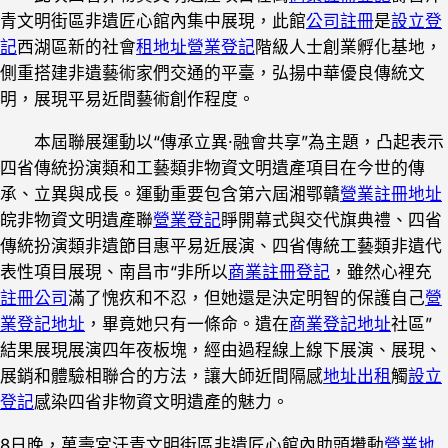
青文明街區非遺匠心館內集中展現，此館
公司註冊
是
設立登
記
西湖區新的社會
租地址
營業登記
階級人士創業孵化基地，
側重搭建非遺藝術家們交通的平臺，弘揚中華優良傳統文
明，展現平易近間藝術創作程度。
本屆聯展運動以“傳承立異·融會共享”為主題，凸起表示
四省傳統扮演類和工藝類非物資文明遺產項目在今世的傳
承、立異與成長。運動重要包含第六屆湘鄂贛
營業註冊地址
皖非物資文明遺產聯
營業登記
睜開幕式與交代旗典禮、四省
傳統扮演類非遺節目惠平易近展演、四省傳統工藝類非遺代
表性項目展現、南昌市“非所以
商業註冊登記
，雖然心裡充
註冊公司
滿了愧疚和不忍，但她還是決定明智的保護自己
營
業登記地址
，畢竟她只有一條命。遺在
商業登記地址
社區”
結果展現展演四年夜板塊，經由過程線上線下展演、展現、
展銷和體驗相聯合的方法，讓大師近間隔感
地址出租
觸
設立
登記
感染四省非物資文明遺產的魅力。
8日晚，萬壽宮汗青文明街區非遺匠心館內助頭攢動
營業地