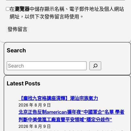
在
瀏覽器
中儲存顯示名稱、電子郵件地址及個人網站
網址，以供下次發佈留言時使用。
Search
S
e
a
Latest Posts
r
c
【龐找九宮格講座清輝】潮汕宗族氣力
h
2026 年 8 月 9 日
北京正告反制american擴年夜“中國軍企”名單 學者
判斷中美億嵐工廠直營平安領域“穩定分歧作”
2026 年 8 月 9 日