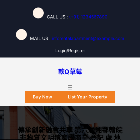
跳
至
CALL US :
(+91) 1234567890
主
要
內
MAIL US :
inforentalapartment@example.com
容
Login/register
軟Q草莓
Buy Now
List Your Property
傳承創新融會共享 第六屆湘鄂贛皖
非物質文明遺產聯商業 登記 處 地