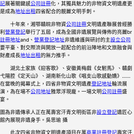
記
展著關鍵感
公司註冊
化，其獨具魅力的非物資文明遺產更
是成為
地址出租
四省配合的靚麗文明手刺。
十年來，湘鄂贛皖非物資
公司註冊
文明遺產聯展曾經勝
利
營業登記
舉行了五屆，成為全國非遺展覽與傳佈的亮麗br
註冊地址
and、
營業登記地址
非遺維護與研討的主
設立公司
要平臺、對交際流與開放一起配合的前沿陣地和文旅融會與
財產成長
地址出租
的無力推手。
湖北土家族《迎客歌》、安徽黃梅戲《女駙馬》、贛劇
弋陽腔《定天山》、湖南新化山歌《唱支山歌感動嬌》……
在當晚的揭幕式上，四省非物資文明遺產
登記地址
輪流展
演，為在場不
公司地址
雅眾浮現龐。一場文明
公司註冊
盛
宴。
圖為非遺傳承人正在萬壽宮汗青文明街區非
設立登記
遺匠心
館內展現非遺身手。吳思瑜 攝
此次四省非物資文明遺產項目在萬
商業註冊登記
壽宮汗