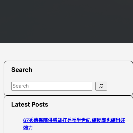
Search
S
e
a
Latest Posts
r
c
67秀傳醫院供膳歲打乒乓半世紀 練反應也練出好
h
體力