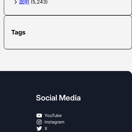
說明
(5,243)
Tags
Social Media
YouTube
Instagram
X