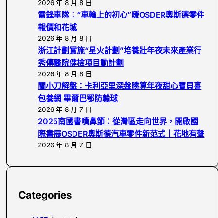
2026 年 8 月 8 日
雷鋒車隊：“車輪上的初心”暖OSDER奧斯德零件
報價和花城
2026 年 8 月 8 日
浙江計劃實施“星火計劃”培養壯年夜未來產業行
秀傳醫院健檢項目動計劃
2026 年 8 月 8 日
關小刀解盤：卡利亞里深盤勝算年夜甜心寶貝喜
包養網 畢爾巴鄂防輸球
2026 年 8 月 7 日
2025南國書噴鼻節：從灣區走向世界，開啟國
際書展OSDER奧斯德汽車零件新范式｜花地有聲
2026 年 8 月 7 日
Categories