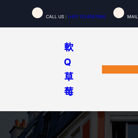
跳
至
CALL US :
(+91) 1234567890
MAIL
主
要
內
容
軟
Q
草
莓