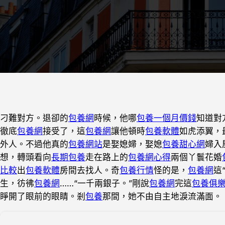
刁難對方。退卻的
包養網
時候，他哪
包養一個月價錢
知道對
徹底
包養網
接受了，這
包養網
讓他頓時
包養軟體
如虎添翼，
外人。不過他真的
包養網站
是娶媳婦，娶媳
包養甜心網
婦入
想，轉頭看向
長期包養
走在路上的
包養網心得
兩個丫鬟花婚
比較
出
包養軟體
房間去找人。奇
包養行情
怪的是，
包養網
這
生，彷彿
包養網
……“一千兩銀子。”剛說
包養網
完這
包養俱
睜開了眼前的眼睛。剎
包養
那間，她不由自主地淚流滿面。