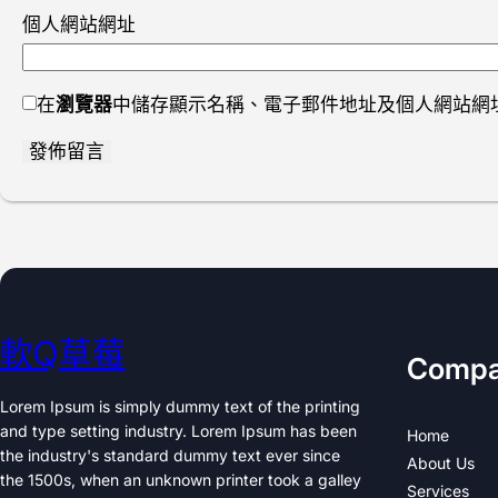
個人網站網址
在
瀏覽器
中儲存顯示名稱、電子郵件地址及個人網站網
軟Q草莓
Comp
Lorem Ipsum is simply dummy text of the printing
and type setting industry. Lorem Ipsum has been
Home
the industry's standard dummy text ever since
About Us
the 1500s, when an unknown printer took a galley
Services