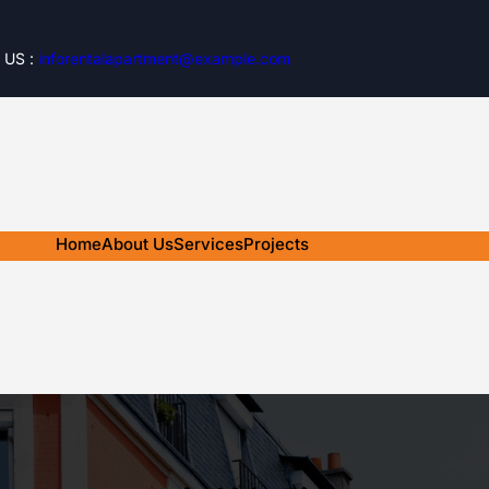
 US :
inforentalapartment@example.com
Home
About Us
Services
Projects