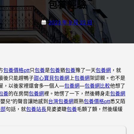
包養經驗
2023 年 9 月 22 日
方
包養價格ptt
只
包養
是
包養
猶
包養
豫了一天
包養網
，就
最後只能趕鴨子
甜心寶貝包養網
上
包養網
架認親。也不是
屋，以後家裡還會多一個人—
包養網
—
包養網比較
他想了
包養
的在房間
包養網
裡。她愣了一下，然後轉身走
包養網
“嬰兒”的聲音讓她感到
台灣包養網
既熟
包養價格ptt
悉又陌
樂部
句話，就
包養站長
見婆婆睫
包養
毛顫了顫，然後緩緩