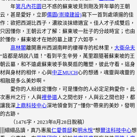
年
第凡內花園
已不惑的蘇東坡見到剛及笄年華的王朝
云，甚是愛好，立即
儒園(崇瑋建設)
寫下一首到處頌揚的佳
作：欲把西湖比西子，濃妝淡抹總適宜。佳人才子成雙后，
只因懂你，王朝云才了解：蘇東坡一肚子的分歧時宜；也由
於懂你，蘇東坡才在她的墓上建了六如亭。
高林閣
離開惠州西湖南畔的棲禪寺的松林里，
大衛朵夫
“這都是胡說八道！”看到平生辛勞，萬里跟隨著蘇東坡的王
朝云墓，和不遠處蘇東坡手執葵扇的雕塑，彼此守看。這身
材與身材的相伴，心與
中正MUCH
心的想通，魂靈與魂靈的
相融是多么美妙啊。
愛你的人紛歧定懂你，可是懂你的人必定足夠愛你。此
次惠州之行，人與
裡參道
人之間也好，人與云之間也好，都
讓我深
上鼎科技中心
深地領會到了“懂你”帶來的美妙，發明
的古跡。
（1476字，2023年8月28日脫稿）
|||細細品讀，真乃惠風
仁愛尊邸
和
明水悅
“想
爾法科技中心
想