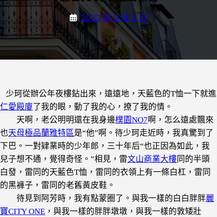
2023 年 9 月 5 日
少珂從辦公年夜樓鉆出來，遠遠地，天藍色的T恤一下就進
仁愛殿廈
了我的眼，動了我的心，撩了我的情。
天啊，老公明明還在我身邊
樸園NO7
啊，怎么遠處飄來
也
天母極品蘭雅特區
是“他”啊。待少珂走近時，我真驚到了
下巴。一對肄業時的少年郎，三十年后“也正因為如此，我
兒子想不通，覺得奇怪。”相見，雷
文山商業大樓
同的半頭
白發，雷同的天藍色T恤，雷同的衣領上有一條白杠，雷同
的黑褲子，雷同的老舊黃皮鞋。
待見到阿芳時，我有點蒙圈了。與我一樣的白白胖胖
麗
寶CITY ONE
，與我一樣的胖胖墩墩，與我一樣的敦矮壯