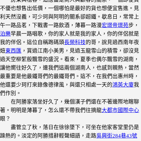
不優也想售出低價，一個哪怕是最好的貨也想便宜售進。見
利天然沒義，可少珂與阿明的關系卻超鐵。歇息日，常常上
午一路品茗，下戰書一路飲酒，薄暮一路漫
宏璟帝璟苑
步，
泊樂
早晨一路唱歌，你的家人就是我的家人，你的伴侶就是
我的伴侶。這位自稱跑碼頭
長榮科技
的哥，說見過西南年夜
妞
東西匯
，賞過江南小美男，見過玉龍雪山的積雪，卻沒見
過天空柳絮般飄雪的盛況。看來，夏季也偶尓飄雪的湖南，
讓他嚮往好久了，連我們這兩個湖南人，也感到親熱，當然
最重要是他最鐵哥們的最鐵哥們。這不，在我們出惠州時，
他還要少珂打來錄像德律風，與還只相處一天的
鴻英大廈
我
們作別。
在阿勝家落坐好久了，幾個漢子們還在不著邊際地瞎聊
著。明明是薄暮了，怎么還不帶我們往摘龍
大都市國際中心
眼？
盡管立了秋，落日在徐徐墜下，可坐在他家客堂里仍是
躁熱的。淡定的阿勝措辭輕聲細語，走路
吳興街284巷43號