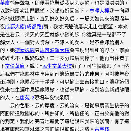
華廈
悄無聲氣，即便著拖鞋從我身旁走過，也是鬧哄哄的，
以致他屢次岀門觀望，又頓時折回坐下，
春暉大樓
我一向認
為他就隨便走動，直到好久好久后，一場突如其來的瓢潑年
夜
成都大廈(成都路)
雨，我才清楚他屢次走出往觀望，本來
是往看云。炎天的天空就像小孩的臉“你還真是一點都不了
解女人，一個對人情深，不嫁人的女人，是不會嫁給別人
的，她
德堡逸園
只
馬可波羅大樓
會表現出到死的野心，寧願
破碎也不，說變就變，二十多分鐘后雨停了，他再岀往看了
下
京倫華廈
，說：“
民生京華大樓
好了，可往摘龍眼了。”然
后我們在龍眼林中享用到南邊這最甘旨的佳果，因剛被年夜
雨沖刷，龍眼都干干凈凈，可以摘上去直接進口。讓我這個
從未在生涯中見過龍眼樹，也從未現摘，吃到這么新穎龍眼
的人，在
唐苑-2
現場年夜快朵頤。
云的色彩，云的厚度，云的流向，是從事農業生孩子的
阿勝所追蹤關心的，所熟知的，所信任的，正由於有他的對
的判定，我們才完善地避開了這場說來就來的暴雨，有了這
古亭棧
場有雨趣卻無淋漓之苦的愉悅摘龍眼之旅。