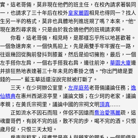
實。這老哥倆，莫非現在他們的班主任，在校內請求著裝同
一，也請求了三十年后在校外
皇家麗園
相見也得同一？找人
生另一半的格式，莫非也具體地列進班規了嗎？本來，“他”
現在激烈尋求我，只是由於我合適他們的班規請求啊。
你看，這老哥倆，相見時，是那樣忘乎所以地甚歡著。
一個急速奔來，一個快馬迎上，先是兩雙手牢牢握在一路，
往返幾回從胸前發抖到膝蓋，然后是迫切擁抱，最后，一個
左手搭你左肩，一個右手搭我右肩，邊往前沖，
華園大廈
邊
“你出門總是要
并排狂熱地表達著三十年未見的牽掛之情。
錢的——” 藍玉華話還沒說完就被打斷了。
三天，在少珂辦公室里，
左岸庭苑
老哥倆議論任務；
逸
仙精典
在惠州西湖涼亭里，議論文娛；在少珂的老家，議論
孝親；在黃氏宗祠里，議論中國的宗祠文明
頂真
……
正如流水不因石而阻，伴侶不因遠而
喬治愛瑪麗
疏，這
魂靈哥們，有說不完的話，散不完的步，喝不完的酒。只恨
歲月促，只恨三天太短。
房東與租客，這應當是商人與顧客的關系，一個即便貨