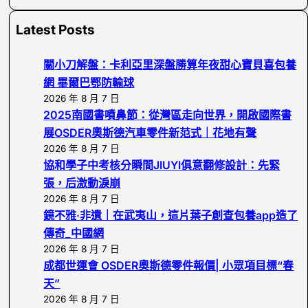
e
a
Latest Posts
r
c
關小刀解盤：卡利亞里深盤勝算年夜甜心寶貝喜包養
h
網 畢爾巴鄂防輸球
2026 年 8 月 7 日
2025南國書噴鼻節：從灣區走向世界，開啟國際書
展OSDER奧斯德汽車零件新范式｜花地有聲
2026 年 8 月 7 日
協和學子中考核分瞬間JIUYI俱意翻修設計：先緊
張，后激動淚崩
2026 年 8 月 7 日
鏡不雅·非遺｜在武夷山，這片葉子創查包養app造了
傳奇_中國網
2026 年 8 月 7 日
成都世運會 OSDER奧斯德零件報價| 小眾項目標“春
天”
2026 年 8 月 7 日