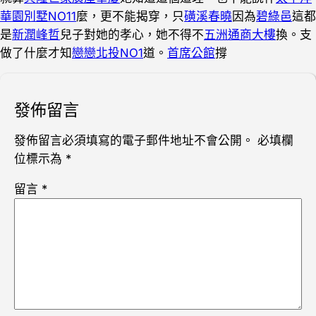
華園別墅NO11
麼，更不能揭穿，只
磺溪春曉
因為
碧綠邑
這都
是
新潤峰哲
兒子對她的孝心，她不得不
五洲通商大樓
換。支
做了什麼才知
戀戀北投NO1
道。
首席公館
撐
發佈留言
發佈留言必須填寫的電子郵件地址不會公開。
必填欄
位標示為
*
留言
*