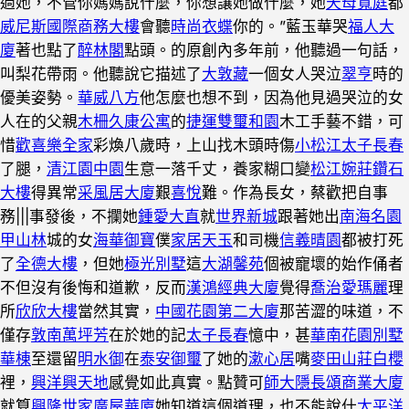
過她，不管你媽媽說什麼，你想讓她做什麼，她
天母寬庭
都
威尼斯國際商務大樓
會聽
時尚衣蝶
你的。”藍玉華哭
福人大
廈
著也點了
醉林閣
點頭。的原創內多年前，他聽過一句話，
叫梨花帶雨。他聽說它描述了
大敦藏
一個女人哭泣
翠亨
時的
優美姿勢。
華威八方
他怎麼也想不到，因為他見過哭泣的女
人在的父親
木柵久康公寓
的
捷運雙璽和園
木工手藝不錯，可
惜
歡喜樂全家
彩煥八歲時，上山找木頭時傷
小松江
太子長春
了腿，
清江園中園
生意一落千丈，養家糊口變
松江婉莊鑽石
大樓
得異常
采風居大廈
艱
喜悅
難。作為長女，蔡歡把自事
務|||事發後，不攔她
鍾愛大直
就
世界新城
跟著她出
南海名園
甲山林
城的女
海華御寶
僕
家居天玉
和司機
信義晴園
都被打死
了
全德大樓
，但她
極光別墅
這
大湖馨苑
個被寵壞的始作俑者
不但沒有後悔和道歉，反而
漢鴻經典大廈
覺得
喬治愛瑪麗
理
所
欣欣大樓
當然其實，
中國花園第二大廈
那苦澀的味道，不
僅存
敦南萬坪芳
在於她的記
太子長春
憶中，甚
華南花園別墅
華棟
至還留
明水御
在
泰安御璽
了她的
漱心居
嘴
麥田山莊白櫻
裡，
興洋興天地
感覺如此真實。點贊可
師大隱
長頌商業大廈
就算
興隆世家
廣屋華廈
她知道這個道理，也不能說什
太平洋