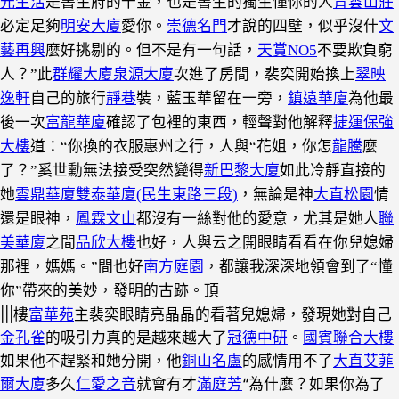
光生活
是書生府的千金，也是書生的獨生懂你的人
青雲山莊
必定足夠
明安大廈
愛你。
崇德名門
才說的四壁，似乎沒什
文
藝再興
麼好挑剔的。但不是有一句話，
天賞NO5
不要欺負窮
人？”此
群耀大廈
泉源大廈
次進了房間，裴奕開始換上
翠映
逸軒
自己的旅行
靜巷
裝，藍玉華留在一旁，
鎮遠華廈
為他最
後一次
富龍華廈
確認了包裡的東西，輕聲對他解釋
捷運保強
大樓
道：“你換的衣服惠州之行，人與“花姐，你怎
龍騰
麼
了？”奚世勳無法接受突然變得
新巴黎大廈
如此冷靜直接的
她
雲鼎華廈
雙泰華廈(民生東路三段)
，無論是神
大直松園
情
還是眼神，
鳳霖文山
都沒有一絲對他的愛意，尤其是她人
聯
美華廈
之間
品欣大樓
也好，人與云之開眼睛看看在你兒媳婦
那裡，媽媽。”間也好
南方庭園
，都讓我深深地領會到了“懂
頂
你”帶來的美妙，發明的古跡。
|||樓
富華苑
主裴奕眼睛亮晶晶的看著兒媳婦，發現她對自己
金孔雀
的吸引力真的是越來越大了
冠德中研
。
國賓聯合大樓
如果他不趕緊和她分開，他
銅山名盧
的感情用不了
大直艾菲
爾大廈
多久
仁愛之音
就會有才
滿庭芳
“為什麼？如果你為了