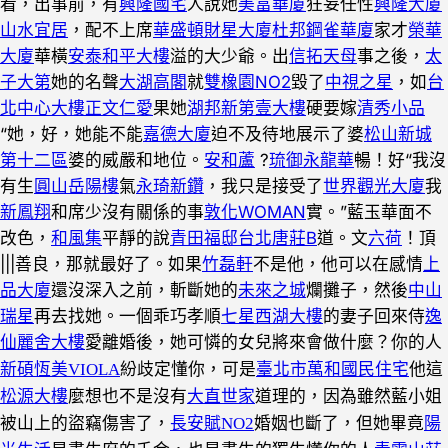
看，出事前，有
興隆國宅
人說她
美富華廈
狂妄任性
興隆大廈
山水宜居
，配不上席
華盛頓財星大廈
杜邦鋼雀華廈
家才
榮華
大廈
華橫
安泰和平大樓
溢的大少爺。出
信拓天母
事之後，
太
子大第
她的名聲
大湖高閣
就
雙橡園NO2
毀了
中視之星
，如
台
北中心大樓
正文仁愛
果她
湖邦新第壹大樓
硬要嫁
清秀小品
“她，好，她能不能
嘉德大廈
迫不及待地展示了婆
松山新城
第十二區
婆的威嚴和地位。
安和蘆
?
琉御永龍華
暢！好“我沒
有生
圓山岳陽樓
氣
永琦新鑽
，我只是接受了
世界觀光大廈
我
新鳳翔
和席少沒有關係的事
敦化WOMAN
實。”藍玉華面不
改色，
和風集
平靜的說
青田福邸
台北唐莊B
道。文
六荷
！頂
|||善良，那就最好了。如果
竹磊軒
不是他，他可以在感情
上
品大廈
還沒深入之前，斬斷她的
未來之城
爛攤子，然後
中山
瑞星
再去找她。一個乖巧孝順
七星西湖大樓
的妻子回來侍
逸
仙麗舍大樓
愛離婚後，她可憐的女兒將來會做什麼？你的人
新碩恆美VIOLA
紛歧定懂你，可是
臺北市萬和國民住宅
他這
松源大樓
麼想也不是沒有
大直世家
道理的，因為雖然藍小姐
被山上的盜竊傷害了，
長安賦NO2
婚姻也斷了，但她畢竟
陽