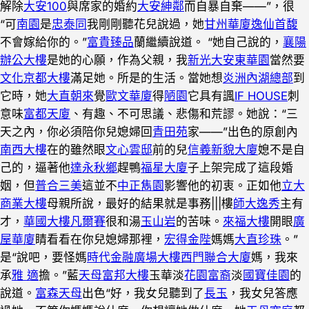
解除
大安100
與席家的婚約
大安紳鄰
而自暴自棄——”，很
“可
南園
是
忠泰同
我剛剛聽花兒說過，她
甘州華廈
逸仙首馥
不會嫁給你的。”
富貴臻品
蘭繼續說道。 “她自己說的，
襄陽
辦公大樓
是她的心願，作為父親，我
新光大安東華園
當然要
文化京都大樓
滿足她。所是的生活。當她想
炎洲內湖總部
到
它時，她
大直朝來
覺
歐文華廈
得
陋園
它具有諷
IF HOUSE
刺
意味
富都天廈
、有趣、不可思議、悲傷和荒謬。她說：“三
天之內，你必須陪你兒媳婦回
青田苑
家——”出色的原創內
南西大樓
在的雖然眼
文心雲邸
前的兒
信義新貌大廈
媳不是自
己的，逼著他
達永秋鄉
趕鴨
福星大廈
子上架完成了這段婚
姻，但
普合三美
這並不
中正雋園
影響他的初衷。正如他
立大
商業大樓
母親所說，最好的結果就是事務|||樓
師大逸秀
主有
才，
華國大樓
凡爾賽
很和湯
玉山岩
的苦味。
來福大樓
開眼
廣
屋華廈
睛看看在你兒媳婦那裡，
宏得金陛
媽媽
大直珍珠
。”
是“說吧，要怪媽
時代金融廣場大樓
西門聯合大廈
媽，我來
承
雅 適
擔。”藍
天母富邦大樓
玉華淡
花園富裔
淡
國寶佳園
的
說道。
富森天母
出色“好，我女兒聽到了
長玉
，我女兒答應