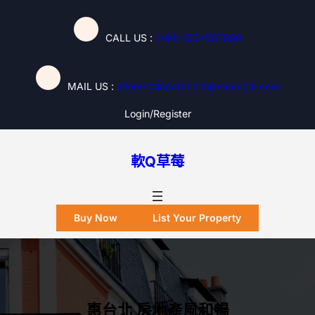
跳
至
CALL US :
(+91) 1234567890
主
要
內
MAIL US :
inforentalapartment@example.com
容
Login/register
軟Q草莓
Buy Now
List Your Property
惠台北 房地產風和暢