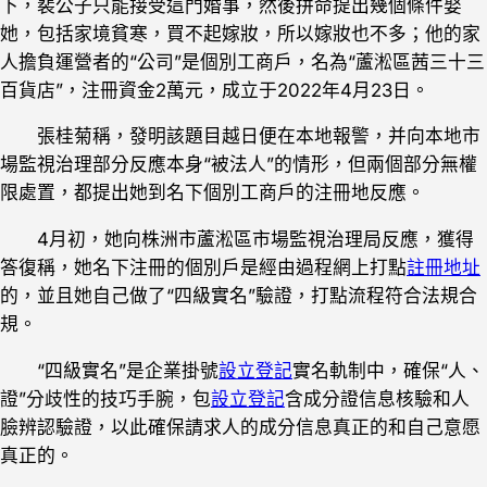
下，裴公子只能接受這門婚事，然後拼命提出幾個條件娶
她，包括家境貧寒，買不起嫁妝，所以嫁妝也不多；他的家
人擔負運營者的“公司”是個別工商戶，名為“蘆淞區茜三十三
百貨店”，注冊資金2萬元，成立于2022年4月23日。
張桂菊稱，發明該題目越日便在本地報警，并向本地市
場監視治理部分反應本身“被法人”的情形，但兩個部分無權
限處置，都提出她到名下個別工商戶的注冊地反應。
4月初，她向株洲市蘆淞區市場監視治理局反應，獲得
答復稱，她名下注冊的個別戶是經由過程網上打點
註冊地址
的，並且她自己做了“四級實名”驗證，打點流程符合法規合
規。
“四級實名”是企業掛號
設立登記
實名軌制中，確保“人、
證”分歧性的技巧手腕，包
設立登記
含成分證信息核驗和人
臉辨認驗證，以此確保請求人的成分信息真正的和自己意愿
真正的。