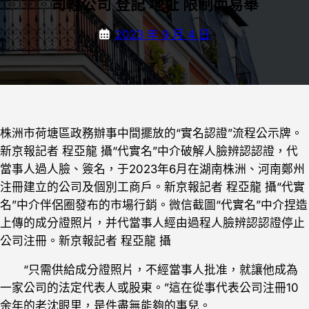
司輕公司 登記 地址 限制而易舉
2023 年 9 月 4 日
株洲市荷塘區政務辦事中間擺放的“實名認證”流程公示牌。
新京報記者 程亞龍 攝
“代實名”中介破解人臉辨認認證，代
當事人過人臉、簽名，于2023年6月在湖南株洲、河南鄭州
注冊建立的公司及個別工商戶。新京報記者 程亞龍 攝
“代實
名”中介伴侶圈發布的市場行銷。微信截圖
“代實名”中介捏造
上傳的成分證照片，并代當事人經由過程人臉辨認認證停止
公司注冊。新京報記者 程亞龍 攝
“只需供給成分證照片，不經當事人批准，就讓他成為
一家公司的法定代表人或股東。”這在從事代表公司注冊10
余年的老沈眼里，是件盡無能夠的事兒。