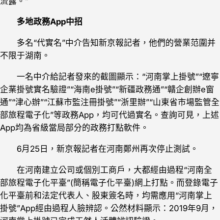
流露。”
多地政務App中招
多名“代實名”中介告知新京報記者，他們的營業范圍并
不限于湖南。
一名中介給記者發來的截圖顯示：“河南掌上掛號”“遼寧
企業掛號實名驗證”“海南e掛號”“新疆政務通”“贛企創辦e窗
通”“津心辦”“江蘇市監注冊掛號”“浙里辦”“山東省市場監管全
部旅程電子化”等政務App，均可代過實名。查詢可見，上述
App均為省級當局部分的政務打點軟件。
6月25日，新京報記者在河南鄭州再次停止測試。
在河南建立公司或個別工商戶，大都經由過程“河南全
部旅程電子化平臺”(簡稱電子化平臺)網上打點。而登錄電子
化平臺前和法定代表人、股東簽名時，均需應用“河南掌上
掛號”App經由過程人臉辨認。公然材料顯示：2019年9月，