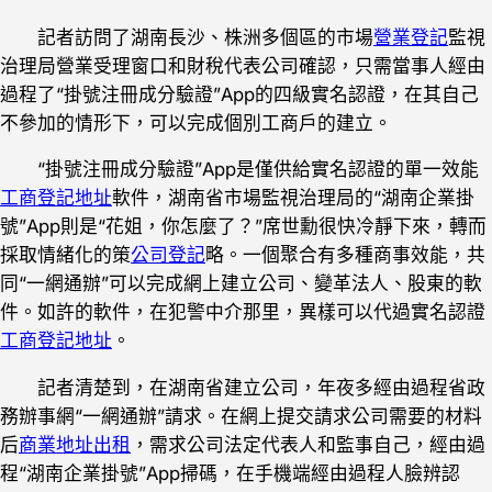
記者訪問了湖南長沙、株洲多個區的市場
營業登記
監視
治理局營業受理窗口和財稅代表公司確認，只需當事人經由
過程了“掛號注冊成分驗證”App的四級實名認證，在其自己
不參加的情形下，可以完成個別工商戶的建立。
“掛號注冊成分驗證”App是僅供給實名認證的單一效能
工商登記地址
軟件，湖南省市場監視治理局的“湖南企業掛
號”App則是“花姐，你怎麼了？”席世勳很快冷靜下來，轉而
採取情緒化的策
公司登記
略。一個聚合有多種商事效能，共
同“一網通辦”可以完成網上建立公司、變革法人、股東的軟
件。如許的軟件，在犯警中介那里，異樣可以代過實名認證
工商登記地址
。
記者清楚到，在湖南省建立公司，年夜多經由過程省政
務辦事網“一網通辦”請求。在網上提交請求公司需要的材料
后
商業地址出租
，需求公司法定代表人和監事自己，經由過
程“湖南企業掛號”App掃碼，在手機端經由過程人臉辨認