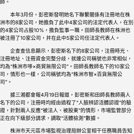
師。
本年3月份，彭密斯發明她名下聯繫關係有注冊地在株
洲市的8家公司，她擔負了此中4家公司的法定代表人，在別
的4家公司占股10%，擔負監事一職。田師長教師在株洲也
被注冊了10家公司，并在此中5家公司任法定代表人。
企查查信息顯示，彭密斯名下的8家公司，注冊時光、
注冊地址、注冊資金完整分歧，就連公司稱號也非常相似，
均為“株洲市哆×商貿無限公司”。田師長教師名下的10家公
司，情形也一樣，公司稱號均為“株洲市智×百貨無限公
司”。
據三湘都會報4月19日報道，彭密斯和田師長教師兩人
名下的公司，注冊時均經由過程了“人臉辨認活體認證”的驗
證，針對兩人反應“被法人、被股東”的情形，市場監管部分
正在向下級部分請求，調取“活體檢測”數據。
株洲市天元區市場監視治理局辦公室相干任務職員告知