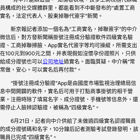
員構成的社交媒體群里，都能看到不中斷發布的“處置工商
實名，法定代表人、股東掉聯代簽字”新聞。
新京報記者添加一個名為“工商實名，掉聯簽字”的中介
微信后，對方發新聞稱掛號注冊成分驗證軟件四級實名驗
證、工商掉聯掃臉、App實名代簽字等均可操縱，所需支出
在100元到900元之間，并表現假如沒懷孕份證照片，只供
給成分證號也可以
公司地址
過實名。面臨質疑，中介稱“常
常做，安心。可以實名后再付款”。
“掛號注冊成分驗證”App是由國度市場監視治理總局信
息中間開闢的軟件，實名后可用于打點商事掛號的相干營
業。注冊時除了填寫名字、成分證號、手機號等信息外，還
需停止人臉辨認驗證，被稱為“四級實名”。
6月21日，記者向中介供給了未做過四級實名認證職員
的成分證號碼和名字，10分鐘后記者測驗考試登錄發明，該
職員已完成“四級實名”。