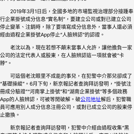
2019年3月1日后，全國多地的市場監視治理部分接踵奉
行企業掛號成分信息“實名制”，要建立公司或對已建立公司
停止變革、注銷時，除了要填寫成分信息外，當事人還必須
經由過程企業掛號App停止“人臉辨認”的認證。
老沈以為，現在若想不顛末當事人允許，讓他擔負一家
公司的法定代表人或股東，在人臉辨認這一項就會被“卡
脖”。
可這個老沈眼里不成能的事兒，在犯警中介那兒卻成了
“基礎操縱”。6月下旬，新京報記者查詢拜訪發明，“掛號注
冊成分驗證”“河南掌上掛號”和“湖南企業掛號”等多個政務
App的人臉辨認，可被等閒破解。破
公司地址
解后，犯警職
員可應用別人成分信息注冊公司，或對已成立公司的股東停
止撤換。
新京報記者查詢拜訪發明，犯警中介經由過程收集“黑