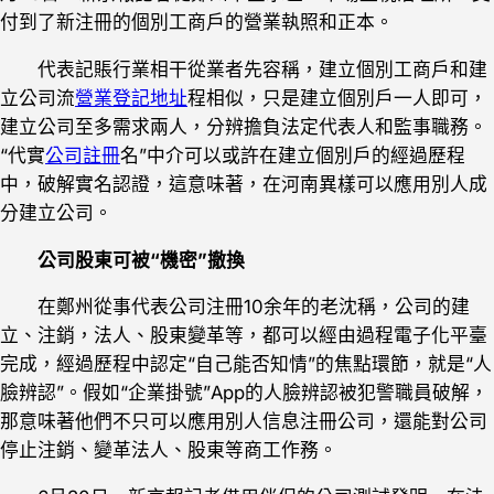
付到了新注冊的個別工商戶的營業執照和正本。
代表記賬行業相干從業者先容稱，建立個別工商戶和建
立公司流
營業登記地址
程相似，只是建立個別戶一人即可，
建立公司至多需求兩人，分辨擔負法定代表人和監事職務。
“代實
公司註冊
名”中介可以或許在建立個別戶的經過歷程
中，破解實名認證，這意味著，在河南異樣可以應用別人成
分建立公司。
公司股東可被“機密”撤換
在鄭州從事代表公司注冊10余年的老沈稱，公司的建
立、注銷，法人、股東變革等，都可以經由過程電子化平臺
完成，經過歷程中認定“自己能否知情”的焦點環節，就是“人
臉辨認”。假如“企業掛號”App的人臉辨認被犯警職員破解，
那意味著他們不只可以應用別人信息注冊公司，還能對公司
停止注銷、變革法人、股東等商工作務。