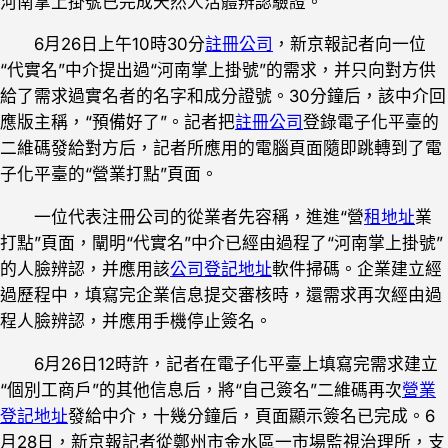
河南掌上掛號已完成天然人活體辨認驗證。
6月26日上午10時30分
註冊公司
，新京報記者向一位
“代實名”中介提出過“河南掌上掛號”的需求，并只向對方供
給了需求過實名者的名字和成分證號。30分鐘后，該中介回
應版主稱，“預備好了”。記者把
註冊公司
登錄電子化平臺的
二維碼發給對方后，記者所應用的電腦頁面隨即跳轉到了電
子化平臺的“營業打點”頁面。
一位代表注冊公司的從業者先容稱，進進“營
租地址
業
打點”頁面，闡明“代實名”中介已經由過程了“河南掌上掛號”
的人臉辨認，并應用該
公司登記地址
軟件掃碼。企業建立經
過歷程中，填寫完企業信息提交審核時，還需求再次經由過
程人臉辨認，并應用手機停止簽名。
6月26日12時許，記者在電子化平臺上填寫完需求建立
“個別工商戶”的其他信息后，將“自己簽名”二維碼再次
營業
登記地址
發給中介，十幾分鐘后，頁面顯示簽名已完成。6
月28日，新京報記者從鄭州市金水區一市場監視治理所，支