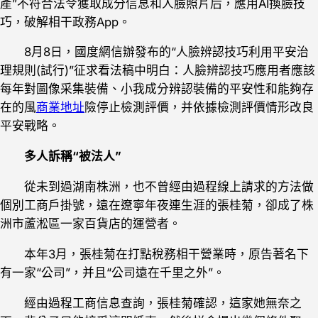
產”不符合法令獲取成分信息和人臉照片后，應用AI換臉技
巧，破解相干政務App。
8月8日，國度網信辦發布的“人臉辨認技巧利用平安治
理規則(試行)”征求看法稿中明白：人臉辨認技巧應用者應該
每年對圖像采集裝備、小我成分辨認裝備的平安性和能夠存
在的風
商業地址
險停止檢測評價，并依據檢測評價情形改良
平安戰略。
多人訴稱“被法人”
從未到過湖南株洲，也不曾經由過程線上請求的方法做
個別工商戶掛號，遠在遼寧年夜連生涯的張桂菊，卻成了株
洲市蘆淞區一家百貨店的運營者。
本年3月，張桂菊在打點稅務相干營業時，原告著名下
有一家“公司”，并且“公司遠在千里之外”。
經由過程工商信息查詢，張桂菊確認，這家她無奈之