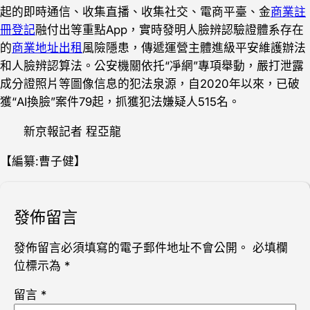
起的即時通信、收集直播、收集社交、電商平臺、金
商業註
冊登記
融付出等重點App，實時發明人臉辨認驗證體系存在
的
商業地址出租
風險隱患，傳遞運營主體進級平安維護辦法
和人臉辨認算法。公安機關依托“凈網”專項舉動，嚴打泄露
成分證照片等圖像信息的犯法泉源，自2020年以來，已破
獲“AI換臉”案件79起，抓獲犯法嫌疑人515名。
新京報記者 程亞龍
【編纂:曹子健】
發佈留言
發佈留言必須填寫的電子郵件地址不會公開。
必填欄
位標示為
*
留言
*