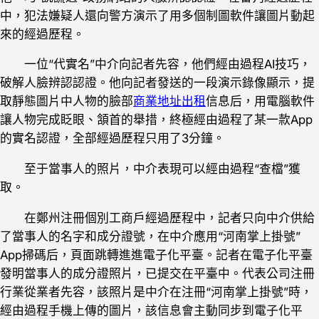
中，犯法嫌疑人還向警方演示了用多個制圖軟件讓圖片動起
來的經過歷程。
一位“代實名”中介向記者先容，他們經由過程AI技巧，
破解人臉辨認認證。他向記者發送的一段演示錄像顯示，提
取靜態圖片中人物的臉部
商業地址出租
信息后，用電腦軟件
讓人物完成眨眼、頷首的舉措，終極經由過程了某一款App
的實名認證，全部經過歷程只用了3分鐘。
至于當事人的照片，中介表現可以經由過程“查檔”獲
取。
在鄭州注冊個別工商戶經過歷程中，記者只向中介供給
了當事人的名字和成分證號，在中介應用“河南掌上掛號”
App掃碼后，頁面跳轉進進電子化平臺。記者在電子化平臺
發明當事人的成分證照片，已提交在平臺中。代表公司注冊
行業從業者先容，該照片是中介在注冊“河南掌上掛號”時，
經由過程手機上傳的圖片，該信息會主動同步到電子化平