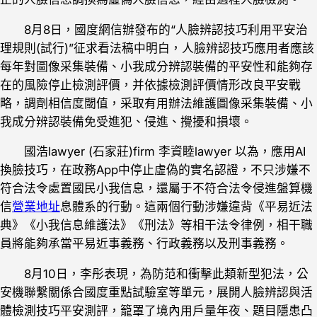
8月8日，國度網信辦發布的“人臉辨認技巧利用平安治
理規則(試行)”征求看法稿中明白，人臉辨認技巧應用者應該
每年對圖像采集裝備、小我成分辨認裝備的平安性和能夠存
在的風險停止檢測評價，并依據檢測評價情形改良平安戰
略，調劑相信度閾值，采取有用辦法維護圖像采集裝備、小
我成分辨認裝備免受進犯、侵進、攪擾和損壞。
國浩lawyer (石家莊)firm 李資睦lawyer 以為，應用AI
換臉技巧，在政務App中停止虛偽的實名認證，不只涉嫌不
符合法令處置國民小我信息，還屬于不符合法令侵進盤算機
信
營業地址
息體系的行動。這兩個行動涉嫌違背《平易近法
典》《小我信息維護法》《刑法》等相干法令律例，相干職
員將能夠承當平易近事義務、行政義務以及刑事義務。
8月10日，李彤表現，為防范和衝擊此類新型犯法，公
安機聯繫關係合國度重點試驗室等單元，展開人臉辨認與活
體檢測技巧平安測評，籠罩了境內用戶量年夜、題目隱患凸