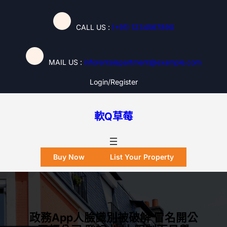
跳
至
CALL US :
(+91) 1234567890
主
要
內
MAIL US :
inforentalapartment@example.com
容
Login/register
軟Q草莓
Buy Now
List Your Property
政務App人臉識別被破解 冒名開公