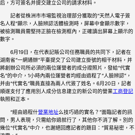
后，方可簽名并提交建立公司的請求材料。
記者從株洲市市場監視治理部分獲取的“天然人電子簽
名人程”顯示，人臉辨認活體檢測時，屏幕中會顯示數字，
被檢測職員需堅持正臉在檢測框內，正確讀出屏幕上顯示的
數字。
6月19日，在代表記賬公司任務職員的共同下，記者在
湖南省“一網通辦”平臺提交了公司建立掛號的相干材料，并
將創辦公司所必須的兩位運營者的成分證照片，發給“代實
名”的中介，1小時內兩位運營者均經由過程了“人臉辨認”，
并由“代實名”職員直接為兩人代簽了姓名。6月20日，記者
順遂支付了應用別人成分信息建立的新公司的營業
工商登記
執照和正本。
“經由過程什
營業地址
么技巧過的實名？”面臨記者的訊
問，男人表現，只需給你過就行了，其他你不消了解。別的
幾位“代實名”中介，也謝絕回應記者的題目：“貿易秘密，不