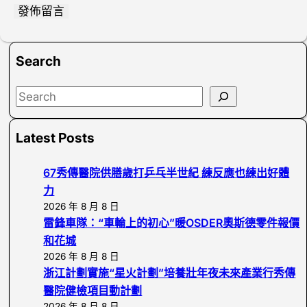
Search
S
e
a
Latest Posts
r
c
67秀傳醫院供膳歲打乒乓半世紀 練反應也練出好體
h
力
2026 年 8 月 8 日
雷鋒車隊：“車輪上的初心”暖OSDER奧斯德零件報價
和花城
2026 年 8 月 8 日
浙江計劃實施“星火計劃”培養壯年夜未來產業行秀傳
醫院健檢項目動計劃
2026 年 8 月 8 日