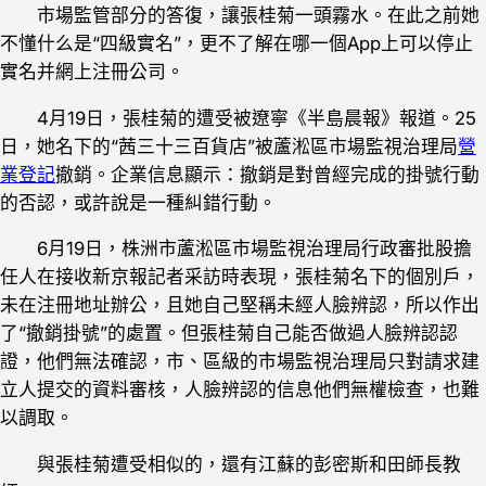
市場監管部分的答復，讓張桂菊一頭霧水。在此之前她
不懂什么是“四級實名”，更不了解在哪一個App上可以停止
實名并網上注冊公司。
4月19日，張桂菊的遭受被遼寧《半島晨報》報道。25
日，她名下的“茜三十三百貨店”被蘆淞區市場監視治理局
營
業登記
撤銷。企業信息顯示：撤銷是對曾經完成的掛號行動
的否認，或許說是一種糾錯行動。
6月19日，株洲市蘆淞區市場監視治理局行政審批股擔
任人在接收新京報記者采訪時表現，張桂菊名下的個別戶，
未在注冊地址辦公，且她自己堅稱未經人臉辨認，所以作出
了“撤銷掛號”的處置。但張桂菊自己能否做過人臉辨認認
證，他們無法確認，市、區級的市場監視治理局只對請求建
立人提交的資料審核，人臉辨認的信息他們無權檢查，也難
以調取。
與張桂菊遭受相似的，還有江蘇的彭密斯和田師長教