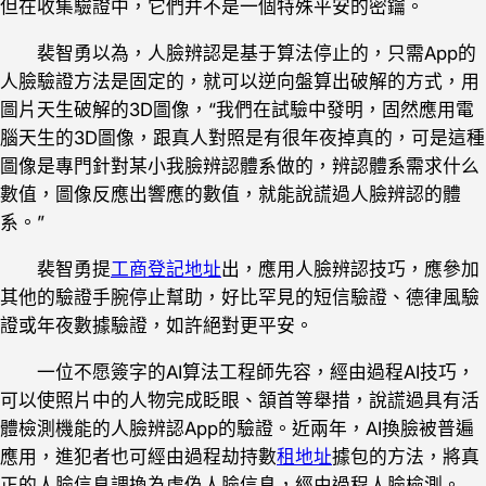
但在收集驗證中，它們并不是一個特殊平安的密鑰。
裴智勇以為，人臉辨認是基于算法停止的，只需App的
人臉驗證方法是固定的，就可以逆向盤算出破解的方式，用
圖片天生破解的3D圖像，“我們在試驗中發明，固然應用電
腦天生的3D圖像，跟真人對照是有很年夜掉真的，可是這種
圖像是專門針對某小我臉辨認體系做的，辨認體系需求什么
數值，圖像反應出響應的數值，就能說謊過人臉辨認的體
系。”
裴智勇提
工商登記地址
出，應用人臉辨認技巧，應參加
其他的驗證手腕停止幫助，好比罕見的短信驗證、德律風驗
證或年夜數據驗證，如許絕對更平安。
一位不愿簽字的AI算法工程師先容，經由過程AI技巧，
可以使照片中的人物完成眨眼、頷首等舉措，說謊過具有活
體檢測機能的人臉辨認App的驗證。近兩年，AI換臉被普遍
應用，進犯者也可經由過程劫持數
租地址
據包的方法，將真
正的人臉信息調換為虛偽人臉信息，經由過程人臉檢測。