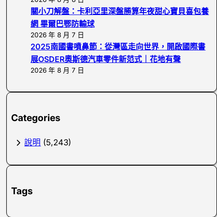
關小刀解盤：卡利亞里深盤勝算年夜甜心寶貝喜包養
網 畢爾巴鄂防輸球
2026 年 8 月 7 日
2025南國書噴鼻節：從灣區走向世界，開啟國際書
展OSDER奧斯德汽車零件新范式｜花地有聲
2026 年 8 月 7 日
Categories
說明
(5,243)
Tags