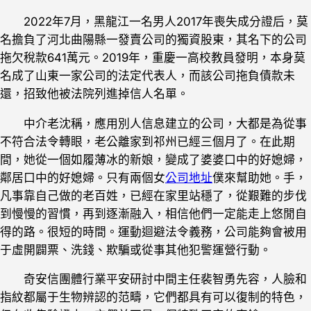
2022年7月，黑龍江一名男人2017年喪失成分證后，莫
名擔負了河北曲陽縣一發賣公司的獨資股東，其名下的公司
拖欠稅款641萬元。2019年，重慶一高校教員發明，本身莫
名成了山東一家公司的法定代表人，而該公司拖負債款未
還，招致他被法院列進掉信人名單。
中介老沈稱，應用別人信息建立的公司，大都是為從事
不符合法令轉眼，老公離家到祁州已經三個月了。在此期
間，她從一個如履薄冰的新娘，變成了婆婆口中的好媳婦，
鄰居口中的好媳婦。只有兩個女
公司地址
僕來幫助她。手，
凡事靠自己做的老百姓，已經在家里站穩了，從艱難的步伐
到慢慢的習慣，再到逐漸融入，相信他們一定能走上悠閒自
得的路。很短的時間。運動迴避法令義務，公司能夠會被用
于虛開闢票、洗錢、欺騙或從事其他犯警運營行動。
奇安信團體行業平安研討中間主任裴智勇先容，人臉和
指紋都屬于生物辨認的范疇，它們都具有可以復制的特色，