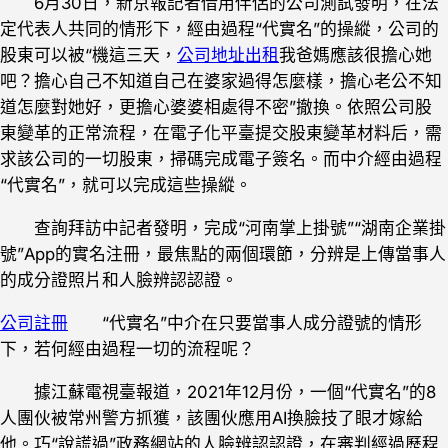
6月30日，新京報記者借用伴侶的公司測試發明，在法
定代表人共同的情形下，經由過程“代實名”的操縱，公司的
股東可以被“機這三天，
公司地址出租
我爸媽應該很擔心她
吧？擔心自己不知道自己在婆家過得怎麼樣，擔心老公不知
道怎麼對她好，更擔心婆婆相處得不密”撤換。依照公司股
東變革的正常流程，在電子化平臺提交股東變革材料后，需
求該公司的一切股東，掃碼完成電子簽名。而中介經由過程
“代實名”，就可以完成這些操縱。
查詢拜訪中記者發明，完成“河南掌上掛號”“湖南企業掛
號”App的實名注冊，最焦點的兩個環節，分辨是上傳當事人
的成分證照片和人臉辨認認證。
公司註冊
“代實名”中介在只要當事人成分證號的情形
下，若何經由過程一切的流程呢？
據江蘇電視臺報道，2021年12月份，一個“代實名”的8
人團伙被常州警方抓獲，該團伙應用AI換臉技了眼才嫁給
他。巧“說謊過”政務網站的人臉辨認認證，在審判經過歷程