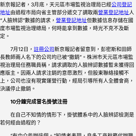
新京報記者，3月底，天元區市場監視治理局已經
公司登記
地址
由過程市局向省主管部分遞交了調取兩
營業登記地址
人
“人臉辨認”數據的請求，
營業登記地址
但數據信息存儲在國
度市場監視治理總局，何時能拿到數據，時光不克不及斷
定。
7月12日，
註冊公司
新京報記者留意到，彭密斯和田師
長教師兩人名下的公司均已被“撤銷”。株洲市天元區市場監
視治理局任務職員稱，請求調取的人臉辨認數據暫未獲得回
應版主。因兩人請求注銷的意愿激烈，但股東聯絡接觸不
上，公司也沒有現實運營行動，經局引導所有人全體會商，
決議停止撤銷。
10分鐘完成冒名掛號注冊
在自己不知情的情形下，掛號體系中的人臉辨認檢測是
若何經由過程的？
“有中介能辦這個。”知情者表現，良多工商稅務代辦職