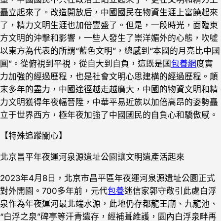
矗立起來了。改造開放后，中國國民在物資生涯上富饒起來
了，精力文明生涯也加倍豐盛了。但是，一段時光，面臨東
方文明的沖擊和影響，一些人發生了崇洋媚外的心態，吹噓
以東方為代表的所謂“藍色文明”，總感到“本國的月亮比中國
圓”。從俯視到平視，從自大到自負，這既是國
包養網
度實
力加強的經過歷程，也是社會文明心思建構的經過歷程。顛
末多年的盡力，中國途徑越走越廣大，中國的物資文明和精
力文明獲得年夜幅晉陞，中華平易近族以加倍高昂的姿勢矗
立于世界西方，極年夜加強了中國國民的自負心和驕傲感。
【特殊追蹤關心】
北京昌平年夜運河泉源遺址公園讓文明遺產活起來
2023年4月8日，北京市昌平區年夜運河泉源遺址公園正式
對外開園。700多年前，元代
包養
迷信家郭守敬引此處白浮
泉作為年夜運河最北端水源，此地仍存都龍王廟、九龍池、
“白浮之泉”碑亭等汗青遺存，經補葺維護，園內白浮泉畔再