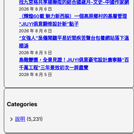
找九宮格共享楊聯陞的結合國歲月–文史–中國作家網
2026 年 8 月 6 日
（輝煌60載 魅力新西躲）一個高原鄉村的基層管理
“JIUYI俱意翻修設計新”點子
2026 年 8 月 6 日
“女強人”吳儀聞聽平易近間疾苦聲台包養網站落下溫
順淚
2026 年 8 月 5 日
鳥瞰變遷，全景見證！JIUYI俱意豪宅設計廣寧縣“百
千萬工程”三年景效初次一屏盡覽
2026 年 8 月 5 日
Categories
說明
(5,231)