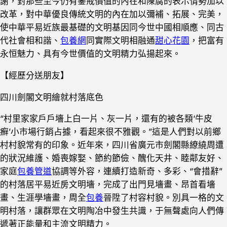
謝，對那些至今仍有鑒戒價值的內在和陳腐的表示情勢加以
改革，對中華優良傳統文明的內在加以彌補、拓展、完美，
使中華平易近族最基礎的文明基因同今世中國相順應、同古
代社會相和諧、
包養網
同實際文明相融通
甜心花園
，把富有
永恒魅力、具有今世價值的文明精力弘揚起來。
【經歷分送朋友】
四川劍閣文明繪就村落底色
“村里家家戶戶墻上白一片、灰一片，還有的被各類‘牛皮
癬’小市場行銷占據，看起來很不雅觀。”這是人們對以前鄉
村村貌常有的印象。近年來，四川省廣元市劍閣縣繚繞周遭
的狀況維護、婚喪嫁娶、節約節儉、醜化天井、睦鄰友好、
家庭
包養管道
協調等外容，連續打造新奇、多彩、“會措辭”
的村落居平易近房文明墻，完成了出門見墻畫、昂首看墻
畫、生涯學墻畫，周全
包養
晉陞了村容村貌。別具一格的文
明村落，讓群眾在文明陶冶中發生共識，于無聲處向人們傳
遞著正能量和主流文明精力。