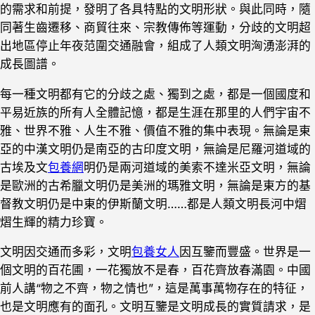
的需求和前提，發明了各具特點的文明形狀。與此同時，隨
同著生齒遷移、商貿往來、宗教傳佈等運動，分歧的文明超
出地區停止年夜范圍交通融會，組成了人類文明洶湧澎湃的
成長圖譜。
每一種文明都有它的分歧之處、獨到之處，都是一個國度和
平易近族的所有人全體記憶，都是生涯在那里的人們宇宙不
雅、世界不雅、人生不雅、價值不雅的集中表現。無論是東
亞的中漢文明仍是南亞的古印度文明，無論是尼羅河道域的
古埃及文
包養網
明仍是兩河道域的美索不達米亞文明，無論
是歐洲的古希臘文明仍是美洲的瑪雅文明，無論是東方的基
督教文明仍是中東的伊斯蘭文明……都是人類文明長河中熠
熠生輝的精力珍寶。
文明因交通而多彩，文明
包養女人
因互鑒而豐盛。世界是一
個文明的百花圃，一花獨放不是春，百花齊放春滿園。中國
前人講“物之不齊，物之情也”，這是萬事萬物存在的特征，
也是文明應有的面孔。文明互鑒是文明成長的實質請求，是