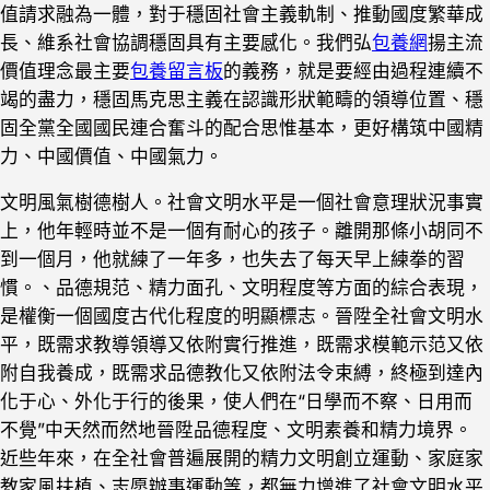
值請求融為一體，對于穩固社會主義軌制、推動國度繁華成
長、維系社會協調穩固具有主要感化。我們弘
包養網
揚主流
價值理念最主要
包養留言板
的義務，就是要經由過程連續不
竭的盡力，穩固馬克思主義在認識形狀範疇的領導位置、穩
固全黨全國國民連合奮斗的配合思惟基本，更好構筑中國精
力、中國價值、中國氣力。
文明風氣樹德樹人。社會文明水平是一個社會意理狀況事實
上，他年輕時並不是一個有耐心的孩子。離開那條小胡同不
到一個月，他就練了一年多，也失去了每天早上練拳的習
慣。、品德規范、精力面孔、文明程度等方面的綜合表現，
是權衡一個國度古代化程度的明顯標志。晉陞全社會文明水
平，既需求教導領導又依附實行推進，既需求模範示范又依
附自我養成，既需求品德教化又依附法令束縛，終極到達內
化于心、外化于行的後果，使人們在“日學而不察、日用而
不覺”中天然而然地晉陞品德程度、文明素養和精力境界。
近些年來，在全社會普遍展開的精力文明創立運動、家庭家
教家風扶植、志愿辦事運動等，都無力增進了社會文明水平