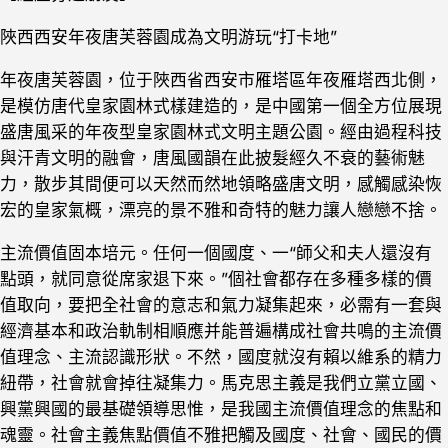
陜西西安年夜唐芙蓉園成為文明游玩“打卡地”
年夜唐芙蓉園，位于陜西省西安市雁塔區年夜雁塔西北側，
是模仿唐代皇家園林式樣建造的，是中國第一個全方位展現
盛唐風采的年夜型皇家園林式文明主題公園。經由過程科技
與汗青文明的融會，唐風國韻在此披髮經久不衰的藝術魅
力，散步其間便可以天然而然地領略盛唐文明，感觸感染恢
宏的皇家氣概，漂亮的景不雅和奇特的魅力讓人戀戀不捨。
主流價值固本培元。任何一個國度、一“師父和夫人還沒有
點頭，就同意從席家退下來。”個社會都存在多種多樣的價
值取向，要把全社會的意志和氣力凝集起來，必需有一套與
經濟基本和政治軌制相順應并能普遍構成社會共鳴的主流價
值理念、主流認識形狀。不然，國度就沒有賴以維系的精力
紐帶，社會就會掉往凝集力。馬克思主義是我們立黨立國、
興黨興國的最基礎領導思惟，是我國主流價值理念的焦點和
魂靈。社會主義焦點價值不雅把觸及國度、社會、國民的價