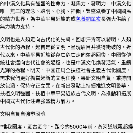
的中漢文化具有強盛的性命力、凝集力、發明力。中漢文化
唯一無二的理念、聰明、心胸、神韻，豐盛滋養了中國國民
的精力世界，為中華平易近族的成
包養網單次
長強大供給了
無力精力支持。
文明也是人類走向古代化的先聲。回想汗青可以發明，人類
古代化的過程，起首是從文明上呈現眉目并獲得衝破的。近
代以來，中華平易近族從存亡危亡走向奮起回復、中國從傳
統社會邁向古代社會的過程，也是中漢文化煥發活氣、重鑄
光輝的過程。明天，中國正周全扶植社會主義古代化國度，
需求我們更好擔當起新的文明任務，果斷文明自負、秉持開
放包涵、保持守正立異，在新出發點上持續推進文明繁華、
扶植文明強國、扶植中華平易近族古代文明，為推動和拓展
中國式古代化注進強盛精力氣力。
文明自負自強塑國魂
“惟我國度，亙古亙今”。距今約5000年前，黃河道域飄起縷