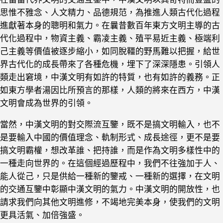
思惟不雅念、人文精力、品德規范，為推進人類古代化過程
進獻著本身的聰明和氣力。在曩昔數百年東方文明主導的古
代化過程中，物資主義、霸凌主義、殖平易近主義、極端利
己主義等價值被逐步縮小，如同脫韁的野馬難以把握，給世
界古代化的成長帶來了各種危機，埋下了深深隱患。引領人
類走出窘境，中漢文明有如許的特質，也有如許的義務。正
如東方學者湯因比所預言的那樣，人類的將來在西方，中漢
文明會成為世界的引領。
當然，中漢文明的對交際流互鑒，既不是搞文明輸入，也不
是要輸入中國的價值理念、軌制形式、成長途徑，更不是要
搞文明霸權，想改革誰、把持誰，而是作為文明多樣性中的
一種走向世界的。在這個經過歷程中，我們不往強加于人、
能人從己，只是供給一種新的鑒戒、一種新的選擇，在文明
的交通互鑒中彰顯中漢文明的氣力。中漢文明的開放性，也
請求我們向其他文明進修，不竭地完美本身，使我們的文明
更具活氣、加倍強盛。