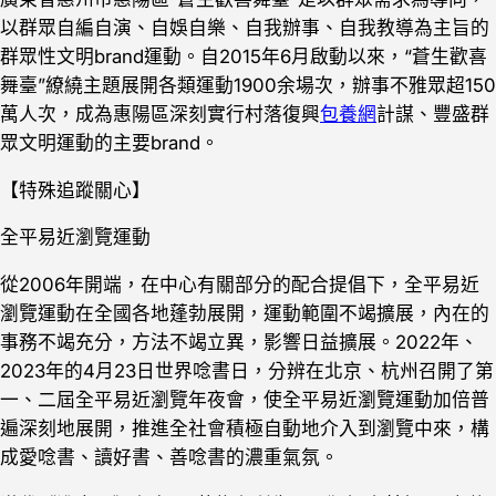
以群眾自編自演、自娛自樂、自我辦事、自我教導為主旨的
群眾性文明brand運動。自2015年6月啟動以來，“蒼生歡喜
舞臺”繚繞主題展開各類運動1900余場次，辦事不雅眾超150
萬人次，成為惠陽區深刻實行村落復興
包養網
計謀、豐盛群
眾文明運動的主要brand。
【特殊追蹤關心】
全平易近瀏覽運動
從2006年開端，在中心有關部分的配合提倡下，全平易近
瀏覽運動在全國各地蓬勃展開，運動範圍不竭擴展，內在的
事務不竭充分，方法不竭立異，影響日益擴展。2022年、
2023年的4月23日世界唸書日，分辨在北京、杭州召開了第
一、二屆全平易近瀏覽年夜會，使全平易近瀏覽運動加倍普
遍深刻地展開，推進全社會積極自動地介入到瀏覽中來，構
成愛唸書、讀好書、善唸書的濃重氣氛。