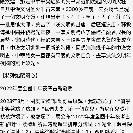
縷炊煙，那是中華平易近族的先平易近們燃起的文明火種，
自其中漢文明圣火千古未盡。2000多年前，先秦時代呈現
了一個文明岑嶺，涌現出老子、孔子、墨子、孟子、莊子等
一批思惟大師，奠基了中漢文明的基座。后歷經漢唐，釋教
傳進中國并發揚光年夜，中漢文明構成了儒釋道融會成長的
局勢。宋明時代，經過朱熹、王陽明等年夜儒先賢的集成立
異，中漢文明進進一個新的階段。回想浩浩幾千年的中漢文
明史，中華兒女一直葆有高度的文明自負，盡享泱泱文明年
夜國的無上榮光。
【特殊追蹤關心】
2022年度全國十年夜考古新發明
2023年3月，國度文物“聽到你這麼說，我就放心了。”蘭學
士笑著點了點頭。 “我們夫妻只有一個女兒，所以花兒從小
就被寵壞了，被寵壞了，局公布“2022年度全國十年夜考古
新發明”。按遺址所處時期遲早排序分辨是：1.湖北十堰書院
梁子遺址；2.山東臨淄趙家徐姚遺址；3.山西興縣碧村遺