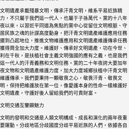
文明遺產承載殘暴文明，傳承汗青文明，維系平易近族精
力，不只屬于我們這一代人，也屬于子孫萬代。黨的十八年
夜以來，以習近平同道為焦點的黨中心從留住文明根脈、守
居民族之魂的計謀高度動身，把汗青文明遺產維護應用任務
擺到凸起地位，推進文物維護應用和文明遺產維護傳承任務
獲得周全加大力度。維護好、傳承好文明遺產，功在今世、
利在千秋，是扶植社會主義文明強國的應有之義，也是我們
這一代人的汗青義務和文明任務。黨的二十年夜誇大要加年
夜文物和文明遺產維護力度，加大力度城鄉扶植中汗青文明
維護傳承。我們要秉持一顆敬畏之心，敬畏汗青、敬畏文
明，保持把維護放在第一位，像愛護本身的性命一樣維護好
文明遺產，守護好後人留給我們的可貴財富。
文明交通互鑒顯魅力
文明的發明和交通是人類文明構成、成長和演化的兩年夜重
要運動。分歧地區分歧國度分歧平易近族的人們，依據各自