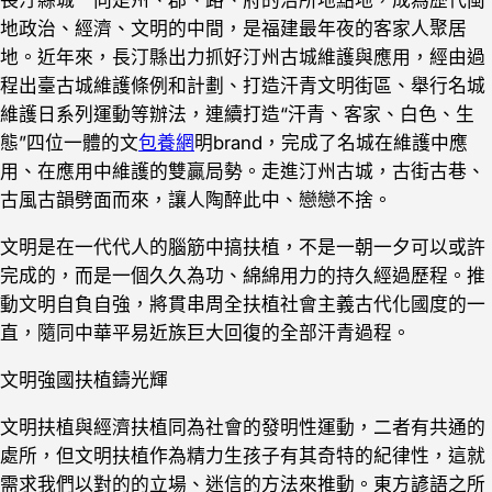
長汀縣城一向是州、郡、路、府的治所地點地，成為歷代閩
地政治、經濟、文明的中間，是福建最年夜的客家人聚居
地。近年來，長汀縣出力抓好汀州古城維護與應用，經由過
程出臺古城維護條例和計劃、打造汗青文明街區、舉行名城
維護日系列運動等辦法，連續打造“汗青、客家、白色、生
態”四位一體的文
包養網
明brand，完成了名城在維護中應
用、在應用中維護的雙贏局勢。走進汀州古城，古街古巷、
古風古韻劈面而來，讓人陶醉此中、戀戀不捨。
文明是在一代代人的腦筋中搞扶植，不是一朝一夕可以或許
完成的，而是一個久久為功、綿綿用力的持久經過歷程。推
動文明自負自強，將貫串周全扶植社會主義古代化國度的一
直，隨同中華平易近族巨大回復的全部汗青過程。
文明強國扶植鑄光輝
文明扶植與經濟扶植同為社會的發明性運動，二者有共通的
處所，但文明扶植作為精力生孩子有其奇特的紀律性，這就
需求我們以對的的立場、迷信的方法來推動。東方諺語之所