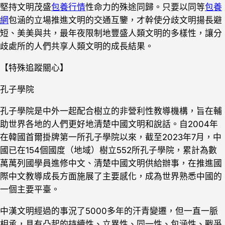
堅持文明茂盛
包養行情
性命力的殊途同歸。只要以同等
包養
網
包涵的立場推進文明的交通互鑒，才幹使分歧文明揚長避
短、美美與共，最年夜限制地豐盛人類文明的多樣性，讓分
歧處所的人們共享人類文明的成長結果。
【特殊追蹤關心】
孔子學院
孔子學院是中外一起配合樹立的非營利性教導機構，旨在輔
助世界各地的人們更好地清楚中國文明和說話。自2004年
在韓國首爾掛牌第一所孔子學院以來，截至2023年7月，中
國已在154個國度（地域）樹立552所孔子學院，累計為數
萬萬列國學員進修中文、清楚中國文明供給辦事，在推進國
際中文教導成長方面施展了主要感化，成為世界熟悉中國的
一個主要平臺。
中漢文明經過的事況了5000多年的汗青變遷，但一直一脈
相承，具有凸起的持續性、立異性、同一性、包涵性、戰爭