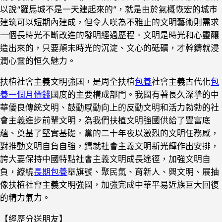
以說“羅馬城不是一天建起來的”，就是由於氣概恢宏的城市
建筑可以短期內建成，但令人嘆為不雅止的文明藝術則需求
一個長時光不斷改進的發明經過歷程。文明是時光和心靈釀
造出來的，只要顛末時光的沉淀、文心的砥礪，才幹鑄就浸
潤心靈的恒久魅力。
扶植社會主義文明強國，是周全扶植
包養
社會主義古代化
包
養一個月價錢
國度的主要構成部門。我國有著長久深摯的中
華優良傳統文明、鼓動感動向上的反動文明和活力勃勃的社
會主義進步前輩文明，為我們扶植文明強國供給了豐富底
蘊、奠基了堅實基礎。黨的二十年夜以激烈的文明任務感，
對推動文明自負自強，鑄就社會主義文明新光輝作出安排，
誇大要保持中國特點社會主義文明成長途徑，加強文明自
負，繚繞
長期包養
舉旗號、聚民氣、育新人、興文明、展抽
像扶植社會主義文明強國，加強完成中華平易近族巨大回復
的精力氣力。
【經歷分送朋友】