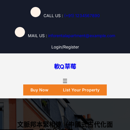
跳
至
CALL US :
(+91) 1234567890
主
要
內
MAIL US :
inforentalapartment@example.com
容
Login/register
軟Q草莓
Buy Now
List Your Property
文脈邦本緊相連（中國式古代化面