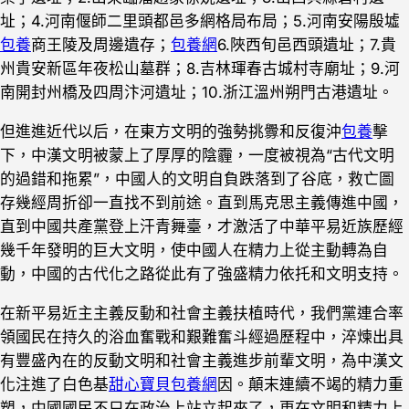
址；4.河南偃師二里頭都邑多網格局布局；5.河南安陽殷墟
包養
商王陵及周邊遺存；
包養網
6.陜西旬邑西頭遺址；7.貴
州貴安新區年夜松山墓群；8.吉林琿春古城村寺廟址；9.河
南開封州橋及四周汴河遺址；10.浙江溫州朔門古港遺址。
但進進近代以后，在東方文明的強勢挑釁和反復沖
包養
擊
下，中漢文明被蒙上了厚厚的陰霾，一度被視為“古代文明
的過錯和拖累”，中國人的文明自負跌落到了谷底，救亡圖
存幾經周折卻一直找不到前途。直到馬克思主義傳進中國，
直到中國共產黨登上汗青舞臺，才激活了中華平易近族歷經
幾千年發明的巨大文明，使中國人在精力上從主動轉為自
動，中國的古代化之路從此有了強盛精力依托和文明支持。
在新平易近主主義反動和社會主義扶植時代，我們黨連合率
領國民在持久的浴血奮戰和艱難奮斗經過歷程中，淬煉出具
有豐盛內在的反動文明和社會主義進步前輩文明，為中漢文
化注進了白色基
甜心寶貝包養網
因。顛末連續不竭的精力重
塑，中國國民不只在政治上站立起來了，更在文明和精力上