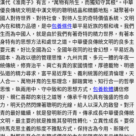
漢代《淮南子》有言，“萬物有所生，而獨知守其根”。中華
優良傳統文明是中漢文明的聰明結晶和精髓地點，凝聚著中
國人對待世界、對待社會、對待人生的奇特價值系統、文明
內在和精力品德，是中
包養條件
華平易近族的根和魂。我們
生而為中國人，就是由於我們有著奇特的精力世界，有著本
身特有的思想方法和處世之道。中華優良傳統文明的良多主
要元素，好比全國為公、全國年夜同的社會幻想，平易近為
國本、為政以德的管理思惟，九州共貫、多元一體的年夜一
統傳統，修齊治平、興亡有責的家國情懷，厚德載物、明德
弘道的精力尋求，富平易近厚生、義利統籌的經濟倫理，天
人合一、萬物并育的生態理念，腳踏實地、知行合一的哲學
思惟，執兩用中、守中致和的思想方式，
包養軟體
講信修
好、親仁善鄰的來往之道等，傳承千年仍具有強盛的性命
力，明天仍然閃爍著聰明的光線，給人以深入的啟發。對汗
青的最好繼續，就是發明新的汗青。傳承成長中華優良傳統
文明，最主要的就是推進其發明性轉化、立異性成長。要保
持馬克思主義的態度不雅點方式，保持古為今用、新陳代