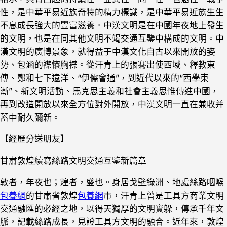
性，是中華平易近族奇特的精力標識，是中華平易近族生生
不息成長強大的豐富滋養。中漢文明是在中國年夜地上發生
的文明，也是在同其他文明不竭交通互鑒中構成的文明。中
漢文明的廣博景象，就得益于中漢文化自古以來開放的姿
勢、包涵的襟懷胸襟。從汗青上的張騫出使西域、釋教東
傳、鄭和七下遠洋、“伊儒會通”，到近代以來的“西學東
漸”、新文明活動、馬克思主義和社會主義思惟傳進中國，
再到改造開放以來全方位對外開放，中漢文明一直在兼收并
蓄中耐久彌新。
【經歷分送朋友】
甘肅敦煌續寫絲路文明交通互鑒新篇章
敦者，年夜也；煌者，盛也。身居戈壁綠洲、地處絲路咽喉
包養網
的甘肅省敦煌
包養網
市，汗青上曾是工具方商業文明
交通融匯的必經之地，以得天獨厚的文明寶躲，傳承千年文
脈，記載絲路成長，見證工具方文明的融合。近年來，敦煌