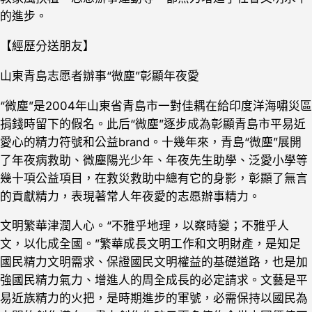
的進步。
【經歷分送朋友】
山東青島志愿者辦事“微塵”彰顯年夜愛
“微塵”是2004年山東省青島市一對佳耦在給印度洋海嘯災區
捐錢時留下的假名。此后“微塵”逐步成為彰顯青島市平易近
愛心的精力符號和公益brand。十幾年來，青島“微塵”展開
了年夜病救助、微塵陽光少年、年夜先生助學、泛愛小學等
幾十項公益項目，在救災救助中總有它的身影，彰顯了無言
的貢獻精力，表現著常人年夜愛的志愿辦事精力。
文明繁華津潤人心。“不雅乎地理，以察時變；不雅乎人
文，以化成全國。”繁華成長文明工作和文明財產，是知足
國民精力文明需求、保證國民文明權益的基礎道路，也是加
強國民精力氣力、增進人的周全成長的必定請求。文藝是平
易近族精力的火把，是時期進步的軍號，必需保持以國民為