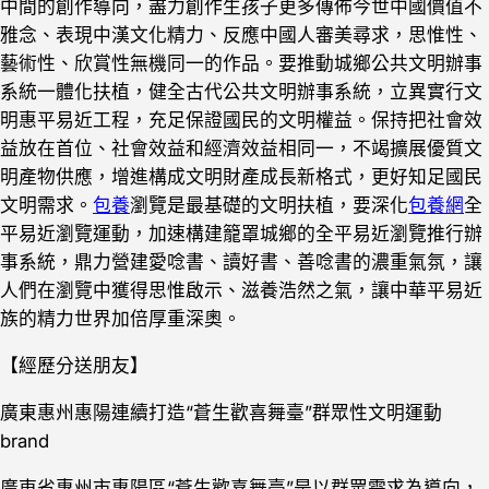
中間的創作導向，盡力創作生孩子更多傳佈今世中國價值不
雅念、表現中漢文化精力、反應中國人審美尋求，思惟性、
藝術性、欣賞性無機同一的作品。要推動城鄉公共文明辦事
系統一體化扶植，健全古代公共文明辦事系統，立異實行文
明惠平易近工程，充足保證國民的文明權益。保持把社會效
益放在首位、社會效益和經濟效益相同一，不竭擴展優質文
明產物供應，增進構成文明財產成長新格式，更好知足國民
文明需求。
包養
瀏覽是最基礎的文明扶植，要深化
包養網
全
平易近瀏覽運動，加速構建籠罩城鄉的全平易近瀏覽推行辦
事系統，鼎力營建愛唸書、讀好書、善唸書的濃重氣氛，讓
人們在瀏覽中獲得思惟啟示、滋養浩然之氣，讓中華平易近
族的精力世界加倍厚重深奧。
【經歷分送朋友】
廣東惠州惠陽連續打造“蒼生歡喜舞臺”群眾性文明運動
brand
廣東省惠州市惠陽區“蒼生歡喜舞臺”是以群眾需求為導向，