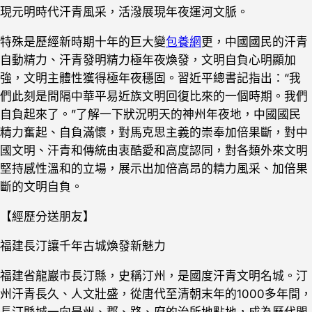
現元明時代汗青風采，活潑展現年夜運河文脈。
特殊是歷經新時期十年的巨大變
包養網
更，中國國民的汗青
自動精力、汗青發明精力極年夜煥發，文明自負心明顯加
強，文明主體性獲得極年夜穩固。習近平總書記指出：“我
們此刻是間隔中華平易近族文明回復比來的一個時期。我們
自負起來了。”了解一下狀況明天的神州年夜地，中國國民
精力奮起、自負滿懷，對馬克思主義的崇奉加倍果斷，對中
國文明、汗青和傳統由衷酷愛和高度認同，對各類外來文明
堅持感性溫和的立場，展示出加倍高昂的精力風采、加倍果
斷的文明自負。
【經歷分送朋友】
福建長汀讓千年古城煥發新魅力
福建省龍巖市長汀縣，史稱汀州，是國度汗青文明名城。汀
州汗青長久、人文壯盛，從唐代至清朝末年的1000多年間，