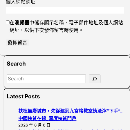
個人網站網址
在
瀏覽器
中儲存顯示名稱、電子郵件地址及個人網站
網址，以供下次發佈留言時使用。
Search
S
e
a
Latest Posts
r
c
扶植無廢城市，先從建到九宮格教室筑渣滓“下手”_
h
中國扶貧在線_國度扶貧門戶
2026 年 8 月 6 日