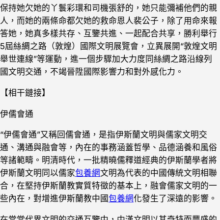
保持她欠她的丫鬟彩環和司機張舒的，她只能彌補他們的親
人，而她的兩條命都欠她的救命恩人裴公子，除了用命來報
答她，她真多樣共存、互鑒共進、一起配合共享，勝利舉行
5屆絲綢之路（敦煌）國際文明展覽會，立異展開“敦煌文明
舉世連線”等運動，進一個步驟加大力度同絲綢之路沿線列
國文明交通，不竭晉陞國際影響力和對外感化力。
【相干鏈接】
伊儒會通
“伊儒會通”又稱回儒會通，是指伊斯蘭文明與儒家文明交
通、溝通與融會等，內在的事務涵蓋哲學、品德涵養和風俗
等諸範疇。明清時代，一批精曉儒釋道經典的伊斯蘭學者將
伊斯蘭文明同以儒家
包養網
文明為代表的中國傳統文明相聯
合，在堅持伊斯蘭教實質特徵的基本上，融會儒家文明的一
些內在，對增進伊斯蘭教中國
包養網
化發生了深遠的影響。
在當當代界文明的交通互鑒中，中漢文明以其奇特而豐盛的