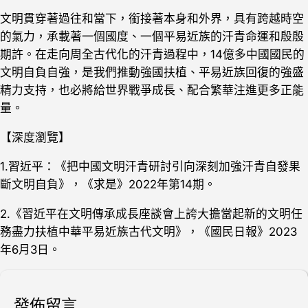
文明貫穿著過往和當下，銜接著本身和外界，具有跨越時空
的氣力，承載著一個國度、一個平易近族的汗青命運和殷殷
期許。在走向周全古代化的汗青過程中，14億多中國國民的
文明自負自強，是我們推動強國扶植、平易近族回復的強盛
精力支持，也必將給世界戰爭成長、配合繁華注進更多正能
量。
【深度瀏覽】
1.習近平：《把中國文明汗青研討引向深刻加強汗青自發果
斷文明自負》，《求是》2022年第14期。
2.《習近平在文明傳承成長座談會上誇大擔當起新的文明任
務盡力扶植中華平易近族古代文明》，《國民日報》2023
年6月3日。
發佈留言