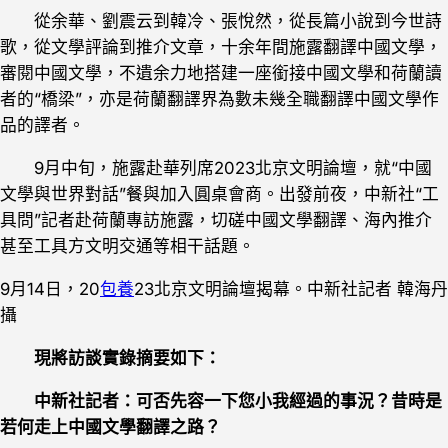
從余華、劉震云到韓冷、張悅然，從長篇小說到今世詩
歌，從文學評論到推介文章，十余年間施露翻譯中國文學，
審閱中國文學，不遺余力地搭建一座銜接中國文學和荷蘭讀
者的“橋梁”，亦是荷蘭翻譯界為數未幾全職翻譯中國文學作
品的譯者。
9月中旬，施露赴華列席2023北京文明論壇，就“中國
文學與世界對話”餐與加入圓桌會商。出發前夜，中新社“工
具問”記者赴荷蘭專訪施露，切磋中國文學翻譯、海內推介
甚至工具方文明交通等相干話題。
9月14日，20
包養
23北京文明論壇揭幕。中新社記者 韓海丹
攝
現將訪談實錄摘要如下：
中新社記者：可否先容一下您小我經過的事況？昔時是
若何走上中國文學翻譯之路？