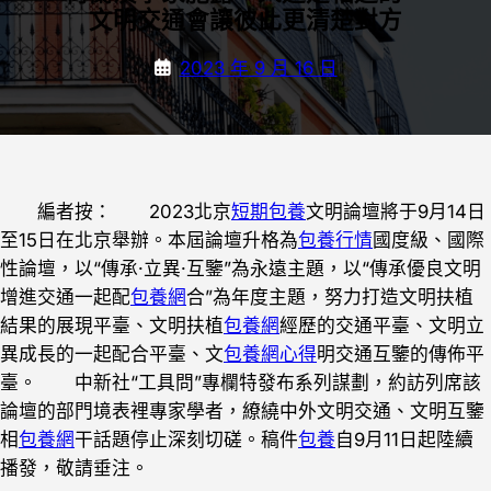
文明交通會讓彼此更清楚對方
2023 年 9 月 16 日
編者按： 2023北京
短期包養
文明論壇將于9月14日
至15日在北京舉辦。本屆論壇升格為
包養行情
國度級、國際
性論壇，以“傳承·立異·互鑒”為永遠主題，以“傳承優良文明
增進交通一起配
包養網
合”為年度主題，努力打造文明扶植
結果的展現平臺、文明扶植
包養網
經歷的交通平臺、文明立
異成長的一起配合平臺、文
包養網心得
明交通互鑒的傳佈平
臺。 中新社“工具問”專欄特發布系列謀劃，約訪列席該
論壇的部門境表裡專家學者，繚繞中外文明交通、文明互鑒
相
包養網
干話題停止深刻切磋。稿件
包養
自9月11日起陸續
播發，敬請垂注。