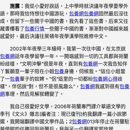
施露：
我從小愛好說話，上中學時就決議年夜學要學外
語。那時我怙恃想往中國游玩，
包養網
包養網
固然最后沒往
成，但留下一些關于中國的書，我先看了這些書，后來又往
藏書樓看了
包養行情
一些關于中國的書，漸漸對中國越來越
感愛好，最后決議往萊頓年夜學漢學院進修中文。
2002年年夜學三年級時，我第一次往中國，在北京說
包養網
話年夜學留學一年。一開端感到一切的工具都與荷蘭
紛歧樣，“文明沖擊”很是年夜，直到有
包養網
一次我告知伴
丫鬟願意一輩子陪在小姐
包養
身邊，伺候我。”這位小姐當
了一
包養
輩子的奴婢。”侶“這里的一切都紛
包養網心得
歧
樣”，伴侶說“對，但不是很風趣么”，
包養網
我感到很有
包養
網
事理，然后見解就轉變了。
我自己很愛好文學，2006年荷蘭專門譯介華語文學的
季刊《文火》雜志(編者注：現已復刊)約我翻譯一篇小說節
選，我開端翻譯中國文學作品；2
包養網
013年停止在荷蘭駐
華使館的任務回到荷蘭后，我與另一位翻譯家郭玫媞