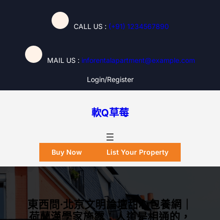
跳
至
CALL US :
(+91) 1234567890
主
要
內
MAIL US :
inforentalapartment@example.com
容
Login/register
軟Q草莓
Buy Now
List Your Property
東西問·北京文明論壇甜心包養網｜
荷蘭漢學家施露：人道是相通的，