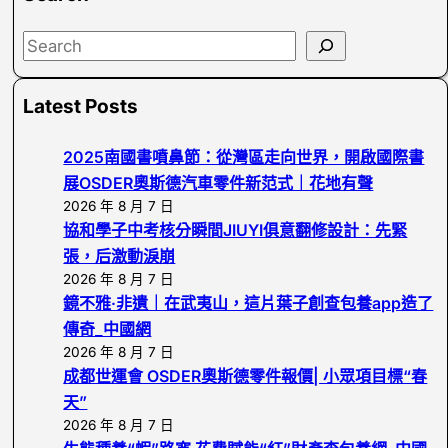
S
e
a
Latest Posts
r
c
2025南國書噴鼻節：從灣區走向世界，開啟國際書
h
展OSDER奧斯德汽車零件新范式｜花地有聲
2026 年 8 月 7 日
協和學子中考核分瞬間JIUYI俱意翻修設計：先緊
張，后激動淚崩
2026 年 8 月 7 日
鏡不雅·非遺｜在武夷山，這片葉子創查包養app造了
傳奇_中國網
2026 年 8 月 7 日
成都世運會 OSDER奧斯德零件報價| 小眾項目標“春
天”
2026 年 8 月 7 日