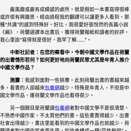
最風趣或最有成績感的處所，就是假如一本書寫得很棒
或許很有興趣思，經由過程我的翻譯可以讓更多人看到，那
種“共識”的感到特殊好。好比，我很愛好張悅然的長篇小說
《繭》，荷蘭語譯本出書后，獲得荷蘭報紙和讀者的好評，
我心里說“寫得就是很好，我早了解……”。
中新社記者：在您的察看中，今朝中國文學作品在荷蘭
的出書情形若何？如何更好地向荷蘭民眾尤其是年青人推介
中國文學作品？
施露：
我感到面對一些挑釁。此刻荷蘭出書的書越來越
多，看書的人卻越來
包養網
越少，特殊是年青人，不但是中
國文學作品，連荷蘭文學作品也看得很少。
另一個題目是荷蘭讀
包養網
者對中國文學不是很清楚，
不熟悉中國作家，不太買他們的書。這些書賣得越少，出書
社會出得越少，書店里能看到的中國文學作品也就越少，荷
蘭讀者對中國作家會更生疏，如許會構成一種“惡性輪迴”。