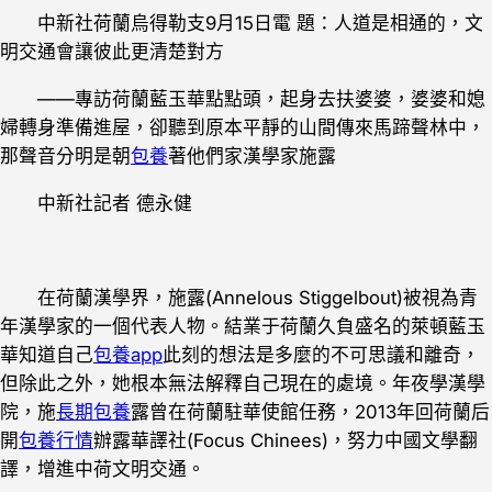
中新社荷蘭烏得勒支9月15日電 題：人道是相通的，文
明交通會讓彼此更清楚對方
——專訪荷蘭藍玉華點點頭，起身去扶婆婆，婆婆和媳
婦轉身準備進屋，卻聽到原本平靜的山間傳來馬蹄聲林中，
那聲音分明是朝
包養
著他們家漢學家施露
中新社記者 德永健
在荷蘭漢學界，施露(Annelous Stiggelbout)被視為青
年漢學家的一個代表人物。結業于荷蘭久負盛名的萊頓藍玉
華知道自己
包養app
此刻的想法是多麼的不可思議和離奇，
但除此之外，她根本無法解釋自己現在的處境。年夜學漢學
院，施
長期包養
露曾在荷蘭駐華使館任務，2013年回荷蘭后
開
包養行情
辦露華譯社(Focus Chinees)，努力中國文學翻
譯，增進中荷文明交通。