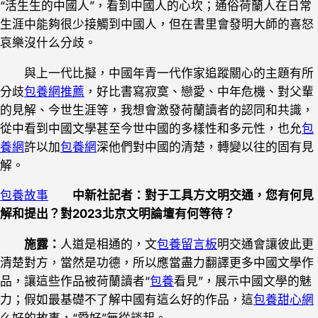
“活生生的中國人”，看到中國人的心坎；通俗荷蘭人在日常
生涯中能夠很少接觸到中國人，但在書里會發明大師的喜怒
哀樂沒什么分歧。
與上一代比擬，中國年青一代作家追蹤關心的主題有所
分歧
包養網推薦
，好比書寫寂寞、戀愛、中年危機、對父輩
的見解、今世生涯等，我想會激發荷蘭讀者的認同和共識，
從中看到中國文學甚至今世中國的多樣性和多元性，也允
包
養網
許以加
包養網
深他們對中國的清楚，轉變以往的固有見
解。
包養故事
中新社記者：對于工具方文明交通，您有何見
解和提出？對2023北京文明論壇有何等待？
施露：
人道是相通的，文
包養留言板
明交通會讓彼此更
清楚對方，當然是功德，所以應當盡力翻譯更多中國文學作
品，讓這些作品被荷蘭讀者“
包養
看見”，展示中國文學的魅
力；假如最基礎不了解中國有這么好的作品，這
包養甜心網