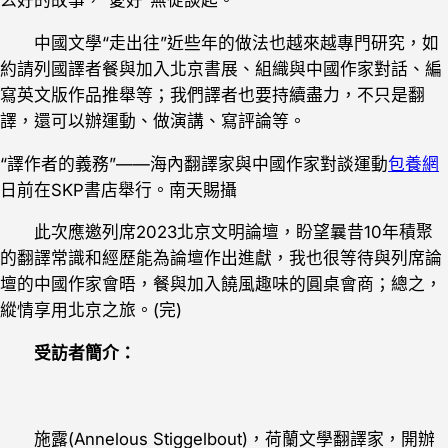
么好的故事，“愛好”無從談起。
中國文學“走出往”近些年的做法也越來越專門研究，如
約請列國譯者餐與加入北京書展、組織與中國作家對話、編
寫英文版作品推舉等；我們譯者也要持續盡力，不只是翻
譯，還可以辦運動、做演講、寫評論等。
“譯作者的義務”——海內翻譯家與中國作家對談運動
包養網
日前在SKP書店舉行。南天賜攝
此次應邀列席2023北京文明論壇，盼望曩昔10年積聚
的翻譯常識和經歷能為論壇作出進獻，我也很等待與列席論
壇的中國作家會晤，餐與加入饒風趣味的圓桌會商；總之，
縱情享用北京之旅。(完)
受訪者簡介：
施露(Annelous Stiggelbout)，荷蘭文學翻譯家，開辦