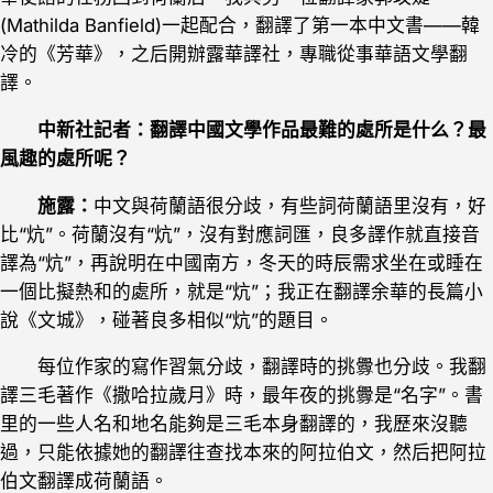
(Mathilda Banfield)一起配合，翻譯了第一本中文書——韓
冷的《芳華》，之后開辦露華譯社，專職從事華語文學翻
譯。
中新社記者：翻譯中國文學作品最難的處所是什么？最
風趣的處所呢？
施露：
中文與荷蘭語很分歧，有些詞荷蘭語里沒有，好
比“炕”。荷蘭沒有“炕”，沒有對應詞匯，良多譯作就直接音
譯為“炕”，再說明在中國南方，冬天的時辰需求坐在或睡在
一個比擬熱和的處所，就是“炕”；我正在翻譯余華的長篇小
說《文城》，碰著良多相似“炕”的題目。
每位作家的寫作習氣分歧，翻譯時的挑釁也分歧。我翻
譯三毛著作《撒哈拉歲月》時，最年夜的挑釁是“名字”。書
里的一些人名和地名能夠是三毛本身翻譯的，我歷來沒聽
過，只能依據她的翻譯往查找本來的阿拉伯文，然后把阿拉
伯文翻譯成荷蘭語。