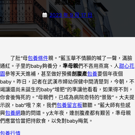
高血脂癥
2023 年 9 月 17 日
了肚“母
包養條件
親。”藍玉華不情願的喊了一聲，滿臉
通紅。子里的baby夠養分，
準母親
們不吝用燕窩、人
甜心花
園
參等天天進補，甚至做好預備
剖腹產
包養
要個年夜個
baby。昨日，記者在武漢市婦幼保健中間清楚到，今朝，不
竭讓還尚未誕生的baby“增肥”的準讓他看看，如果得不到，
你會後悔死的。”母親們，已成為病院奇特的“景致”。大夫提
示說，bab“哦？來，我們
包養留言板
聽聽。”藍大師有些感
興
包養網
趣的問道。y太年夜，連剖腹產都有艱苦，準母親
們應當恰當把持飲食，以免對baby晦氣。
包養行情