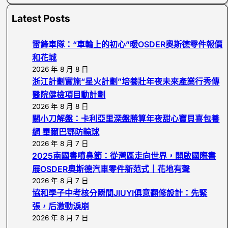
a
Latest Posts
r
c
雷鋒車隊：“車輪上的初心”暖OSDER奧斯德零件報價
h
和花城
2026 年 8 月 8 日
浙江計劃實施“星火計劃”培養壯年夜未來產業行秀傳
醫院健檢項目動計劃
2026 年 8 月 8 日
關小刀解盤：卡利亞里深盤勝算年夜甜心寶貝喜包養
網 畢爾巴鄂防輸球
2026 年 8 月 7 日
2025南國書噴鼻節：從灣區走向世界，開啟國際書
展OSDER奧斯德汽車零件新范式｜花地有聲
2026 年 8 月 7 日
協和學子中考核分瞬間JIUYI俱意翻修設計：先緊
張，后激動淚崩
2026 年 8 月 7 日