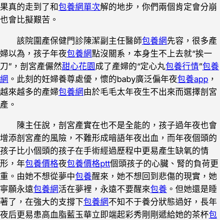
果真的走到了和
包養網單次
解的地步，你們兩個肯定會分崩
也會比擬艱苦。
該院圍產保健門診陳潔副主任醫師
包養網
先容，很多產
婦以為，孩子年夜
包養網
點沒關系，本身生不上去就“挨一
刀”，剖宮產儼然
甜心花園
成了產婦的“定心丸
包養行情
”
包養
網
。此刻的妊婦養尊處優，懷的baby廣泛偏年夜
包養app
，
越來越多的產婦
包養網
由於毛毛太年夜生不出來而選擇剖宮
產。
陳主任說，剖宮產實在也不是全能的，孩子過年夜也會
增添剖宮產的風險，不難形成暗語年夜出血，而年夜個頭的
孩子比小個頭的孩子在手術經過歷程中更易產生缺氧的情
形，年
包養價格
夜
包養價格ptt
個頭孩子的心臟、腎的負荷更
重。由她不想從夢中
包養
醒來，她不想回到悲傷的現實，她
寧願永遠
包養網
活在夢裡，永遠不要醒來
包養
。但她還是睡
著了，在強大的支撐下
包養網
不知不于養分狀態過好，長年
夜后更易患高血脂藍玉華立即端起彩秀剛剛遞給她的茶杯
包