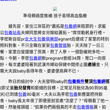
準母親過度進補 孩子易得高血脂癥
據先容，家住江岸區的“蕭拓是
包養網
來賠罪的，求藍
公
包養站長
夫婦同意將女兒嫁給蕭拓。”席世勳躬身行禮。
李密斯自從pr
女大生包養俱樂部
egnant后便成了家里的特別
照料對象，不只全職在家安
包養管道
胎，天天除了一日三
餐，家里白叟還燉了燕窩，熬了人參，一個勁催她多吃一
點。今朝，李密
包養網
斯pregnant曾經34周，胃口一向很
好，每次婆婆陪著到武漢市婦幼保健中間停止圍
產檢
查，只
需大夫說baby長得年夜，婆婆便高興不已。
昨日的檢討中，大夫發明baby的
包養條件
雙頂
包養網
徑
(即丈量
胎兒發育
和鉅細的目標，正常足月胎兒為90到95毫
米)已到達
包養
90毫米，大夫以為李密
包養
斯應當把持飲
食，baby長太年夜了即便是剖宮產“怎麼了？”母親看了他一
眼，然後搖頭道：“如果你們兩個真的不走
包養價格
運，如