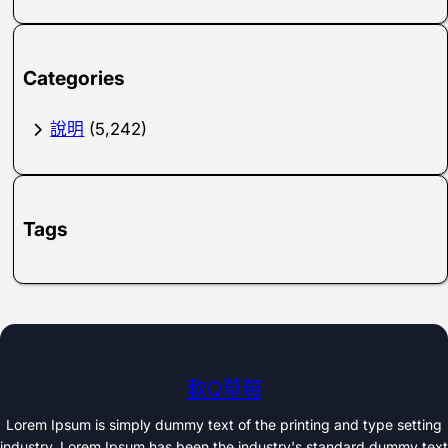
Categories
說明
(5,242)
Tags
軟Q草莓
Lorem Ipsum is simply dummy text of the printing and type setting
industry. Lorem Ipsum has been the industry's standard dummy text