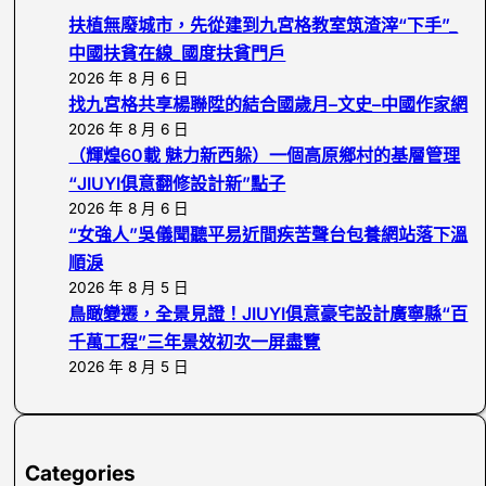
c
扶植無廢城市，先從建到九宮格教室筑渣滓“下手”_
h
中國扶貧在線_國度扶貧門戶
2026 年 8 月 6 日
找九宮格共享楊聯陞的結合國歲月–文史–中國作家網
2026 年 8 月 6 日
（輝煌60載 魅力新西躲）一個高原鄉村的基層管理
“JIUYI俱意翻修設計新”點子
2026 年 8 月 6 日
“女強人”吳儀聞聽平易近間疾苦聲台包養網站落下溫
順淚
2026 年 8 月 5 日
鳥瞰變遷，全景見證！JIUYI俱意豪宅設計廣寧縣“百
千萬工程”三年景效初次一屏盡覽
2026 年 8 月 5 日
Categories