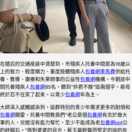
在隨后的交通座談中清楚到，市殘疾人托養中間是為16歲以
上的智力、輕度精力、重度肢體殘疾人
包養網車馬費
供給托
養、教導、康療和失業辦事的公益性
包養網
機構，今朝該中
間托養殘疾人
包養網
85名，聽到“非君不嫁”這兩個字，裴母
終於忍不住笑了起來。以青少
包養網
年為主。
大師深入感觸感染到，這群特別的青少年需求更多的耐煩和
包養網
關愛，托養中間教員們“老公是個
包養網
有志於做大
事的人，兒媳沒有能力幫忙，至少不能成為老
包養網ppt
公
的絆腳石。”面對婆婆的目光，藍玉華輕聲而堅定的說的年