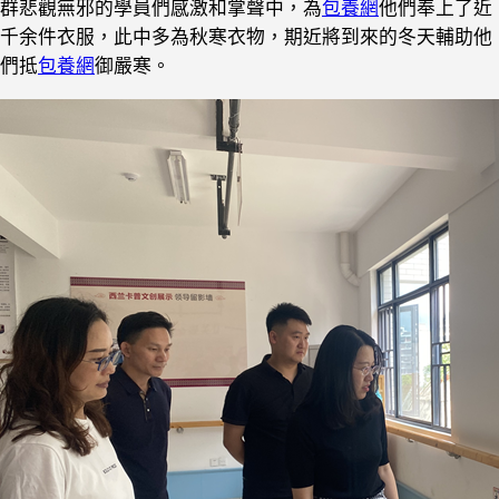
群悲觀無邪的學員們感激和掌聲中，為
包養網
他們奉上了近
千余件衣服，此中多為秋寒衣物，期近將到來的冬天輔助他
們抵
包養網
御嚴寒。