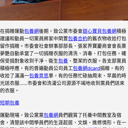
在捐贈運動
包養網
後期，致公黨市委會
甜心寶貝包養網
積極
建議和動員一切黨員將家中閑置
包養合約
的舊衣物收拾打包
留作捐贈。市委會社會辦事部部長、張家界寶慶商會會長粟
夢艷自動承當了一切捐贈衣服的清洗、消毒、打包任務，確
保受捐對象收到干凈、衛生
包養
、整潔的衣服。各支部黨員
積極呼應，有的普遍動員公司員工
包養網dcard
捐贈，有的
收拾了滿滿一
包養意思
車，有的任務忙碌抽周末、早晨的時
光送衣服……市委會和洗濯公司源源不竭地收到黨員們送來
的衣服。
短期包養
運動現場，致公黨黨
包養網
員們觀賞了托養中間教室及宿
舍，清楚該中間學員們的生涯起居、文娛、進修情形。在一