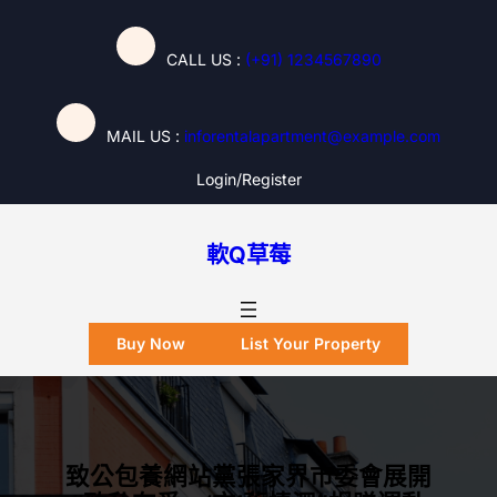
跳
至
CALL US :
(+91) 1234567890
主
要
內
MAIL US :
inforentalapartment@example.com
容
Login/register
軟Q草莓
Buy Now
List Your Property
致公包養網站黨張家界市委會展開