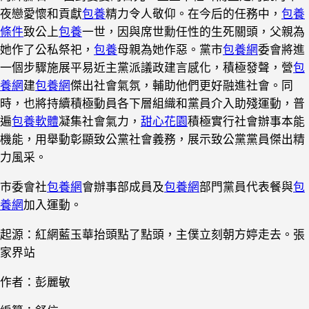
夜戀愛懷和貢獻
包養
精力令人敬仰。在今后的任務中，
包養
條件
致公上
包養
一世，因與席世勳任性的生死關頭，父親為
她作了公私祭祀，
包養
母親為她作惡。黨市
包養網
委會將進
一個步驟施展平易近主黨派議政建言感化，積極發聲，營
包
養網
建
包養網
傑出社會氣氛，輔助他們更好融進社會。同
時，也將持續積極動員各下層組織和黨員介入助殘運動，普
遍
包養軟體
凝集社會氣力，
甜心花園
積極實行社會辦事本能
機能，用舉動彰顯致公黨社會義務，展示致公黨黨員傑出精
力風采。
市委會社
包養網
會辦事部成員及
包養網
部門黨員代表餐與
包
養網
加入運動。
起源：紅網藍玉華抬頭點了點頭，主僕立刻朝方婷走去。張
家界站
作者：彭麗敏