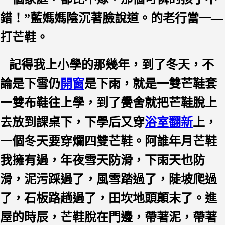
錯！”藍媽媽陰沉著臉說道。的老行當一—
打芒鞋。
記得我上小學的那幾年，到了冬天，不
論是下雪仍
開窗
是下雨，就是一雙芒鞋套
一雙布鞋往上學，到了黌舍就把芒鞋脫上
去放到課桌下，下學后又穿
浴室翻新
上，
一個冬天要穿爛四雙芒鞋。阿誰年月芒鞋
我擁有過，年夜雪天防滑，下雨天也防
滑，泥污踩過了，風雪踏過了，陡坡爬過
了，石板路趟過了，田坎地頭顛末了。進
屋的時辰，芒鞋脫在門邊，帶著泥，帶著