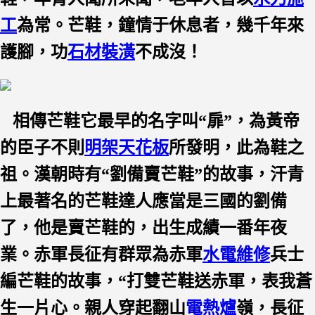
工
為常。芒鞋，鐘情于休息者，幾千年來
護腳，功
石材裝潢
不成沒！
相傳芒鞋它最早的名字叫“扉”，為黃帝
的臣子不則
明架天花板
所發明，此為鞋之
祖。漢朝時有“劉備賣芒鞋”的故事，汗青
上最著名的芒鞋達人應當是三國的劉備
了，他是賣芒鞋的，出生成績一番年夜
業。赤軍長征有群眾為赤軍
水電維修
兵士
編芒鞋的故事，“打雙芒鞋送赤軍，表我蒼
生一片心。親人穿起翻山
電熱爐
嶺，長征