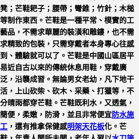
凳；芒鞋耙子；腰帶；彎錐；竹針；木槌
等制作東西。芒鞋是一種平常、樸實的工
藝品，不需求華麗的裝潢和雕鏤，也不需
求精致的包裝，只需穿戴者本身專心往感
到、體驗就可以了。芒鞋是中國山區居平
易近自古以來的傳統休息用鞋，穿戴廣
泛，沿襲成習。無論男女老幼，凡下地干
活，上山砍柴、砍木、采藥、打獵等，不
分晴雨都穿芒鞋。芒鞋既利水，又透氣，
簡便，柔嫩，防滑，並且非常便宜
防水施
工
，還有推拿保健感
明架天花板
化。芒
鞋，年青人聞所未聞，老年人習以
水刀施