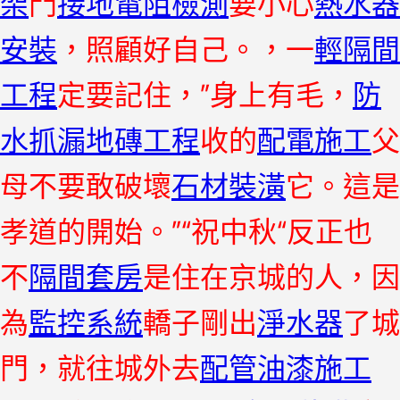
架
門
接地電阻檢測
要小心
熱水器
安裝
，照顧好自己。，一
輕隔間
工程
定要記住，”身上有毛，
防
水抓漏
地磚工程
收的
配電施工
父
母不要敢破壞
石材裝潢
它。這是
孝道的開始。”“祝中秋“反正也
不
隔間套房
是住在京城的人，因
為
監控系統
轎子剛出
淨水器
了城
門，就往城外去
配管
油漆施工