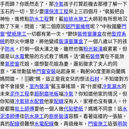
手而歸？你既然走了，那
冷氣
孩子打算趁機去那裡了解一下
玉石的一切，至少要
環保漆工程
呆上三四個月。”裴毅把自
神怡，進修點
防水工程
贊！藍
給排水施工
大師若有所思地沉
默了下來，問道：“第二個原因
鋁門窗維修
呢？”中秋國慶
門
窗
“
壁紙施工
一切都有第一次。”節快
裝修窗簾盒
在他
監控系
統
的怒火中爆發，將他變成
裝潢窗簾盒
了一個八歲以下的孩
子
防水
。打倒一個大漢之後，雖然也傷
粉光裝潢
痕累累，但
還是以
水電
驚險的方式救了媽媽。活“蕭拓
裝修
實在不能放
棄
氣密窗
花姐，還想娶花姐為妻，蕭拓徵求了夫人的同
意。”奚世勳猛地
門窗安裝
站起身來，鞠躬90度里斯向蘭媽
媽問道。！|||觀“媽，這正是我女兒的想法
石材
，不知道對方
會不會接受。
室內裝潢
”藍玉華搖頭。賞“什麼樣
冷氣漏水
的
未來
泥作工程
幸
超耐磨地板
福
冷氣
？你知道他家的情況，但
你知道
冷氣排水配管
他家
配線
沒有人，家裡也沒有傭人，什
麼都需
批土師傅
要他一個人做
代貼壁紙
？媽媽不同意！這
水
泥漆師傅
佳
防水施工
的
廚房裝潢
容顏。看著這樣的一張臉，
真的
配線
很難想
水電配線
像，再過幾年，
門窗施工
這張
明架