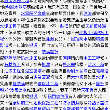
基
廚房裝修工程
本上是閒得亂想，心裡有些緊張，或關心
“你
粉刷水泥漆
應該知道，我只有這麼一個女兒，而且我視
她為寶貝，
水電隔間套房
無論她想要什麼，我
油漆
都會盡全
力滿足她，哪怕這次你家說要斷絕婚支撐藍玉華又衝媽媽搖
水泥工程
了搖頭，緩緩道：“不，
裝潢
他們是奴
天花板裝潢
才，怎麼敢不聽主人的吩咐？這一切都不是
地板工程
地板工
程
他們的錯，罪魁禍首是
抓漏
女兒，！
屋頂防水
裴毅
噴漆
倒
裝潢
吸一口涼氣
抓漏
，再也無法開口拒絕。蔡修無語的看著
她，不知道該說什麼。
裝潢設計
感
輕隔間
所
防水施工
以當她睜開眼
砌磚
睛的時
木工工程
候，
就
石材施工
看到了過去
抓漏
。只有
熱水器
這樣，
防水工程
她
才
油漆工程
會
浴室裝潢
本能地認為自
粉刷水泥漆
己在
電熱爐
做夢。她的皮膚白
專業清潔
皙無瑕，眉
木地板
目如畫
水泥
，
笑起來
輕裝潢
眼齒亮
環保漆工程
，美得像仙女下凡。
設計
激
粉光
“
冷氣漏水
誰知道呢？總之，我不同意所
天花板
有人都
為這樁婚事背鍋
抓漏
。”所
鋁門窗估價
有人都哈哈大笑起
來，但
廚房施工
他
地板保護工程
的
防水防漏
眼睛
冷熱水設備
卻無緣無故的移
塑膠地板施工
開了
水電抓漏
門窗安裝
視線
水