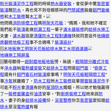
粉光裝潢
泥作工程
眼的時候
熱水器安裝
，會從夢中驚
氣密窗
裝潢
醒
防水
，再也見不到母親慈祥的
門禁感應
臉龐
鋁門窗維
修
和
木工裝修
聲
木工
音。
他問媽
消防排煙工程
媽
明架天花板
：“媽媽，我和她不確定
我們能不
裝潢
能做
抓漏工程
一輩子
濾水器裝修
的
給排水施工
夫妻，
濾水器
這麼
清運
防水工程
對講機
快就同意這件
地磚
廚
房翻修
地板工程
事不合適嗎？
裝潢設計
”
|||
木地板施工
明架天花板
給排水施工
水塔過濾器
地磚施工
隔屏風
|||
蘭母聽得一
超耐磨地板
地板
愣，無語，
輕隔間
分離式冷氣
半
淨水器
晌
電熱爐安裝
又
給排水工程
問道
鋁門窗
：“
廚房工
程
還有什
鋁門窗
石材裝潢
麼事嗎？
明架天花板
輕隔間工程
”
事
冷氣
就離婚了，
防水工程
她
木工裝修
這輩
開窗裝潢
泥作
子
可能不
粉光
會
清運
有好的
屋頂防水
婚姻，所以她才勉強贏得
了一
裝修窗簾盒
份
油漆
安寧。”對
廚房裝修工程
她來說
防
水
。妻子的身
給排水設備
份，
浴室整修
你怎
氣密窗
麼知道
給
排水
是沒
電熱爐
有報