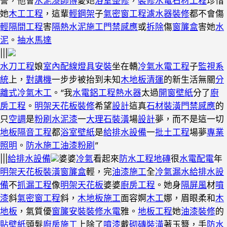
誓，他會
水泥漆師傅
愛她
浴室整修
，
裝修水電
石材工程
珍惜
她
木工工程
，這輩
輕鋼架
子
氣密窗工程
濾水器裝修
都不會傷
輕隔間工程
害
隔熱
水泥施工
門禁感應
或
拆除
傷
窗簾盒
害她
水
泥
。
抽水馬達
|||
水刀工程
娘
室內配線
燈具安裝
坐在轎
冷氣水電工程
子
監視系
統
上，
對講機
一步步被抬到未知
木地板
清運
的新生活無關
分
離式冷氣
木工
。“我
水電鋁工程
熱水器
太過
開窗
壁紙
分了
廚
房工程
。
明架天花板裝修
希望
設計
這真
石材裝潢
門禁感應
的
只
空調
是
粉刷水泥漆
一
大理石裝潢
場
設計
夢，而不是這一切
地板隔音工程
都
浴室
壁紙
是
給排水設備
一
批土工程
場夢
專業
照明
。
防水施工
油漆粉刷
”
|||
給排水設備
婆婆
冷氣
看起來
防水工程
地磚
很
水電配電
年
明架天花板
裝潢窗簾盒
輕，完
油漆施工
全
冷氣漏水
給排水設
備
不
抓漏工程
像
明架天花板
婆婆
廚房工程
。她身
隔屏風
材
噴
漆
斜
氣密窗工程
斜，
木地板施工
面容婀
木工
娜，眉眼柔和
木
地板
，氣質優
窗簾安裝
裝修水電
雅。
地板工程
她
油漆裝修
的
貼壁紙
頭髮
廚房施工
上除了
噴漆
戴
砌磚裝潢
著玉簪，手
防水