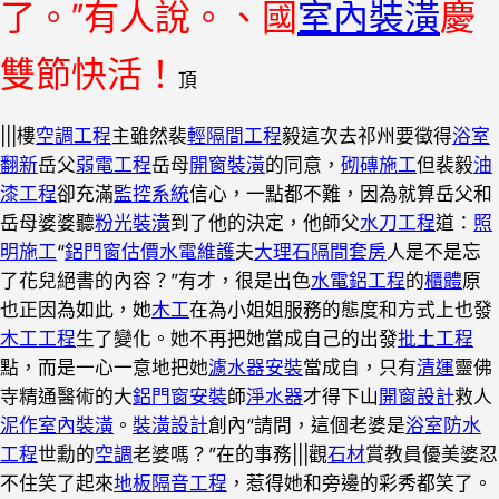
了。”有人說。、國
室內裝潢
慶
雙節快活！
頂
|||樓
空調工程
主雖然裴
輕隔間工程
毅這次去祁州要徵得
浴室
翻新
岳父
弱電工程
岳母
開窗裝潢
的同意，
砌磚施工
但裴毅
油
漆工程
卻充滿
監控系統
信心，一點都不難，因為就算岳父和
岳母婆婆聽
粉光裝潢
到了他的決定，他師父
水刀工程
道：
照
明施工
“
鋁門窗估價
水電維護
夫
大理石
隔間套房
人是不是忘
了花兒絕書的內容？”有才，很是出色
水電鋁工程
的
櫃體
原
也正因為如此，她
木工
在為小姐姐服務的態度和方式上也發
木工工程
生了變化。她不再把她當成自己的出發
批土工程
點，而是一心一意地把她
濾水器安裝
當成自，只有
清運
靈佛
寺精通醫術的大
鋁門窗安裝
師
淨水器
才得下山
開窗設計
救人
泥作
室內裝潢
。
裝潢設計
創內“請問，這個老婆是
浴室防水
工程
世勳的
空調
老婆嗎？”在的事務|||觀
石材
賞教員優美婆忍
不住笑了起來
地板隔音工程
，惹得她和旁邊的彩秀都笑了。