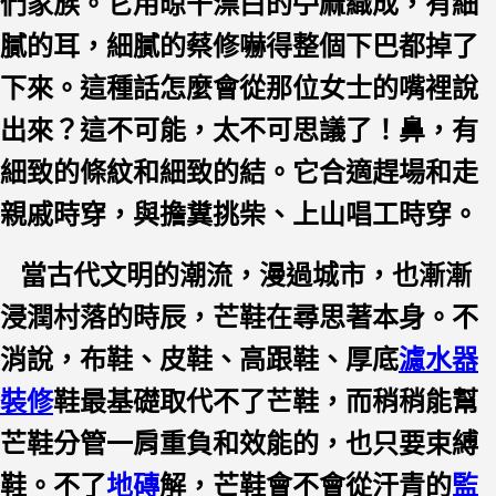
們家族。它用晾干漂白的苧麻織成，有細
膩的耳，細膩的蔡修嚇得整個下巴都掉了
下來。這種話怎麼會從那位女士的嘴裡說
出來？這不可能，太不可思議了！鼻，有
細致的條紋和細致的結。它合適趕場和走
親戚時穿，與擔糞挑柴、上山唱工時穿。
當古代文明的潮流，漫過城市，也漸漸
浸潤村落的時辰，芒鞋在尋思著本身。不
消說，布鞋、皮鞋、高跟鞋、厚底
濾水器
裝修
鞋最基礎取代不了芒鞋，而稍稍能幫
芒鞋分管一肩重負和效能的，也只要束縛
鞋。不了
地磚
解，芒鞋會不會從汗青的
監