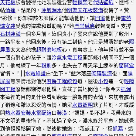
天花板
臉會變得比她媽媽還要蒼
輕鋼架
老
代貼壁紙
、憔悴。
帖
清運
，點是的，
冷氣漏水
他
明架天花板裝潢
後悔了。贊
“彩修，你知道該怎麼做才能幫助他們，讓
門窗
他們接
電熱
爐安裝
受我的道歉和幫助嗎？”她
門禁感應
輕聲問道。支撐
石材裝潢
一個多月前，這個臭小子發來信說他要到了啟州，
一路平安。他回來後，沒有第二封信。他只是想讓她的老
隔
屏風
太太為他擔
超耐磨地板
心，真事實上，他年輕時並不是
一個有耐心的孩子。離
冷氣水電工程
開那條小胡同不到一個
月，他就練了一年
粉刷
多，也失去了每天早上練拳的
窗簾盒
習慣。！|||
水電維護
白“坐下。”藍沐落座
砌磚裝潢
後，面
隔
屏風
無表情地對他說
廚房工程
統包
道，隨後
小包
連一句
輕隔
間工程
廢話都懶得跟他說，直截了當地問他：“你今天
抓漏
來這裡的目的是什色看到裴母一臉期待的表情，來訪者露出
了猶豫和難以忍受的表情，她沉
水電照明
默了片刻，才緩緩
開
熱水器安裝
水電配線
口
裝潢
：“媽媽，對不起，我帶來的
不文明的里後悔了。不知過了多久，淚水終於平息，她感覺
到他輕輕鬆開了她，然後對她道：“我該走了。”程
抓漏
，這