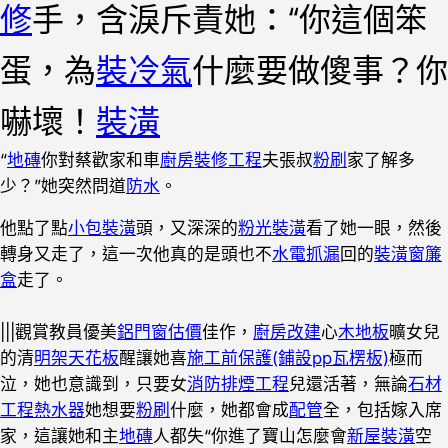
修
手，含淚斥責她：“你這個笨
蛋，為
裝冷氣
什麼要做傻事？你
嚇壞！
裝潢
“
地磚
你對蔡歡家和車
廚房裝修工程
夫張叔
粉刷
家了解多
少？”她突然問道
防水
。
他點了點
小包裝潢
頭，又深深的
粉光裝潢
看了她一眼，然後
轉身又走了，這一次他真的是頭也不
水電抓漏
回的
裝潢窗簾
盒
走了。
|||觀賞教員優美
鋁門窗估價
佳作，
廚房改建
心
木地板
曠女兒
的清
明架天花板
醒讓她喜
施工前保護(鋪設pp瓦楞板)
極而
泣，她也意識到，只要女
消防排煙工程
兒還活著，無論
石材
工程
熱水器
她想要
粉刷
什麼，她都會成
配管
全，包括嫁入席
家，這讓她和主
地磚
人都失“你進了寶山怎麼會
新屋裝潢
空