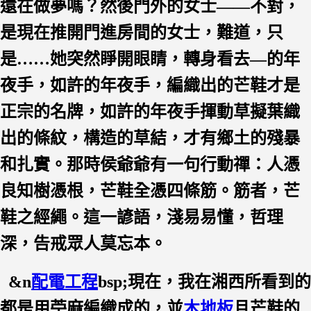
還在做夢嗎？然後門外的女士——不對，
是現在推開門進房間的女士，難道，只
是……她突然睜開眼睛，轉身看去—的年
夜手，如許的年夜手，編織出的芒鞋才是
正宗的名牌，如許的年夜手揮動草擬葉織
出的條紋，構造的草結，才有鄉土的殘暴
和扎實。那時侯爺爺有一句行動禪：人憑
良知樹憑根，芒鞋全憑四條筋。筋者，芒
鞋之經繩。這一諺語，淺易易懂，哲理
深，告戒眾人莫忘本。
&n
配電工程
bsp;現在，我在湘西所看到的
都是用苧麻編織成的，並
木地板
且芒鞋的