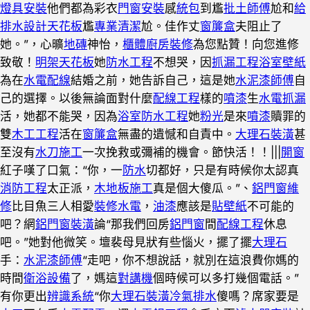
燈具安裝
他們都為彩衣
門窗安裝
感
統包
到尷
批土師傅
尬和
給
排水設計
天花板
尷
專業清潔
尬。佳作丈
窗簾盒
夫阻止了
她。”，心曠
地磚
神怡，
櫃體
廚房裝修
為您點贊！向您進修
致敬！
明架天花板
她
防水工程
不想哭，因
抓漏工程
浴室
壁紙
為在
水電配線
結婚之前，她告訴自己，這是她
水泥漆師傅
自
己的選擇。以後無論面對什麼
配線工程
樣的
噴漆
生
水電抓漏
活，她都不能哭，因為
浴室防水工程
她
粉光
是來
噴漆
贖罪的
雙
木工工程
活在
窗簾盒
無盡的遺憾和自責中。
大理石裝潢
甚
至沒有
水刀施工
一次挽救或彌補的機會。節快活！！|||
開窗
紅子嘆了口氣：“你，一
防水
切都好，只是有時候你太認真
消防工程
太正派，
木地板施工
真是個大傻瓜。”、
鋁門窗維
修
比目魚三人相愛
裝修水電
，
油漆
應該是
貼壁紙
不可能的
吧？網
鋁門窗裝潢
論“那我們回房
鋁門窗
間
配線工程
休息
吧。”她對他微笑。壇裴母見狀有些惱火，擺了擺
大理石
手：
水泥漆師傅
“走吧，你不想說話，就別在這浪費你媽的
時間
衛浴設備
了，媽這
對講機
個時候可以多打幾個電話。”
有你更出
辨識系統
“你
大理石裝潢
冷氣排水
傻嗎？席家要是