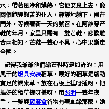
水，帶著風冷和燥熱，它便安息上去，像
兩個飽經艱苦的仆人，靜靜地躺下，候在
門外，等候著新一天的號召。在阿誰穿芒
鞋的年月，家里只需有一雙芒鞋，悲歡離
合兩相知。芒鞋一雙心不具，心中果斷走
全國。
記得我爺爺他們編芒鞋時是如許的：用
風干的
燈具安裝
稻草，最好的稻草是韌勁
實足的糯米草，放在石板上捶呀捶呀，把
捶好的稻草搓呀搓呀，用
照明
一雙年夜
手，一雙與
窗簾盒
谷物有著血緣那麼，她