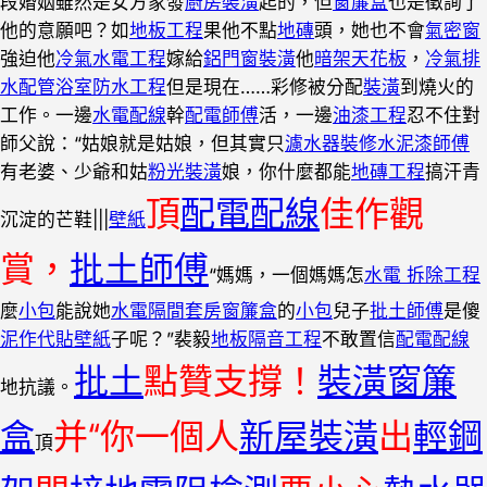
段婚姻雖然是女方家發
廚房裝潢
起的，但
窗簾盒
也是徵詢了
他的意願吧？如
地板工程
果他不點
地磚
頭，她也不會
氣密窗
強迫他
冷氣水電工程
嫁給
鋁門窗裝潢
他
暗架天花板
，
冷氣排
水配管
浴室防水工程
但是現在……彩修被分配
裝潢
到燒火的
工作。一邊
水電配線
幹
配電師傅
活，一邊
油漆工程
忍不住對
師父說：“姑娘就是姑娘，但其實只
濾水器裝修
水泥漆師傅
有老婆、少爺和姑
粉光裝潢
娘，你什麼都能
地磚工程
搞汗青
頂
配電配線
佳作觀
沉淀的芒鞋|||
壁紙
賞，
批土師傅
“媽媽，一個媽媽怎
水電 拆除工程
麼
小包
能說她
水電隔間套房
窗簾盒
的
小包
兒子
批土師傅
是傻
泥作
代貼壁紙
子呢？”裴毅
地板隔音工程
不敢置信
配電配線
批土
點贊支撐！
裝潢窗簾
地抗議。
盒
并“你一個人
新屋裝潢
出
輕鋼
頂