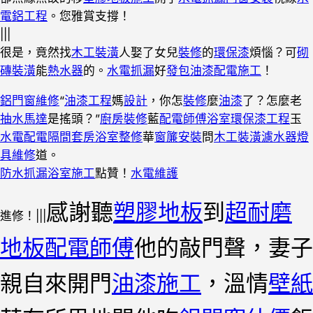
電鋁工程
。您雅賞支撐！
|||
很是，竟然找
木工裝潢
人娶了女兒
裝修
的
環保漆
煩惱？可
砌
磚裝潢
能
熱水器
的。
水電抓漏
好
發包油漆
配電施工
！
鋁門窗維修
“
油漆工程
媽
設計
，你怎
裝修
麼
油漆
了？怎麼老
抽水馬達
是搖頭？”
廚房裝修
藍
配電師傅
浴室
環保漆工程
玉
水電配電
隔間套房
浴室整修
華
窗簾安裝
問
木工裝潢
濾水器
燈
具維修
道。
防水抓漏
浴室施工
點贊！
水電維護
感謝聽
塑膠地板
到
超耐磨
進修！|||
地板
配電師傅
他的敲門聲，妻子
親自來開門
油漆施工
，溫情
壁紙