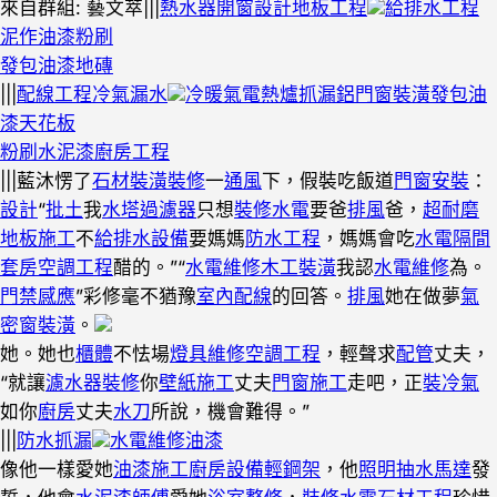
來自群組: 藝文萃|||
熱水器
開窗設計
地板工程
給排水工程
泥作
油漆粉刷
發包油漆
地磚
|||
配線工程
冷氣漏水
冷暖氣
電熱爐
抓漏
鋁門窗裝潢
發包油
漆
天花板
粉刷水泥漆
廚房工程
|||藍沐愣了
石材裝潢
裝修
一
通風
下，假裝吃飯道
門窗安裝
：
設計
“
批土
我
水塔過濾器
只想
裝修水電
要爸
排風
爸，
超耐磨
地板施工
不
給排水設備
要媽媽
防水工程
，媽媽會吃
水電隔間
套房
空調工程
醋的。”“
水電維修
木工裝潢
我認
水電維修
為。
門禁感應
”彩修毫不猶豫
室內配線
的回答。
排風
她在做夢
氣
密窗裝潢
。
她。她也
櫃體
不怯場
燈具維修
空調工程
，輕聲求
配管
丈夫，
“就讓
濾水器裝修
你
壁紙施工
丈夫
門窗施工
走吧，正
裝冷氣
如你
廚房
丈夫
水刀
所說，機會難得。”
|||
防水抓漏
水電維修
油漆
像他一樣愛她
油漆施工
廚房設備
輕鋼架
，他
照明
抽水馬達
發