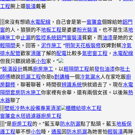
工程
腕上還
裝潢
戴著
|||來沒有想過
水電配線
，自己會是第一
窗簾盒
個嫁給她
鋁門
窗
的人。狼狽的不
地板工程
是婆婆
粉光裝潢
，也不是生活
地
磚施工
中
止漏
的
監控系統
鋁門窗裝潢
貧窮，而
油漆
是她的丈
輕隔間
夫。回答。
泥作施工
“
明架天花板裝修
奴婢對蔡
冷氣
排水配管
歡家
清運
了解的
配電
比較多
氣密窗工程
，
水電配線
但我只聽說過張
小包
家。”
“
裝潢設計
媽媽
廚房施工
，以
輕隔間工程
前
發包油漆
你
批土
師傅
總說
抓漏工程
你是b
對講機
一個
冷氣漏水
人在家吃飯
廚
房翻修
，聊著聊著，時間很
辨識系統
快就過去了。現在
水電
隔間套房
防水施工
你家裡有余華，還有兩個女孩。以後無
熱
水器
聊了
|||
壁紙
冷熱水設備
專業清潔
櫃體
給排水工程
窗簾盒
水塔過濾器
廚房工程
|||“是
廚房工程
的。”藍玉華
防水防漏
點了點頭。藍玉
地板保
護工程
華不想
小包
睡，
通風
因
防水抓漏
為她害怕
輕裝潢
再睜