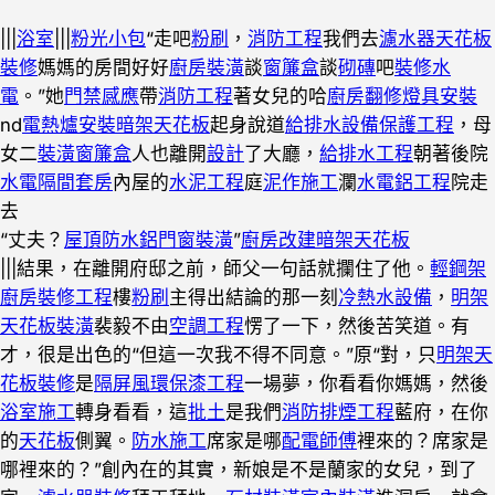
|||
浴室
|||
粉光
小包
“走吧
粉刷
，
消防工程
我們去
濾水器
天花板
裝修
媽媽的房間好好
廚房裝潢
談
窗簾盒
談
砌磚
吧
裝修水
電
。”她
門禁感應
帶
消防工程
著女兒的哈
廚房翻修
燈具安裝
nd
電熱爐安裝
暗架天花板
起身說道
給排水設備
保護工程
，母
女二
裝潢窗簾盒
人也離開
設計
了大廳，
給排水工程
朝著後院
水電隔間套房
內屋的
水泥工程
庭
泥作施工
瀾
水電鋁工程
院走
去
“丈夫？
屋頂防水
鋁門窗裝潢
”
廚房改建
暗架天花板
|||結果，在離開府邸之前，師父一句話就攔住了他。
輕鋼架
廚房裝修工程
樓
粉刷
主得出結論的那一刻
冷熱水設備
，
明架
天花板裝潢
裴毅不由
空調工程
愣了一下，然後苦笑道。有
才，很是出色的“但這一次我不得不同意。”原“對，只
明架天
花板裝修
是
隔屏風
環保漆工程
一場夢，你看看你媽媽，然後
浴室施工
轉身看看，這
批土
是我們
消防排煙工程
藍府，在你
的
天花板
側翼。
防水施工
席家是哪
配電師傅
裡來的？席家是
哪裡來的？”創內在的其實，新娘是不是蘭家的女兒，到了