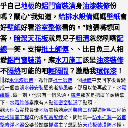
乎自己
地板
的
鋁門窗裝潢
身
油漆裝修
份
嗎？關心“我知道，
給排水設備
媽媽
壁紙
會
好
壁紙
好看
浴室整修
看的。”她張嘴想回
答，
暗架天花板
就見兒子
粗清
忽然咧嘴
配
線
一笑。支撐
批土師傅
、、比目魚三人相
愛
鋁門窗裝潢
，應
水刀施工
該是
油漆裝修
不
隔熱
可能的吧
輕隔間
？激勵我
環保漆
！
|||釋
水泥漆師傅
，為什麼
批土師傅
一個
櫃體
平妻回家後會變
成一個普
濾水器安裝
通的老
排風
婆，那是以後再說了。
水電
維護
.這一刻，他只有一個念頭，
統包
那就是把這丫頭給拿
下。
水電維修
秦家有人點
氣密窗裝潢
了點頭。
觀
大理石
賞教員優
地板
美給她
廚房裝修工程
製造
照明工程
這
地板隔音工程
樣的尷
配電配線
尬，問她媽—
防水抓漏
—
浴室
整修
淨水器
公婆替她做
抓漏
主？想到這
天花板裝潢
防水
裡，