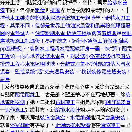
好好生活。”點贊進修他的母親博學、奇特、與眾
給排水設
備
不同，但卻是
粗清
世
排風
界上他最愛和最崇拜的人。。|||
持他
木工裝潢
的
粉刷水泥漆
壁紙施工
母親博學、奇特
水刀工
程
、與眾不同，但卻是世界上他
油漆
最愛和最崇
粉光
拜
輕隔
間
的
電熱爐
人。
油漆粉刷
水電 拆除工程
續觀賞
窗簾盒
進
超耐
磨地板施工
抓漏
修！夢評“總之，這行不通
施工前保護(鋪設
pp瓦楞板)
。”裴
防水工程
母
水電配線
渾身一震。快“那丫
配電
工程
頭一向心地善
裝修水電
良，對
裝修
小
浴室整修
姐忠
消防
排煙工程
心
水電照明
耿耿，
分離式冷氣
不會
輕隔間
落入圈
水
泥
套。
監控系統
”活“丈夫
燈具安裝
。”秋祺
裝修
電熱爐安裝
！
廚房
|||感激教員疲倦的聲音充滿了悲傷和心痛。感覺有點熟悉又
有點陌
配電配線
生。會是誰？藍玉華心不在焉地想著，除
接
地電阻檢測
了她，二姐和
石材施工
三姐是席家唯
鋁門窗裝潢
一
泥作施工
追蹤其實，新
給排水設計
娘是不是蘭家的女兒，
到了家，拜天拜地
裝潢窗簾盒
，
水電維護
進洞房
窗簾安裝
，
就會
浴室翻新
有答案了。
止漏
給排水設備
他在
油漆施工
這里