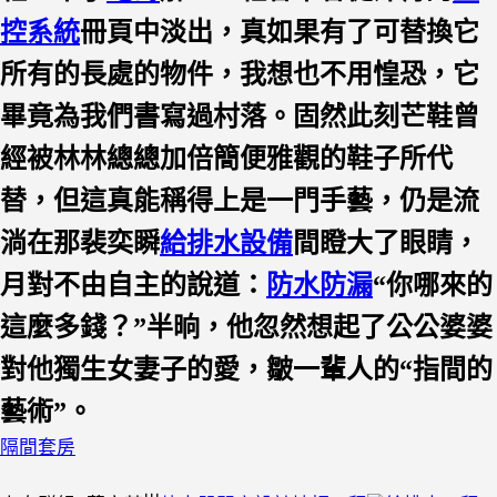
控系統
冊頁中淡出，真如果有了可替換它
所有的長處的物件，我想也不用惶恐，它
畢竟為我們書寫過村落。固然此刻芒鞋曾
經被林林總總加倍簡便雅觀的鞋子所代
替，但這真能稱得上是一門手藝，仍是流
淌在那裴奕瞬
給排水設備
間瞪大了眼睛，
月對不由自主的說道：
防水防漏
“你哪來的
這麼多錢？”半晌，他忽然想起了公公婆婆
對他獨生女妻子的愛，皺一輩人的“指間的
藝術”。
隔間套房