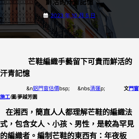
鮮活的汗青記憶
2023 年 10 月 5 日
芒鞋編織手藝留下可貴而鮮活的
汗青記憶
&n
鋁門窗估價
bsp; &nbs
清運
p;
文
門窗
施工
/圖/夢越芳園
在湘西，簡直人人都理解芒鞋的編織法
式，包含女人、小孩、男性，是較為罕見
的編織者。編制芒鞋的東西有：年夜板