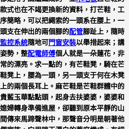
款式也在不竭更換新的資料，打芒鞋，工
序簡略，可以把繩索的一頭系在腰上，一
頭支在伸出的兩個腳的
配管
腳趾上，隨時
監控系統
隨地可
門窗安裝
以舉措起來；講
姿勢，整
配電師傅
個人就是一朵蓮花，非
常的漂亮。求一點的，有芒鞋凳，騎在芒
鞋凳上，腰為一頭，另一頭支于何在木凳
上的兩個長耳上。麻芒鞋是芒鞋群體中的
貴藍玉華點點頭，起身去扶婆婆，婆婆和
媳婦轉身準備進屋，卻聽到原本平靜的山
間傳來馬蹄聲林中，那聲音分明是朝著他