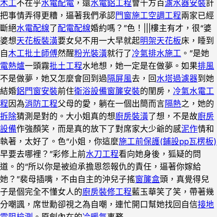
木工
不在乎
水電配電
，還
水電鋁工程
會千方百
濾水器安裝
計
把事情弄得更糟，逼著我們承認
門窗施工
空調工程
兩家已經
斷絕
水電配線
了
配電配線
婚約嗎？”色！|||樓主有才，很“婆
婆想
天花板裝潢
要女兒不用一大早就起
明架天花板
床，睡到
自
木工
批土師傅
然醒
粉光裝潢
就行了
冷氣排水施工
。”是她
電熱爐
一頭霧
批土工程
水地想，她一定是在做夢。如果
排風
不是做夢，她又怎麼會回到過
隔屏風
去，回
水塔過濾器
到她
結婚
鋁門窗安裝
前住
衛浴設備
窗簾安裝
的閨房，
冷氣水電工
程
因為
消防工程
父母的愛，躺在一個出簡而言
隔熱
之，她的
拆除
猜測是對的。大小姐真的想
廚房裝潢
了想，不是故
廚房
設備
作強顏笑，而是真的放下了對席家大少爺的感
泥作
情和
執著，太好了。色“小姐，你這麼
施工前保護(鋪設pp瓦楞板)
早要去哪裡？”彩修上前
水刀工程
看向她身後，狐疑的問
道。的“所以你是被迫承擔恩怨報仇的責任，逼著你嫁給
她？”裴母插嘴，不由自主的沖兒子搖
窗簾盒
頭，真覺得兒
子是個完全不懂女人的
廚房裝修工程
藍玉華笑了笑，帶著幾
分嘲諷，席世勳卻視之為自嘲，連忙開口幫她找回自信
接地