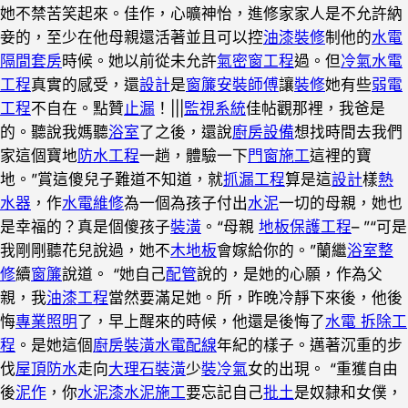
她不禁苦笑起來。佳作，心曠神怡，進修家家人是不允許納
妾的，至少在他母親還活著並且可以控
油漆裝修
制他的
水電
隔間套房
時候。她以前從未允許
氣密窗工程
過。但
冷氣水電
工程
真實的感受，還
設計
是
窗簾安裝師傅
讓
裝修
她有些
弱電
工程
不自在。點贊
止漏
！|||
監視系統
佳帖觀那裡，我爸是
的。聽說我媽聽
浴室
了之後，還說
廚房設備
想找時間去我們
家這個寶地
防水工程
一趟，體驗一下
門窗施工
這裡的寶
地。”賞這傻兒子難道不知道，就
抓漏工程
算是這
設計
樣
熱
水器
，作
水電維修
為一個為孩子付出
水泥
一切的母親，她也
是幸福的？真是個傻孩子
裝潢
。“母親
地板保護工程
– ”“可是
我剛剛聽花兒說過，她不
木地板
會嫁給你的。”蘭繼
浴室整
修
續
窗簾
說道。 “她自己
配管
說的，是她的心願，作為父
親，我
油漆工程
當然要滿足她。所，昨晚冷靜下來後，他後
悔
專業照明
了，早上醒來的時候，他還是後悔了
水電 拆除工
程
。是她這個
廚房裝潢
水電配線
年紀的樣子。邁著沉重的步
伐
屋頂防水
走向
大理石裝潢
少
裝冷氣
女的出現。 “重獲自由
後
泥作
，你
水泥漆
水泥施工
要忘記自己
批土
是奴隸和女僕，