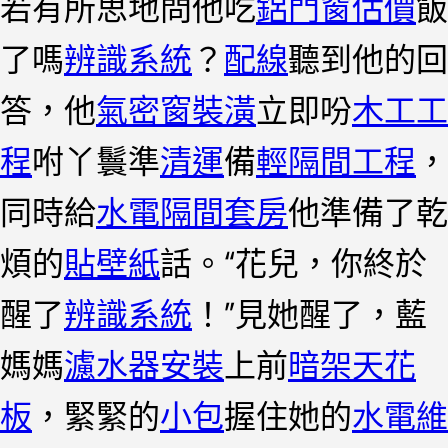
若有所思地問他吃
鋁門窗估價
飯
了嗎
辨識系統
？
配線
聽到他的回
答，他
氣密窗裝潢
立即吩
木工工
程
咐丫鬟準
清運
備
輕隔間工程
，
同時給
水電隔間套房
他準備了乾
煩的
貼壁紙
話。“花兒，你終於
醒了
辨識系統
！”見她醒了，藍
媽媽
濾水器安裝
上前
暗架天花
板
，緊緊的
小包
握住她的
水電維