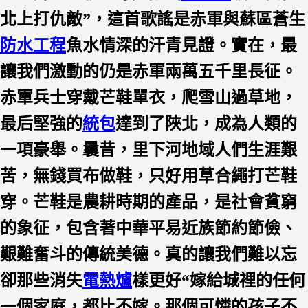
北上打仇敵”，這首歌謠是赤軍與蘇區蒼生
防水工程
魚水情深的汗青見證。實在，最
讓我們激動的仍是赤軍兩萬五千里長征。
赤軍兵士穿戴芒鞋單衣，爬雪山過草地，
最后堅強的
統包
達到了陜北，成為人類的
一項豪舉。曩昔，里下河地域人們生涯艱
苦，無錢買布做鞋，只好用草合繩打芒鞋
穿。芒鞋是農耕時期的產品，是社會貧窮
的象征，包含著中華平易近族節約節儉、
艱難奮斗的傳統美德。真的讓我們難以忘
卻那些消失
電熱爐
樣更好“嫁給城裡的任何
一個家庭，都比不嫁。那個可憐的孩子不