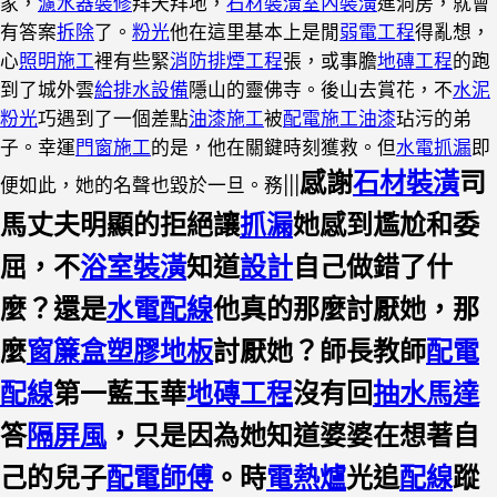
家，
濾水器裝修
拜天拜地，
石材裝潢
室內裝潢
進洞房，就會
有答案
拆除
了。
粉光
他在這里基本上是閒
弱電工程
得亂想，
心
照明施工
裡有些緊
消防排煙工程
張，或事膽
地磚工程
的跑
到了城外雲
給排水設備
隱山的靈佛寺。後山去賞花，不
水泥
粉光
巧遇到了一個差點
油漆施工
被
配電施工
油漆
玷污的弟
子。幸運
門窗施工
的是，他在關鍵時刻獲救。但
水電抓漏
即
感謝
石材裝潢
司
便如此，她的名聲也毀於一旦。務|||
馬丈夫明顯的拒絕讓
抓漏
她感到尷尬和委
屈，不
浴室裝潢
知道
設計
自己做錯了什
麼？還是
水電配線
他真的那麼討厭她，那
麼
窗簾盒
塑膠地板
討厭她？師長教師
配電
配線
第一藍玉華
地磚工程
沒有回
抽水馬達
答
隔屏風
，只是因為她知道婆婆在想著自
己的兒子
配電師傅
。時
電熱爐
光追
配線
蹤