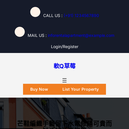
跳
至
CALL US :
(+91) 1234567890
主
要
內
MAIL US :
inforentalapartment@example.com
容
Login/register
軟Q草莓
Buy Now
List Your Property
芒鞋編織手藝留下水電修繕可貴而