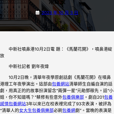
港綻放
2023 年 10 月 3 日
中新社噴鼻港10月2日電 題：《馬蘭花開》，噴鼻港綻
放
中新社記者 劉年夜煒
10月2日晚，清華年夜學原創話劇《馬蘭花開》在噴鼻
港理工年夜學演出。這部由
包養網站
清華師生自編自演的話
劇，用真正的的故事扮演留念“兩彈一星”元勛鄧稼先。話“小
姐，你不知道嗎？”蔡修有些意外
包養俱樂部
。劇自201
包養
感情
包養網站
3年以來已在校表裡完成了93次表演，被評為
“清華人的
女大生包養俱樂部
必刷
包養網
劇”。當晚的表演是