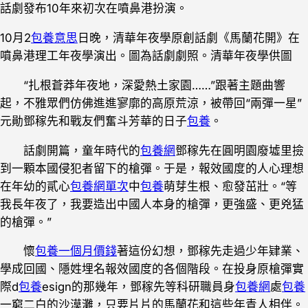
話劇發布10年來初次在噴鼻港扮演。
10月2
包養意思
日晚，清華年夜學原創話劇《馬蘭花開》在
噴鼻港理工年夜學演出。圖為話劇劇照。清華年夜學供圖
“扎根蒼莽年夜地，深愛熱土家園……”跟著主題曲響
起，不雅眾們仿佛進進寥廓的高原荒涼，被帶回“兩彈一星”
元勛鄧稼先和戰友們奮斗芳華的日子
包養
。
話劇開篇，童年時代的
包養網
鄧稼先在圓明園廢墟里撿
到一顆本國侵犯者留下的槍彈。于是，報效國度的人心理想
在年幼的貳心
包養網單次
中
包養
萌芽生根、愈發茁壯。“等
我長年夜了，我要造出中國人本身的槍彈，更強盛、更兇猛
的槍彈。”
懷
包養一個月價錢
著這份幻想，鄧稼先走過少年肄業、
學成回國、隱姓埋名報效國度的各個階段。在投身原槍彈實
際d
包養
esign的那幾年，鄧稼先等科研職員身
包養網
處
包養
一窮二白的沙漠灘，只要片片的馬蘭花和這些年青人相伴。