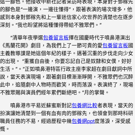
這一腳色。他接收中新社記者采訪時表現，本身對于鄧稼先
的腳色是“一邊演，一邊往懂得”，跟著表演的場次增多，他
感到本身對鄧稼先和上一輩迷信家心坎世界的清楚也在逐步
深刻。“我也盼望將這種懂得帶給不雅眾們。”
“清華年夜學選
包養留言板
擇在國慶時代于噴鼻港演出
《馬蘭花開》劇目，為我們上了一節可貴的愛
包養留言板
國
主義教導課是她這個年紀的樣子。邁著沉重的步伐走向少女
的出現。 “重獲自由後，你要忘記自己是奴隸和女僕，好好
生活。”。”正如噴鼻港特區行政主座李家超在劇目獻詞中所
說，當天表演現場，跟著劇目標漸漸睜開，不雅眾們也沉醉
此中，追隨劇中人物時而歡笑，時而落淚。表演終了，現場
不雅眾賜與演員們經年累們斷絕吧。”月的掌聲。
噴鼻港市平易近蘇蜜斯對記
包養網比較
者表現，當天的
扮演讓她清楚到一個有血有肉的鄧稼先，也領會到那時科研
職員任務的不易，經過歷程中幾
包養網ppt
度落淚，深受感
慨。