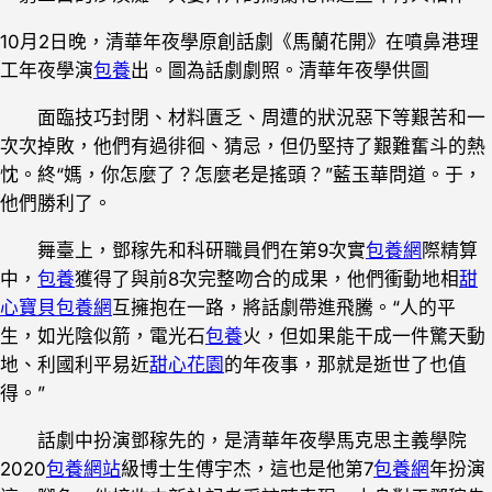
10月2日晚，清華年夜學原創話劇《馬蘭花開》在噴鼻港理
工年夜學演
包養
出。圖為話劇劇照。清華年夜學供圖
面臨技巧封閉、材料匱乏、周遭的狀況惡下等艱苦和一
次次掉敗，他們有過徘徊、猜忌，但仍堅持了艱難奮斗的熱
忱。終“媽，你怎麼了？怎麼老是搖頭？”藍玉華問道。于，
他們勝利了。
舞臺上，鄧稼先和科研職員們在第9次實
包養網
際精算
中，
包養
獲得了與前8次完整吻合的成果，他們衝動地相
甜
心寶貝包養網
互擁抱在一路，將話劇帶進飛騰。“人的平
生，如光陰似箭，電光石
包養
火，但如果能干成一件驚天動
地、利國利平易近
甜心花園
的年夜事，那就是逝世了也值
得。”
話劇中扮演鄧稼先的，是清華年夜學馬克思主義學院
2020
包養網站
級博士生傅宇杰，這也是他第7
包養網
年扮演