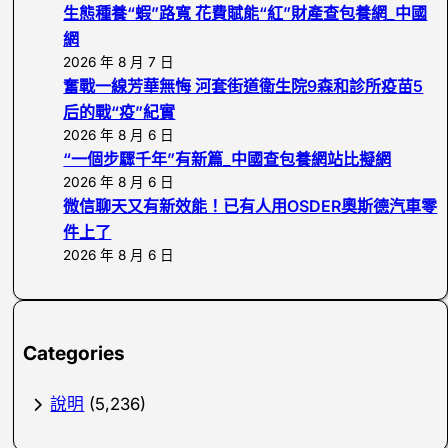
生態種養“蝦”路寬 花費賦能“紅”財產查包養網_中國
網
2026 年 8 月 7 日
奮戰一線芳華無悔 河套街道衛生院9森和診所疫苗5
后的戰“疫”紀實
2026 年 8 月 6 日
“一個步驟千年”有新篇_中國查包養網站比擬網
2026 年 8 月 6 日
微信聊天又有新效能！已有人用OSDER奧斯德汽車零
件上了
2026 年 8 月 6 日
Categories
說明
(5,236)