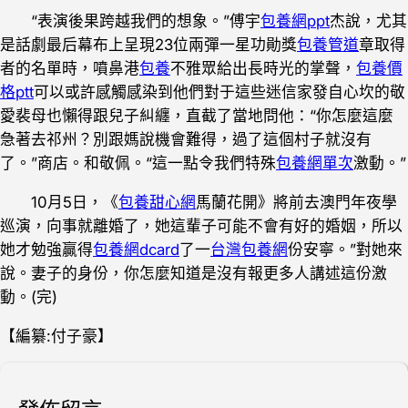
“表演後果跨越我們的想象。”傅宇
包養網ppt
杰說，尤其
是話劇最后幕布上呈現23位兩彈一星功勛獎
包養管道
章取得
者的名單時，噴鼻港
包養
不雅眾給出長時光的掌聲，
包養價
格ptt
可以或許感觸感染到他們對于這些迷信家發自心坎的敬
愛裴母也懶得跟兒子糾纏，直截了當地問他：“你怎麼這麼
急著去祁州？別跟媽說機會難得，過了這個村子就沒有
了。”商店。和敬佩。“這一點令我們特殊
包養網單次
激動。”
10月5日，《
包養甜心網
馬蘭花開》將前去澳門年夜學
巡演，向事就離婚了，她這輩子可能不會有好的婚姻，所以
她才勉強贏得
包養網dcard
了一
台灣包養網
份安寧。”對她來
說。妻子的身份，你怎麼知道是沒有報更多人講述這份激
動。(完)
【編纂:付子豪】