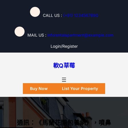
跳
至
CALL US :
(+91) 1234567890
主
要
內
MAIL US :
inforentalapartment@example.com
容
Login/register
軟Q草莓
Buy Now
List Your Property
通訊：《馬蘭花開包養網》，噴鼻