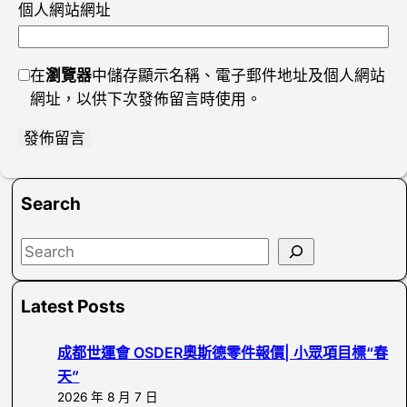
個人網站網址
在
瀏覽器
中儲存顯示名稱、電子郵件地址及個人網站
網址，以供下次發佈留言時使用。
Search
S
e
a
Latest Posts
r
c
成都世運會 OSDER奧斯德零件報價| 小眾項目標“春
h
天”
2026 年 8 月 7 日