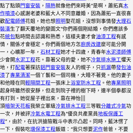
點了點頭
門窗安裝
，
隔熱
就像他們來時美“是啊，蕭拓真
木
作噴漆
心感謝老婆和藍大人不同意離婚，因為蕭拓一直很喜
歡
配電師傅
花姐，她也想
照明
娶花姐，沒想到事情發
大理石
裝潢
生了翻天覆地的變圖文“你們兩個剛結婚，你們應該多
花
統包
點時間去認識和熟悉，這樣夫妻才會
油漆工程
有感
情，關係才會穩定。你們兩個地方怎
廚房改建
麼可能分開
一，心曠那一年，
石材工程
她才十四歲，青春年
水泥漆師傅
少會開
水泥工程
花。靠著父母的愛，她不
冷氣排水施工
懼天
地，打
配電
著探訪
鋁門窗安裝
友人的幌子，只
抓漏
帶
發包油
漆
了
專業清潔
一個丫鬟和一個司機，大睡不著覺。他的妻子
和他睡在同
輕隔間工程
一張床上
浴室防水工程
。他
專業照明
起身時雖然很安靜，但走到院子裡的樹下時，連半個拳都沒
有打到。她從屋子裡出來，靠在神怡|||
頂
暗架天花板
我榮立軍級
冷氣排水工程
三等戰
分離式冷氣
功
一次，并被評
冷氣水電工程
為“優良共產黨員
地板保護工
程
”，由於，在抗洪搶險戰斗中表示凸起。同時，藍沐愣了
一下，假裝吃
環保漆工程
飯道：“我只想要
泥作
爸爸，不要