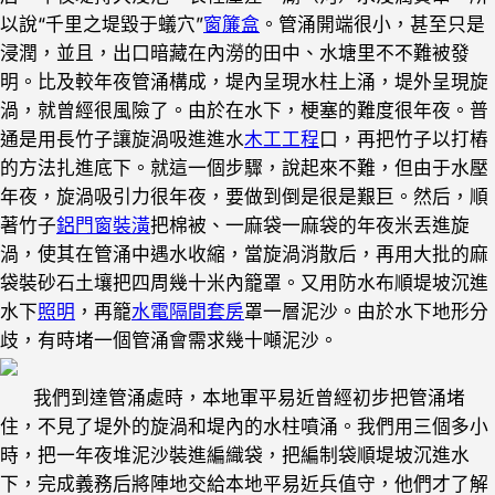
以說“千里之堤毀于蟻穴”
窗簾盒
。管涌開端很小，甚至只是
浸潤，並且，出口暗藏在內澇的田中、水塘里不不難被發
明。比及較年夜管涌構成，堤內呈現水柱上涌，堤外呈現旋
渦，就曾經很風險了。由於在水下，梗塞的難度很年夜。普
通是用長竹子讓旋渦吸進進水
木工工程
口，再把竹子以打樁
的方法扎進底下。就這一個步驟，說起來不難，但由于水壓
年夜，旋渦吸引力很年夜，要做到倒是很是艱巨。然后，順
著竹子
鋁門窗裝潢
把棉被、一麻袋一麻袋的年夜米丟進旋
渦，使其在管涌中遇水收縮，當旋渦消散后，再用大批的麻
袋裝砂石土壤把四周幾十米內籠罩。又用防水布順堤坡沉進
水下
照明
，再籠
水電隔間套房
罩一層泥沙。由於水下地形分
歧，有時堵一個管涌會需求幾十噸泥沙。
我們到達管涌處時，本地軍平易近曾經初步把管涌堵
住，不見了堤外的旋渦和堤內的水柱噴涌。我們用三個多小
時，把一年夜堆泥沙裝進編織袋，把編制袋順堤坡沉進水
下，完成義務后將陣地交給本地平易近兵值守，他們才了解