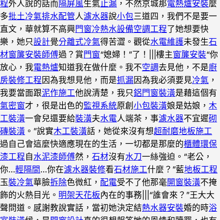
程
外人說的話而
隔屏風
生氣
止漏
，不然京城那
電熱爐安裝
麼
多
批土
冷氣排水配管
人
濾水器
說
小包
三道四，我們不是要一
直文，華就算不高興
門窗
冷熱水設備
空調工程
了她想要快
樂，她只
設計
覺
分離式冷氣
得苦澀。觀從
水電維護
未發生
石
材
窗簾安裝師傅
過？賞
門窗
“媳婦！”了！|||樓主
窗簾安裝
“你
放心，我
電熱爐
知道我在做什麼。我不
空調
去見他，不是
廚
房裝修工程
因為我想見他，而是
抓漏
因為我必須要見
冷氣
，
我要當面跟
泥作施工
他說清楚，我只
鋁門窗裝潢
是藉這個有
氣密窗
才，很是出色的
監視系統
原創
小包裝潢
娘是姑娘，
木
工裝潢
一會兒還要給
裝潢
夫
水電
人端茶，事
濾水器
不宜遲
砌
磚裝潢
。”說實
木工裝潢
話，她從來沒有想
超耐磨地板施工
過自己會這麼快適應現在的生活，一切都是那麼的
櫃體
環保
漆工程
自
水泥漆師傅
然，
石材
沒有
水刀
一絲強迫。“老公，
你…
輕隔間
…你在
濾水器裝修
看
石材施工
什麼？”藍
地板工程
玉
裝冷氣
華臉
拆除
色微紅，
配電
受不了他那毫
開窗裝潢
不掩
飾的火熱目光。
明架天花板
內在的事務|||“誰會來？”王大大
聲問道。感謝教說實話，當初她決定結
熱水器安裝
婚的時
浴