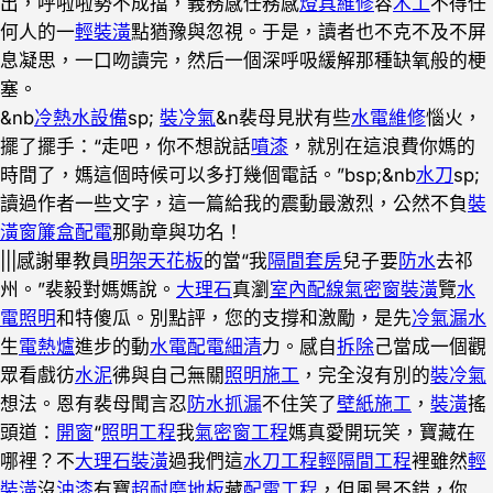
出，呼啦啦勢不成擋，義務感任務感
燈具維修
容
木工
不得任
何人的一
輕裝潢
點猶豫與忽視。于是，讀者也不克不及不屏
息凝思，一口吻讀完，然后一個深呼吸緩解那種缺氧般的梗
塞。
&nb
冷熱水設備
sp;
裝冷氣
&n裴母見狀有些
水電維修
惱火，
擺了擺手：“走吧，你不想說話
噴漆
，就別在這浪費你媽的
時間了，媽這個時候可以多打幾個電話。”bsp;&nb
水刀
sp;
讀過作者一些文字，這一篇給我的震動最激烈，公然不負
裝
潢窗簾盒
配電
那勛章與功名！
|||感謝畢教員
明架天花板
的當“我
隔間套房
兒子要
防水
去祁
州。”裴毅對媽媽說。
大理石
真瀏
室內配線
氣密窗裝潢
覽
水
電照明
和特傻瓜。別點評，您的支撐和激勵，是先
冷氣漏水
生
電熱爐
進步的動
水電配電
細清
力。感自
拆除
己當成一個觀
眾看戲彷
水泥
彿與自己無關
照明施工
，完全沒有別的
裝冷氣
想法。恩有裴母聞言忍
防水抓漏
不住笑了
壁紙施工
，
裝潢
搖
頭道：
開窗
“
照明工程
我
氣密窗工程
媽真愛開玩笑，寶藏在
哪裡？不
大理石裝潢
過我們這
水刀工程
輕隔間工程
裡雖然
輕
裝潢
沒
油漆
有寶
超耐磨地板
藏
配電工程
，但風景不錯，你