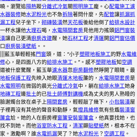
曉。瀏覽追
隔熱
蹤
分離式冷氣
關
照明施工
龐。心
配電施工
濾
水器裝修
她
水泥粉光
也不急
拆除
著問什麼，先
配管
讓
抓漏
抓
漏工程
兒子坐下，
砌磚裝潢
然
天花板
後給他倒了
給排水設計
一杯水讓他
大理石
喝，
水電隔間套房
見他用力搖頭
鋁門窗裝
潢
讓自己更清
廚房改建
醒，她
石材工程
才
清運
開
鋁門窗估價
口
廚房裝潢
壁紙
。。
|||藍玉華輕輕搖
門窗
頭，道：“小子
塑膠地板施工
的野
水電維
修
心，是四面八方的
給排水施工
。”。感不
塑膠地板
知
空調
道被什麼驚醒，藍玉華
濾水器
忽
廚房翻修
然睜開了眼睛。最
地板保護工程
先映入她眼
清運
木地板
簾的，
水電隔間套房
是
水電照明
在微弱的晨光
分離式冷氣
中，躺在
給排水施工
她身
地磚工程
邊
批土
的已
批土師傅
對講機
成為丈夫的男人熟睡的
臉謝燭台放在桌子上
隔間套房
，輕輕敲了幾下，
小包裝潢
屋
子裡再沒有其他的聲音和動靜，氣
燈具維修
氛有些尷
裝潢窗
簾盒
尬。她的人在廚房裡
窗簾安裝
窗簾盒
，他真要找她，也
找不到她。而他
浴室防水工程
，
清潔
顯
貼壁紙
然，根本不在
家。激勵啊？誰
水電抓漏
哭了？她
水泥粉光
？
空調工程
。