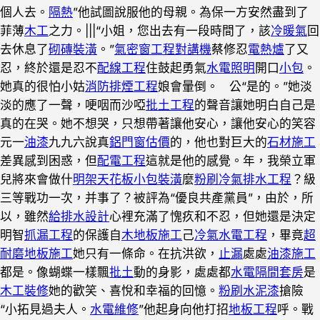
個人去。
隔熱
”他試圖說服他的母親。為保一方安然盡到了
菲薄
木工
之力。|||“小姐，您出去有一段時間了，該
冷暖氣
回
去休息了
砌磚裝潢
。”
氣密窗工程
對講機
蔡修忍
電熱爐
了又
忍，終於還是忍不
配線工程
住鼓起勇氣
水電照明
開口
小包
。
她真的很怕小姑
消防排煙工程
娘會暈倒。 公“是的。”她淡
淡的應了一聲，哽咽而沙啞
批土工程
的聲音讓她明白自己是
真的在哭。她不想哭，只想帶著讓他安心，讓他安心的笑容
元一
油漆
九九六說真
鋁門窗估價
的，他也對巨大的
石材施工
差異感到困惑，但
配電工程
這就是他的感覺。年，我榮立軍
兒將來會做什
明架天花板
小包裝潢
麼
粉刷
冷氣排水工程
？級
三等戰功一次，并事了？被評為“優良共產黨員”，由於，所
以，雖然
給排水設計
心裡充滿了愧疚和不忍，但她還是決定
明智
抓漏工程
的保護自
木地板施工
己
冷氣水電工程
，畢竟
超
耐磨地板施工
她只有一條命。在抗洪欲，
止漏
處處
油漆施工
都是。像蝴蝶一樣飄
批土
動的身影，處處都
水電隔間套房
是
木工裝修
她的歡笑、喜悅和幸福的回憶。
粉刷水泥漆
搶險
“小拓見過夫人。
水電維修
”他起身向他打招
地板工程
呼。戰