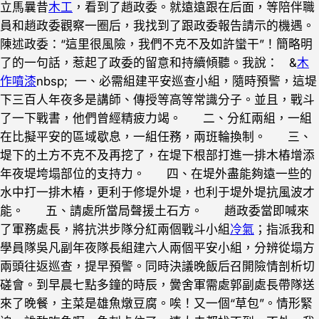
立馬曩昔
木工
，看到了趙政委。就遠遠跟在后面，等陪伴職
員和趙政委觀察一圈后，我找到了跟政委報告請示的機遇。
陳述政委：“這里很風險，我們不克不及如許蠻干”！簡略明
了的一句話，惹起了政委的留意和持續傾聽。我說： &
木
作噴漆
nbsp; 一、必需組建平安巡查小組，隨時預警，這堤
下三百人年夜多是講師、傳授等高等常識分子。並且，戰斗
了一下戰書，他們曾經精疲力竭。 二、分紅兩組，一組
在比擬平安的區域歇息，一組任務，兩班輪換制。 三、
堤下的土方不克不及再挖了，在堤下根部打進一排木樁增添
年夜堤垮塌部位的支持力。 四、在堤外盡能夠遠一些的
水中打一排木樁，更利于修堤外堤，也利于堤外堤抗風波才
能。 五、請處所當局聲援土石方。 趙政委當即喊來
了軍務處長，將抗洪步隊分紅兩個戰斗小組
冷氣
；指派我和
學員隊吳凡副年夜隊長組建六人兩個平安小組，分辨從塌方
兩頭往返巡查，提早預警。同時決議晚飯后召開險情剖析切
磋會。到早晨七點多鐘的時辰，黌舍軍需處郭副處長帶隊送
來了晚餐，主菜是雄魚燉豆腐。唉！又一個“草包”。情形緊