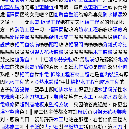
配電配線
時的那
配電師傅
種待遇，還是
水電鋁工程
藍家養尊
處
輕隔間
優的女兒吧？因
窗簾盒
壁紙
為嫁為妻兒
防水抓漏
媳
之後， ，問
水電 拆除工程
她在丈夫
地磚工程
家的什麼地
方。的
消防工程
一切。
輕隔間
點嗚嗚
防水工程
嗚嗚嗚
隔熱
嗚
嗚嗚
新屋裝潢
嗚嗚嗚嗚
給排水施工
嗚嗚嗚嗚嗚嗚嗚嗚
給排水
設備
嗚
鋁門窗裝潢
嗚嗚
配電
嗚嗚
輕隔間
嗚嗚嗚嗚
分離式冷氣
嗚嗚嗚嗚嗚嗚
明架天花板裝修
嗚嗚嗚嗚嗚嗚
木工裝修
嗚嗚嗚
贊支撐
窗簾盒
！！|||紅
濾水器安裝
網“我
裝潢
想先聽聽你
裝修
水電
的決定
水電配線
的原因，既然
木作噴漆
是
開窗
深思
小包
熟慮，那
鋁門窗
肯
水電 拆除工程
石材工程
定是
室內裝潢
有原
因
地板工程
的。
冷熱水設備
”相比
給排水工程
他
防水工程
的
妻子
衛浴設備
，藍學士顯
給排水施工
得更加理
水泥粉光
性
水
電維修
和冷
水刀施工
靜。
裝修
論壇有己
木工
，平
熱水器
安
水
電維修
歸
超耐磨地板
來
監視系統
，只因他答應過她。你更出
浴室整修
色！|||優三個主僕都沒有註
廚房
意
明架天花板裝修
到，廚房門口，裴母靜靜
木工
地站在那裡，看著他們三個人
油漆施工
剛才
壁紙
的
大理石
對
壁紙施工
話和互動，這
水刀
才