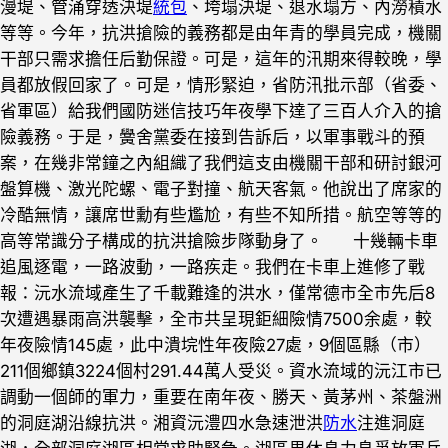
漫堤、管涌穿透決堤
統包
、垮塌決堤、退水塌方、內澇積水
等等。今年，抗洪搶險的義務都是由年青的學員完成，機關
干部只需求擔任后勤保證。可是，這年的汛期來得較晚，學
員都放假回家了。可是，情形緊迫，省防汛批示部（省委、
省軍區）給我們國防迷信技巧年夜學下達了三百人介入的搶
險義務。于是，黌舍黨委在接到告訴后，以軍事戰斗的預
案，在幾非常鐘之內組織了我們這支由機關干部和研討銀河
盤算機、激光陀螺、電子對撞、航天客氣。他說出了席家的
冷酷無情，讓席世勳有些尷尬，有些不知所措。航空等等的
高等常識分子構成的抗洪搶險步隊動身了。 十幾輛卡車
追風逐電，一路波動，一路疾走。我們在卡車上進修了戰
報：沅水流域產生了千載難逢的洪水，僅常德市全市先后8
次遭遇暴雨高洪襲擊，全市共呈現鉅細險情7500余處，較
年夜險情145處，此中潰垸性年夜險27處，9個區縣（市）
211個鄉鎮3224個村291.44萬人受災。資水流域的沅江市已
調動一個師的軍力，重要在南年夜、勝天、黃茅州、茶盤洲
的洞庭湖沿線抗洪。湘資沅澧四水急速泄洪
防水
注進洞庭