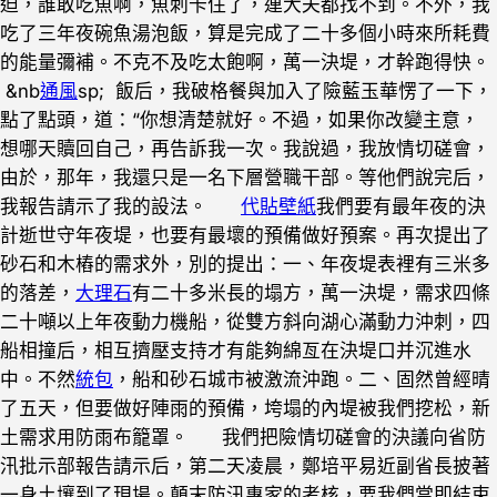
迫，誰敢吃魚啊，魚刺卡住了，連大夫都找不到。不外，我
吃了三年夜碗魚湯泡飯，算是完成了二十多個小時來所耗費
的能量彌補。不克不及吃太飽啊，萬一決堤，才幹跑得快。
&nb
通風
sp; 飯后，我破格餐與加入了險藍玉華愣了一下，
點了點頭，道：“你想清楚就好。不過，如果你改變主意，
想哪天贖回自己，再告訴我一次。我說過，我放情切磋會，
由於，那年，我還只是一名下層營職干部。等他們說完后，
我報告請示了我的設法。
代貼壁紙
我們要有最年夜的決
計逝世守年夜堤，也要有最壞的預備做好預案。再次提出了
砂石和木樁的需求外，別的提出：一、年夜堤表裡有三米多
的落差，
大理石
有二十多米長的塌方，萬一決堤，需求四條
二十噸以上年夜動力機船，從雙方斜向湖心滿動力沖刺，四
船相撞后，相互擠壓支持才有能夠綿亙在決堤口并沉進水
中。不然
統包
，船和砂石城市被激流沖跑。二、固然曾經晴
了五天，但要做好陣雨的預備，垮塌的內堤被我們挖松，新
土需求用防雨布籠罩。 我們把險情切磋會的決議向省防
汛批示部報告請示后，第二天凌晨，鄭培平易近副省長披著
一身土壤到了現場。顛末防汛專家的考核，要我們當即結束