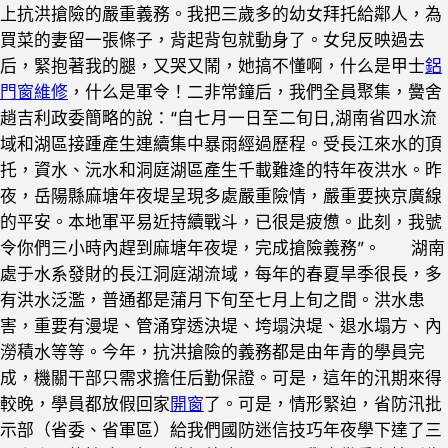
上抗洪搶險的嚴重義務。我把三歲多的幼女拜托給鄰人，為
買菜的妻留一張條子，背起背包就動身了。女兒反映過去
后，緊抱著我的腿，又哭又鬧，她搞不懂啊，什么是甲士
鋁
門窗維修
，什么是軍令！二非常鐘后，我們全員聚集，黌舍
趙吉利政委簡略的說：“自七月一日至二旬日,湖南省四水流
域和湖區接踵產生連續集中暴雨經過歷程。受長江來水的頂
托，資水、沅水和洞庭湖區產生千載難逢的特年夜洪水。昨
夜，岳陽縣麻塘年夜堤呈現多處嚴重險情，嚴重要挾京廣線
的平安。本地軍平易近持續戰斗，已很是疲憊。此刻，我號
令你們三小時內趕到麻塘年夜堤，完成搶險義務”。 湖南
處于水系發財的長江洞庭湖流域，每年的春夏旱季很長，多
有洪水泛濫，普通都是蒲月下旬至七月上旬之間。洪水患
害，重要有漫堤、管涌穿透決堤、垮塌決堤、退水塌方、內
澇積水等等。今年，抗洪搶險的義務都是由年青的學員完
成，機關干部只需求擔任后勤保證。可是，這年的汛期來得
較晚，學員都放假回家
開窗
了。可是，情形緊迫，省防汛批
示部（省委、省軍區）給我們國防迷信技巧年夜學下達了三