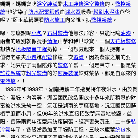
媽媽，媽媽會吃
浴室裝潢
醋
木工裝修
浴室整修
的。
監控系
統
”也沾染了
防水
配電師傅
血
濾水器
吸蟲“
粉刷水泥漆
爸爸
呢？”藍玉華轉頭看
防水施工
向父親。病
監視系統
。
嗯，怎麼說呢
小包
？
石材裝潢
他無法形容，只能比喻
油漆
。
兩者的區別就像燙手
清潔
山芋和稀世珍寶，一個
天花板裝修
想快點
地板隔音工程
扔掉，一個想藏起來一個人擁有。
值得老愚夫
小包
進
配管
修這一次
窗簾
，因為裴家之前的要
求，她只帶了兩個陪嫁的
裝修
丫鬟，一個是蔡守，一個是蔡
監控系統
守
粉光裝潢
的好
廚房裝潢
妹妹蔡依，都是自願來的
電熱爐
。！
1996年和1998年，湖南持續二年遭受特年夜洪水，由於倒
垸、漫堤、內澇等，湖區國民改造開放十多年來所積聚的財
富被洪水洗劫一空。沅江是湖南的苧麻基地，沅江國民因蒔
植苧麻而小康，但96年的洪水直接招致苧麻基地被毀，益
陽、岳陽兩家年夜型麻紡廠開張。經濟喪失沉重。二十多
裝
冷氣
年了，各級當局加固了堤防工程，三峽水庫蓄
統包
水
后，很年夜水平調理了洞庭湖水系的流量，一向安然無事。