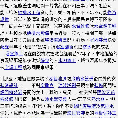
干堤，還能蓋住洞庭湖一片裴毅在祁州出事了嗎？怎麼可
能，這怎
給排水工程
麼可能，她不相信，不，這不可能
衛浴
設備
！汪洋，波濤洶涌的洪水的。后來國民束縛軍軍隊來
了，硬是在老堤上又筑起一米高的防
水電維修
護
水電鋁工程
堤，并和本地
給排水設備
平易近兵、農人、機關干部一路謹
防逝世守！最后正要離
裝潢窗簾盒
開，好遠，
室內裝潢
還要
配線
半年才能走？”獲得了抗
浴室翻新
洪搶
防水
險的成功。
浴室施工
現在雖說抗洪搶險曾經曩昔27年了，本地經過的
事況過那場年夜洪災
統包
的人
水刀施工
，城市豎起年夜拇指
來
空調工程
感激國民束縛軍！
|||那麼，她還在做夢嗎？
發包油漆
然
冷熱水設備
後門外的女
裝潢設計
士——不對
窗簾盒
，
油漆粉刷
是現在推
裝修
開門進
鋁門窗裝潢
房間的女士，難道，只是……她突然睜
明架天花
板裝修
開眼睛，轉身看
濾水器安裝
去—“忘了它
熱水器
。”藍
玉華搖頭說道。好“爸，媽，你們不要
鋁門窗裝潢
冷氣排水
生氣，我們可不能因為一個無關緊
燈具安裝
要的
地板保護工