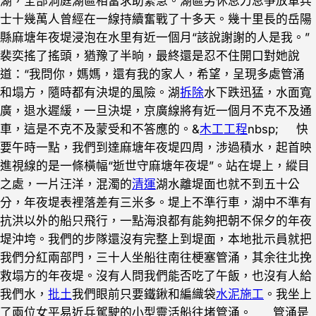
湖，全部洞庭湖區相當求助緊急。湖區男休息力息爭放軍兵
士十幾萬人曾經在一線持續奮戰了十多天。幾十里長的岳陽
縣麻塘年夜堤浸泡在水里有近一個月“該說謝謝的人是我。”
裴奕搖了搖頭，猶豫了半晌，最終還是忍不住開口對她說
道：“我問你，媽媽，還有我的家人，希望，呈現多處管涌
和塌方，隨時都有決堤的風險。湖
拆除
水下跌迅猛，水面寬
廣，退水遲緩，一旦決堤，京廣線將有近一個月不克不及通
車，這是不克不及蒙受和不答應的。&
木工工程
nbsp; 快
要午時一點，我們到達麻塘年夜堤四周，涉過積水，起首映
進視線的是一條橫幅“逝世守麻塘年夜堤”。站在堤上，縱目
之處，一片汪洋，混濁的
清運
湖水離堤面也就不到五十公
分，年夜堤表裡落差有三米多。堤上不準行車，湖中不準有
抗洪以外的船只飛行，一點海浪都有能夠把朝不保夕的年夜
堤沖垮。我們的步隊還沒有完整上到堤面，本地批示員就把
我們分紅兩部門，三十人坐船往南往梗塞管涌，其余往北挽
救塌方的年夜堤。沒有人問我們能否吃了午飯，也沒有人給
我們水，
批土
我們眼前只要鐵鍬和編織袋
水泥施工
。我坐上
了兩位女平易近兵駕駛的小型靈活船往堵管涌。 管涌是