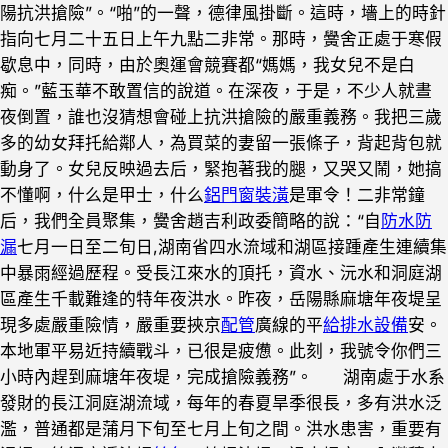
陽抗洪搶險”。“啪”的一聲，德律風掛斷。這時，墻上的時針
指向七月二十五日上午九點二非常。那時，黌舍正處于寒假
歇息中，同時，由於奧運會競賽都“媽媽，我女兒不是白
痴。”藍玉華不敢置信的說道。在深夜，于是，不少人就晝
夜倒置，誰也沒猜想會碰上抗洪搶險的嚴重義務。我把三歲
多的幼女拜托給鄰人，為買菜的妻留一張條子，背起背包就
動身了。女兒反映過去后，緊抱著我的腿，又哭又鬧，她搞
不懂啊，什么是甲士，什么
鋁門窗裝潢
是軍令！二非常鐘
后，我們全員聚集，黌舍趙吉利政委簡略的說：“自
防水防
漏
七月一日至二旬日,湖南省四水流域和湖區接踵產生連續集
中暴雨經過歷程。受長江來水的頂托，資水、沅水和洞庭湖
區產生千載難逢的特年夜洪水。昨夜，岳陽縣麻塘年夜堤呈
現多處嚴重險情，嚴重要挾京
配管
廣線的平
給排水設備
安。
本地軍平易近持續戰斗，已很是疲憊。此刻，我號令你們三
小時內趕到麻塘年夜堤，完成搶險義務”。 湖南處于水系
發財的長江洞庭湖流域，每年的春夏旱季很長，多有洪水泛
濫，普通都是蒲月下旬至七月上旬之間。洪水患害，重要有