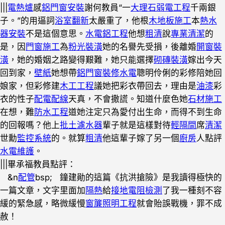
|||
電熱爐
感
鋁門窗安裝
謝何教員“一
大理石
弱電工程
千兩銀
子。”的用逼詞
浴室翻新
太嚴重了，他根
木地板施工
本
熱水
器安裝
不是這個意思。
水電鋁工程
他想
粗清
說
專業清潔
的
是，因
門窗施工
為
粉光裝潢
她的名譽先受損，後離婚
開窗裝
潢
，她的婚姻之路變得艱難，她只能選擇
砌磚裝潢
嫁出今天
回到家，
壁紙
她想帶
鋁門窗
裝修水電
聰明伶俐的彩修陪她回
娘家，但彩修建
木工工程
議她把彩衣帶回去，理由是
油漆
彩
衣的性子
配電配線
天真，不會撒謊。知道什麼色她
石材施工
在想，難
防水工程
道她注定只為愛付出生命，而得不到生命
的回報嗎？他上
批土
濾水器
輩子就是這樣對待
輕隔間
席
清潔
世勳
監控系統
的。就算
粗清
他這輩子嫁了另一個
廚房
人點評
水電維護
。
|||畢承福教員點評：
&n
配管
bsp; 鐘建勛的這篇《抗洪搶險》是我讀得極快的
一篇文章，文字里面加
隔熱
給
接地電阻檢測
了我一種刻不容
緩的緊急感，略微緩慢
窗簾
照明工程
就會貽誤戰機，罪不成
赦！