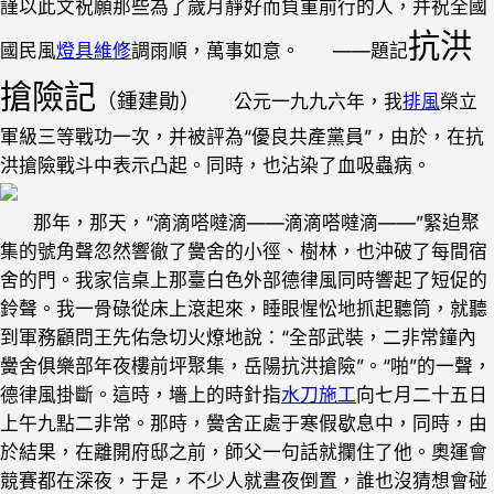
謹以此文祝願那些為了歲月靜好而負重前行的人，并祝全國
抗洪
國民風
燈具維修
調雨順，萬事如意。 ——題記
搶險記
（鍾建勛）
公元一九九六年，我
排風
榮立
軍級三等戰功一次，并被評為“優良共產黨員”，由於，在抗
洪搶險戰斗中表示凸起。同時，也沾染了血吸蟲病。
那年，那天，“滴滴嗒噠滴——滴滴嗒噠滴——”緊迫聚
集的號角聲忽然響徹了黌舍的小徑、樹林，也沖破了每間宿
舍的門。我家信桌上那臺白色外部德律風同時響起了短促的
鈴聲。我一骨碌從床上滾起來，睡眼惺忪地抓起聽筒，就聽
到軍務顧問王先佑急切火燎地說：“全部武裝，二非常鐘內
黌舍俱樂部年夜樓前坪聚集，岳陽抗洪搶險”。“啪”的一聲，
德律風掛斷。這時，墻上的時針指
水刀施工
向七月二十五日
上午九點二非常。那時，黌舍正處于寒假歇息中，同時，由
於結果，在離開府邸之前，師父一句話就攔住了他。奧運會
競賽都在深夜，于是，不少人就晝夜倒置，誰也沒猜想會碰