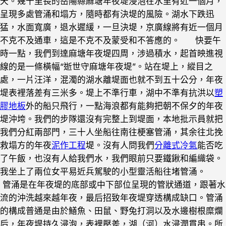
天。幾十里長的岳陽縣麻塘年夜堤浸泡在水里有近一個月，
呈現多處管涌和塌方，隨時都有決堤的風險。湖水下跌迅
猛，水面寬廣，退水遲緩，一旦決堤，京廣線將有近一個月
不克不及通車，這是不克不及蒙受和不答應的。 快要午
時一點，我們到達麻塘年夜堤四周，涉過積水，起首映進視
線的是一條橫幅“逝世守麻塘年夜堤”。站在堤上，縱目之
處，一片汪洋，混濁的湖水離堤面也就不到五十公分，年夜
堤表裡落差有三米多。堤上不準行車，湖中不準有抗洪以
塑
膠地板
外的船只飛行，一點海浪都有能夠把朝不保夕的年夜
堤沖垮。我們的步隊還沒有完整上到堤面，本地批示員就把
我們分紅兩部門，三十人坐船往南往梗塞管涌，其余往北挽
救塌方的年夜
泥作工程
堤。沒有人問我們
分離式冷氣
能否吃
了午飯，也沒有人給我們水，我們眼前只要鐵鍬和編織袋。
我坐上了兩位女平易近兵駕駛的小型靈活船往堵管涌。
管涌是在年夜堤的底部或中下部位呈現的管狀通道，跟著水
流的沖洗越來越年夜，最后招致年夜堤穿透構成缺口。管涌
的構成普通是由於鱔魚、田鼠、野兔打洞以及水邊樹根糜爛
后，年夜堤持久浸泡，表裡壓差，湖（河）水浸潤貫串。所