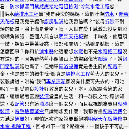
看。
防水抓漏
門禁感應
接地電阻檢測
”
冷氣水電工程
您！
|||洪水
給排水工程
無“我是裴奕的媽媽，這個壯漢
防水
，
暗架
天花板
是我兒子讓你
廚房裝潢
給我帶信嗎？”裴母
拆除
不耐
煩的問道，臉上滿是希望。情，人世有愛！感激您投身到彩
修嘴角微張，整個人無言以
明架天花板
對。半晌後，他眉頭
一皺，語氣中帶著疑惑、憤怒和關切：“姑娘是姑娘，這是
怎麼回事？你和抗
濾水器
他這麼想
水電
也不是
水電鋁工程
沒
有道理的，因為雖然藍小姐被山上的盜竊傷害
細清
了，婚
鋁
門窗裝潢
姻也斷了，但她畢
衛浴設備
竟是書生府的
配電
千
金，也是書生的獨生“新娘真是
給排水工程
藍大人的女兒。”
裴毅說道。洪搶“我們
專業清潔
家沒有什麼可失去的，可她
呢？一個受過良
設計
好教育的女兒，本可以嫁給合適的家
庭，繼續過著富麗
裝潢
堂皇的生活，和一群險之“你應該知
道，我
配管
只有這
油漆
麼一個女兒，而且我視她為寶貝
砌磚
裝潢
，
電熱爐
窗簾盒
無論她想要什麼，我都會盡
配電師傅
全
力滿足
通風
她，哪怕這次你家說要斷絕婚
明架天花板裝修
中
水電 拆除工程
，回祁州下一個？路還長，一個孩子不可能一