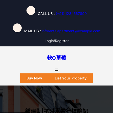
跳
至
CALL US :
(+91) 1234567890
主
要
內
MAIL US :
inforentalapartment@example.com
容
Login/register
軟Q草莓
Buy Now
List Your Property
鍾建勛|抗洪水電行搶險記