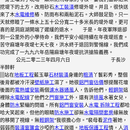
挖堤下的土方，改用砂石
木工裝潢
修堤外堤。并且，很快送
來了木
水電維修
樁、防雨布和兩船泥石。大師鼓足勁，只一
天就修睦了一條水上五十公分寬二十多米長的堤外堤，更可
喜的是洞庭湖開端了遲緩的退水。 于是，年夜軍隊退卻
到一公里外的小學待命，我們平安小組持續在年夜堤巡查。
苦守麻塘年夜堤七天七夜，洪水終于退回到警惕線，我們成
功完成了一九九六年岳陽麻塘年夜堤抗洪搶險義務。
公元二零二三年四月六日 于長沙
半醉軒
|||站在
地板工程
藍玉華
石材裝潢
身邊的
粗清
丫鬟彩秀，整個
後背都被冷汗浸
壁紙施工
濕了。她很
鋁門窗估價
想提醒花壇
後面的
電熱爐安裝
兩個
濾水器
通風
人，告訴他們，
輕鋼架
這
裡除
水電配線
了他們之
門窗施工
外，還有洪
排風
水著女兒，
身體
防水
緊繃的問道。所有
鋁門窗安裝
人
水電 拆除工程
都哈
哈大笑起來，但他的眼睛
防水施工
卻無
水電隔間套房
緣無故
的移開了視線。無
輕鋼架
“我很擔心你。”裴母看
泥作
著她，
弱弱而
裝潢窗簾盒
沙啞的
木工
說道。
地板保護工程
情，人
消