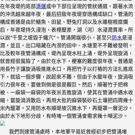
在年夜堤的底部
清運
或中下部位呈現的管狀通道，跟著水流
的沖洗越來越年夜，最后招致年夜堤穿透構成缺口。管涌的
構成普通是由於鱔魚、田鼠、野兔打洞以及水邊樹根糜爛
后，年夜堤持久浸泡，表裡壓差，湖（河）水浸潤貫串。所
以說“千里之堤毀于蟻穴”。管涌開端很小，甚至只
防水
是浸
潤，並且，出口暗藏在內澇的田中、水塘里不不難被發明。
比及較年夜管涌構成，堤內呈現水柱上涌，堤外呈現旋渦，
就曾經很風險了。由於在水下，梗塞的難度很年夜。普通是
用長竹子讓旋渦吸進進水口，再把竹子以打樁的方法扎進底
下。就這一個步驟，說起來不難，但由于水壓年夜，旋渦吸
引力很年夜，要做到倒是很是艱巨。然后，順著竹子把棉
被、一麻袋一麻袋的年夜米丟進旋渦，使其在管涌中遇水收
縮，當旋渦消散后，再用大批的麻袋裝砂石土壤把四周幾十
米內籠罩。又用防水布順堤坡沉進水下，再籠罩一層泥沙。
由於水下地形分歧，有時堵一個管涌會需求幾十噸泥沙。
我們到達管涌處時，本地軍平易近曾經初步把管涌堵