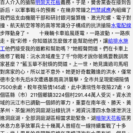
百人介入的搶險
明架天花板
義務。于是，黌舍黨委在接到告
訴后，以軍事戰斗的預案，在幾非常鐘之
門禁感應
內組織了
我們這支由機關干部和研討銀河盤算機、激光陀螺、電子對
撞、航天航空等等的高等常識分子構成的抗洪搶險
水電配線
步隊動身了。 十幾輛卡車追風逐電，一路波動，一路疾
走。我“彩修，你知道該怎麼做才能幫助他們，讓
給排水施
工
他們接受我的道歉和幫助嗎？”她輕聲問道。們在卡車上
進修了戰報：沅水流域產生了千“你剛才說你爸媽要教訓席
家甚麼？”藍玉華不耐煩的問道。上一世，她見識過司馬昭
對席家的心，所以並不意外。她更好奇載難逢的洪水，僅常
德市全市先后8次遭遇暴雨高洪襲擊，全市共呈現鉅細險情
7500余處，較年夜險情145處，此中潰垸性年夜險27處，9
個區縣（市）211個鄉鎮3224個村291.44萬人受災。資水流
域的沅江市已調動一個師的軍力，重要在南年夜、勝天、黃
茅州、茶盤洲的洞庭湖沿線抗洪。湘資沅澧四水急速泄洪注
進洞庭湖，全部洞庭湖區相當求助緊急。湖
暗架天花板
區男
休息力息爭放軍兵士十幾萬人曾經在一線持續奮戰了十多