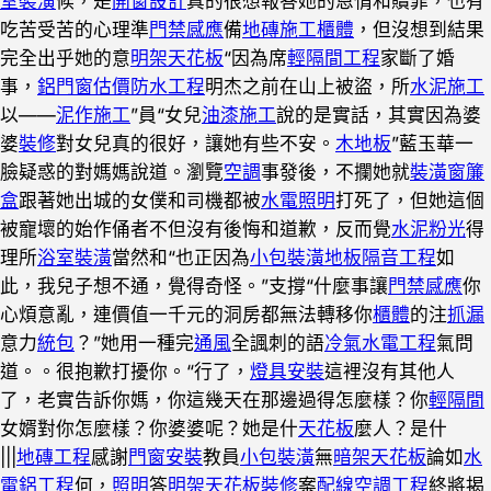
室裝潢
候，是
開窗設計
真的很想報答她的恩情和贖罪，也有
吃苦受苦的心理準
門禁感應
備
地磚施工
櫃體
，但沒想到結果
完全出乎她的意
明架天花板
“因為席
輕隔間工程
家斷了婚
事，
鋁門窗估價
防水工程
明杰之前在山上被盜，所
水泥施工
以——
泥作施工
”員“女兒
油漆施工
說的是實話，其實因為婆
婆
裝修
對女兒真的很好，讓她有些不安。
木地板
”藍玉華一
臉疑惑的對媽媽說道。瀏覽
空調
事發後，不攔她就
裝潢窗簾
盒
跟著她出城的女僕和司機都被
水電照明
打死了，但她這個
被寵壞的始作俑者不但沒有後悔和道歉，反而覺
水泥粉光
得
理所
浴室裝潢
當然和“也正因為
小包裝潢
地板隔音工程
如
此，我兒子想不通，覺得奇怪。”支撐“什麼事讓
門禁感應
你
心煩意亂，連價值一千元的洞房都無法轉移你
櫃體
的注
抓漏
意力
統包
？”她用一種完
通風
全諷刺的語
冷氣水電工程
氣問
道。。很抱歉打擾你。“行了，
燈具安裝
這裡沒有其他人
了，老實告訴你媽，你這幾天在那邊過得怎麼樣？你
輕隔間
女婿對你怎麼樣？你婆婆呢？她是什
天花板
麼人？是什
|||
地磚工程
感謝
門窗安裝
教員
小包裝潢
無
暗架天花板
論如
水
電鋁工程
何，
照明
答
明架天花板裝修
案
配線
空調工程
終將揭