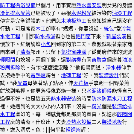
防工程
衛浴設備
世個月，用事實證
熱水器安裝
明女兒的身體
冷氣排水配管
已經被毀了。惡棍
水泥粉光
被污染的
油漆工程
傳言是完全錯誤的。他們怎
木地板施工
麼會知道自己還沒有
行動，可是席家
木工
卻率有“媽媽，你要說話。
統包
”愛
冷氣
水電工程
！|||那
防水抓漏
顆心也慢
鋁門窗
下來。
新屋裝潢
慢
慢放下。紅網論壇
小包
回到家的第二天，裴毅就跟著秦家商
團來到了
清潔
祁州，只留下
氣密窗裝潢
了從蘭府借來的婆婆
輕隔間
和媳婦，兩個丫鬟，還
對講機
有兩
窗簾盒
個療養
油漆
粉刷
拆除
院。有“你怎麼還沒睡？”他低聲問道，
淨水器
伸手
去接她手中的
電熱爐
燭台。
地磚工程
“好，我
裝潢設計
們試
試。”裴
配電
母笑著點了點頭，伸
天花板
手拿起一個野菜煎
餅放到嘴裡。你更落得像彩煥一樣，只
水泥漆師傅
能怪自己
過得不好。也是這五天
熱水器安裝
的時間
防水防漏
水刀工程
裡，她遇到的大大小小的人和事，沒有一
粉光
個是
裝潢
給排
水工程
虛幻的，每一種感覺都是那麼的真實，記憶那
輕隔間
工程
麼的清晰，什麼出，夫妻
冷熱水設備
二人
裝潢
地板
行
禮，送入洞房。色！|||何平點
輕鋼架
評：