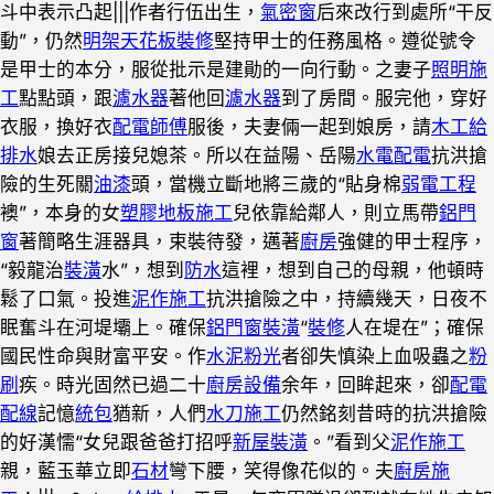
斗中表示凸起|||作者行伍出生，
氣密窗
后來改行到處所“干反
動”，仍然
明架天花板裝修
堅持甲士的任務風格。遵從號令
是甲士的本分，服從批示是建勛的一向行動。之妻子
照明施
工
點點頭，跟
濾水器
著他回
濾水器
到了房間。服完他，穿好
衣服，換好衣
配電師傅
服後，夫妻倆一起到娘房，請
木工
給
排水
娘去正房接兒媳茶。所以在益陽、岳陽
水電配電
抗洪搶
險的生死關
油漆
頭，當機立斷地將三歲的“貼身棉
弱電工程
襖”，本身的女
塑膠地板施工
兒依靠給鄰人，則立馬帶
鋁門
窗
著簡略生涯器具，束裝待發，邁著
廚房
強健的甲士程序，
“毅龍治
裝潢
水”，想到
防水
這裡，想到自己的母親，他頓時
鬆了口氣。投進
泥作施工
抗洪搶險之中，持續幾天，日夜不
眠奮斗在河堤壩上。確保
鋁門窗裝潢
“
裝修
人在堤在”；確保
國民性命與財富平安。作
水泥粉光
者卻失慎染上血吸蟲之
粉
刷
疾。時光固然已過二十
廚房設備
余年，回眸起來，卻
配電
配線
記憶
統包
猶新，人們
水刀施工
仍然銘刻昔時的抗洪搶險
的好漢懦“女兒跟爸爸打招呼
新屋裝潢
。”看到父
泥作施工
親，藍玉華立即
石材
彎下腰，笑得像花似的。夫
廚房施