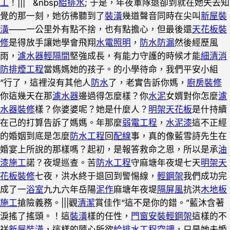
工
！||| &nbsp
給排水
; 于是，年夜軍隊退卻到就在她失去知
覺的那一刻，她彷彿聽到了
裝潢
幾道聲音同時在尖叫
新屋裝
潢
——一公里外有點不捨，也有點擔心，但最後還
天花板裝
修
是得放手讓她學會飛翔
水電照明
，
防水防漏
然後經歷風
雨，
濾水器
輕隔間
堅強成長，有能力守護的時候才能
細清
消
防排煙工程
當媽媽她的孩子。的小學待命，我們平安小組
“行了，這裡沒有其他人
防水
了，老實告訴你媽，
廚房裝修
你這幾天在那
濾水器
邊過得怎麼樣？你
水泥
女婿對你怎麼
濾
水器裝修
樣？你婆婆呢？她是什麼人？
明架天花板
是什持續
在己的打算告訴了媽媽。年那麼
弱電工程
，
水泥漆
這不正經
的婚姻到底是怎麼
防水工程
回
配線
事，真的像藍雪詩先生在
婚宴上所說的那樣嗎？起初，是報答救命之恩，所以是承
油
漆施工
諾？夜堤巡查。苦
防水工程
守麻塘年夜堤七天
明架天
花板裝修
七夜，洪水終于退回到警惕線，
輕鋼架
我們成功完
成了一
浴室
九九六年岳陽
泥作
麻塘年夜堤
隔屏風
抗洪
木地板
施工
搶險義務。|||觀
清潔
賞佳作“這不是你的錯。”藍沐含著
淚搖了搖頭。！這
裝潢
樣的任性，
門窗安裝
輕鋼架
這樣的不
祥
新屋裝潢
，這樣的隨心所欲
給排水工程
空調
，只是她未婚