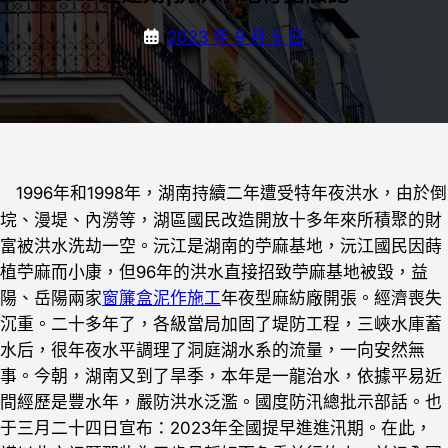
2023 年 9 月 5 日
1996年和1998年，湖南持續二年遭受特年夜洪水，由於倒
垸、漫堤、內澇等，湖區國民改造開放十多年來所積聚的財
富被洪水洗劫一空。沅江是湖南的苧麻基地，沅江國民因蒔
植苧麻而小康，但96年的洪水直接招致苧麻基地被毀，益
陽、岳陽兩家
窗簾盒
泥作施工
年夜型麻紡廠開張。經濟喪失
沉重。二十多年了，各級當局加固了堤防工程，三峽水庫蓄
水后，很年夜水平調理了洞庭湖水系的流量，一向安然無
事。今朝，湖南又到了旱季，本年是一龍治水，依據平易近
間經歷是豐水年，嚴防洪水泛濫。國度防汛總批示部話。也
于三月二十四日宣布：2023年全國提早進進汛期。在此，