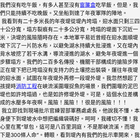
我們沒有吃午飯，有多人甚至沒有
窗簾盒
吃早飯，但是，我
們只能持續不吃晚飯。又坐船到達了年夜軍隊的陣地。
我看到有二十多米長的年夜堤從堤內垮塌，迎水面只剩三四
十公分寬，塌方裂痕有二十多公分寬，垮塌的堤面下沉近一
米，決堤的風險隨時存在。本地軍平易近曾經在迎水面順堤
坡下沉了一片防水布，以避免湖水持續大批浸進，又在堤內
背水坡挖了若干水溝，導流浸進的湖水，避免年夜堤進一個
步驟塌方。我們的二百多名傳授、機關干部構成的搶險步隊
正在堤下把已垮塌沒有支持力的土壤挖出裝袋，運往年夜堤
的迎水面，試圖在年夜堤外再修一段堤外堤。我忽然想起了
孩提時
消防工程
在峽流溪圍堰捉魚的場景，我們圍堰的泥巴
堤也如許垮塌過，也是如許修堤外堤。可是，這個水位差構
成的水壓多年夜啊。風險！風險！！很是的風險！！！
我立即找到現場批示官練習部軍務處處長，他說我不懂，本
身便下到堤坡水中想把編織袋碼好。呵呵，我確切不懂！我
心里在罵“草包，這可是八百里洞庭，不是那峽流溪，而堤
下是300條人命”。轉眼，看到堤內有我們的批示車開來，我