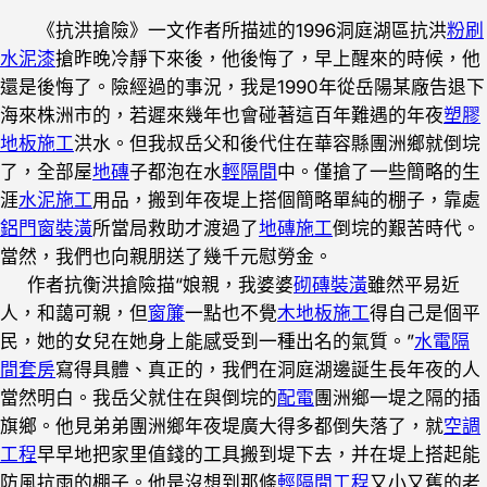
《抗洪搶險》一文作者所描述的1996洞庭湖區抗洪
粉刷
水泥漆
搶昨晚冷靜下來後，他後悔了，早上醒來的時候，他
還是後悔了。險經過的事況，我是1990年從岳陽某廠告退下
海來株洲市的，若遲來幾年也會碰著這百年難遇的年夜
塑膠
地板施工
洪水。但我叔岳父和後代住在華容縣團洲鄉就倒垸
了，全部屋
地磚
子都泡在水
輕隔間
中。僅搶了一些簡略的生
涯
水泥施工
用品，搬到年夜堤上搭個簡略單純的棚子，靠處
鋁門窗裝潢
所當局救助才渡過了
地磚施工
倒垸的艱苦時代。
當然，我們也向親朋送了幾千元慰勞金。
作者抗衡洪搶險描“娘親，我婆婆
砌磚裝潢
雖然平易近
人，和藹可親，但
窗簾
一點也不覺
木地板施工
得自己是個平
民，她的女兒在她身上能感受到一種出名的氣質。”
水電隔
間套房
寫得具體、真正的，我們在洞庭湖邊誕生長年夜的人
當然明白。我岳父就住在與倒垸的
配電
團洲鄉一堤之隔的插
旗鄉。他見弟弟團洲鄉年夜堤廣大得多都倒失落了，就
空調
工程
早早地把家里值錢的工具搬到堤下去，并在堤上搭起能
防風抗雨的棚子。他是沒想到那條
輕隔間工程
又小又舊的老