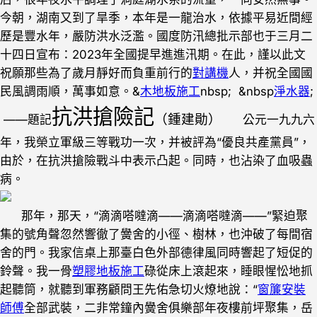
今朝，湖南又到了旱季，本年是一龍治水，依據平易近間經
歷是豐水年，嚴防洪水泛濫。國度防汛總批示部也于三月二
十四日宣布：2023年全國提早進進汛期。在此，謹以此文
祝願那些為了歲月靜好而負重前行的
對講機
人，并祝全國國
民風調雨順，萬事如意。&
木地板施工
nbsp; &nbsp
淨水器
;
抗洪搶險記
（鍾建勛）
——題記
公元一九九六
年，我榮立軍級三等戰功一次，并被評為“優良共產黨員”，
由於，在抗洪搶險戰斗中表示凸起。同時，也沾染了血吸蟲
病。
那年，那天，“滴滴嗒噠滴——滴滴嗒噠滴——”緊迫聚
集的號角聲忽然響徹了黌舍的小徑、樹林，也沖破了每間宿
舍的門。我家信桌上那臺白色外部德律風同時響起了短促的
鈴聲。我一骨
塑膠地板施工
碌從床上滾起來，睡眼惺忪地抓
起聽筒，就聽到軍務顧問王先佑急切火燎地說：“
窗簾安裝
師傅
全部武裝，二非常鐘內黌舍俱樂部年夜樓前坪聚集，岳