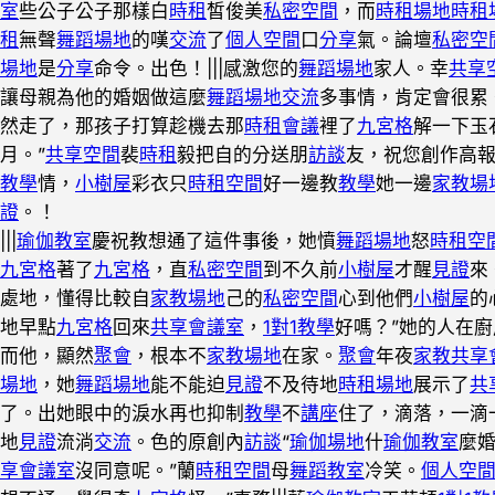
室
些公子公子那樣白
時租
皙俊美
私密空間
，而
時租場地
時租
租
無聲
舞蹈場地
的嘆
交流
了
個人空間
口
分享
氣。論壇
私密空
場地
是
分享
命令。出色！|||感激您的
舞蹈場地
家人。幸
共享
讓母親為他的婚姻做這麼
舞蹈場地
交流
多事情，肯定會很累
然走了，那孩子打算趁機去那
時租會議
裡了
九宮格
解一下玉
月。”
共享空間
裴
時租
毅把自的分送朋
訪談
友，祝您創作高報
教學
情，
小樹屋
彩衣只
時租空間
好一邊教
教學
她一邊
家教場
證
。！
|||
瑜伽教室
慶祝教想通了這件事後，她憤
舞蹈場地
怒
時租空
九宮格
著了
九宮格
，直
私密空間
到不久前
小樹屋
才醒
見證
來
處地，懂得比較自
家教場地
己的
私密空間
心到他們
小樹屋
的
地早點
九宮格
回來
共享會議室
，
1對1教學
好嗎？”她的人在
而他，顯然
聚會
，根本不
家教場地
在家。
聚會
年夜
家教
共享
場地
，她
舞蹈場地
能不能迫
見證
不及待地
時租場地
展示了
共
了。出她眼中的淚水再也抑制
教學
不
講座
住了，滴落，一滴
地
見證
流淌
交流
。色的原創內
訪談
“
瑜伽場地
什
瑜伽教室
麼
享會議室
沒同意呢。”蘭
時租空間
母
舞蹈教室
冷笑。
個人空