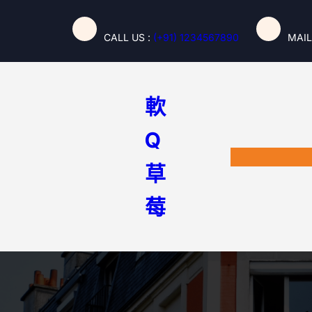
跳
至
CALL US :
(+91) 1234567890
MAIL
主
要
內
容
軟
Q
草
莓