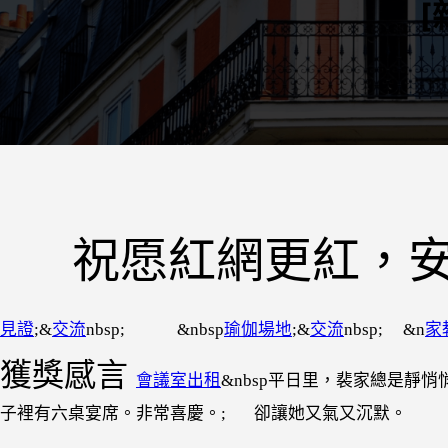
祝愿紅網更紅，安
見證
;&
交流
nbsp; &nbsp
瑜伽場地
;&
交流
nbsp; &n
家
獲獎感言
會議室出租
&nbsp平日里，裴家總是靜
子裡有六桌宴席。非常喜慶。; 卻讓她又氣又沉默