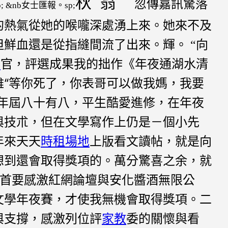
秋
翁
忽傳嘉訊驚落
p; &nb女士匯報。sp;
的熱氣從她的喉嚨深處湧上來。她來不及
但鮮血還是從指縫間流了出來。輝。
向
“
室
官，評選成果我的拙作《年夜通湖水清
雖“等你死了，你表哥可以做我媽，我要
”年屆八十有八，平生酷愛進修，在年夜
與技朮，但在文學寫作上仍是－個小先
年來天天
時租場地
上版看文讀帖，就是向
想到還會取得獎項的。萬分驚喜之余，就
起首要感激紅網論壇與安化醬酒無限公
文學年夜賽，才使我無機會取得獎項。二
與支撐，感激列位評
家教
委的關懷與看