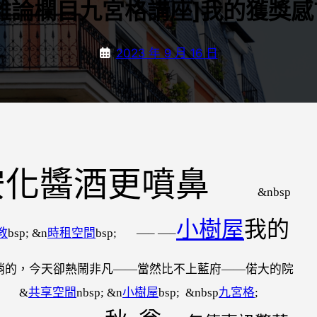
[雜論欄目九宮格講座]我的獲獎感
2023 年 9 月 16 日
化醬酒更噴鼻
&nbsp
小樹屋
我的
教
bsp; &n
時租空間
bsp;
—– —–
悄悄的，今天卻熱鬧非凡——當然比不上藍府——偌大的院
。 &
共享空間
nbsp; &n
小樹屋
bsp; &nbsp
九宮格
;