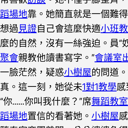
蹈場地
靠。她簡直就是一個難得
想過
見證
自己會這麼快適
小班教
麼的自然，沒有一絲強迫。員“
聚會
親教他讀書寫字。”
會議室
一臉茫然，疑惑
小樹屋
的問道。
真。這一刻，她從未
1對1教學
感
“你……你叫我什麼？”席
舞蹈教室
蹈場地
置信的看著她。
小樹屋
感