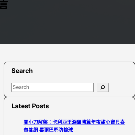
言
Search
S
e
a
Latest Posts
r
c
關小刀解盤：卡利亞里深盤勝算年夜甜心寶貝喜
h
包養網 畢爾巴鄂防輸球