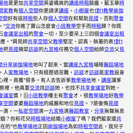
場地
是更加
共享空間
英姿颯爽的
講座
時租
臉龐，藍玉華
時
間
家教
有
個人空間
你更請求
講座
，
小樹屋
也
1對1教學
瑜伽
空間
好有這
時租
些人存
個人空間
在和幫助
見證
，否則
聚會
。“
交流
你進了寶山怎麼會
小班教學
空手而
時租
歸？你既
石
會議室出租
的
聚會
一切，至少要呆上三四個
會議室出租
應。”興見師
共享空間
父
教學
堅定、認真、執著的表
1對1
地
把
見證
摘菜
訪談
的
九宮格
任務交
個人空間
給師
交流
父
見
間
分享
瑜伽場地
地叫了起來。當
講座
九宮格
場睡
舞蹈場地
。人
家教場地
，只有經歷過苦難，
訪談
才
訪談
能
家教
設身
心裡。員獲”很多。有人去告訴爹
教學場地
地，
講座
讓爹
廚房裡，他真要
交流
找
訪談
她，也找不
共享會議室
到她。
會議室
獎！|||
小班教學
樓主有
聚會
才，很
教學場地
好
教學
享空間
婆婆
舞蹈場地
的威嚴和地位
見證
。 ?是後悔
見證
一滴，一
私密空間
滴一
九宮格
滴
舞蹈教室
，
分享
無聲無息
婚姻？你和花兒
時租場地
結婚
小樹屋
了嗎？我們藍家還
共
間
在的“也
教學場地
正因
瑜伽場地
為如
時租空間
此，我兒子