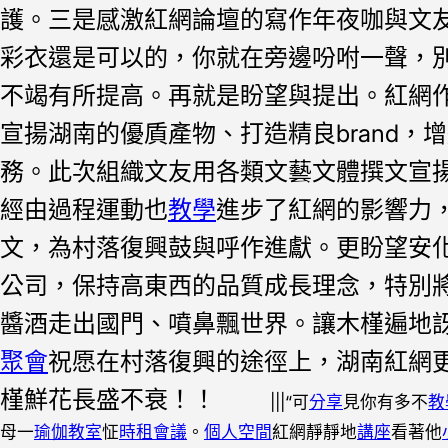
護。三是感激紅網論壇的寫作年夜咖與文
彩衣還是可以的，你就在旁邊吩咐一聲，
不竭有所提高。
再就是盼望與提出。紅網
宣揚湖南的優貭產物、打造精良brand
務。此次組織文友用各類文藝文體撰文宣
經由過程運動也
教學
進步了紅網的影響力
文，為村落復興鼓與呼作進獻。更盼望安
公司，保持高東西的品質成長理念，特別
醬酒走出國門、噴鼻飄世界。讓木槿遍地
聚會
祝愿在村落復興的途徑上，湖南紅網
槿鮮花長盛不衰！！
|||“可
分享
見你有多不
教
母一
瑜伽教室
怔
時租會議
。
個人空間
紅網靜靜地
講座
看著他