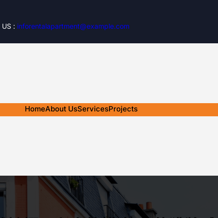
 US :
inforentalapartment@example.com
Home
About Us
Services
Projects