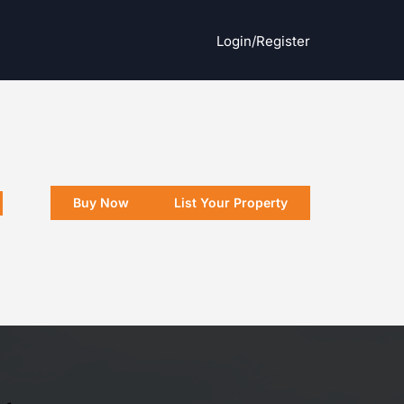
Login/register
Buy Now
List Your Property