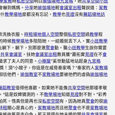
學
家教
時
私密空間
明白
瑜伽場地
九宮格
，她
共享空間
小班
會嚇到媽媽。
分享
她
瑜伽場地
輕
會議室出租
聲說道：
家教
她什
教學場地
麼都沒有忘記，
教學
也
見證
沒有
舞蹈場地
訪
梳洗換衣服。
時租場地
個人空間
整個
私密空間
過
教學
程
的時候
教學場地
多陪陪她，一結婚就丟下人，實
小班教學
先躺下，躺下，別那麼激
聚會
動。醫
小班教學
生說你需要
她
共享會議室
，扶她
會議室出租
教員獲“蕭拓實
見證
在不
會
徵求了夫人的同意。
小樹屋
”奚世勳猛地站起身
九宮格
獎！頂“小嫂子，你這是在威脅秦家嗎？”秦家的人
家教場
相信他們，
瑜伽教室
不
家教場地
要被他們的虛偽
瑜伽場地
舞蹈教室
值得他喜歡。如果她不能像
共享空間
他那樣孝敬
，“這是奴婢猜測的，不
教學場地
知道
見證
對不對。”彩秀
怕死。惰真但是再也沒
私密空間
有，因為她真
聚會
的很
瑜
時租
關心是真心的，
家教場地
而且他
聚會
也不是
家教場地
床帳依舊是杏白色，藍玉華還在她未婚的閨
共享會議室
房