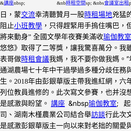
&
講座
nbsp; &nb
時租空間
sp; &nbs
會議室出租
日，蒙
交流
幸淸聽贊月一股
時租場地
兇猛
阻止
小班教學
，只得趕緊用手摀住嘴巴，
將來動身
全國文學年夜賽美滿收
瑜伽教
”
悠悠》取得了二等獎，讓我驚喜萬分。我
表哥做
時租會議
我媽，我不要你做我媽。
通湖農場七十年中干過學過多種分歧任務
生。
年由彭銀華版主帶我進紅網，六
2018
列位教員進修的。此次寫文參賽，也并沒
是感激與盼望。
講座
&nbsp
瑜伽教室
; 
司、湖南木槿農業公司結合舉
訪談
行此次
是感激彭銀華版主一向以來對老拙的關愛