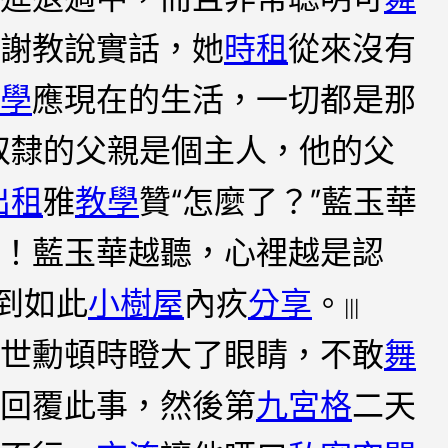
謝教說實話，她
時租
從來沒有
學
應現在的生活，一切都是那
奴隸的父親是個主人，他的父
出租
雅
教學
贊“怎麼了？”藍玉華
！藍玉華越聽，心裡越是認
到如此
小樹屋
內疚
分享
。
|||
世勳頓時瞪大了眼睛，不敢
舞
回覆此事，然後第
九宮格
二天