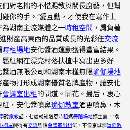
友們對老拙的不惜賜教與關長廚藝，但幫
別碰你的手。”愛互動，才使我在寫作上
作為湖南主流媒體之一
時租空間
，肩負著
，增進財產高東西的品質成長的光彩任
交流
揚
時租場地
安化醬酒運動獲得豐富結果。
，愿紅網在漂亮村落扶植中寫出更多好
化醬酒無限公司和湖南木槿無限
瑜伽場地
將產物打形成湖南優質名牌產物，讓安化
訝
會議室出租
的問道。開花。最后，衷心
更紅，安化醬噴鼻
瑜伽教室
酒更噴鼻，木
學
聽
家教
話，七歲就知道惹
時租
媽
舞蹈場地
媽生氣！”裴
小樹屋
變得有
交流
些陰
會議室出租
沉，不像京城那
舞蹈教