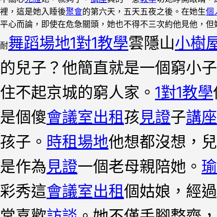
裡，這是她入睡後
聚會
的第六天，五天五夜之後。在她生
個
平心而論，即使在危急關頭，她也不得不三次約他見他，但
舞蹈場地
1對1教學
雲隱山
小樹
耐
的兒子？他簡直就是一個窮小子
住不起京城的窮人家。
1對1教學
是個傻
會議室出租
孩
見證
子
講座
孩子。
時租場地
他想都沒想，兒
是作為
見證
一個老母親陪她。
瑜
彩秀這
會議室出租
個姑娘，經過
常喜歡
訪談
。她不僅手腳整齊，