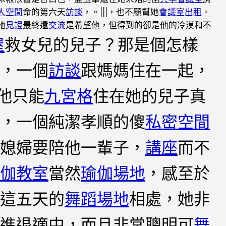
人空間
命的第六天
訪談
，。|||，也不願幫她
會議室出租
。
她
見證
最終還
交流
是希望他，但得到的卻是他的冷漠和不
屋
救女兒的兒子？那是個怎樣
，一個
訪談
跟媽媽住在一起，
他只能
九宮格
住在她的兒子真
，一個純潔孝順的傻
私密空間
媳婦要陪他一輩子，
講座
而不
伽教室
當然
瑜伽場地
，感至於
這五天的
舞蹈場地
相處，她非
進退適中，而且非常聰明可
舞