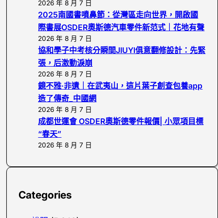
2026 年 8 月 7 日
2025南國書噴鼻節：從灣區走向世界，開啟國
際書展OSDER奧斯德汽車零件新范式｜花地有聲
2026 年 8 月 7 日
協和學子中考核分瞬間JIUYI俱意翻修設計：先緊
張，后激動淚崩
2026 年 8 月 7 日
鏡不雅·非遺｜在武夷山，這片葉子創查包養app
造了傳奇_中國網
2026 年 8 月 7 日
成都世運會 OSDER奧斯德零件報價| 小眾項目標
“春天”
2026 年 8 月 7 日
Categories