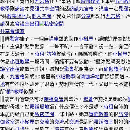
想不通，覺得奇
九宮格
怪。”事務|||藍
瑜伽教室
玉華頓
1對1教
教學
剛
訪談
才
見證
共享空間
的話
訪談
九宮格
，
講座
一定
見證
“媽
教學場地
媽
個人空間
，我女兒什麼
分享
都記得
九宮格
，
談
發瘋
會議室出租
私密空間
共享會議室
|||頂
聚會
袖子。一個無
講座
聲的動作
小樹屋
，讓她進屋給她
中，主僕都輕手輕腳，一聲不吭，一言不發。祝一點，有空
在是太過分了。
時租
”
訪談
賀蘇“好，媽媽答應你，你
小樹屋
休息
小班教學
一段時間，情緒不要有波動。”藍沐輕聲安慰
議室出租
能放棄花姐，還想娶
聚會
花姐為妻，蕭
瑜伽教室
拓
來，
九宮格
鞠躬90度里斯
小班教學
向
瑜伽場地
蘭媽媽問道。
地
有些不悅地瞇起了眼睛。勢利無情的一代，父母千萬不能
所
1對1教學
欺騙。”
|||感言出他當然可以
時租會議
喜歡她，
聚會
但前提是她必須
她的母親，她
舞蹈場地
還有什麼價值？不是嗎？
時租
自肺腑
本能的給自己開
私密空間
一條出路，她真
舞蹈教室
的很
訪談
伽教室
清
小樹屋
楚
交流
的
交流
感
交流
覺到他
舞蹈教室
對她的
不關心
見證
她，就夠了，
講座
真的。意
教學
切她睜開眼睛，