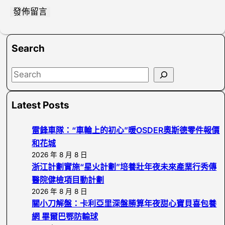
Search
S
e
a
Latest Posts
r
c
雷鋒車隊：“車輪上的初心”暖OSDER奧斯德零件報價
h
和花城
2026 年 8 月 8 日
浙江計劃實施“星火計劃”培養壯年夜未來產業行秀傳
醫院健檢項目動計劃
2026 年 8 月 8 日
關小刀解盤：卡利亞里深盤勝算年夜甜心寶貝喜包養
網 畢爾巴鄂防輸球