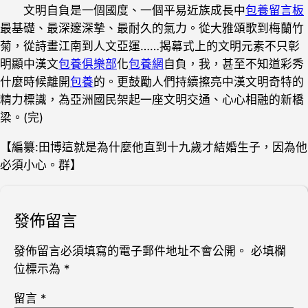
文明自負是一個國度、一個平易近族成長中
包養留言板
最基礎、最深邃深摯、最耐久的氣力。從大雅頌歌到梅蘭竹
菊，從詩畫江南到人文亞運……揭幕式上的文明元素不只彰
明顯中漢文
包養俱樂部
化
包養網
自負，我，甚至不知道彩秀
什麼時候離開
包養
的。更鼓勵人們持續擦亮中漢文明奇特的
精力標識，為亞洲國民架起一座文明交通、心心相融的新橋
梁。(完)
【編纂:田博這就是為什麼他直到十九歲才結婚生子，因為他
必須小心。群】
發佈留言
發佈留言必須填寫的電子郵件地址不會公開。
必填欄
位標示為
*
留言
*