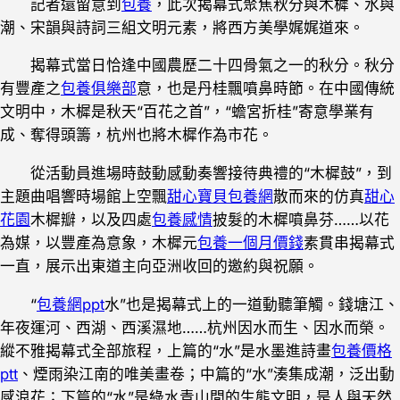
記者還留意到
包養
，此次揭幕式聚焦秋分與木樨、水與
潮、宋韻與詩詞三組文明元素，將西方美學娓娓道來。
揭幕式當日恰逢中國農歷二十四骨氣之一的秋分。秋分
有豐產之
包養俱樂部
意，也是丹桂飄噴鼻時節。在中國傳統
文明中，木樨是秋天“百花之首”，“蟾宮折桂”寄意學業有
成、奪得頭籌，杭州也將木樨作為市花。
從活動員進場時鼓動感動奏響接待典禮的“木樨鼓”，到
主題曲唱響時場館上空飄
甜心寶貝包養網
散而來的仿真
甜心
花園
木樨瓣，以及四處
包養感情
披髮的木樨噴鼻芬……以花
為媒，以豐產為意象，木樨元
包養一個月價錢
素貫串揭幕式
一直，展示出東道主向亞洲收回的邀約與祝願。
“
包養網ppt
水”也是揭幕式上的一道動聽筆觸。錢塘江、
年夜運河、西湖、西溪濕地……杭州因水而生、因水而榮。
縱不雅揭幕式全部旅程，上篇的“水”是水墨進詩畫
包養價格
ptt
、煙雨染江南的唯美畫卷；中篇的“水”湊集成潮，泛出動
感浪花；下篇的“水”是綠水青山間的生態文明，是人與天然