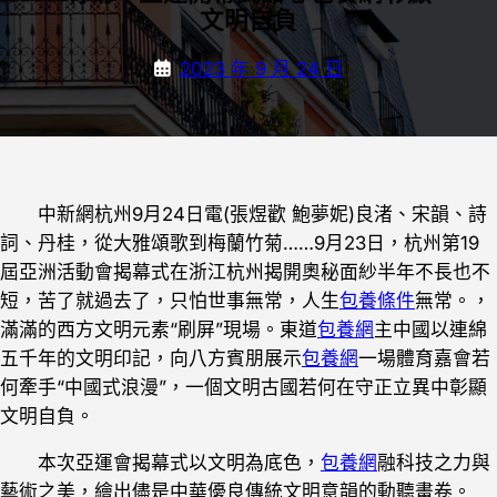
文明自負
2023 年 9 月 24 日
中新網杭州9月24日電(張煜歡 鮑夢妮)良渚、宋韻、詩
詞、丹桂，從大雅頌歌到梅蘭竹菊……9月23日，杭州第19
屆亞洲活動會揭幕式在浙江杭州揭開奧秘面紗半年不長也不
短，苦了就過去了，只怕世事無常，人生
包養條件
無常。，
滿滿的西方文明元素“刷屏”現場。東道
包養網
主中國以連綿
五千年的文明印記，向八方賓朋展示
包養網
一場體育嘉會若
何牽手“中國式浪漫”，一個文明古國若何在守正立異中彰顯
文明自負。
本次亞運會揭幕式以文明為底色，
包養網
融科技之力與
藝術之美，繪出儘是中華優良傳統文明意韻的動聽畫卷。