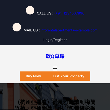
跳
至
CALL US :
(+91) 1234567890
主
要
內
MAIL US :
inforentalapartment@example.com
容
Login/register
軟Q草莓
Buy Now
List Your Property
（杭州亞運會）從風雅頌歌到梅蘭
竹菊，亞運開幕式甜心包養網彰顯