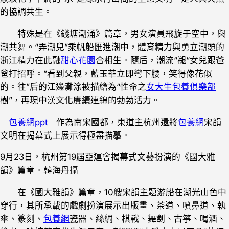
的協調共生。
特殊是在《錢塘潮涌》篇章，男女演員飛旋于空中，與
潮共舞。“弄潮兒”乘帆船匯進潮中，體育精力與勇立潮頭的
浙江精力在此融
甜心花園
合相生。隨后，潮流“褪“女兒跟爸
爸打招呼。”看到父親，藍玉華立即彎下腰，笑得像花似
的。往”后的江邊灘涂被描繪為“性命之
女大生包養俱樂部
樹”，再現中漢文化賡續連綿的勃勃活力。
包養網ppt
作為南宋國都，東道主杭州還將
包養網
宋韻
文明在揭幕式上展示得極盡描摹。
9月23日，杭州第19屆亞運會揭幕式文藝扮演的《國大雅
韻》篇章。韓海丹攝
在《國大雅韻》篇章，10艘宋韻主題游船在湖光山色中
穿行，其所承載的戲劇扮演展示出版畫、茶道、噴鼻道、執
傘、篆刻、
包養網
瓷器、絲綢、棋戰、舞劍、古箏、喝酒、