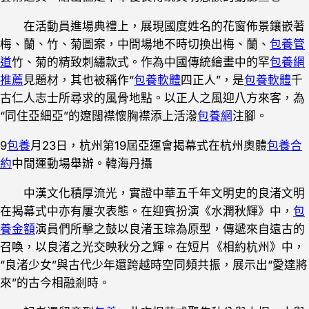
在活動員進場典禮上，展現國度姓名的花窗佈景鑲嵌著
梅、蘭、竹、菊圖案，中間場地不時切換出梅、蘭、
包養管
道
竹、菊的精致刺繡款式。作為中國傳統繪畫中的罕
包養網
推薦
見題材，其也被稱作“
包養軟體
四正人”，是
包養軟體
千
古仁人志士所尋求的風骨地點。以正人之風迎八方來客，為
“同住亞細亞”的遼闊襟懷胸襟添上活潑
包養網
注腳。
9
包養
月23日，杭州第19屆亞運會揭幕式在杭州奧體
包養合
約
中間運動場舉辦。韓海丹攝
中漢文化積厚流光，實證中華五千年文明史的良渚文明
在揭幕式中亦有屢次表態。在迎賓扮演《水潤秋輝》中，
包
養金額
演員們所擊之鼓以良渚玉琮為原型，傳遞來自遠古的
召喚，以良渚之光交映秋分之輝。在短片《相約杭州》中，
“良渚少女”與古代少年還跨越時空同頻共振，展示出“愛達將
來”的古今相融剎時。