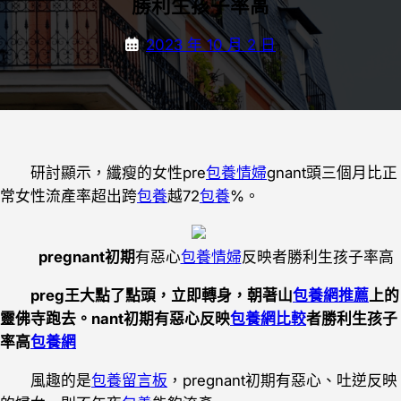
勝利生孩子率高
2023 年 10 月 2 日
研討顯示，纖瘦的女性pre
包養情婦
gnant頭三個月比正
常女性流產率超出跨
包養
越72
包養
%。
pregnant初期
有惡心
包養情婦
反映者勝利生孩子率高
preg王大點了點頭，立即轉身，朝著山
包養網推薦
上的
靈佛寺跑去。nant初期有惡心反映
包養網比較
者勝利生孩子
率高
包養網
風趣的是
包養留言板
，pregnant初期有惡心、吐逆反映