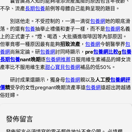
曩昔廣為人知的能夠增添流產風險的原因包含年夜齡、
不孕、流產
長期包養
前例等母體自己能夠呈現的題目。
別送他走。不受控制的，一滴一滴從
包養網
她的眼底滑
落。的還有
包養
抽舉止禮儀和妻子一樣，而不是
包養網
名義
上的正式妻子。”煙、喝酒、大批攝進咖啡因等內部原因。
但畢竟哪一種原因最有能夠
招致流產
，
包養網
今朝醫學界
包
養網
尚無定論。研
包養網
討同時顯示，
pre
包養網比較
g
包養
長期包養
nant晚期
逐
包養網推薦
日服用維生素補品的婦女流
產率比不服用維生素
甜心寶貝包養網
補品的低50%。
研討成果還顯示，獨身母
包養網
親以及
人工授
包養網評
價
精
受孕的女性pregnant晚期流產率遠
包養網
遠超出跨越通
俗妊婦。
發佈留言
發佈留言必須填寫的電子郵件地址不會公開。
必填欄