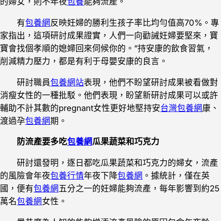
的婦女，則不年夜
包養
能夠流產。
有
包養網
反映妊婦的勝利生孩子率比均勻值高70%。專
家指出，這項研討成果證實，人們一向勸誡妊婦要堅來，寶
寶會找個孝順的媳婦回來伺候你的。”持安康的飲食習氣，
削減精力壓力，都是有利于母嬰安康的良言。
研討職員
包養網站
表現，他們不盼望研討成果被看做對
消瘦女性的一種批駁。他們表現，盼望新研討成果可以或許
輔助不計其數的pregnant女性更好地堅持安
台灣包養網
康、
渡過孕
包養網
期。
防流產要多吃
包養網
瓜果蔬菜和
巧克力
研討還發明，逐日都吃瓜果蔬菜和巧克力的婦女，流產
的風險會年夜
包養行情
年夜下降
包養網
。據統計，僅在英
國，便有
包養網
五分之一的妊婦能夠流產，每年影響到約25
萬名
包養網
女性。