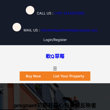
跳
至
CALL US :
(+91) 1234567890
主
要
內
MAIL US :
inforentalapartment@example.com
容
Login/register
軟Q草莓
Buy Now
List Your Property
pregnant初期有惡心包養網反映者