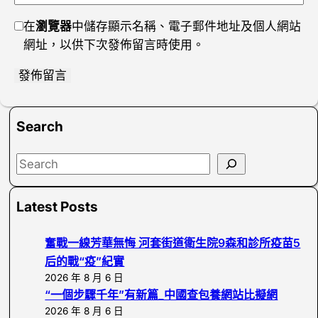
在
瀏覽器
中儲存顯示名稱、電子郵件地址及個人網站
網址，以供下次發佈留言時使用。
Search
S
e
a
Latest Posts
r
c
奮戰一線芳華無悔 河套街道衛生院9森和診所疫苗5
h
后的戰“疫”紀實
2026 年 8 月 6 日
“一個步驟千年”有新篇_中國查包養網站比擬網
2026 年 8 月 6 日