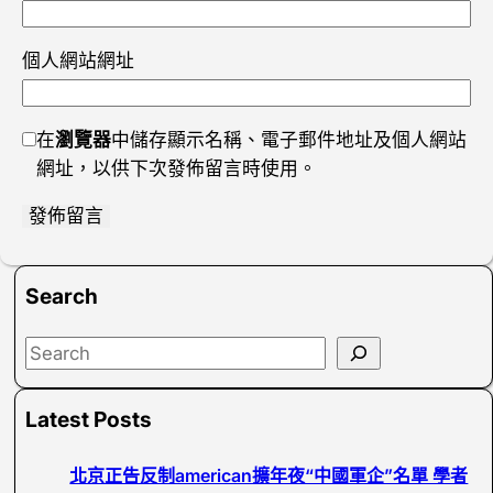
個人網站網址
在
瀏覽器
中儲存顯示名稱、電子郵件地址及個人網站
網址，以供下次發佈留言時使用。
Search
S
e
a
Latest Posts
r
c
北京正告反制american擴年夜“中國軍企”名單 學者