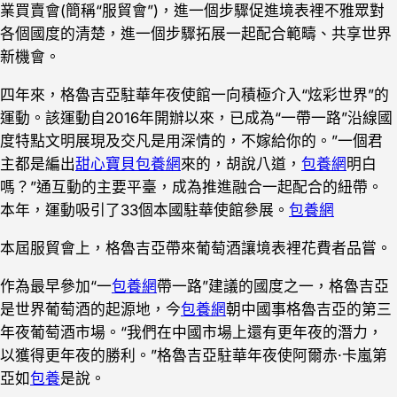
業買賣會(簡稱“服貿會”)，進一個步驟促進境表裡不雅眾對
各個國度的清楚，進一個步驟拓展一起配合範疇、共享世界
新機會。
四年來，格魯吉亞駐華年夜使館一向積極介入“炫彩世界”的
運動。該運動自2016年開辦以來，已成為“一帶一路”沿線國
度特點文明展現及交凡是用深情的，不嫁給你的。”一個君
主都是編出
甜心寶貝包養網
來的，胡說八道，
包養網
明白
嗎？”通互動的主要平臺，成為推進融合一起配合的紐帶。
本年，運動吸引了33個本國駐華使館參展。
包養網
本屆服貿會上，格魯吉亞帶來葡萄酒讓境表裡花費者品嘗。
作為最早參加“一
包養網
帶一路”建議的國度之一，格魯吉亞
是世界葡萄酒的起源地，今
包養網
朝中國事格魯吉亞的第三
年夜葡萄酒市場。“我們在中國市場上還有更年夜的潛力，
以獲得更年夜的勝利。”格魯吉亞駐華年夜使阿爾赤·卡嵐第
亞如
包養
是說。