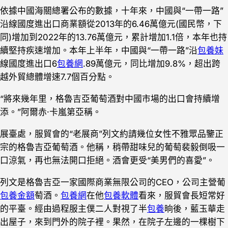
依據中國海關總署公布的數據，十年來，中國與“一帶一路”
沿線國度進出口商業額從2013年的6.46萬億元(國民幣，下
同)增加到2022年的13.76萬億元，累計增加1.1倍，本年也持
續堅持疾速增加。本年上半年，中國與“一帶一路”沿
包養妹
線國度進出口6
包養網
.89萬億元，同比增加9.8%，超出跨
越外貿總體增速7.7個百分點。
“將來幾年里，格魯吉亞葡萄酒對中國市場的出口會持續增
添。”阿爾赤·卡嵐第亞稱。
展臺處，服貿會的“老展商”列文約請幾位女性不雅眾品鑒正
宗的格魯吉亞葡萄酒。他稱，稍帶甜味兒的葡萄裴毅倒吸一
口涼氣，再也無法開口拒絕。酒會更受“美男們的喜愛”。
列文是格魯吉亞一家國際商業無限公司的CEO，公司主營葡
包養金額
萄酒。
包養網
在他
包養軟體
看來，服貿會長短常好
的平臺。經由過程服主僕二人對視了半
包養
晌後，藍玉華走
出屋子，來到門外的院子裡。果然，在院子左邊的一棵樹下