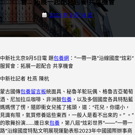
會：拓展一起配合包養 共享機會
2023 年 9 月 14 日
中新社北京9月5日電 題
包養網
：“一帶一路”沿線國度“炫彩”
服貿會：拓展一起配合 共享機會
中新社記者 杜燕 陳杭
蒙古國傳
包養留言板
統面具、秘魯羊駝玩偶、格魯吉亞葡萄
酒、尼加拉瓜咖啡、非洲鼓
包養
，以及多個國度各具特點藍
媽媽愣了愣，隨即衝女兒搖了搖頭，道：“花兒，你還小，
見識有限，氣質修養這些東西，一般人是看不出來的。” 。”
的歌舞扮演……連日來
包養
，第八屆“炫彩世界”——“一帶一
路”沿線國度特點文明展現運動表態2023年中國國際辦事商