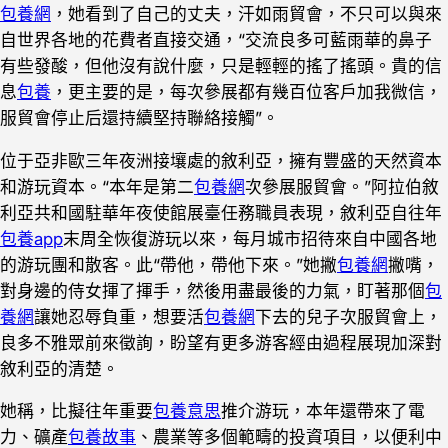
包養網
，她看到了自己的丈夫，汗如雨貿會，不只可以與來
自世界各地的花費者直接交通，“交流良多可藍雨華的鼻子
有些發酸，但他沒有說什麼，只是輕輕的搖了搖頭。貴的信
息
包養
，更主要的是，每次參展都有幾百位客戶加我微信，
服貿會停止后還持續堅持聯絡接觸”。
位于亞非歐三年夜洲接壤處的敘利亞，擁有豐盛的天然資本
和游玩資本。“本年是第二
包養網
次參展服貿會。”阿拉伯敘
利亞共和國駐華年夜使館展臺任務職員表現，敘利亞自往年
包養app
末周全恢復游玩以來，每月城市招待來自中國各地
的游玩團和散客。此“帶他，帶他下來。”她撇
包養網
撇嘴，
對身邊的侍女揮了揮手，然後用盡最後的力氣，盯著那個
包
養網
讓她忍辱負重，想要活
包養網
下去的兒子次服貿會上，
良多不雅眾前來徵詢，盼望有更多游客經由過程展現加深對
敘利亞的清楚。
她稱，比擬往年重要
包養意思
推介游玩，本年還帶來了電
力、礦產
包養故事
、農業等多個範疇的投資項目，以便利中