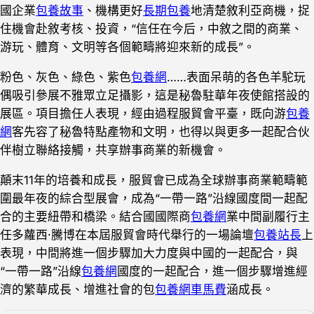
國企業
包養故事
、機構更好
長期包養
地清楚敘利亞商機，捉
住機會赴敘考核、投資，“信任在今后，中敘之間的商業、
游玩、體育、文明等各個範疇將迎來新的成長”。
粉色、灰色、綠色、紫色
包養網
……表面呆萌的各色羊駝玩
偶吸引參展不雅眾立足攝影，這是秘魯駐華年夜使館搭設的
展區。項目擔任人表現，經由過程服貿會平臺，既向游
包養
網
客先容了秘魯特點產物和文明，也得以與更多一起配合伙
伴樹立聯絡接觸，共享辦事商業的新機會。
顛末11年的培養和成長，服貿會已成為全球辦事商業範疇範
圍最年夜的綜合型展會，成為“一帶一路”沿線國度間一起配
合的主要紐帶和橋梁。結合國國際商
包養網
業中間副履行主
任多蘿西·騰博在本屆服貿會時代舉行的一場論壇
包養站長
上
表現，中間將進一個步驟加大力度與中國的一起配合，與
“一帶一路”沿線
包養網
國度的一起配合，進一個步驟增進經
濟的繁華成長、增進社會的包
包養網車馬費
涵成長。