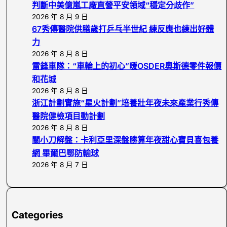
h
判斷中美億嵐工廠直營平安領域“穩定分歧作”
2026 年 8 月 9 日
67秀傳醫院供膳歲打乒乓半世紀 練反應也練出好體
力
2026 年 8 月 8 日
雷鋒車隊：“車輪上的初心”暖OSDER奧斯德零件報價
和花城
2026 年 8 月 8 日
浙江計劃實施“星火計劃”培養壯年夜未來產業行秀傳
醫院健檢項目動計劃
2026 年 8 月 8 日
關小刀解盤：卡利亞里深盤勝算年夜甜心寶貝喜包養
網 畢爾巴鄂防輸球
2026 年 8 月 7 日
Categories