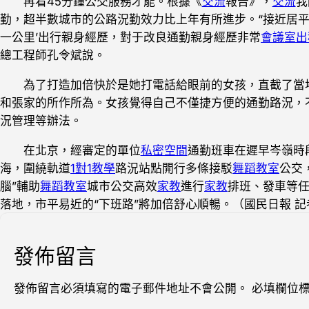
再看45分鐘公交服務才能。根據《
交流
報告》，
交流
我
勤，超半數城市的公路況勤效力比上年有所進步。“接近居平
一公里’出行親身經歷，對于改良通勤親身經歷非常
會議室出
總工程師孔令斌說。
為了打造加倍快於是她打電話給眼前的女孩，直截了當
和張家的所作所為。女孩覺得自己不僅捷方便的通勤路況，
況管理等辦法。
在北京，經審定的單位
私密空間
通勤班車在遲早岑嶺時
海，圍繞軌道
1對1教學
路況站點開行多條接駁
舞蹈教室
公交
腦”輔助
舞蹈教室
城市公交高效
家教
進行
家教
排班、發車等任
落地，市平易近的“下班路”將加倍舒心順暢。（國民日報 記
發佈留言
發佈留言必須填寫的電子郵件地址不會公開。
必填欄位