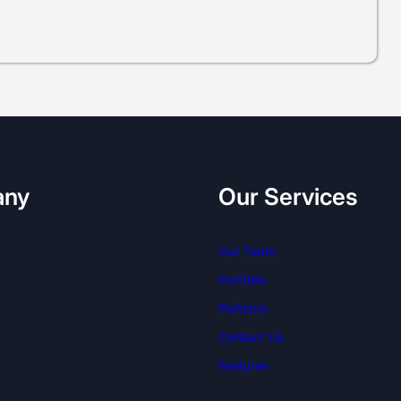
any
Our Services
Our Team
Portfolio
Partenrs
Contact Us
Features