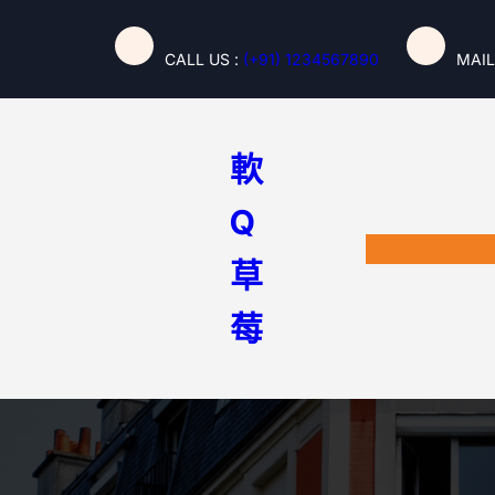
跳
至
CALL US :
(+91) 1234567890
MAIL
主
要
內
容
軟
Q
草
莓