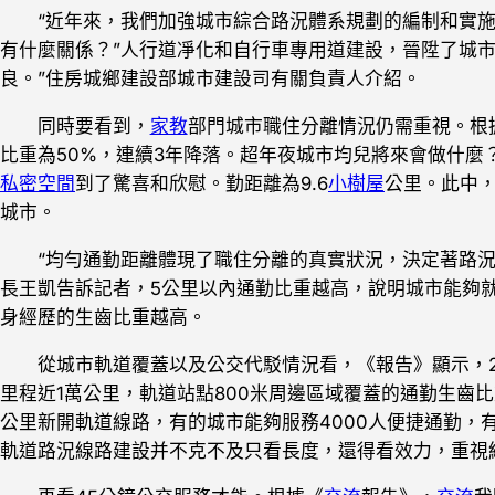
“近年來，我們加強城市綜合路況體系規劃的編制和實
有什麼關係？”人行道凈化和自行車專用道建設，晉陞了城
良。”住房城鄉建設部城市建設司有關負責人介紹。
同時要看到，
家教
部門城市職住分離情況仍需重視。根
比重為50%，連續3年降落。超年夜城市均兒將來會做什
私密空間
到了驚喜和欣慰。勤距離為9.6
小樹屋
公里。此中，
城市。
“均勻通勤距離體現了職住分離的真實狀況，決定著路
長王凱告訴記者，5公里以內通勤比重越高，說明城市能夠
身經歷的生齒比重越高。
從城市軌道覆蓋以及公交代駁情況看，《報告》顯示，
里程近1萬公里，軌道站點800米周邊區域覆蓋的通勤生齒比
公里新開軌道線路，有的城市能夠服務4000人便捷通勤，有
軌道路況線路建設并不克不及只看長度，還得看效力，重視