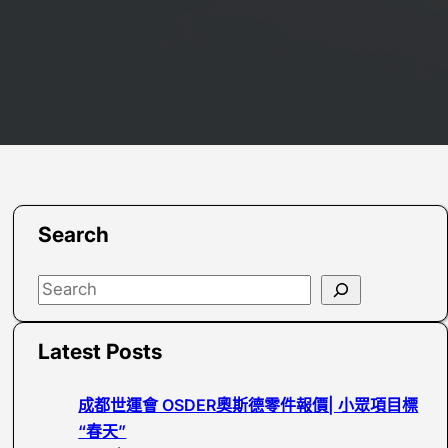
Search
S
e
a
Latest Posts
r
c
成都世運會 OSDER奧斯德零件報價| 小眾項目標
h
“春天”