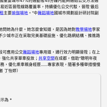
國重要城市47%的通勤者45分鐘內能夠通過公交方法通
易近區晉陞線路覆蓋率，持續優化公交代駁，晉陞‘最后
租
主要
瑜伽場地
。”中
舞蹈場地
國城市規劃設計研討院副
地問她為什麼。她怎麼會知道，是因為她對
教學場地
李家
不少城市正在采取完美基礎設施、優化路網結構、推進路
段可應用公交
舞蹈場地
專用道，通行效力明顯晉陞；在上
，強化共享單車投放；
共享空間
在成都，借助“聰明年夜
務，優化乘車親身經歷……專家表現，隨著多種舉措慢慢
者 丁怡婷）
標示為
*