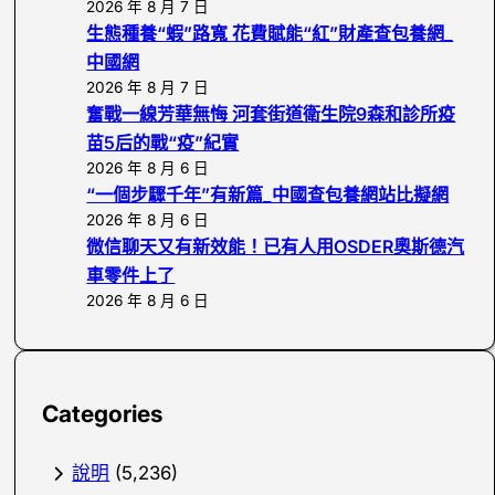
2026 年 8 月 7 日
生態種養“蝦”路寬 花費賦能“紅”財產查包養網_
中國網
2026 年 8 月 7 日
奮戰一線芳華無悔 河套街道衛生院9森和診所疫
苗5后的戰“疫”紀實
2026 年 8 月 6 日
“一個步驟千年”有新篇_中國查包養網站比擬網
2026 年 8 月 6 日
微信聊天又有新效能！已有人用OSDER奧斯德汽
車零件上了
2026 年 8 月 6 日
Categories
說明
(5,236)