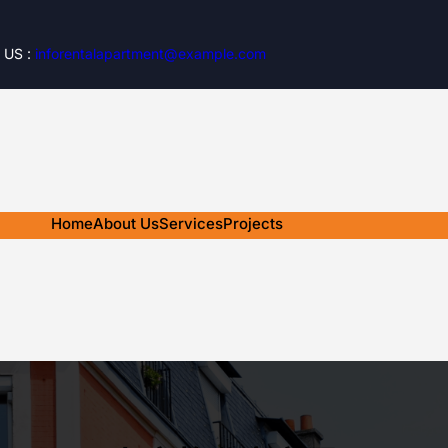
 US :
inforentalapartment@example.com
Home
About Us
Services
Projects