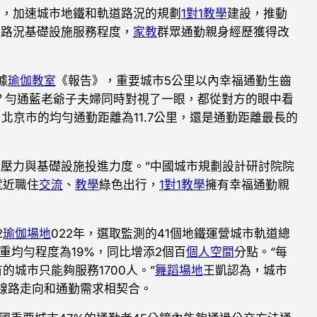
施，加速城市地鐵和軌道路況的規劃
1對1教學
建設，推動
市路況基礎設施服務程度，
家教
群眾通勤親身經歷獲得改
據
瑜伽教室
《報告》，重要城市5公里以內幸福通勤生齒
麼？勻通藍老爺子夫婦同時對視了一眼，都從對方的眼中看
北京市的均勻通勤距離為11.7公里，還是通勤距離最長的
況壓力與基礎設施投進力度。”中國城市規劃設計研討院院
就近職住
交流
、
教學
綠色出行，
1對1教學
擁有幸福通勤親
2
瑜伽場地
022年，選取監測的41個地鐵運營城市軌道總
重均勻程度為19%，同比增添2個百
個人空間
分點。“每
的城市只能夠服務1700人。”
舞蹈場地
王凱認為，城市
線路走向和通勤需求相契合。