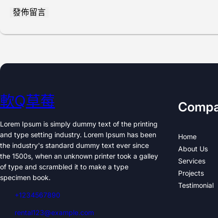
軟Q草莓
Comp
Lorem Ipsum is simply dummy text of the printing
and type setting industry. Lorem Ipsum has been
Home
the industry's standard dummy text ever since
About Us
the 1500s, when an unknown printer took a galley
Services
of type and scrambled it to make a type
Projects
specimen book.
Testimonial
+1234567890
rental123@example.com