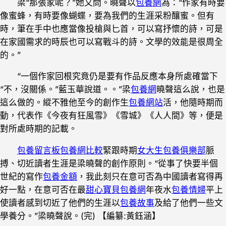
梁“那張家呢？”她又問。曉聲以
包養網
為：“作家有時要
像蜜蜂，有時要像蝴蝶，要為我們的生涯采粉釀蜜。但有
時，筆在手中也應當像投槍與匕首，可以寫抒懷的詩，可是
在家國需求的時辰也可以寫戰斗的詩。文學的效能是很周全
的。”
“一個作家回根究竟仍是要有作品反應本身所處確當下
“不，沒關係。”藍玉華說道。。”梁
包養網
曉聲這么說，也是
這么做的。縱不雅他至今的創作生
包養網站
活，他隨時期而
動，代表作《今夜有狂風雪》《雪城》《人人間》等，便是
對所處時期的記載。
包養留言板
包養網比較
緊跟時期
女大生包養俱樂部
脈
搏、切近讀者生涯是梁曉聲的創作原則。“從事了快要半個
世紀的寫作
包養金額
，我此刻只在意可否為中國讀者寫得再
好一點，在意可否在最
甜心寶貝包養網
年夜水
包養情婦
平上
使讀者感到切近了他們的生涯以
包養故事
及給了他們一些文
學養分。”梁曉聲說。(完)
【編纂:黃鈺涵】