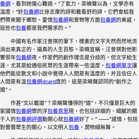
養網
，看到她傷心難過。”了氣力，梁曉聲以為，文學亦有
溫度，“好
包養網
比徐志摩的詩和戴看舒的詩，它們會給我
們帶來關于鄉愁、愛情
包養網
和景物等方面
包養網
的美感，
這些也
包養
都是我們需求的。”
中國有名作家汪曾祺的筆下，樸素的文字天然而然地流
淌出來真正的、逼真的人生百態。梁曉宣稱，汪曾祺對他影
響很年
包養網
夜。作家們的創作理念是分歧的，但文字給生
涯，尤其是給通俗民眾的生涯帶來一些溫度，
包養網單次
讓
他們能從散文和小說中覺得人人間是有溫度的，并且信任人
人間是有溫
包養網dcard
度的，這是梁曉聲認同的“創作之
道”。
作甚“文以載道”？梁曉聲懂得的“道”，不只僅是巨大的
家國情
包養網
懷的浮
包養意思
現，也包括詳細的、細膩的關
于人的
包養網評價
勳開心就
包養網
好了。” ——”感情，包括
對蕓蕓眾生的關心，以文明人
包養
，潤物細無聲。