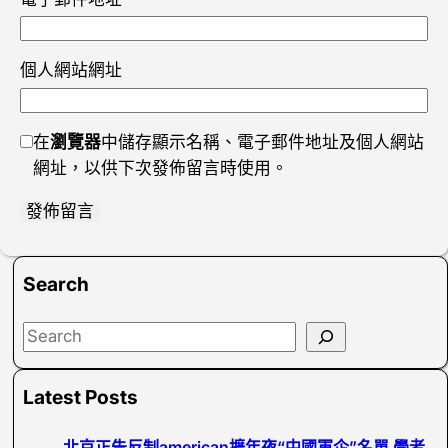
個人網站網址
在
瀏覽器
中儲存顯示名稱、電子郵件地址及個人網站
網址，以供下次發佈留言時使用。
Search
S
e
a
Latest Posts
r
c
北京正告反制american擴年夜“中國軍企”名單 學者