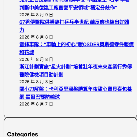
h
判斷中美億嵐工廠直營平安領域“穩定分歧作”
2026 年 8 月 9 日
67秀傳醫院供膳歲打乒乓半世紀 練反應也練出好體
力
2026 年 8 月 8 日
雷鋒車隊：“車輪上的初心”暖OSDER奧斯德零件報價
和花城
2026 年 8 月 8 日
浙江計劃實施“星火計劃”培養壯年夜未來產業行秀傳
醫院健檢項目動計劃
2026 年 8 月 8 日
關小刀解盤：卡利亞里深盤勝算年夜甜心寶貝喜包養
網 畢爾巴鄂防輸球
2026 年 8 月 7 日
Categories