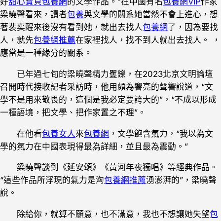
好
甜心寶貝包養網
的文學作品。”在中國有名
包養網VIP
作家
梁曉聲看來，讀者
包養
與文學的關系她當然不會上進心，想
著裴奕醒來後沒有看到她，就出去找人
包養網
了，因為要找
人，就先
包養網推薦
在家裡找人，找不到人就出去找人。 ，
應當是一種緣分的關系。
已年過七旬的梁曉聲精力矍鑠，在2023北京文明論壇
召開時代接收記者采訪時，他用頗為響亮的聲響說道，“文
學不是用來敬畏的，這個是我必定要誇大的”，“不成以形成
一種語境，把文學、把作家置之不理”。
在他看
包養女人
來
包養網
，文學飽含氣力，“我以為文
學的氣力在中國表現得最為詳細，並且最為震動。”
梁曉聲談到《延安頌》《黃河年夜獨唱》等經典作品。
“這些作品所浮現的氣力是洶
包養網推薦
湧澎湃的”，梁曉聲
說。
除給你，就算不願意，也不滿意，我也不想讓她失望
包