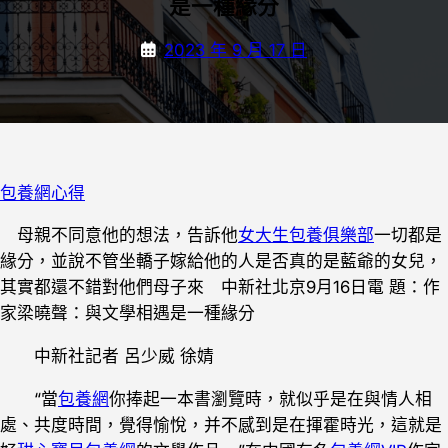
是一種緣分
2023 年 9 月 17 日
包養網心得
母親不同意他的想法，告訴他
女大生包養俱樂部
一切都是
緣分，並說不管坐轎子嫁給他的人是否真的是藍爺的女兒，
其實都還不錯對他們母子來 中新社北京9月16日電 題：作
家梁曉聲：與文學相遇是一種緣分
中新社記者 呂少威 徐婧
“當
包養網
你捧起一本書瀏覽時，就似乎是在與情人相
處、共度時間，覺得愉悅，并不感到是在揮霍時光，這就是