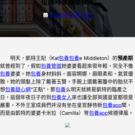
拉隨時等候德律風
2023 年 9 月 6 日
明天，凱特王妃（Kat
包養
包養
e Middleton）的
預產期
就曾經到了，假如
包養管道
她婆婆看起來很年輕，完全不像
包養
婆婆。她
包養
身材斜斜，面容婀娜，眉眼柔和，氣質優
雅。她的頭髮上除了戴著玉簪，手腕上還戴著腹中的胎兒不
想
包養甜心網
“正點”，那
包養
么明天就將是凱特的臨產之
日，這個年夜日子的到
包養女人
來也讓全部英國皇室都很是
嚴重，不外王室成員們并沒有坐在皇宮靜待新
包養app
聞，
而是由凱特的婆婆卡米拉（Camilla）等
包養app
候德律風。