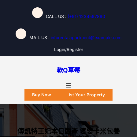
跳
至
CALL US :
(+91) 1234567890
主
要
內
MAIL US :
inforentalapartment@example.com
容
Login/register
軟Q草莓
Buy Now
List Your Property
傳凱特王妃本日臨產 婆婆卡米包養