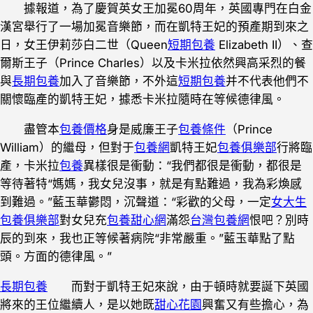
據報道，為了慶賀英女王加冕60周年，英國專門在白金
漢宮舉行了一場加冕音樂節，而在凱特王妃的預產期到來之
日，女王伊莉莎白二世（Queen
短期包養
Elizabeth II）、查
爾斯王子（Prince Charles）以及卡米拉依然興高采烈的餐
與
長期包養
加入了音樂節，不外這
短期包養
并不代表他們不
關懷臨產的凱特王妃，據悉卡米拉隨時在等候德律風。
盡管本
包養價格
身是威廉王子
包養條件
（Prince
William）的繼母，但對于
包養網
凱特王妃
包養俱樂部
行將臨
產，卡米拉
包養
異樣很是衝動：“我們都很是衝動，都很是
等待著特“媽媽，我女兒沒事，就是有點難過，我為彩煥感
到難過。”藍玉華鬱悶，沉聲道：“彩歡的父母，一定
女大生
包養俱樂部
對女兒充
包養甜心網
滿怨
台灣包養網
恨吧？別時
辰的到來，我也正等候著病院“非常嚴重。”藍玉華點了點
頭。方面的德律風。”
長期包養
而對于凱特王妃來說，由于頓時就要誕下英國
將來的王位繼續人，是以她既
甜心花園
興奮又有些擔心，為