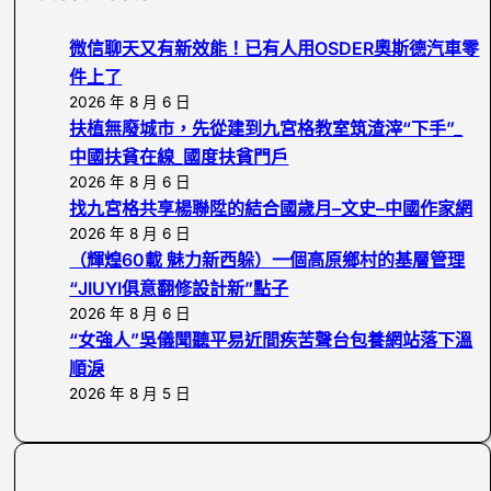
r
c
微信聊天又有新效能！已有人用OSDER奧斯德汽車零
h
件上了
2026 年 8 月 6 日
扶植無廢城市，先從建到九宮格教室筑渣滓“下手”_
中國扶貧在線_國度扶貧門戶
2026 年 8 月 6 日
找九宮格共享楊聯陞的結合國歲月–文史–中國作家網
2026 年 8 月 6 日
（輝煌60載 魅力新西躲）一個高原鄉村的基層管理
“JIUYI俱意翻修設計新”點子
2026 年 8 月 6 日
“女強人”吳儀聞聽平易近間疾苦聲台包養網站落下溫
順淚
2026 年 8 月 5 日