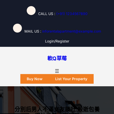
跳
至
CALL US :
(+91) 1234567890
主
要
內
MAIL US :
inforentalapartment@example.com
容
Login/register
軟Q草莓
Buy Now
List Your Property
分別后男人不滿女友談吐 殺逝包養