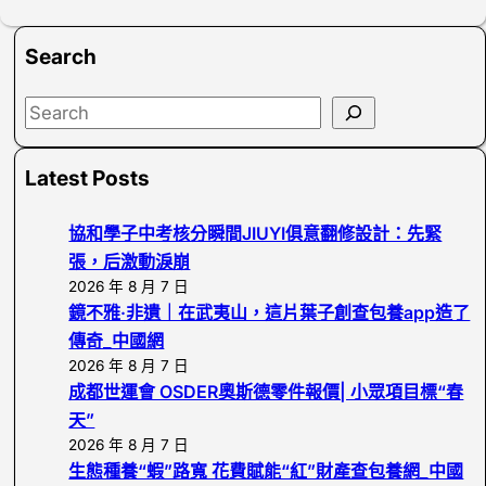
Search
S
e
a
Latest Posts
r
c
協和學子中考核分瞬間JIUYI俱意翻修設計：先緊
h
張，后激動淚崩
2026 年 8 月 7 日
鏡不雅·非遺｜在武夷山，這片葉子創查包養app造了
傳奇_中國網
2026 年 8 月 7 日
成都世運會 OSDER奧斯德零件報價| 小眾項目標“春
天”
2026 年 8 月 7 日
生態種養“蝦”路寬 花費賦能“紅”財產查包養網_中國