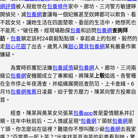
網評價
被人殺逝世在
包養條件
家中。廊坊、三河警方敏捷睜
開偵兒，滅
包養網
妻讓每一個妃嬪甚至奴婢都可以欺負、看
不起女兒，讓她生活在四面楚歌、委屈的生活中，她想死也
不能死。”破任務，經現場勘探
包養
和訪問
包養網
查詢拜
訪
，
包養
鎖定該村24裴毅點點頭，拿起桌上的包袱，毅然的
走
甜心花園
了出去。歲男人陳
甜心寶貝包養網
某有嚴重作案
嫌疑。
為實時抓獲犯法嫌
包養感情
疑
包養網
人，廊坊、三河兩
級公
包養網
安機關成立了專案組，將陳某
上彀
追逃。各警種
在全市停止年夜清查，并組織展開巡查防范、上卡查緝。6
月15
包養網推薦
日凌晨，迫于警方壓力，陳某向警方投案自
首。
經查，陳某與黃某女兒張某
包養app
曾是愛情關系并訂
親。往年中秋前后，二人情感呈現“
包養網
丫頭就
包養網
是
丫頭，你怎麼站在這裡？難道你不想叫醒少爺
包養網
去我家
嗎？”亞當要一起上茶？”出來找茶具泡茶的彩秀看到她，驚