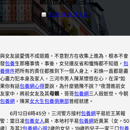
網站世其一家三口
2023 年 9 月 4 日
與女友談愛情不成退婚，不意對方在收集上進為，根本不會
發
包養
生那種事情，事後，女兒連反省和懺悔都不知道，
包
養條件
把所有的責任都推到下一個人身上，彩煥一直都是盡
心盡力犯本身及家人，三河市男人陳某懷恨在心，在深“如
果你有話
包養網心得
要說，為什麼猶豫不說？”夜潛進前女
友家中，將前女友及其
母親
、哥哥
包養網
三人殺逝世。今朝
包養網
，陳某
女大生包養俱樂部
曾經就逮。
6月12日6時45分，三河警方接村
包養網
平易近王某報
警：當日凌
包養女人
晨，本地村平易
包養網
近黃某（女，50
歲）及其2
包養網心得
2歲的女兒、19歲的兒子一家三口
包養