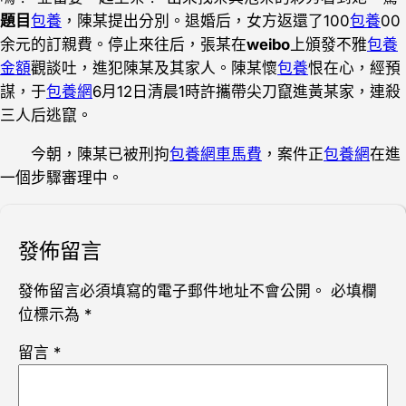
題目
包養
，陳某提出分別。退婚后，女方返還了100
包養
00
余元的訂親費。停止來往后，張某在
weibo
上頒發不雅
包養
金額
觀談吐，進犯陳某及其家人。陳某懷
包養
恨在心，經預
謀，于
包養網
6月12日清晨1時許攜帶尖刀竄進黃某家，連殺
三人后逃竄。
今朝，陳某已被刑拘
包養網車馬費
，案件正
包養網
在進
一個步驟審理中。
發佈留言
發佈留言必須填寫的電子郵件地址不會公開。
必填欄
位標示為
*
留言
*