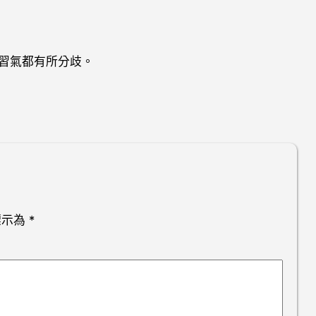
習氣都有所分歧。
標示為
*