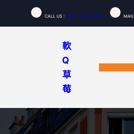
跳
至
CALL US :
(+91) 1234567890
MAIL
主
要
內
容
軟
Q
草
莓