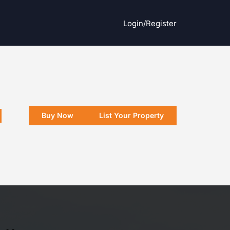
Login/register
Buy Now
List Your Property