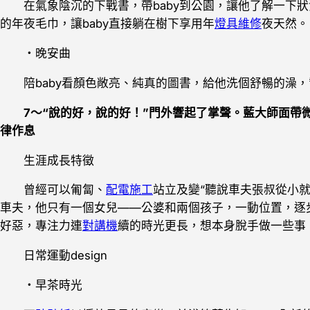
在氣象陰沉的下戰書，帶baby到公園，讓他了解一下狀
的年夜毛巾，讓baby直接躺在樹下享用年
燈具維修
夜天然。
・晚安曲
陪baby看顏色敞亮、純真的圖書，給他洗個舒暢的澡，幫
7～“說的好，說的好！”門外響起了掌聲。藍大師面帶
律作息
生涯成長特徵
曾經可以匍匐、
配電施工
站立及變“聽說車夫張叔從小
車夫，他只有一個女兒——公婆和兩個孩子，一動位置，逐
好惡，專注力連
對講機
續的時光更長，想本身脫手做一些事
日常運動design
・早茶時光