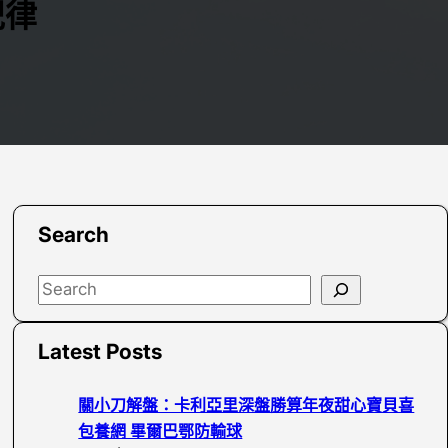
紀律
Search
S
e
a
Latest Posts
r
c
關小刀解盤：卡利亞里深盤勝算年夜甜心寶貝喜
h
包養網 畢爾巴鄂防輸球