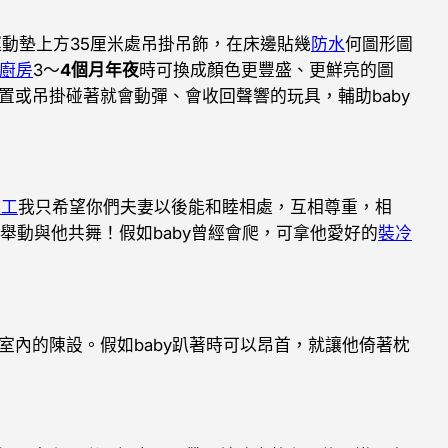
的運動墊上方35厘米處吊掛吊飾，在床邊貼幾
防水
何圖形圖
廚房
3～
4個月年夜
時可換成顏色更豐盛、更鮮亮的圖
置或吊掛碰著就會動彈、會收回聲響的玩具，輔助baby
施工
我只希望你們夫妻以後能和睦相處，互相尊重，相
肢舉動與他共舞！假如baby曾經會爬，可拿他愛好的
裝冷
室內的陳設。假如baby趴著時可以昂首，就讓他倚著枕