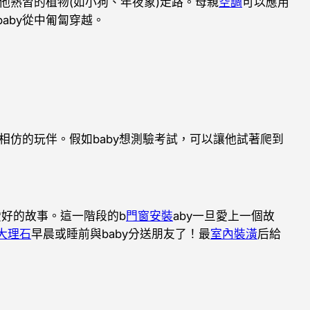
他熟習的植物(如小狗、年夜象)走路。母親
空調
可以應用
aby從中匍匐穿越。
仿的玩伴。假如baby想測驗考試，可以讓他試著爬到
愛好的故事。這一階段的b
門窗安裝
aby一旦愛上一個故
大理石
早晨或睡前與baby分送朋友了！最
室內裝潢
后給