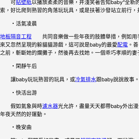
可
貼壁紙
以播放柔柔的音樂，并淺笑著告知baby“全
索，好比爬到熟習的角落玩玩具，或是扶著沙發站立前行，
・活氣凌晨
地板隔音工程
共同音樂做一些年夜的肢體舉措，例如用
來又忽然呈現的躲貓貓游戲，這可說是baby的最愛
配電
。善
之前，斬斷她的爛攤子，然後再去找她。一個乖巧孝順的妻
・閑靜午后
讓baby玩玩熟習的玩具，或
冷氣排水
跟baby說說故事
・快活出游
假如氣象與時
濾水器
光允許，盡量天天都帶baby外出
年夜天然的好運動。
・晚安曲