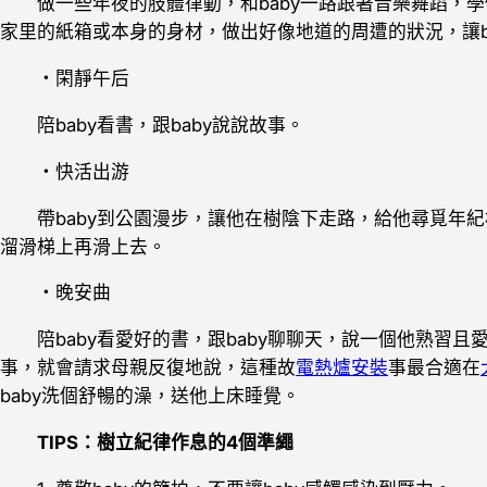
做一些年夜的肢體律動，和baby一路跟著音樂舞蹈，學
家里的紙箱或本身的身材，做出好像地道的周遭的狀況，讓b
・閑靜午后
陪baby看書，跟baby說說故事。
・快活出游
帶baby到公園漫步，讓他在樹陰下走路，給他尋覓年紀相
溜滑梯上再滑上去。
・晚安曲
陪baby看愛好的書，跟baby聊聊天，說一個他熟習且
事，就會請求母親反復地說，這種故
電熱爐安裝
事最合適在
baby洗個舒暢的澡，送他上床睡覺。
TIPS：樹立紀律作息的4個準繩