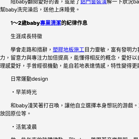
陪baby翻閱愛好的書，或是了
鋁門窗裝潢
解一下狀況b
幫baby洗完澡后，送他上床睡覺。
1～
2歲baby
專業清潔
的紀律作息
生涯成長特徵
學會走路和措辭，
塑膠地板施工
目力靈敏，富有發明力
力，留意力與專注力加倍提高，能懂得相反的概念，愛好以
理感愛好，手曾經很機動，能自若地表達情感，特性變得更
日常運動design
・早茶時光
和baby淺笑著打召喚，讓他自立選擇本身想玩的游戲。或
放回原位等。
・活氣凌晨