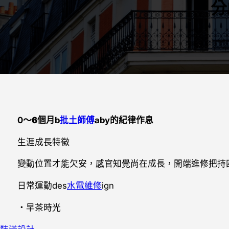
分
0～
6個月
b
批土師傅
aby的紀律作息
生涯成長特徵
變動位置才能欠安，感官知覺尚在成長，開端進修把持
日常運動des
水電維修
ign
・早茶時光