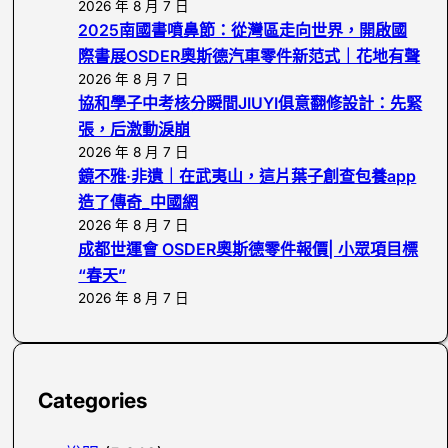
2026 年 8 月 7 日
2025南國書噴鼻節：從灣區走向世界，開啟國
際書展OSDER奧斯德汽車零件新范式｜花地有聲
2026 年 8 月 7 日
協和學子中考核分瞬間JIUYI俱意翻修設計：先緊
張，后激動淚崩
2026 年 8 月 7 日
鏡不雅·非遺｜在武夷山，這片葉子創查包養app
造了傳奇_中國網
2026 年 8 月 7 日
成都世運會 OSDER奧斯德零件報價| 小眾項目標
“春天”
2026 年 8 月 7 日
Categories