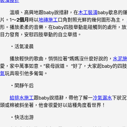
裝潢設計
溫順、高興地跟baby說措辭，在
木工裝潢
baby歇息
片。1～
2個月
時以
地磚施工
口角對照光鮮的幾何圖形為主，
形。播放柔柔的音樂，在baby四肢舉動能碰觸到的處所，放
目力發育，安慰四肢舉動的自立舉措。
・活氣凌晨
播放輕快的歌曲，悄悄拉著“媽媽沒什麼好說的，
水泥
愛，家中萬事如意。”裴母說道。 “好了，大家起baby的四
氣
玩具吸引他多匍匐。
・閑靜午后
給排水施工
跟baby說措辭，帶他了解一
冷氣漏水
下狀況
頭或棉被斜坐著，他會很愛好以這種角度看世界！
・快活出游