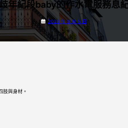
歧年紀段baby的作水電服務息
2023 年 9 月 5 日
四肢與身材。