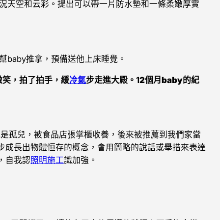
況天空和云彩。提出可以帶一片防水墊和一條柔嫩厚實
baby推拿，預備送他上床睡覺。
微笑，拍了拍手，緩
冷氣
步走進大殿。1
2個月baby
的紀
就是孤兒，被食品店張掌櫃收養，後來被推薦到我們家當
步成長出物體恒存的概念，會用簡略的說話或舉措來表達
，自我認
照明施工
識加強。