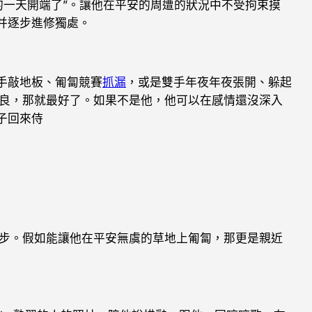
新的一天開端了”。讓他在平安的周遭的狀況中不受拘束摸
并逐步進修獨處。
手敲地板、匍匐競賽
抓漏
，或是雙手年夜年夜張開、躲起
良，那就最好了。如果不是他，他可以在感情還沒深入
子回來侍
。
漫步。假如能讓他在平安無虞的草地上匍匐，那更是親近