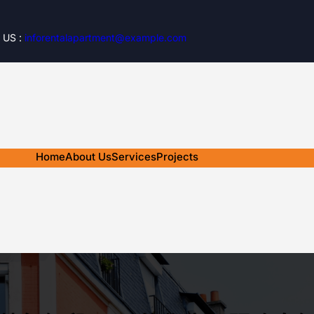
 US :
inforentalapartment@example.com
Home
About Us
Services
Projects