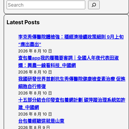
S
e
a
Latest Posts
r
c
李克秀傳醫院體檢強：穩經濟接續政策細則 9月上旬
h
“應出盡出”
2026 年 8 月 10 日
查包養app我的履職要害詞｜全國人年夜代表田淑
嫻：興農一線看科技_中國網
2026 年 8 月 10 日
我國研發世界首創抗生秀傳醫院健康檢查素治療 促進
細胞自行修復
2026 年 8 月 10 日
十五部分結合印發查包養網計劃 碳萍蹤治理系統如許
建_中國網
2026 年 8 月 10 日
台包養經驗這就是山東
2026 年 8 月 9 日