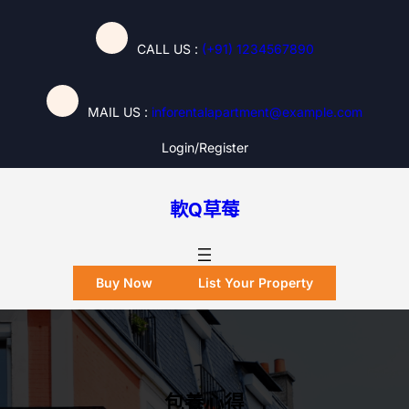
跳
至
CALL US :
(+91) 1234567890
主
要
內
MAIL US :
inforentalapartment@example.com
容
Login/register
軟Q草莓
Buy Now
List Your Property
包養心得