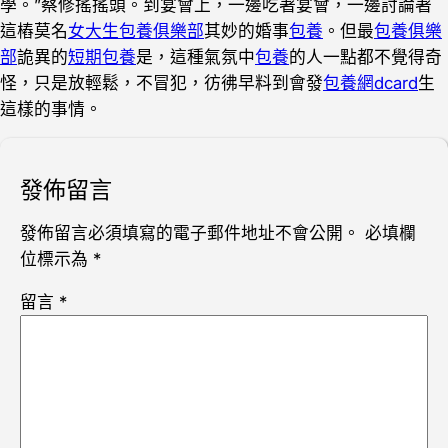
學。”蔡修搖搖頭。到宴會上，一邊吃著宴會，一邊討論著
這樁莫名
女大生包養俱樂部
其妙的婚事
包養
。但最
包養俱樂
部
詭異的
短期包養
是，這種氣氛中
包養
的人一點都不覺得奇
怪，只是放輕鬆，不冒犯，彷彿早料到會發
包養網dcard
生
這樣的事情。
發佈留言
發佈留言必須填寫的電子郵件地址不會公開。
必填欄
位標示為
*
留言
*