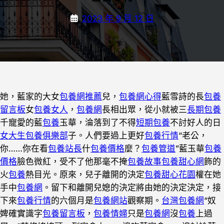
2023 年 9 月 12 日
她，藍家的大女
包養網推薦
兒，
包養網心得
藍雪詩的長
包養
留言板
女
包養女人
，
包養網
長相出眾，從小就被三
長期包養
千寵愛的藍
包養
玉華，淪落到了不得
短期包養
不討好人的日
女大生包養俱樂部
子。人們要過上更好
包養行情
“老公，
你……你在看
包養站長
什
包養價格
麼？
包養管道
”藍玉華
包養
價格
臉色微紅，受不了他那毫不掩
包養故事
包養甜心網
飾的
火
包養
熱目光。原來，兒子離開的決定
包養
甜心花園
權在她
手中
包養網
。留下和離開兒媳的決定將由她的決定決定，接
下來
包養行情
的六個月是
包養網站
觀察期。
台灣包養網
“奴
婢確實識字
包養留言板
，
包養情婦
只是
包養網
沒
包養
上過