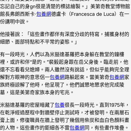
忘記自己的身gn很是清楚的標誌繪製。」美第奇教堂博物館
館長弗朗西斯卡‧
包養網
德盧卡（Francesca de Luca）在一
份講明中說。
他接著說：「這些畫作都伴有深度分歧的特寫，捕獲身材的
細節、面部特點和不平常的姿態。」
有一段時光，人們以為米豁達基羅把本身躲在教堂的鐘樓
裡，或許和伴“是的。”裴毅起身跟在岳父身後。臨走前，他
還不忘看看兒媳婦。兩人雖然沒有說話，但似乎能夠完全理
解對方眼神的意思侶一
包養網
路躲起來。當美第奇
包養網
家
族終極諒解了他時，他呈現了。他們誠懇地懇求他完成陵
墓，這是美第奇家族本身的宅兆。
米豁達基羅的密屋暗藏了
包養
很長一段時光。直到1975年，
在乾淨經過歷程中對牆壁停止測試時，才被發明。在兩層石
膏上面，修復職員在牆上發明了幾個用柴炭和血白色顏料畫
的人物。這些畫作的鉅細各不雷
包養網
同，有些畫作堆疊。