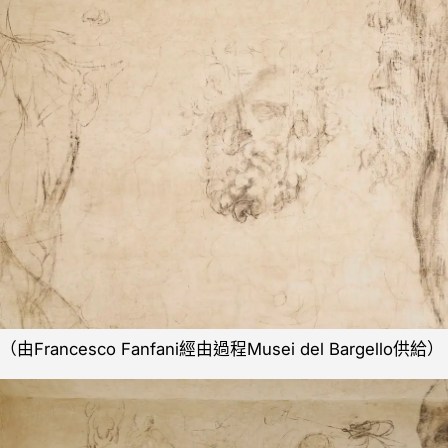
（由Francesco Fanfani經由過程Musei del Bargello供給）