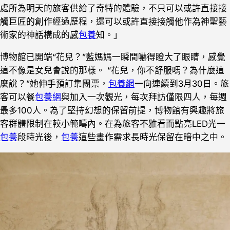
處所為明天的旅客供給了奇特的體驗，不只可以或許直接接
觸巨匠的創作經過歷程，還可以或許直接接觸他作為神聖藝
術家的神話構成的感
包養
知。」
博物館已開端“花兒？”藍媽媽一瞬間嚇得瞪大了眼睛，感覺
這不像是女兒會說的那樣。 “花兒，你不舒服嗎？為什麼這
麼說？”她伸手預訂集團票，
包養網
一向連續到3月30日。旅
客可以餐
包養網
與加入一次觀光，每次拜訪僅限四人，每週
最多100人。為了堅持幻想的保留前提，博物館有興趣將旅
客群體限制在較小範疇內。在為旅客不雅看而點亮LED光一
包養
段時光後，
包養
這些畫作需求長時光保留在暗中之中。