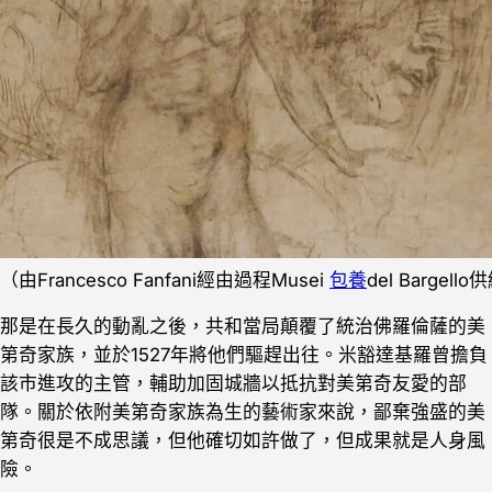
（由Francesco Fanfani經由過程Musei
包養
del Bargell
那是在長久的動亂之後，共和當局顛覆了統治佛羅倫薩的美
第奇家族，並於1527年將他們驅趕出往。米豁達基羅曾擔負
該市進攻的主管，輔助加固城牆以抵抗對美第奇友愛的部
隊。關於依附美第奇家族為生的藝術家來說，鄙棄強盛的美
第奇很是不成思議，但他確切如許做了，但成果就是人身風
險。