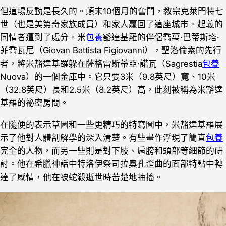
但這場反動是長久的。顛末10個月的奮鬥，教宗克萊門特七
世（也是美第奇家族成員）和家人贏回了這座城市。起義的
同情者遭到了處分。米
包養
豁達基羅的伴侶喬萬‧巴蒂斯塔‧
菲喬瓦尼（Giovan Battista Figiovanni），聖洛倫索的先行
者，將米豁達基羅躲在薩格雷斯蒂亞‧諾瓦（Sagrestia
包養
Nuova）的一個金庫中。它只要3米（9.8英尺）寬、10米
（32.8英尺）長和2.5米（8.2英尺）高，此刻被稱為米豁達
基羅的祕密房間。
在隨便的表示草圖和一些更精巧的特寫圖中，米豁達基羅展
示了他對人體剖解學的深入清楚。有些畫作浮現了簡直
包養
完全的人物，而另一些則是對下肢、肩膀和頭部等細節的研
討。他在希臘神話中特洛伊祭司拉奧孔歪曲的面部特點中轉
達了感情，他在被蛇殺逝世時苦楚地抽搐。