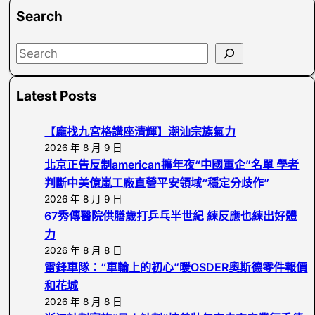
Search
S
e
a
Latest Posts
r
c
【龐找九宮格講座清輝】潮汕宗族氣力
h
2026 年 8 月 9 日
北京正告反制american擴年夜“中國軍企”名單 學者
判斷中美億嵐工廠直營平安領域“穩定分歧作”
2026 年 8 月 9 日
67秀傳醫院供膳歲打乒乓半世紀 練反應也練出好體
力
2026 年 8 月 8 日
雷鋒車隊：“車輪上的初心”暖OSDER奧斯德零件報價
和花城
2026 年 8 月 8 日