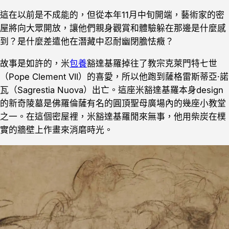
這在以前是不成能的，但從本年11月中旬開端，藝術家的密
屋將向大眾開放，讓他們親身觀賞和體驗躲在那邊是什麼感
到？是什麼差遣他在潛藏中忍耐幽閉膽怯癥？
故事是如許的，米
包養
豁達基羅掉往了教宗克萊門特七世
（Pope Clement VII）的喜愛，所以他跑到薩格雷斯蒂亞‧諾
瓦（Sagrestia Nuova）出亡。這座米豁達基羅本身design
的新奇陵墓是佛羅倫薩有名的圓頂聖母廣場內的幾座小教堂
之一。在這個密屋裡，米豁達基羅閒來無事，他用柴炭在樸
實的牆壁上作畫來消磨時光。