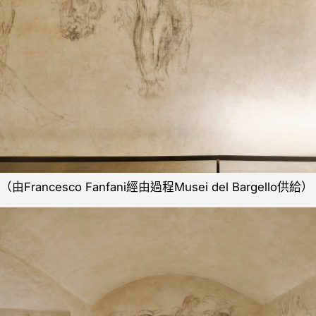
（由Francesco Fanfani經由過程Musei del Bargello供給）