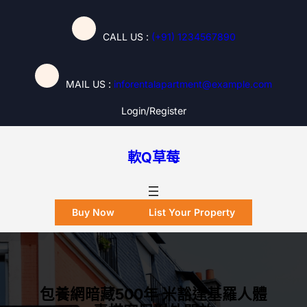
跳
至
CALL US :
(+91) 1234567890
主
要
內
MAIL US :
inforentalapartment@example.com
容
Login/register
軟Q草莓
Buy Now
List Your Property
包養網暗藏500年 米豁達基羅人體