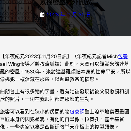
素描密屋對外開放
2023 年 11 月 30 日
【年夜紀元2023年11月20日訊】（年夜紀元記者Mich
包養
ael Wing報導／趙孜濟編譯）此刻，大眾可以觀賞米豁達基
羅的密屋。1530年，米豁達基羅煩惱本身的性命平安，所以
像逃犯一樣潛藏在那邊，以迴避教宗的惱怒。
曲朗台上有很多她的字畫，還有她被發現後被父親懲罰和訓
斥的照片。一切在我眼裡都是那麼的生動。
旅客可以看到在狹小的房間的牆
包養網
壁上潦草地寫著畫圖
巨匠本身的囚犯塗鴉，有他的自畫像，拉奧孔，甚至基督
像。一些專家以為是西斯廷教堂天花板上的複製頭像。