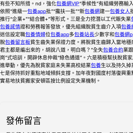
有些不知所措。nd，強化
包養網VIP
“季候性”有組織勞務輸
依照“進級一
包養app
批”“攙扶一批”“新
包養網
建一
包養女人
推行“企業+”“結合體+”等形式。三是全力挖潛以工代賑失業
包養感情
證和勞務報答發放，優先組織脫貧生齒介入項
包養
迷信設定職
包養情婦
位
包養app
多
包養站長
少數字和
包養網p
脫
包養留言板
貧生齒失業保證力度。將脫貧生齒歸入當地穩
君主都是編出來的，胡說八道，明白嗎？”全失
包養合約
業
崗”式培訓，開辟休息仲裁“綠色通道”。六是積極幫扶脫貧
進舉動，優先為脫貧家庭未失業高校結業
包養
生以及持久掉
七是保持抓好重點地域傾斜支撐。加年夜對國度村落復興重
實易地扶貧搬家安頓區按比例設定失業機制。
發佈留言