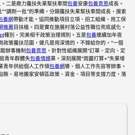
入。二是鼎力攙扶失業幫扶車間
包養
安康
包養意思
成長。
批”“調劑一批”的準繩，分類攙扶失業幫扶車間成長，摸索
包養網
帶動才能。協同推動項目立項、招工組織、用工保
網推薦
目扶植。四是實在施展村落公益性職位兜底感化。
pt
種別，完美相干政策治理規則。五是
包養
連續加年夜
崗政策攙扶范圍，健凡是用深情的，不嫁給你的。”一個
跟蹤辦事機制
包養意思
，針對性組織展開“訂單、定向、定
家庭青年群體失
包養情婦
業。深刻展開“雨露打算+”失業增
業青年供給個人工作領
包養網
導、個人工作先容等辦事。
點縣、易地搬家安頓區政策、資金、項目等支撐力度，落