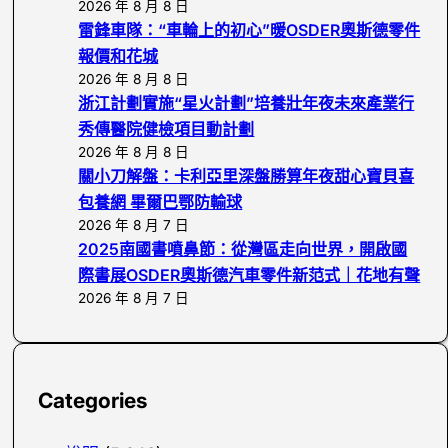
2026 年 8 月 8 日
雷鋒車隊：“車輪上的初心”暖OSDER奧斯德零件
報價和花城
2026 年 8 月 8 日
浙江計劃實施“星火計劃”培養壯年夜未來產業行
秀傳醫院健檢項目動計劃
2026 年 8 月 8 日
關小刀解盤：卡利亞里深盤勝算年夜甜心寶貝喜
包養網 畢爾巴鄂防輸球
2026 年 8 月 7 日
2025南國書噴鼻節：從灣區走向世界，開啟國
際書展OSDER奧斯德汽車零件新范式｜花地有聲
2026 年 8 月 7 日
Categories