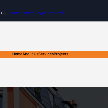
 US :
inforentalapartment@example.com
Home
About Us
Services
Projects