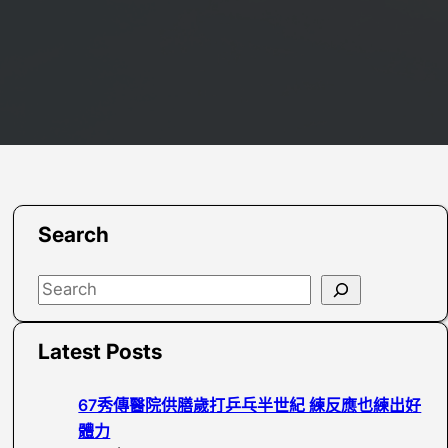
Search
S
e
a
Latest Posts
r
c
67秀傳醫院供膳歲打乒乓半世紀 練反應也練出好
h
體力