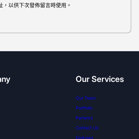
址，以供下次發佈留言時使用。
any
Our Services
Our Team
Portfolio
Partenrs
Contact Us
Features