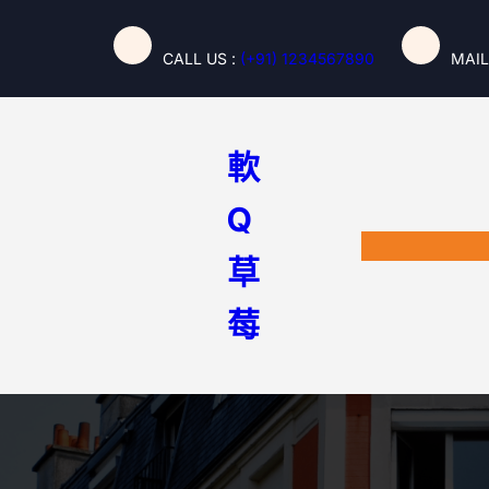
跳
至
CALL US :
(+91) 1234567890
MAIL
主
要
內
容
軟
Q
草
莓