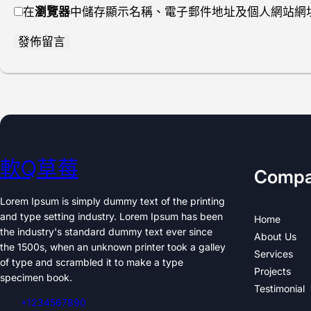
在
瀏覽器
中儲存顯示名稱、電子郵件地址及個人網站網
軟Q草莓
Comp
Lorem Ipsum is simply dummy text of the printing
and type setting industry. Lorem Ipsum has been
Home
the industry's standard dummy text ever since
About Us
the 1500s, when an unknown printer took a galley
Services
of type and scrambled it to make a type
Projects
specimen book.
Testimonial
+1234567890