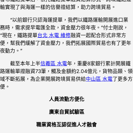
輸實現了與海運一樣的信譽證結算，助力跨境貿易。
“以前銀行只認海運提單，我們以鐵路運輸開展進口業
務時，需求提早電匯全款，資金壓力很年夜。”付士剛說，
“現在，鐵路提單
台北 水電 維修
融資一起配合形式非常方
便，幫我們緩解了資金壓力，我們拓展國際貿易也有了更年
夜動力。”
截至本年上半
信義區 水電
年，重慶8家銀行累計開展鐵
路運輸單證融資73筆，觸及金額約2.04億元，貨物品類、領
域不斷拓展，為企業開展跨境貿易供給
中山區 水電
了更多方
便。
人員流動方便化
廣東自貿試驗區
職業資格互認促進人才融會