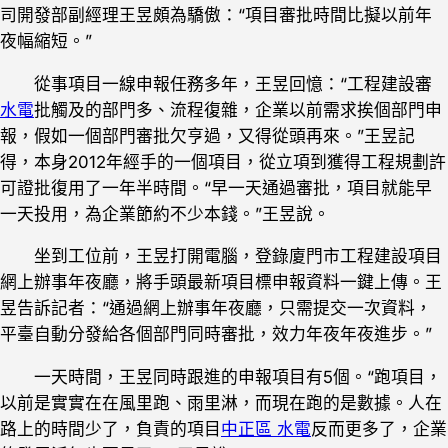
司開發部副經理王昱頗為驕傲：“項目審批時間比擬以前年
夜幅縮短。”
從事項目一線申報任務多年，王昱回憶：“工程建設審
水電
批觸及的部門多、流程復雜，企業以前需求挨個部門申
報，假如一個部門審批欠亨過，又得從頭再來。”王昱記
得，本身2012年經手的一個項目，從立項到獲得工程規劃許
可證批復用了一年半時間。“早一天通過審批，項目就能早
一天投用，為企業節約不少本錢。”王昱說。
坐到工位前，王昱打開電腦，登錄廈門市工程建設項目
網上辦事年夜廳，將手頭最新項目標申報資料一鍵上傳。王
昱告訴記者：“通過網上辦事年夜廳，只需提交一次資料，
平臺自動分發給各個部門同時審批，效力年夜年夜進步。”
一天時間，王昱同時跟進的申報項目有5個。“跑項目，
以前是實實在在風里跑、雨里淋，而現在跑的是數據。人在
路上的時間少了，負責的項目
中正區 水電
反而更多了，企業