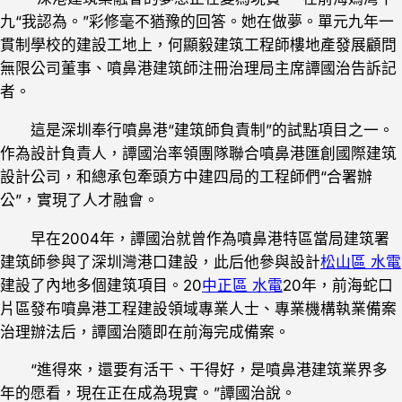
九“我認為。”彩修毫不猶豫的回答。她在做夢。單元九年一
貫制學校的建設工地上，何顯毅建筑工程師樓地產發展顧問
無限公司董事、噴鼻港建筑師注冊治理局主席譚國治告訴記
者。
這是深圳奉行噴鼻港“建筑師負責制”的試點項目之一。
作為設計負責人，譚國治率領團隊聯合噴鼻港匯創國際建筑
設計公司，和總承包牽頭方中建四局的工程師們“合署辦
公”，實現了人才融會。
早在2004年，譚國治就曾作為噴鼻港特區當局建筑署
建筑師參與了深圳灣港口建設，此后他參與設計
松山區 水電
建設了內地多個建筑項目。20
中正區 水電
20年，前海蛇口
片區發布噴鼻港工程建設領域專業人士、專業機構執業備案
治理辦法后，譚國治隨即在前海完成備案。
“進得來，還要有活干、干得好，是噴鼻港建筑業界多
年的愿看，現在正在成為現實。”譚國治說。