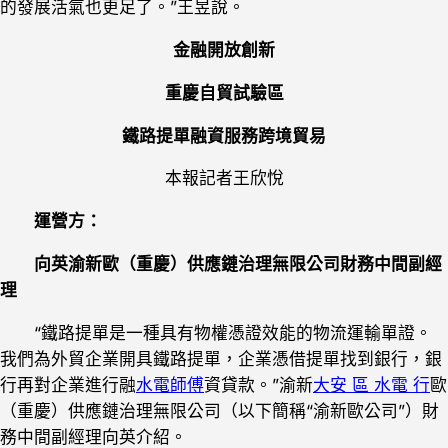
的發展活氣也更足了。”王昱說。
金融開放創新
重慶自貿試驗區
鐵路提單融資服務跨境貿易
本報記者王欣悅
運營方：
向英渝新歐（重慶）供應鏈治理無限公司財務中間副經
理
“鐵路提單是一種具有物權憑證效能的物流運輸單證。
我們為外貿企業開具鐵路提單，企業憑借提單找到銀行，銀
行再對企業進行融
水電師傅
資貸款。”渝新
大安 區 水電 行
歐
（重慶）供應鏈治理無限公司（以下簡稱“渝新歐公司”）財
務中間副經理向英介紹。