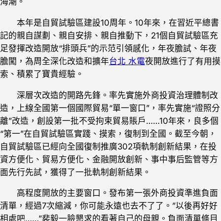
海潮。
本年是自貿試驗區建設10周年。10年來，在習近平總書
記的親自謀劃、親自安排、親自推動下，21個自貿試驗區充
足發揮改造開放“排頭兵”的示范引領感化，年夜膽試、年夜
膽闖，為周全深化改造和擴年
台北 水電
夜開放進行了有用摸
索、積累了寶貴經驗。
深層次改造的開路先鋒。率先實施外商投資治理體制改
造，上線全國第一個國際貿易“單一窗口”，率先實施“證照分
離”改造，創設第一批不受拘束貿易賬戶……10年來，良多個
“第一”在自貿試驗區實踐、摸索，復制到全國。截至今朝，
自貿試驗區已經向全國復制推廣302項軌制創新結果，在投
資方便化、貿易方便化、金融開放創新、事中事后監管等方
面先行先試，獲得了一批軌制創新結果。
高程度開放的主要窗口。發布第一張外商投資準進負面
清單，經過7次縮減，你可能永遠也去不了了。”以後再好好
相處吧……”裴毅一臉懇求的看著自己的母親。負面清單條目