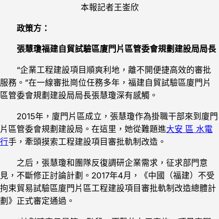
本報記者王崟欣
政策方：
張慧瓊福建自貿試驗區廈門片區管委會規劃建設局局長
“企業工程建設項目順爽利地，離不開便捷高效的審批
服務。”在一線審批崗位任務多年，福建自貿試驗區廈門片
區管委會規劃建設局局長張慧瓊深有感觸。
2015年，廈門片區成立，張慧瓊作為掛職干部來到廈門
片區管委會規劃建設局。在這里，她從難題進
大安 區 水電
行
手，牽頭摸索工程建設項目審批軌制改造。
之后，張慧瓊和團隊反復調研企業需求，征求部門意
見，不斷修正討論計劃。2017年4月，《中國（福建）不受
拘束貿易試驗區廈門片區工程建設項目審批軌制改造總體計
劃》正式審定通過。