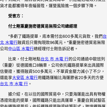
貨才能都獲得年夜幅晉陞，運營風險進一個步驟下降。
受害方：
付士剛重慶施密德貿易無限公司總經理
“多虧了鐵路提單，底本需付出600多萬元貨款，我們
台
北 水電行
融資后只需掏現款96萬元。”重慶施密德貿易無限
公司
中山區 水電行
總經理付士剛告訴記者。
比來，付士剛地點
台北 市 水電 行
的公司通過中歐班列
（重慶）從德國進口8輛車，公司依托鐵路提單來出具國際
信譽證，獲得融資500多萬元，不單資金壓力減小了不少，
還能享
大安區 水電行
用鐵路運輸比海運節省20多天的方便
台北 市 水電 行
。
據介紹，在以往的國際貿易中，只要海運能出具有物權
憑證效能的提單，國際鐵路只能出具運單。重慶自貿試驗區
發布鐵路提單后，依托鐵路提單融資結算形式，跨境鐵路運