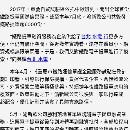
2017年，重慶自貿試驗區依托中歐班列，開出全球首份
鐵路提單國際信譽證。截至本年7月底，渝新歐公司共簽發
鐵路提單超6000份。
“鐵路提單融資服務為企業供給了
台北 水電 行
更多方
便，但仍有優化空間，從近幾年實踐看，還存在體量小、融
資規模無限等問題。于是，我們又對鐵路電子提單進行了摸
索。”向英說
台北 水電
。
本年4月，《重慶市鐵路運輸單證金融服務試點任務計
劃》印發，引導銀行保險機構、貨運代表企業、倉儲物流公
司、外貿經營主體等積極參與，持續擴年夜鐵路提單應用的
覆蓋面。政策鼓勵之下，渝新歐公司很快與一家銀行達成一
起配合，優化計劃并落實了具體實施路徑。
5月，渝新歐公司勝利落地首單區塊鏈電子提單融資業
務。這票電子提單從簽發到流轉再到融資批付，全部旅程用
時不到兩天，進口客商的資金周轉率、供應鏈治理效力及控