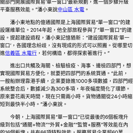
關部門開展國際貿易‘單一窗口’最新規劃，進一個步驟升級
平臺服務效能。”潘小東說
中山區 水電
。
潘小東地點的億通國際是上海國際貿易“單一窗口”的建
設運維單位。2014年起，他全部旅程參與了“單一窗口”的建
設。提起建設過程，潘小東記憶猶新：“建設國際貿易‘單一
窗口’，各國理念紛歧，沒有現成的形式可以照搬。從哪里切
進
信義區 水電行
，若何構造，都得探索著進行。”
進出口共觸及海關、檢驗檢疫、海事、邊檢四部門，想
實現國際貿易方便化，就要把四部門的系統買通。“此前，
一艘船辦理靠港手續，企業要錄進1000多項數據，四部門經
系統整合后，數據減少為300多項，年夜幅度簡化了環節。
原來要花兩天時間，現在只需兩小時。貨物通關從24小時縮
短到最快半小時。”潘小東說。
今朝，上海國際貿易“單一窗口”已從最後的6個板塊升
級到包括“通關+物流”“外貿+金融”“監管+服務”等效能在內
的16個板塊，共有66項特點效能，服務貿易企業超60萬