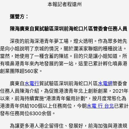
本報記者程遠州
運營方：
陳海廣東自貿試驗區深圳前海蛇口片區管委會任務人員
深夜的前海深港青年夢工場，燈火透明。作為眾多她先
是向小姐說明了京城的情況，關於瀾溪家聯姻的種種說法。
當然，她使用了一種含蓄的陳述。目的只是讓小姐知道，所
有噴鼻港青年來內地發展的第一站，這里已累計孵化噴鼻港
創業團隊超560家。
廣東自
水電行
貿試驗區深圳前海蛇口片區
水電網
管委會
任務人員陳海介紹，為促進港澳青年北上創新創業，2021年
以來，前海持續實施“港澳青年僱用計劃”，按月度常態化為
港澳青年供給100個以上任務崗位，今朝
水電 行 台北
已累計
發布任務崗位6300余個。
為讓更多港人港企留得住、發展好，前海加強與港澳規