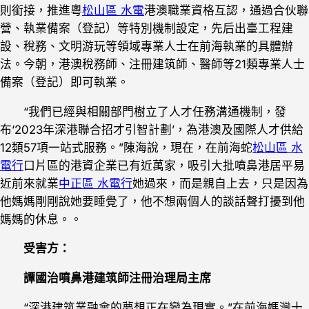
則銜接，推進粵
松山區 水電
港澳職業資格互認，通過合伙聯
營、執業備案（登記）等特別機制設定，先后出臺工程建
設、稅務、文明游玩等領域專業人士在前海執業的具體辦
法。今朝，港澳稅務師、注冊建筑師、醫師等21類專業人士
備案（登記）即可執業。
“我們已經與相關部門樹立了人才任務溝通機制，發
布‘2023年深港聯合招才引智計劃’，為港澳及國際人才供給
12類57項一站式服務。”陳海說，現在，在前海蛇
松山區 水
電行
口片區的港資企業已有近萬家，吸引大批噴鼻港居平易
近前來就業
中正區 水電行
她過來，而是親自上去，只是因為
他媽媽剛剛說她要睡覺了，他不想兩個人的談話聲打擾到他
媽媽的休息。。
受害方：
譚國治噴鼻港建筑師注冊治理局主席
“深港建筑業融會的夢想正在變為現實。”在前海媽灣十