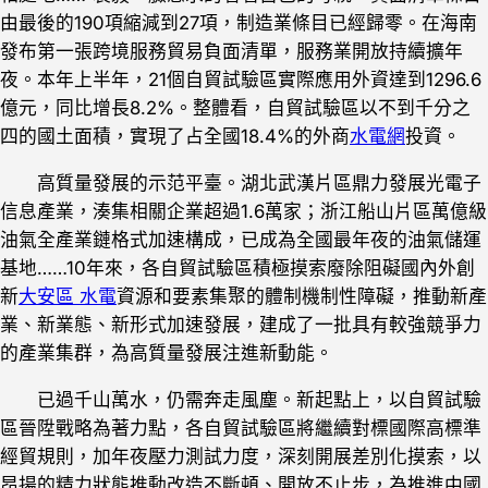
由最後的190項縮減到27項，制造業條目已經歸零。在海南
發布第一張跨境服務貿易負面清單，服務業開放持續擴年
夜。本年上半年，21個自貿試驗區實際應用外資達到1296.6
億元，同比增長8.2%。整體看，自貿試驗區以不到千分之
四的國土面積，實現了占全國18.4%的外商
水電網
投資。
高質量發展的示范平臺。湖北武漢片區鼎力發展光電子
信息產業，湊集相關企業超過1.6萬家；浙江船山片區萬億級
油氣全產業鏈格式加速構成，已成為全國最年夜的油氣儲運
基地……10年來，各自貿試驗區積極摸索廢除阻礙國內外創
新
大安區 水電
資源和要素集聚的體制機制性障礙，推動新產
業、新業態、新形式加速發展，建成了一批具有較強競爭力
的產業集群，為高質量發展注進新動能。
已過千山萬水，仍需奔走風塵。新起點上，以自貿試驗
區晉陞戰略為著力點，各自貿試驗區將繼續對標國際高標準
經貿規則，加年夜壓力測試力度，深刻開展差別化摸索，以
昂揚的精力狀態推動改造不斷頓、開放不止步，為推進中國