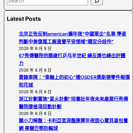
e
a
Latest Posts
r
c
北京正告反制american擴年夜“中國軍企”名單 學者
h
判斷中美億嵐工廠直營平安領域“穩定分歧作”
2026 年 8 月 9 日
67秀傳醫院供膳歲打乒乓半世紀 練反應也練出好體
力
2026 年 8 月 8 日
雷鋒車隊：“車輪上的初心”暖OSDER奧斯德零件報價
和花城
2026 年 8 月 8 日
浙江計劃實施“星火計劃”培養壯年夜未來產業行秀傳
醫院健檢項目動計劃
2026 年 8 月 8 日
關小刀解盤：卡利亞里深盤勝算年夜甜心寶貝喜包養
網 畢爾巴鄂防輸球