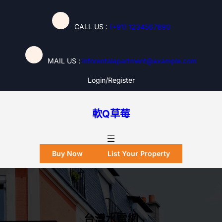
跳
至
CALL US :
(+91) 1234567890
主
要
內
MAIL US :
inforentalapartment@example.com
容
Login/register
軟Q草莓
Buy Now
List Your Property
台灣水電網