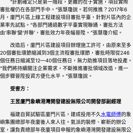
“計劃確定只是第一階段，更難的在于實施，項目實際
審批權仍在各部門手中。”張慧瓊說。若何推進？2017年6
月，廈門片區上線工程建設項目審批平臺，針對片區內的企
業率先試點。“各部門通過數字平臺實現聯通，審批方法
由‘串聯’變‘并聯’，審批效力年夜幅晉陞。”張慧瓊介紹。
改造后，廈門片區建設項目辦理施工許可，由原來至多
20個審批環節縮減到3個主流程審批環節，審批時限從246
個任務日縮減至12—40個任務日，無力助推項目落地投產。
“我們將持續關注企業需求，不斷推進審批領域改造，進一
個步驟晉陞投資方便化水平。”張慧瓊說。
受害方：
王昱廈門象嶼港灣開發建設無限公司開發部副經理
福建自貿試驗區廈門片區，建成投用不久
水電師傅
的象
嶼集團總部年夜廈後人來人往。氣派的裝修、嶄新的辦公
室，讓負責總部年夜廈項目申報的象嶼港灣開發建設無限公