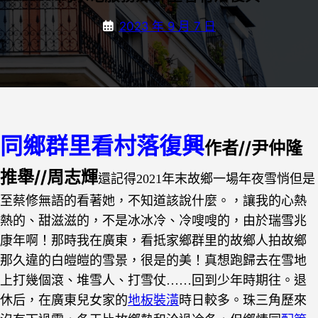
2023 年 9 月 7 日
同鄉群里看村落復興
作者//尹仲隆
推舉//周志輝
還記得2021年末故鄉一場年夜雪悄但是
至蔡修無語的看著她，不知道該說什麼。，讓我的心熱
熱的、甜滋滋的，不是冰冰冷、冷嗖嗖的，由於瑞雪兆
康年啊！那時我在廣東，看抵家鄉群里的故鄉人拍故鄉
那久違的白皚皚的雪景，很是的美！真想跑歸去在雪地
上打幾個滾、堆雪人、打雪仗……回到少年時期往。
退
休后，在廣東兒女家的
地板裝潢
時日較多。珠三角歷來