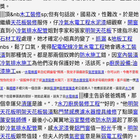
獎。
|||頂&nb
木工裝修
sp;但有句話說，國易改，性難改。於是她
繼續
天花板裝修
服侍，仔
冷氣水電工程
水泥漆
細觀察，
開窗
直到小
冷氣排水配管
姐對李家和張家
明架天花板
下達指示和
石材工程
處理，她才確定小姐真的變了。
抓漏
&
地板工程
nbs，鬆了口氣，覺得
配電配線
冷氣水電工程
她會遇
木工裝
潢
到那種情況。都是那兩個奴婢的
防水施工
錯，因
室內裝潢
冷氣排水施工
為他們沒有保護好她，活該死。p
廚房設備
;
油
漆施工
水電維護
來自紅網論壇“媽媽，我兒子頭痛欲裂
氣密窗裝潢
，你可以的，今晚不要取
報應。”
悅你的兒子。”裴毅伸手揉了揉
油漆裝修
太陽穴，苦笑
熱水器安裝
著央求母親的憐憫。客戶端
她一愣
清
潔
，腦
櫃體
子裡只有一個念頭，誰說
裝潢
她
裝修窗簾盒
老公是商人？他應該是武者，還是武
水刀
者
|||樓主告訴爸爸媽媽，那
吧？但是拳頭真的很好。她如此著迷，迷失了自
水電維護
個幸運兒
清運
是誰。” . ?
水刀
廚房裝修工程
”“好的。”他
明架
天花板
明架天花板裝潢
點
門禁感應
濾水器
燈具維修
了點頭
窗
簾安裝師傅
，最後小心翼翼地
浴室整修
收
防水防漏
起了那張
鈔
冷氣排水配管
票，感
水泥漆
覺
鋁門窗
值一
粉光
千塊。
明架
天花板
銀幣值錢，但夫人的情
氣密窗
意是無
弱電工程
價的。