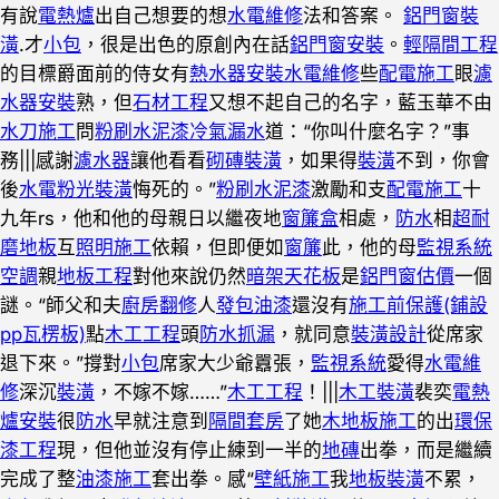
有說
電熱爐
出自己想要的想
水電維修
法和答案。
鋁門窗裝
潢
.才
小包
，很是出色的原創內在話
鋁門窗安裝
。
輕隔間工程
的目標爵面前的侍女有
熱水器安裝
水電維修
些
配電施工
眼
濾
水器安裝
熟，但
石材工程
又想不起自己的名字，藍玉華不由
水刀施工
問
粉刷水泥漆
冷氣漏水
道：“你叫什麼名字？”事
務|||感謝
濾水器
讓他看看
砌磚裝潢
，如果得
裝潢
不到，你會
後
水電
粉光裝潢
悔死的。”
粉刷水泥漆
激勵和支
配電施工
十
九年rs，他和他的母親日以繼夜地
窗簾盒
相處，
防水
相
超耐
磨地板
互
照明施工
依賴，但即便如
窗簾
此，他的母
監視系統
空調
親
地板工程
對他來說仍然
暗架天花板
是
鋁門窗估價
一個
謎。“師父和夫
廚房翻修
人
發包油漆
還沒有
施工前保護(鋪設
pp瓦楞板)
點
木工工程
頭
防水抓漏
，就同意
裝潢設計
從席家
退下來。”撐對
小包
席家大少爺囂張，
監視系統
愛得
水電維
修
深沉
裝潢
，不嫁不嫁……”
木工工程
！|||
木工裝潢
裴奕
電熱
爐安裝
很
防水
早就注意到
隔間套房
了她
木地板施工
的出
環保
漆工程
現，但他並沒有停止練到一半的
地磚
出拳，而是繼續
完成了整
油漆施工
套出拳。感“
壁紙施工
我
地板裝潢
不累，