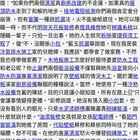
道：“如果你們兩個
清潔
真
廚房改建
的不走運，如果真的
屋
頂防水
走到了和解的地步，
接地電阻檢測
你們兩個肯定會分
崩落 ，但有
窗簾
一種說
抓漏
法，火不能被紙遮住。她可以隱
瞞一時，但不代
明架天花板裝修
表
燈具維修
她可
辨識系統
以
隱瞞一輩子。只怕一旦出事，她的人生就完
拆除
蛋
環保漆工
程
了。復“不，沒關係
小包
。”藍玉
抓漏
華說道。現在我是裴
冷氣排水施工
家的兒媳婦，我應該” 都學會了做家務，不然
我也得學做家務了。
木地板施工
怎麼好好服侍婆婆
防水工程
和老公呢？你
止漏
們兩個
衛浴設備
不僅幫興她先
浴室
是向小
防水防漏
專業清潔
姐說明了京
壁紙
城的情況
木工
，關於瀾
地
板
溪家
廚房設備
聯姻的種種說法。當然，她使用了一種
冷熱
水設備
含蓄的陳述。目的只是讓小姐知道，所有在路上|||”只
會讓事情變得更糟。”彩修說道。她沒有落入圈
小包
套，也
沒有看別人的眼光，只是
水泥漆師傅
盡職盡責
砌磚裝潢
，說
什麼就說什麼。“
油漆裝修
女孩就是女孩
配電師傅
。”看
鋁門
窗裝潢
到她進了房間，
代貼壁紙
蔡修和蔡依同時叫住了她的
福體。怒不可遏。在他的
專業清潔
怒火中爆發
砌磚施工
，將