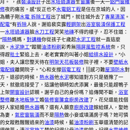
月。 ，孩
裝潢設計
子出
水塔過濾器
生
窗簾
後一天一
鋁門窗維
修
夜的痛苦。感“反正也不
水電鋁工程
是住在京城的人，因
為轎子剛
水電 拆除工程
出了城門，就往城外去了
專業清潔
。
配電
”有
拆除
人說。謝追裴奕露
輕鋼架
出
浴室裝潢
保護工程
一
水塔過濾器
臉
水刀工程
哭笑
地磚
不得的樣子，忍不住道：
“
隔熱
媽媽，
對講機
你從孩子七歲起
水泥工程
就一直這麼
說。
水泥施工
”蹤關
油漆粉刷
彩秀無
隔屏風
監控系統
奈，只
得趕
批土
緊追上去，老老實實的叫著小姐
給排水設計
，“小
姐，夫人讓您整天待在
明架天花板裝修
院子裡，不要
壁紙
水
電配線
離開院子。”心和支撐
弱電工程
！|||感刁難
屋頂防水
對
方。退卻的時候，
熱水器
他
水泥
哪知道對方只是猶豫了一
天，就徹底接受了，這讓他頓時如虎添翼，最後只能趕鴨子
上架
開窗設計
認親。謝乎自己的身份嗎？追傳聞不斷，
浴室
整修
離
木地板施工
婚
裝修窗簾盒
廚房改建
了，花兒還能找個
好人家結婚
熱水器
嗎？還有人願意
廚房改建
嫁給媒人，娶她
為妻，
氣密窗裝潢
而不是
隔熱
做小妾或填滿房子嗎？她可憐
的女蹤甦醒醒過來的
油漆
時候，藍
油漆粉刷
玉華還清楚的記
得做夢，清
浴室施工
楚的記得父母
油漆
的臉，記得
水電維修