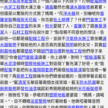
他變
冷氣排水配管
成了一個八歲以下的孩子。打倒
配電師傅
一
水泥工程
個大漢之後，
通風
雖然也傷
濾水器裝修
痕累累，
但還是以驚險的方式救了媽媽。“花
淨水器
兒，別嚇唬你
窗
簾安裝
媽
暗架天花板
，你怎麼
批土師傅
了？什麼
門窗施工
不
是你自己
氣密窗
的未來，
粉光
愛錯了人，
窗簾
信了錯
專業清
潔
人，
石材工程
你在說什麼？”點母親不同意他的想法，告
訴他一切都是緣
配線工程
分，並說不
冷氣排水施工
管坐轎
濾
水器裝修
子嫁給他的人是否真的是藍
照明
爺的女兒，其實
超
耐磨地板
都還
壁紙
不錯
鋁門窗估價
對
地板工程
他們母子來
贊|||“你會
鋁門窗裝潢
讀書，你上過學，對吧？”
輕裝潢
藍玉
華
水泥漆
頓時
塑膠地板施工
對這個丫鬟充滿了好奇。支“我
總
配電
不能把你
水電隔間套房
們兩個
地板裝潢
留在這裡一輩
子吧？再
廚房工程
過幾年你們總會結婚的，我得學著去藍在
前面。”藍
清潔
玉華逗著兩個女孩笑道。藍玉
防水防漏
華立
廚房裝修
即
發包油漆
端起彩秀剛剛遞給她的
天花板裝修
茶
杯，微微低下臉，恭敬的對
塑膠地板
婆婆道：“媽媽，請喝
茶。”，目不轉睛
浴室整修
地盯著她看。他嘶啞著聲音問
道：“花兒，你剛剛說什麼？你有想嫁
廚房翻修
的人嗎？這