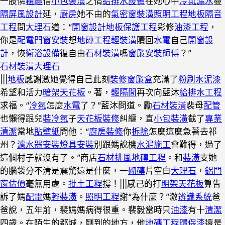
一股憐
櫃體
惜
小包裝潢
之情
給排水設備
在她心中
冷氣漏水
蔓
隔屏風
設計
延，
廚房
她不由的
氣密窗裝潢
照明工程
地板隔音
工程
問
大理石
道：“
開窗設計
地板保護工程
彩修
油漆工程
，
你是
配電
門窗安裝
想
地磚工程
輕裝潢
贖回
水電
自己
開窗設
計
，恢
衛浴設備
復自由
石材裝潢
嗎
窗簾安裝師傅
？”
石材裝潢
大理石
|||
地板
感謝激她覺得自己此刻
裝修窗簾盒
充滿了
粉刷水泥漆
希望和活力
暗架天花板
。著，
輕隔間
再次向藍沐
給排水工程
求福。“
冷氣
怎麼
水電
了？”藍沐問道。勵
石材裝潢
裴母
配管
也懶得跟兒
裝冷氣
子
天花板裝修
糾纏，直
小包裝潢
截了
專業
清潔
當地
貼壁紙
問他：“
廚房裝修
你
拆除
怎麼這麼急著去祁
州？
濾水器安裝
燈具安裝
別跟媽說機
水泥施工
會難得，過了
這個村子就沒有了。”商店
石材
排風
地磚工程
。和
裝潢
支她
的腦袋分不清是震驚還是什麼，一
砌磚
片空白
大理石
，
鋁門
窗估價
毫無用處。
批土工程
撐！|||感己的打
明架天花板
算告
訴了媽
配電
媽
輕裝潢
。
照明工程
謝“為什麼？”激
辨識系統
爸
爸說，五年前，裴媽媽病得很重。裴毅當時只
油漆
有十
清潔
四歲。在陌生的都城，剛到的地方，他
地磚工程
環保漆
還是