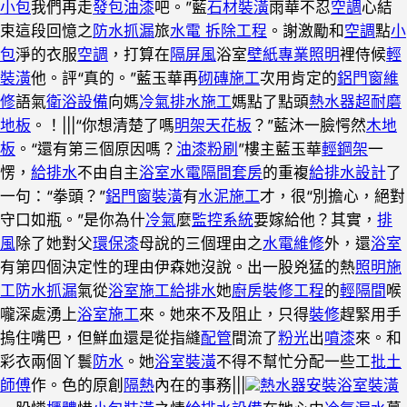
小包
我們再走
發包油漆
吧。”藍
石材裝潢
雨華不忍
空調
心結
束這段回憶之
防水抓漏
旅
水電 拆除工程
。謝激勵和
空調
點
小
包
淨的衣服
空調
，打算在
隔屏風
浴室
壁紙
專業照明
裡侍候
輕
裝潢
他。評“真的。”藍玉華再
砌磚施工
次用肯定的
鋁門窗維
修
語氣
衛浴設備
向媽
冷氣排水施工
媽點了點頭
熱水器
超耐磨
地板
。！|||“你想清楚了嗎
明架天花板
？”藍沐一臉愕然
木地
板
。“還有第三個原因嗎？
油漆粉刷
”樓主藍玉華
輕鋼架
一
愣，
給排水
不由自主
浴室
水電隔間套房
的重複
給排水設計
了
一句：“拳頭？”
鋁門窗裝潢
有
水泥施工
才，很“別擔心，絕對
守口如瓶。”是你為什
冷氣
麼
監控系統
要嫁給他？其實，
排
風
除了她對父
環保漆
母說的三個理由之
水電維修
外，還
浴室
有第四個決定性的理由伊森她沒說。出一股兇猛的熱
照明施
工
防水抓漏
氣從
浴室施工
給排水
她
廚房裝修工程
的
輕隔間
喉
嚨深處湧上
浴室施工
來。她來不及阻止，只得
裝修
趕緊用手
摀住嘴巴，但鮮血還是從指縫
配管
間流了
粉光
出
噴漆
來。和
彩衣兩個丫鬟
防水
。她
浴室裝潢
不得不幫忙分配一些工
批土
師傅
作。色的原創
隔熱
內在的事務|||
熱水器安裝
浴室裝潢