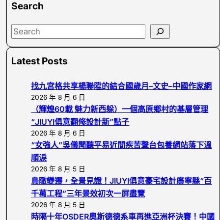
Search
S
e
a
Latest Posts
r
c
找九宮格共享楊聯陞的結合國歲月–文史–中國作家網
h
2026 年 8 月 6 日
（輝煌60載 魅力新西躲）一個高原鄉村的基層管理
“JIUYI俱意翻修設計新”點子
2026 年 8 月 6 日
“女強人”吳儀聞聽平易近間疾苦聲台包養網站落下溫
順淚
2026 年 8 月 5 日
鳥瞰變遷，全景見證！JIUYI俱意豪宅設計廣寧縣“百
千萬工程”三年景效初次一屏盡覽
2026 年 8 月 5 日
時隔十年OSDER奧斯德德系車再進亞洲杯決賽！中國