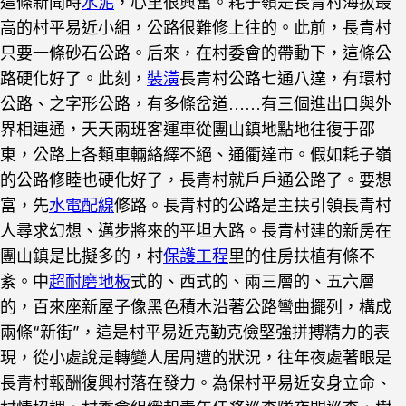
這條新聞時
水泥
，心里很興奮。耗子嶺是長青村海拔最
高的村平易近小組，公路很難修上往的。此前，長青村
只要一條砂石公路。后來，在村委會的帶動下，這條公
路硬化好了。此刻，
裝潢
長青村公路七通八達，有環村
公路、之字形公路，有多條岔道……有三個進出口與外
界相連通，天天兩班客運車從團山鎮地點地往復于邵
東，公路上各類車輛絡繹不絕、通衢達市。假如耗子嶺
的公路修睦也硬化好了，長青村就戶戶通公路了。要想
富，先
水電配線
修路。長青村的公路是主扶引領長青村
長青村建的新房在
人尋求幻想、邁步將來的平坦大路。
團山鎮是比擬多的，村
保護工程
里的住房扶植有條不
紊。中
超耐磨地板
式的、西式的、兩三層的、五六層
的，百來座新屋子像黑色積木沿著公路彎曲擺列，構成
兩條“新街”，這是村平易近克勤克儉堅強拼搏精力的表
現，從小處說是轉變人居周遭的狀況，往年夜處著眼是
長青村報酬復興村落在發力。
為保村平易近安身立命、