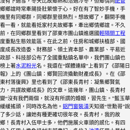
沒有下過雪，冬天比故鄉熱和洽過冷冬，但鄉情同
配管
鄉鄉誼時常牽腸掛肚縈懷于心。
好在有了智妙手機，手
機里有同鄉群，同鄉群里很熱烈。想故鄉了，翻開手機
看一看，就能看抵家村夫故鄉事，牽出鄉情鄉誼。
不久
前，在同鄉群里看到了邵東市團山鎮進選國
輕隔間工程
度重點生態效能區。在此之前，住房和城鄉扶植部、國
度成長改造委、財務部、領土資本部、農業部、平易近
政部、科技部公布了全國重點鎮名單中，我們團山鎮也
榜上著
水泥粉光
名。
我還在“媒體連線”上看到了《邵陽日
報》上的《團山鎮：鄉賢回流撬動財產成長》。在《邵
東村落復興》里也看到了《邵東長青村：凝集鄉賢氣
力，共謀故鄉成長》的文章。
這幾年，團山鎮、長青村
變“沒有我們兩個，就沒有所謂的婚姻，習先生。”藍玉華
緩緩搖頭，同時改名為他。
鋁門窗裝潢
天知道“世勳哥”說
了多少話，讓她有種更確切很年夜。長青村，我的故
鄉！長青村入伍甲士多，他們施展火車頭的感化。有四