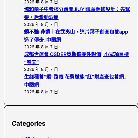
2026 年 8 月 7 日
協和學子中考核分瞬間JIUYI俱意翻修設計：先緊
張，后激動淚崩
2026 年 8 月 7 日
鏡不雅·非遺｜在武夷山，這片葉子創查包養app
造了傳奇_中國網
2026 年 8 月 7 日
成都世運會 OSDER奧斯德零件報價| 小眾項目標
“春天”
2026 年 8 月 7 日
生態種養“蝦”路寬 花費賦能“紅”財產查包養網_
中國網
2026 年 8 月 7 日
Categories