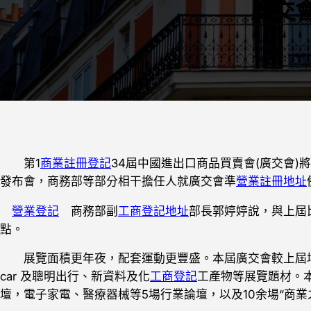
廣交
第1
商業註冊登記
34屆中國進出口商品買賣會(廣交會)將
發布會，商務部等部分相干擔任人就廣交會準
營業註冊地址
營業登記
商務部副
工商登記地址
部長郭婷婷說，與上屆
點。
展覽面積更年夜，配套運動更豐盛。本屆廣交會較上屆增
car 及聰明出行、新資料及化
工商登記
工產物等展覽題材。
壇，電子家電、醫療器械等5場行業論壇，以及10余場“商業