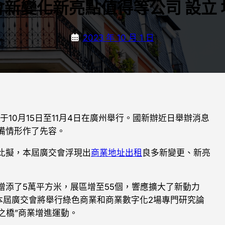
會新變化新亮點值得等公司 設立 
2023 年 10 月 1 日
于10月15日至11月4日在廣州舉行。國新辦近日舉辦消息
備情形作了先容。
比擬，本屆廣交會浮現出
商業地址出租
良多新變更、新亮
添了5萬平方米，展區增至55個，響應擴大了新動力
本屆廣交會將舉行綠色商業和商業數字化2場專門研究論
之橋”商業增進運動。