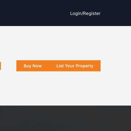
Login/register
Buy Now
List Your Property