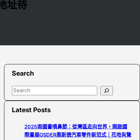
地址待
Search
S
e
a
Latest Posts
r
c
2025南國書噴鼻節：從灣區走向世界，開啟國
h
際書展OSDER奧斯德汽車零件新范式｜花地有聲