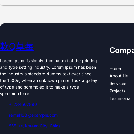
軟Q草莓
Comp
Lorem Ipsum is simply dummy text of the printing
and type setting industry. Lorem Ipsum has been
Home
the industry's standard dummy text ever since
About Us
the 1500s, when an unknown printer took a galley
Services
of type and scrambled it to make a type
Projects
specimen book.
Testimonial
+1234567890
rental123@example.com
555 las, korean City, China