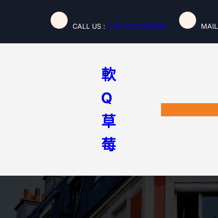
跳
至
CALL US :
(+91) 1234567890
MAIL
主
要
內
容
軟
Q
草
莓