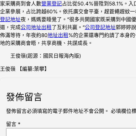
家采購商到會人數
營業登記
占比從50.4%晉陞到58.1%。
企業參展，占比跨越60%。依托廣交會平臺，趕蒼蠅趕蚊一
登記地址
夜，媽媽要睡覺了。”很多共開國家既采購到中國
道，完成
公司地址出租
了互利共贏。”
公司登記地址
郭婷婷
佈滿等待，年夜約80
地址出租
%的企業還專門約請了本身的
地的采購商會晤，共享商機、共謀成長。
王俊嶺(起源：國民日報海內版)
王俊嶺
【編纂:葉攀】
發佈留言
發佈留言必須填寫的電子郵件地址不會公開。
必填欄位
留言
*