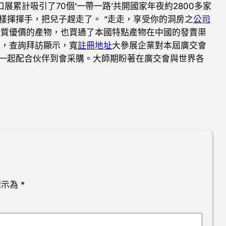
入口展累計吸引了70個‘一帶一路’共開國家年夜約2800多家
樣揮揮手，把兒子趕走了。 “走走，享受你的洞房之
公司
優質優價的產物，也買通了本國特點產物在中國的發賣渠
說，查詢拜訪顯示，寬
註冊地址
大參展企業對本屆廣交會
一起配合伙伴到會采購。大師期盼著在廣交會與世界各
標示為
*