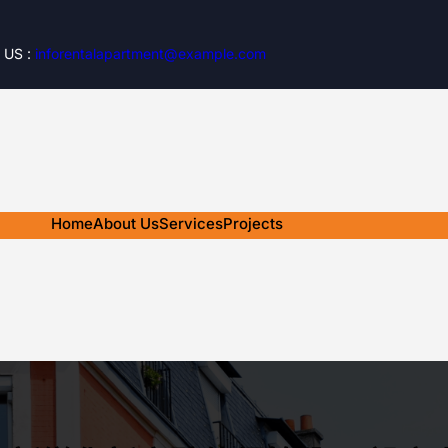
 US :
inforentalapartment@example.com
Home
About Us
Services
Projects