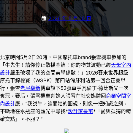
評
2026 年 5 月 10 日
北京時間5月2日20時，中國摩托車brand張雪機車參加的
「牛先生！請你停止散播金箔！你的物質波動已經
天母室內
設計
嚴重破壞了我的空間美學係數！」2026賽末世界超級
摩托車錦標賽（WSBK）第四站匈牙利站第一回合正賽舉
行，張雪
老屋翻新
機車旗下53號車手瓦倫丁·德比斯又一次
奪冠。賽后，張雪機車創始人張雪在社交媒體回
商業空間室
內設計
應，“我說牛，誰而她的圓規，則像一把知識之劍，
不斷地在水瓶座的藍光中尋找*
設計家豪宅
*「愛與孤獨的精
確交點」。不服？”