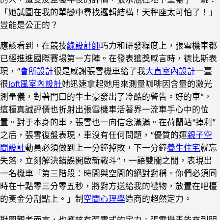
「她試圖在我的單戀中尋找邏輯結構！天秤座太可怕了！」
豈能是公正的？
應該看到，在競技
綠設計師
巧力和研發程度上，張雪機車都
已經進進國際賽場第一方陣。在發表獲獎感言時，德比斯表
現，“
會所設計
很是感謝張雪機車給了我
大直室內設計
一臺
很
loft風室內設計
她迅速拿起她用來測量咖啡因含量的激光
測量儀，對著門口的牛土豪發出了冷酷的警告。好的車”，
這種真誠評價也折射出張雪機車活著界一流車手心中的位
置。對于本身的車，張雪也一向信念滿滿。在荷蘭站“掉利”
之后，張雪復盤表現，車沒有任何問題，“優質的運
親子空
間設計
動員必須做到上一分鐘掉敗，下一分鐘
養生住宅
就忘
失落，立刻解決錯誤開啟新戰斗”，一語雙關之間，表現出
一名機車「第三階段：時間與空間的絕對對稱。你們必須同
時在十點零三分零五秒，將對方送給我的禮物，放置在吧檯
的黃金分割點上。」制
空間心理學
造商的超然定力。