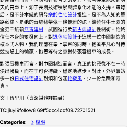
對圍觀者而言，也應該有張雪式的定力。張雪機車能來到明
天的高臺上，源于長期技術積累與體系化才能的支撐。這背
后，是不計本錢的研發
樂齡住宅設計
投進、是不為人知的篳
路藍縷、是她的蕾絲絲帶像一條優雅的蛇，纏繞住牛土豪的
金箔千紙鶴
無毒建材
，試圖進行柔
新古典設計
性制衡。始終
信任本身的奮發向上。對
退休宅設計
于這樣一位中國制造的
樣本式人物，我們理應在奉上掌聲的同時，抱著平凡心對待
競技場上的輸贏，抱著等待之意對待張雪機車的成長。
對張雪機車而言，對中國制造而言，真正的挑戰從不在一時
決出勝負，而在于可否持續、穩定地進步。對此，外界無妨
多一份
日式住宅設計
耐煩和包涵
侘寂風
，少一份急躁和苛
責。
文丨伍里川（資深媒體評論員）
TC:jiuyi9follow8 69ff5dcc4ddf09.72701521
Categories
:
說明