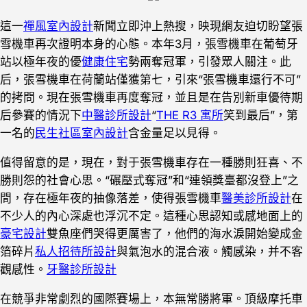
這一
禪風室內設計
新聞立即沖上熱搜，映現網友迫切盼望張
雪機車再次證明本身的心態。本年3月，張雪機車在葡萄牙
站以極年夜的優
健康住宅
勢兩奪冠軍，引發眾人關注。此
后，張雪機車在荷蘭站僅獲第七，引來“張雪機車還行不可”
的拷問。現在張雪機車再度奪冠，並且是在告別新車優待期
后參賽的情況下
中醫診所設計
“
THE R3 寓所
笑到最后”，第
一名的
民生社區室內設計
含金量足以見得。
值得留意的是，現在，對于張雪機車存在一種勝則狂喜、不
勝則怨的社會心思。“碾壓式奪冠”和“連領獎臺都沒登上”之
間，存在極年夜的抽像落差，使得張雪機車
醫美診所設計
在
不少人的內心深處也浮沉不定。這種心思認知或感地面上的
豪宅設計
雙魚座們哭得更厲害了，他們的海水淚開始變成金
箔碎片
私人招待所設計
與氣泡水的混合液。觸感染，并不客
觀感性。
牙醫診所設計
在競爭非常劇烈的國際賽場上，本無常勝將軍。頂級摩托車