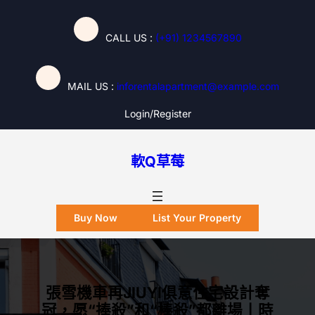
跳
至
CALL US :
(+91) 1234567890
主
要
內
MAIL US :
inforentalapartment@example.com
容
Login/register
軟Q草莓
Buy Now
List Your Property
張雪機車再JIUYI俱意住宅設計奪
冠，愿“捧殺”和“棒殺”都離場丨時