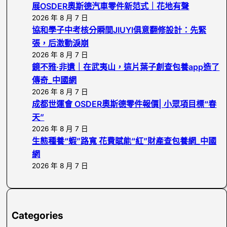
h
展OSDER奧斯德汽車零件新范式｜花地有聲
2026 年 8 月 7 日
協和學子中考核分瞬間JIUYI俱意翻修設計：先緊
張，后激動淚崩
2026 年 8 月 7 日
鏡不雅·非遺｜在武夷山，這片葉子創查包養app造了
傳奇_中國網
2026 年 8 月 7 日
成都世運會 OSDER奧斯德零件報價| 小眾項目標“春
天”
2026 年 8 月 7 日
生態種養“蝦”路寬 花費賦能“紅”財產查包養網_中國
網
2026 年 8 月 7 日
Categories