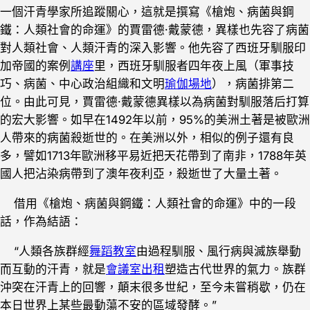
一個汗青學家所追蹤關心，這就是撰寫《槍炮、病菌與鋼
鐵：人類社會的命運》的賈雷德·戴蒙德，異樣也先容了病菌
對人類社會、人類汗青的深入影響。他先容了西班牙馴服印
加帝國的案例
講座
里，西班牙馴服者四年夜上風（軍事技
巧、病菌、中心政治組織和文明
瑜伽場地
），病菌排第二
位。由此可見，賈雷德·戴蒙德異樣以為病菌對馴服落后打算
的宏大影響。如早在1492年以前，95%的美洲土著是被歐洲
人帶來的病菌殺逝世的。在美洲以外，相似的例子還有良
多，譬如1713年歐洲移平易近把天花帶到了南非，1788年英
國人把沾染病帶到了澳年夜利亞，殺逝世了大量土著。
借用《槍炮、病菌與鋼鐵：人類社會的命運》中的一段
話，作為結語：
“人類各族群經
舞蹈教室
由過程馴服、風行病與滅族舉動
而互動的汗青，就是
會議室出租
塑造古代世界的氣力。族群
沖突在汗青上的回響，顛末很多世紀，至今未嘗稍歇，仍在
本日世界上某些最動蕩不安的區域發酵。”