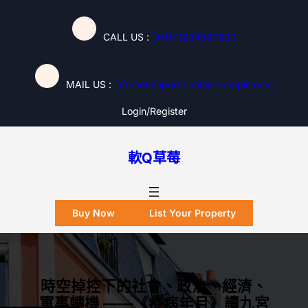
跳
至
CALL US :
(+91) 1234567890
主
要
內
MAIL US :
inforentalapartment@example.com
容
Login/register
軟Q草莓
Buy Now
List Your Property
時空掉控下的社會、政治、經濟、
軍事轉機 ——《疫病年月》讀九宮