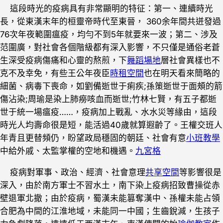
這段時光的疫病具有非常顯明的特征：第一、連續時光
長，從東漢末年的桓靈帝時代至東晉， 360余年間共迸發過
76次年夜範圍瘟疫，均勻不到5年就要來一波；第二、涉及
范圍廣，對社會各個階級都有深入影響，不只僅是通俗老蒼
生深受疫病傷痛和心靈的熬煎，下
舞蹈場地
層社會異樣也不
克不及幸免，有些王公年夜臣
時租空間
也在明天看來簡略的
細菌、病毒下喪命，如劉備逝世于痢疾;孫策逝世于面頰的箭
傷沾染;周瑜是染上肺癆咳血而逝世;竹林七賢，有五子都逝
世于統一場瘟疫……，疫病加上戰亂、水水災等緣由，這段
時光人均壽命很是短，能活過40歲就算遐齡了。王權交班人
年青且更替頻仍，盼望政局穩固的朝廷、社會有意
小班教學
中給外戚、太監掌權的空地和機遇。
九宮格
疫病對軍事、政治、經濟、社會意理
共享空間
等影響很是
深入，由於南方軍士不習水土，南下染上疫病招致曹操從赤
壁退軍北撤；由於疫病，蜀漢未能篡奪漢中、孫權未能占領
合肥為中間的江淮地域，未能同一中國；生齒銳減，生孩子