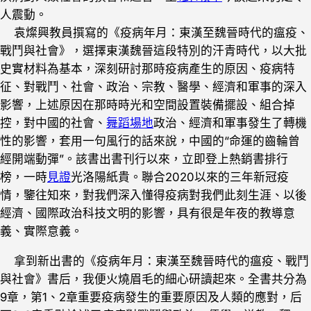
人震動。
袁燦興教員撰寫的《疫病年月：東漢至魏晉時代的瘟疫、
戰鬥與社會》，選擇東漢魏晉這段特別的汗青時代，以大批
史實材料為基本，深刻研討那時疫病產生的原因、疫病特
征、對戰鬥、社會、政治、宗教、醫學、經濟和軍事的深入
影響，上述原因在那時時光和空間設置裝備擺設、組合掉
控，對中國的社會、
舞蹈場地
政治、經濟和軍事發生了轉機
性的影響，套用一句風行的話來說，中國的“命運的齒輪曾
經開端動彈”。該書出書刊行以來，立即登上熱銷書排行
榜，一時
見證
光洛陽紙貴。聯合2020以來的三年新冠疫
情，鑒往知來，對我們深入懂得疫病對我們此刻生涯、以後
經濟、國際政治科技文明的影響，具有很是年夜的教導意
義、實際意義。
拿到新出書的《疫病年月：東漢至魏晉時代的瘟疫、戰鬥
與社會》書后，我便火燒眉毛的細心研讀起來。全書共分為
9章，第1、2章重要疫病發生的重要原因及人類的應對，后