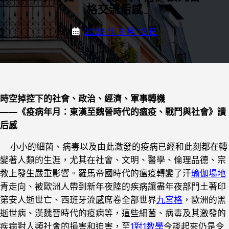
格交流后感
2023 年 9 月 13 日
時空掉控下的社會、政治、經濟、軍事轉機
——《疫病年月：東漢至魏晉時代的瘟疫、戰鬥與社會》讀
后感
小小的細菌、病毒以及由此激發的疫病已經和此刻都在轉
變著人類的生涯，尤其在社會、文明、醫學、倫理品德、宗
教上發生嚴重影響。羅馬帝國時代的瘟疫轉變了汗
瑜伽場地
青走向、被歐洲人帶到新年夜陸的疾病讓盡年夜部門土著印
第安人逝世亡、西班牙流感席卷全部世界
九宮格
，歐洲的黑
逝世病、漢魏晉時代的疫病等，這些細菌、病毒及其激發的
疾病對人類社會的損害和迫害，至
1對1教學
今談起來仍是令