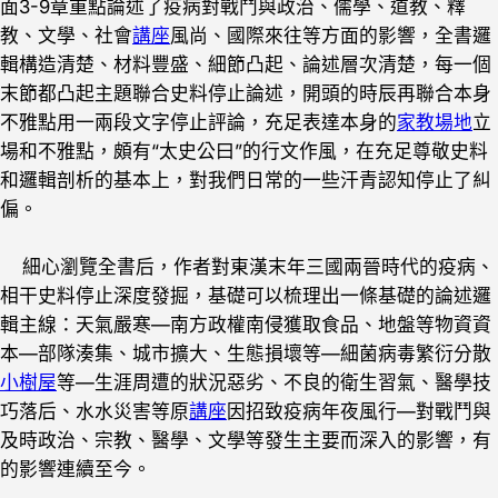
面3-9章重點論述了疫病對戰鬥與政治、儒學、道教、釋
教、文學、社會
講座
風尚、國際來往等方面的影響，全書邏
輯構造清楚、材料豐盛、細節凸起、論述層次清楚，每一個
末節都凸起主題聯合史料停止論述，開頭的時辰再聯合本身
不雅點用一兩段文字停止評論，充足表達本身的
家教場地
立
場和不雅點，頗有“太史公曰”的行文作風，在充足尊敬史料
和邏輯剖析的基本上，對我們日常的一些汗青認知停止了糾
偏。
細心瀏覽全書后，作者對東漢末年三國兩晉時代的疫病、
相干史料停止深度發掘，基礎可以梳理出一條基礎的論述邏
輯主線：天氣嚴寒—南方政權南侵獲取食品、地盤等物資資
本—部隊湊集、城市擴大、生態損壞等—細菌病毒繁衍分散
小樹屋
等—生涯周遭的狀況惡劣、不良的衛生習氣、醫學技
巧落后、水水災害等原
講座
因招致疫病年夜風行—對戰鬥與
及時政治、宗教、醫學、文學等發生主要而深入的影響，有
的影響連續至今。