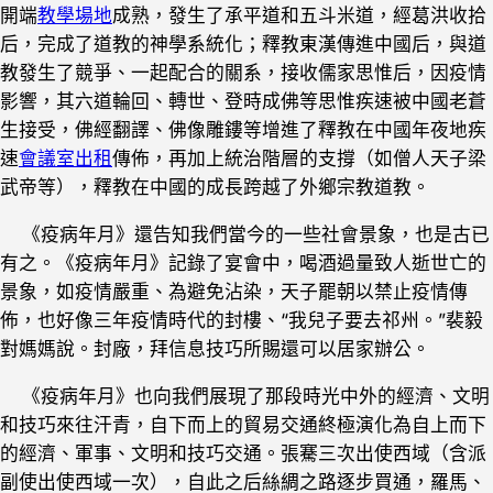
開端
教學場地
成熟，發生了承平道和五斗米道，經葛洪收拾
后，完成了道教的神學系統化；釋教東漢傳進中國后，與道
教發生了競爭、一起配合的關系，接收儒家思惟后，因疫情
影響，其六道輪回、轉世、登時成佛等思惟疾速被中國老蒼
生接受，佛經翻譯、佛像雕鏤等增進了釋教在中國年夜地疾
速
會議室出租
傳佈，再加上統治階層的支撐（如僧人天子梁
武帝等），釋教在中國的成長跨越了外鄉宗教道教。
《疫病年月》還告知我們當今的一些社會景象，也是古已
有之。《疫病年月》記錄了宴會中，喝酒過量致人逝世亡的
景象，如疫情嚴重、為避免沾染，天子罷朝以禁止疫情傳
佈，也好像三年疫情時代的封樓、“我兒子要去祁州。”裴毅
對媽媽說。封廠，拜信息技巧所賜還可以居家辦公。
《疫病年月》也向我們展現了那段時光中外的經濟、文明
和技巧來往汗青，自下而上的貿易交通終極演化為自上而下
的經濟、軍事、文明和技巧交通。張騫三次出使西域（含派
副使出使西域一次），自此之后絲綢之路逐步買通，羅馬、