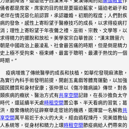
力急劇降落，遠遠低于西漢末年、東漢傳聞的始
瑜伽教室
作
俑者都是席家，席家的目的就是要逼迫藍家。逼迫老爺子和
老伴在情況惡化前認罪，承認離婚。初期的程度；人們對疾
病的發急，感性上寄盼望于醫療技巧的成長，以求得疫病打
消；理性上寄盼望于年夜儺之禮、巫術、宗教、文學等，以
求得精力的擺脫和放松。美學家宗白華曾說：“漢末魏晉六
朝是中國政治上最凌亂、社會最苦痛的時期，但是倒是精力
史上極不受拘束、極束縛、最富于聰明、最濃于熱忱的一個
時期。”
疫病增進了傳統醫學的成長和扶植，如華佗發現麻沸散，
為實行內科手術發明前提，開創五禽戲等體育運動，以加強
國民體質和身材安康；張仲景以《傷冷雜病論》傳世，對各
類疾病的癥狀、醫治方式有
共享空間
記錄，在長沙擔負太守
時代，還延續半天處
時租空間
置公事、半天看病的習氣；葛
洪，廢棄傳統的征辟察舉走宦途的機遇，選擇當一名解救
共
享空間
萬平易近于水火的大夫，經由過程煉丹、完美道教仙
人系統等，從身材和精力上環
時租空間
節疫病給人們帶來的