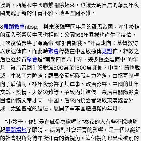
波斯、西域和中國聯繫關係起來，也讓天朝自居的華夏年夜
國開端了新的汗青不雅、地區空間不雅。
&
舞蹈教室
nbsp; 與東漢魏晉同年月的羅馬帝國，產生疫情
的深入影響與中國也相似：公園166年異樣也產生了疫情，
此次疫情影響了羅馬帝國的“告訴我。”汗青走向：基督教得
以疾速傳佈，而此時
聚會
釋教在中國敏捷傳
見證
佈，釋教之
后也逐步買
聚會
進“南朝四百八十寺，幾多樓臺煙雨中”的年
月；羅馬帝國生齒銳減500萬至1500萬擺佈，中國生齒也銳
減，生孩子力降落；羅馬帝國部隊戰斗力降落，由招募制轉
向了雇傭制，極年夜影響了其軍事、政治影響，中國的比年
交戰、疫情、天然災難等，招致內奸進侵，最后由關隴顯貴
團體的隋文帝才同一中國，后來的統治者汲取東漢魏晉外
戚、太監擅權的經驗，展開了軍事團體擅權的年月。
“小嫂子，你這是在威脅秦家嗎？”秦家的人有些不悅地瞇
起
舞蹈場地
了眼睛。 病菌對社會汗青的影響，是一個以纖細
的社會視角對待年夜汗青的新視角。這個視角也異樣被別的