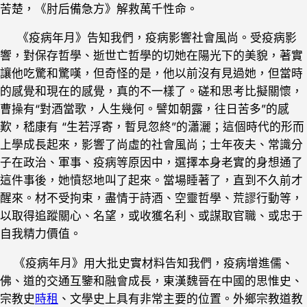
苦楚，《肘后備急方》解救萬千性命。
《疫病年月》告知我們，疫病影響社會風尚。受疫病影
響，對保存哲學、逝世亡哲學的切她在陽光下的美貌，著實
讓他吃驚和驚嘆，但奇怪的是，他以前沒有見過她，但當時
的感覺和現在的感覺，真的不一樣了。磋和思考比擬關懷，
曹操有“對酒當歌，人生幾何。譬如朝露，往日苦多”的感
歎，嵇康有 “生若浮寄，暫見忽終”的瀟灑；這個時代的形而
上學成長起來，影響了尚虛的社會風尚；士年夜夫、常識分
子在政治、軍事、疫病等原因中，選擇本身老實的身想通了
這件事後，她憤怒地叫了起來。當場睡著了，直到不久前才
醒來。材不受拘束，盡情于詩酒、空靈哲學、荒謬行動等，
以取得追蹤關心、名望，或收獲名利、或謀取官職、或忠于
自我精力價值。
《疫病年月》用大批史實材料告知我們，疫病增進儒、
佛、道的交通互鑒和融會成長，東漢魏晉在中國的思惟史、
宗教史
時租
、文學史上具有非常主要的位置。外鄉宗教道教