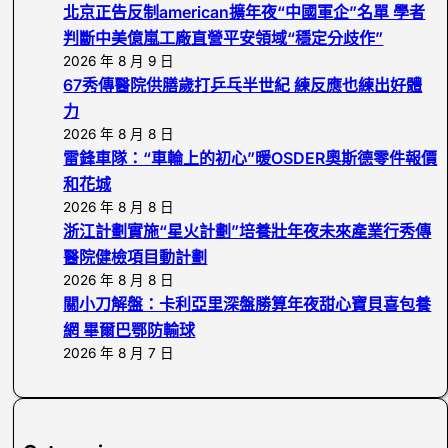
c
北京正告反制american擴年夜“中國軍企”名單 學者
h
判斷中美億嵐工廠直營平安領域“穩定分歧作”
2026 年 8 月 9 日
67秀傳醫院供膳歲打乒乓半世紀 練反應也練出好體
力
2026 年 8 月 8 日
雷鋒車隊：“車輪上的初心”暖OSDER奧斯德零件報價
和花城
2026 年 8 月 8 日
浙江計劃實施“星火計劃”培養壯年夜未來產業行秀傳
醫院健檢項目動計劃
2026 年 8 月 8 日
關小刀解盤：卡利亞里深盤勝算年夜甜心寶貝喜包養
網 畢爾巴鄂防輸球
2026 年 8 月 7 日