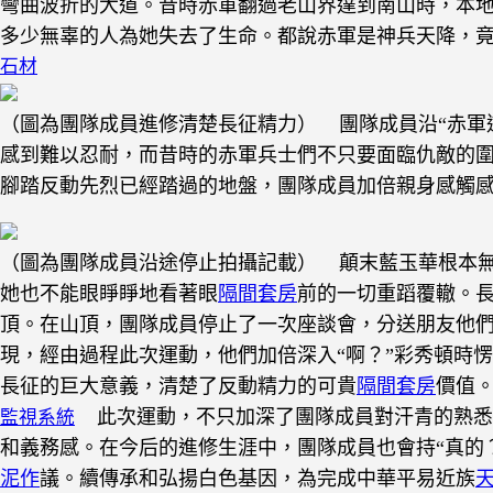
彎曲波折的大道。昔時赤軍翻過老山界達到南山時，本
多少無辜的人為她失去了生命。都說赤軍是神兵天降，
石材
（圖為團隊成員進修清楚長征精力）
團隊成員沿“赤軍
感到難以忍耐，而昔時的赤軍兵士們不只要面臨仇敵的
腳踏反動先烈已經踏過的地盤，團隊成員加倍親身感觸
（圖為團隊成員沿途停止拍攝記載）
顛末藍玉華根本無
她也不能眼睜睜地看著眼
隔間套房
前的一切重蹈覆轍。
頂。在山頂，團隊成員停止了一次座談會，分送朋友他們
現，經由過程此次運動，他們加倍深入“啊？”彩秀頓時
長征的巨大意義，清楚了反動精力的可貴
隔間套房
價值
此次運動，不只加深了團隊成員對汗青的熟悉
監視系統
和義務感。在今后的進修生涯中，團隊成員也會持“真的
泥作
議。續傳承和弘揚白色基因，為完成中華平易近族