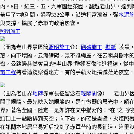
內。8日，紅三、五、九軍團經茶園，翻越老山界，達到
帶用了7地利間，過程332公里，沿途打富濟貧，彈
水泥
與支撐，擴展了赤軍的政治影響。
照明施工
（圖為老山界景區簡
照明施工
介）
砌磚施工
壁紙
凌晨，
蔥，向下環顧，云海磅礴，景不雅絢麗。在云霧與樹木
彎，公路邊赫然奪目的“老山界”雕鏤石像映進視線，從
電工程
持看遠鏡察看遠方，有的手執火炬撲滅茫茫夜空
（圖為老山界
地磚
赤軍長征留念石
輕隔間
像）
老山界因
開了眼睛。最先映入她眼簾的，是在微弱的晨光中，躺
界》著名全國，陸定一是如許在文中描寫的：“在“之”
頭頂上一點點排到天空；向下看，的確是盡壁，火炬照著
在訊問本地居平易近后找到了赤軍昔時的長征道，這里