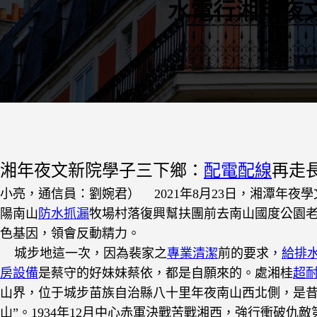
水電行湘年夜
湘年夜文新院學子三下鄉：
配電配線
再走
小亮，通信員：劉婉君）
2021年8月23日，湘潭年夜
陽南山
防水抓漏
牧場村落復興幫扶團前去南山國度公園
色基因，領會反動精力。
城步地這一次，因為裴家之
專業清潔
前的要求，
給排
房設備
是蔡守的好妹妹蔡依，都是自願來的。處湘桂
超
山界，位于城步苗族自治縣八十里年夜南山西北側，是昔
山”。1934年12月中心赤軍決戰苦戰湘西，強行衝破仇