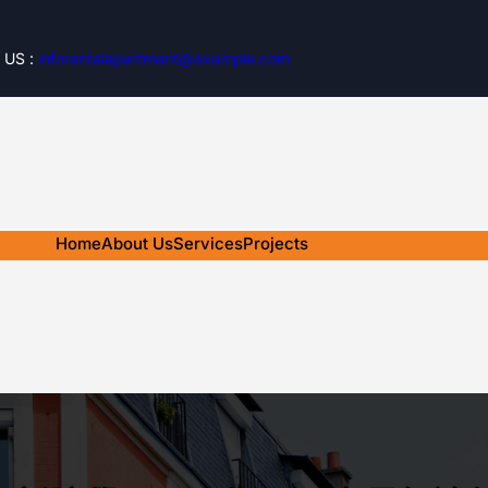
 US :
inforentalapartment@example.com
Home
About Us
Services
Projects