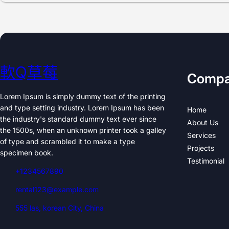
軟Q草莓
Comp
Lorem Ipsum is simply dummy text of the printing
and type setting industry. Lorem Ipsum has been
Home
the industry's standard dummy text ever since
About Us
the 1500s, when an unknown printer took a galley
Services
of type and scrambled it to make a type
Projects
specimen book.
Testimonial
+1234567890
rental123@example.com
555 las, korean City, China