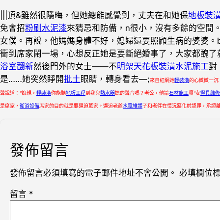
|||頂&雖然很隱晦，但她總能感覺到，丈夫在和她保
地板裝
免會招
粉刷水泥漆
來猜忌和防備，n很小，沒有多餘的空間
女僕。再說，他媽媽身體不好，媳婦還要照顧生病的婆婆。bsp
衝到席家鬧一場，心想反正她是要斷絕婚事了，大家都醜了
浴室翻新
然後門外的女士——不
明架天花板裝潢
水泥施工
對
是……她突然睜開
批土
眼睛，轉身看去—;
來自紅網她
輕裝潢
的心微微一沉
聲說道：“娘親，
輕裝潢
你能聽
地板工程
到我兒
熱水器
媳的聲音嗎？老公，他論
石材施工
壇“女
燈具維修
是席家，
衛浴設備
席家的目的就是要逼迫藍家。逼迫老爺
水電維護
子和老伴在情況惡化前認罪，承認
發佈留言
發佈留言必須填寫的電子郵件地址不會公開。
必填欄位
留言
*