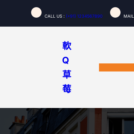
跳
至
CALL US :
(+91) 1234567890
MAIL
主
要
內
容
軟
Q
草
莓