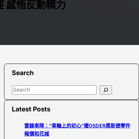
 感悟反動精力
Search
S
e
a
Latest Posts
r
c
雷鋒車隊：“車輪上的初心”暖OSDER奧斯德零件
h
報價和花城