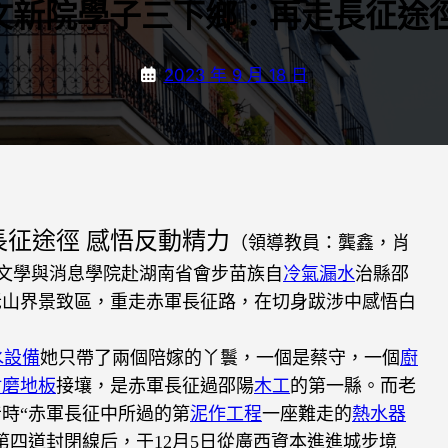
文新院學子三下鄉：再走長征途徑
2023 年 9 月 18 日
長征途徑 感悟反動精力
（領導教員：龔鑫，肖
學文學與消息學院赴湖南省會步苗族自
冷氣漏水
治縣邵
老山界景致區，重走赤軍長征路，在切身跋涉中感悟白
水設備
她只帶了兩個陪嫁的丫鬟，一個是蔡守，一個
廚
耐磨地板
接壤，是赤軍長征過邵陽
木工
的第一縣。而老
時“赤軍長征中所過的第
泥作工程
一座難走的
熱水器
敵第四道封閉線后，于12月5日從廣西資本進進城步境