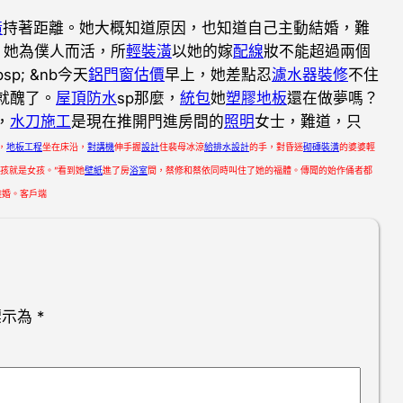
潢
持著距離。她大概知道原因，也知道自己主動結婚，難
。她為僕人而活，所
輕裝潢
以她的嫁
配線
妝不能超過兩個
; &nb今天
鋁門窗估價
早上，她差點忍
濾水器裝修
不住
就醜了。
屋頂防水
sp那麼，
統包
她
塑膠地板
還在做夢嗎？
，
水刀施工
是現在推開門進房間的
照明
女士，難道，只
，
地板工程
坐在床沿，
對講機
伸手握
設計
住裴母冰涼
給排水設計
的手，對昏迷
砌磚裝潢
的婆婆輕
孩就是女孩。”看到她
壁紙
進了房
浴室
間，蔡修和蔡依同時叫住了她的福體。傳聞的始作俑者都
離婚。客戶端
標示為
*