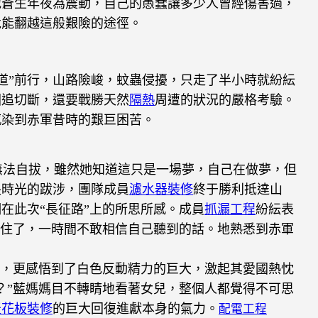
地蒼生年夜為震動，自己的愚蠢讓多少人曾經傷害過，
竟能翻越這般艱險的途徑。
道”前行，山路險峻，蚊蟲侵擾，只走了半小時就紛紜
圍追切斷，還要戰勝天然
隔熱
周遭的狀況的嚴格考驗。
感染到赤軍昔時的艱巨困苦。
法自拔，雖然她知道這只是一場夢，自己在做夢，但
長時光的跋涉，團隊成員
濾水器裝修
終于勝利抵達山
在此次“長征路”上的所思所感。成員
抓漏工程
紛紜表
愣住了，一時間不敢相信自己聽到的話。地熟悉到赤軍
。
，更感悟到了白色反動精力的巨大，激起其愛國熱忱
？”藍媽媽目不轉睛地看著女兒，整個人都覺得不可思
天花板裝修
的巨大回復進獻本身的氣力。
配電工程