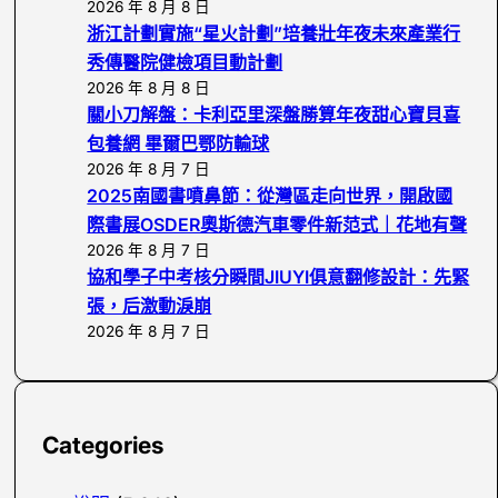
2026 年 8 月 8 日
浙江計劃實施“星火計劃”培養壯年夜未來產業行
秀傳醫院健檢項目動計劃
2026 年 8 月 8 日
關小刀解盤：卡利亞里深盤勝算年夜甜心寶貝喜
包養網 畢爾巴鄂防輸球
2026 年 8 月 7 日
2025南國書噴鼻節：從灣區走向世界，開啟國
際書展OSDER奧斯德汽車零件新范式｜花地有聲
2026 年 8 月 7 日
協和學子中考核分瞬間JIUYI俱意翻修設計：先緊
張，后激動淚崩
2026 年 8 月 7 日
Categories