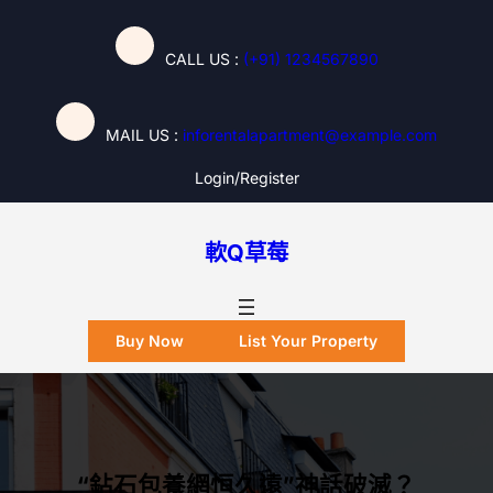
跳
至
CALL US :
(+91) 1234567890
主
要
內
MAIL US :
inforentalapartment@example.com
容
Login/register
軟Q草莓
Buy Now
List Your Property
“鉆石包養網恒久遠”神話破滅？