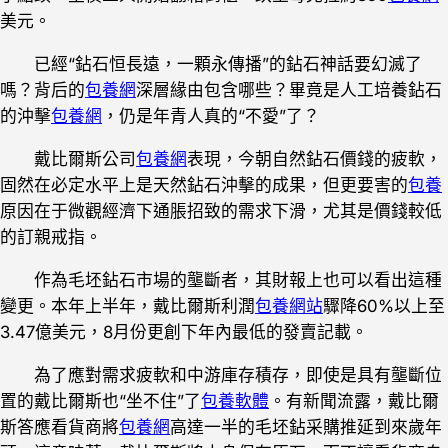
美元。
已經“鉆石恒長遠，一顆永傳播”的鉆石神話要幻滅了
嗎？背后的
包養網
深層緣由包含哪些？畢竟是人工培養鉆石
的沖擊
包養網
，仍是年青人真的“不愛”了？
戴比爾斯公司
包養網
表現，今朝自然鉆石價錢的疲軟，
固然在必定水平上是天然鉆石沖擊的成果，但更要害的
包養
原因在于微觀經濟下通脹招致的需求下滑，尤其是價錢較低
的訂親戒指。
作為毛坯鉆石市場的壟斷者，其財報上也可以看出這種
變更。本年上半年，戴比爾斯利潤
包養網站
驟降60%以上至
3.47億美元，8月份更創下年內最低的發賣記載。
為了應對需求疲軟和中游庫存積存，即使是具有壟斷位
置的戴比爾斯也“坐不住”了
包養軟體
。有新聞流露，戴比爾
斯答應看貨商將
包養網
高達一半的毛坯鉆采購推延到來歲年