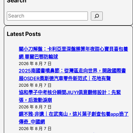
Search
S
e
a
Latest Posts
r
c
關小刀解盤：卡利亞里深盤勝算年夜甜心寶貝喜包養
h
網 畢爾巴鄂防輸球
2026 年 8 月 7 日
2025南國書噴鼻節：從灣區走向世界，開啟國際書
展OSDER奧斯德汽車零件新范式｜花地有聲
2026 年 8 月 7 日
協和學子中考核分瞬間JIUYI俱意翻修設計：先緊
張，后激動淚崩
2026 年 8 月 7 日
鏡不雅·非遺｜在武夷山，這片葉子創查包養app造了
傳奇_中國網
2026 年 8 月 7 日