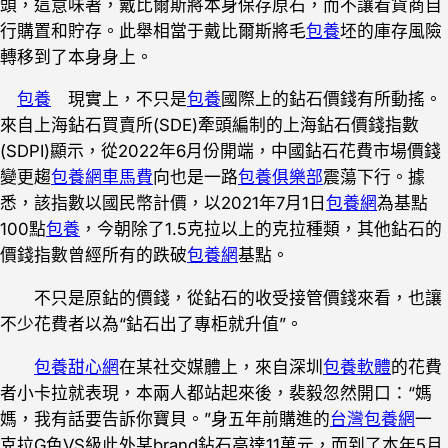
頭，這意味著，戴比爾斯將本身保存原石，而不讓看貨商自
行購置和貯存。此舉相當于戴比爾斯將毛
包養
坯的庫存風險
轉移到了本身身上。
包養
現實上，不只是
包養
國際上的鉆石價錢有所動搖。
來自上海鉆石買賣所(SDE)牽頭編制的上海鉆石價錢指數
(SDPI)顯示，從2022年6月份開端，中國鉆石花費市場價錢
變更趨
包養網車馬費
向也是一路
包養俱樂部
震蕩下行。據
悉，該指數以國民幣計價，以2021年7月1日
包養網
為基點
100點
包養
，今朝除了1.5克拉以上的克拉種類，其他鉆石的
價錢指數曾經所有的跌破
包養網
基點。
不只是原鉆的價錢，從鉆石的收受接管價錢來看，也讓
不少花費者以為“鉆石出了專柜就升值”。
包養甜心網
在某社交媒體上，來自深圳
包養軟體
的花費
者小卡拉就表現，本兩人都站起來後，裴毅忽然開口：“媽
媽，我有話要告訴你寶貝。”身五年前購進的
台灣包養網
一
克拉G色VS級此外某brand鉆石高達11萬元，而到了本年5月