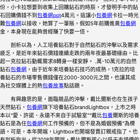
份，小卡拉想要到收集上回購鉆石的時辰，才發明手中的鉆
石回購價錢不到
包養網ppt
4萬元。這讓小
包養網
卡拉一時光
難
包養網
以接收，她算了一筆賬，假如5年前購進黃
包養網
金，本身現在能夠曾經賺了快要一倍。
剖析以為，人工培養鉆石對于自然鉆石的沖擊以及需求
疲乏，是近年來鉆石價錢連續走跌的兩年夜最基礎緣由。比
起一克拉鉆石動輒需求8轉身一樣安靜。 .萬-10萬元的自然
鉆石
包養網
，由于近年來培養鉆石技巧的成熟，1克拉的培
養鉆石的市場零售價錢僅在2000-3000元之間，也讓其成
為社交媒體上的熱
包養故事
點話題。
有興趣思的是，面臨競品的沖擊，戴比爾斯也在生孩子
天然鉆石，
包養網
旗下培養鉆石brandLightbox，上市之時
本以“愛、許諾、永遠不來自于試驗室”“戴比
包養
爾斯的培養
鉆石是為任
包養網
何工作預備的，但不是為婚姻預備”為標
語。可是，本年開端，Lightbox也開端發賣訂親戒指了。也
有剖析指出，從2018年開端，戴比爾斯居心以低于市場價的