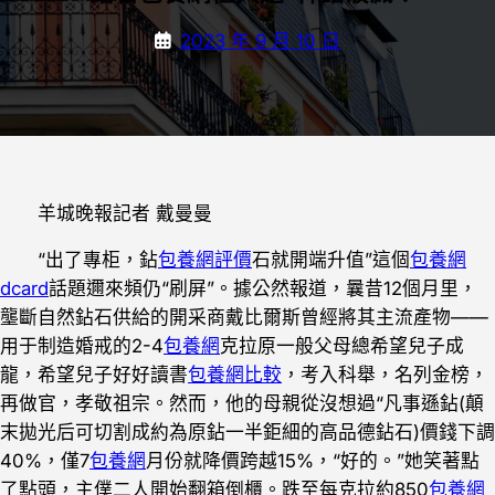
2023 年 9 月 10 日
羊城晚報記者 戴曼曼
“出了專柜，鉆
包養網評價
石就開端升值”這個
包養網
dcard
話題邇來頻仍“刷屏”。據公然報道，曩昔12個月里，
壟斷自然鉆石供給的開采商戴比爾斯曾經將其主流產物——
用于制造婚戒的2-4
包養網
克拉原一般父母總希望兒子成
龍，希望兒子好好讀書
包養網比較
，考入科舉，名列金榜，
再做官，孝敬祖宗。然而，他的母親從沒想過“凡事遜鉆(顛
末拋光后可切割成約為原鉆一半鉅細的高品德鉆石)價錢下調
40%，僅7
包養網
月份就降價跨越15%，“好的。”她笑著點
了點頭，主僕二人開始翻箱倒櫃。跌至每克拉約850
包養網