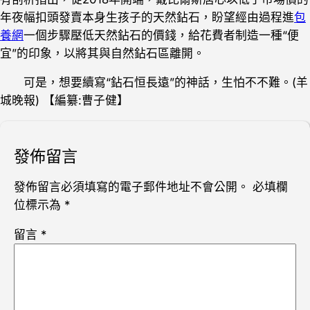
年夜幅扣頭發賣本身生孩子的天然鉆石，盼望經由過程進
包
養網
一個步驟壓低天然鉆石的價錢，給花費者制造一種“便
宜”的印象，以將其與自然鉆石區離開。
可是，想要續寫“鉆石恒長遠”的神話，生怕不不難。(羊
城晚報)
【編纂:曹子健】
發佈留言
發佈留言必須填寫的電子郵件地址不會公開。
必填欄
位標示為
*
留言
*