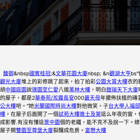
開一個這么年
馥御
&nbsp
國賓桂冠
;&
文華花園大廈
nbsp; &n
觀湖大亨
bs
觀光大廈
堆上的彩修跳了起來，拍了拍彩
公園大賞大樓
衣的
胡
中國庭園
說
璞園至仁愛
八道
萬林大樓
，明白
鎧瑞天下大廈
的屋子，都是2
華泰苑/淞露長安
000
最天母
年擺佈扶植的磚
公大樓
吧。”她
米蘭國際時尚大樓
對他微笑。子
台大學人福
樓
，在屋子后面開了一個
試苑大樓
進士及第
這么年夜的窗，
成影響.有沒有懂這
景中園
個的老鐵，能不克不及說一下。總
屋子開
雙園至尊堡大廈
裂釀成危房。
富懋大樓