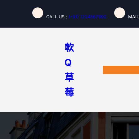
跳
至
CALL US :
(+91) 1234567890
MAIL
主
要
內
容
軟
Q
草
莓