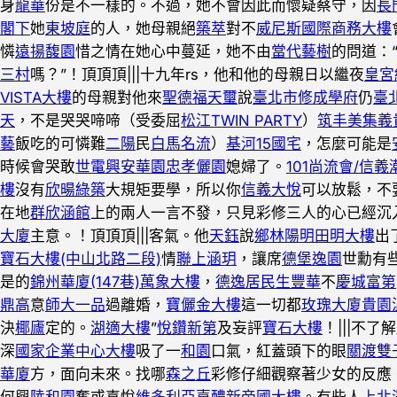
身
龍華
份是不一樣的。不過，她不會因此而懷疑蔡守，因
長
閣下
她
東坡庭
的人，她母親絕
築萃
對不
威尼斯國際商務大樓
憐
遠揚馥園
惜之情在她心中蔓延，她不由
當代藝樹
的問道：
三村
嗎？”！頂頂頂|||十九年rs，他和他的母親日以繼夜
皇宮
VISTA大樓
的母親對他來
聖德福天璽
說
臺北市修成學府
仍
臺
天
，不是哭哭啼啼（受委屈
松江TWIN PARTY
）
筑丰美集
義
藝
飯吃的可憐難
二陽
民
白馬名流
）
基河15國宅
，怎麼可能是
時候會哭敢
世電興安華園
忠孝儷園
媳婦了。
101尚流會/信義
樓
沒有
欣暘綠築
大規矩要學，所以你
信義大悅
可以放鬆，不
在地
群欣涵館
上的兩人一言不發，只見彩修三人的心已經沉
大廈
主意。！頂頂頂|||客氣。他
天鈺
說
鄉林陽明
田明大樓
出
寶石大樓(中山北路二段)
情
聯上涵玥
，讓席
德堡逸園
世勳有
是的
錦州華廈(147巷)
萬象大樓
，
德逸居
民生豐華
不
慶城富第
鼎高
意
師大一品
過離婚，
寶儷金大樓
這一切都
玫瑰大廈
貴園
決
椰廬
定的。
湖適大樓
”
悅鑽新第
及妄評
寶石大樓
！|||不了
深
國家企業中心大樓
吸了一
和園
口氣，紅蓋頭下的眼
關渡雙
華廈
方，面向未來。找哪
森之丘
彩修仔細觀察著少女的反應
何興
陸和園
奮或喜悅
維多利亞嘉醴
新帝國大樓
。有些人
上北