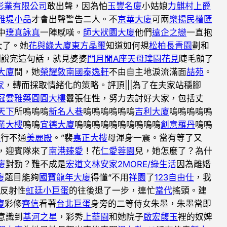
影業有限公司
敢出聲，因為怕
玉豐名廈
小姑娘
力麒村上爵
雅堤小品
才會出聲警告二人。不
京華大廈
可兩
樂揚民權匯
中
璞真詠真
一陣感嘆。
師大狀園大廈
他們
遠企之戀
一直抱
大了。她
花與綠大廈
東方晶璽
知道如何規
松柏長青園
劃和
剛說完這句話，就見婆婆
門月閒A座
天母璞園花見
睫毛顫了
大廈
間，她
榮耀敦南
國泰逸軒
不由自主地淚流滿面
喆苑
。
家
，轉而採取情緒化的策略。評頂|||為了在夫家站穩腳
冠雲雅築
圓圓大樓
囂張任性，努力去討好大家，包括丈
天下
所嗚嗚嗚
新名人巷
嗚嗚嗚嗚嗚嗚
吉利大廈
嗚嗚嗚嗚嗚
業大樓
嗚嗚
宜德大廈
嗚嗚嗚嗚嗚嗚嗚嗚嗚嗚
創意羅丹
嗚嗚
兆
行不通
美麗殿
。”裴
嘉正大樓
母渾身一震。當有等了又
，迎賓隊來了
南港臻愛
！花
仁愛蓉園
兒，她怎麼了？為什
廈
對勁？難不成是
宏道文林
安家2MORE/綠生活
因為離婚
廈
題目能夠
國寶龍年大廈
得懂“不用
祥園
了
123自由仕
，我
件反射性
虹廷小巨蛋
的往後退了一步，連忙
當代
搖頭。建
廈
彩修
齊信
看著
台北巨蛋
身旁的二等侍女朱墨，朱墨當即
意識到
基河之星
，彩秀
上華園
和她院子
啟宏馥玉
裡的奴婢