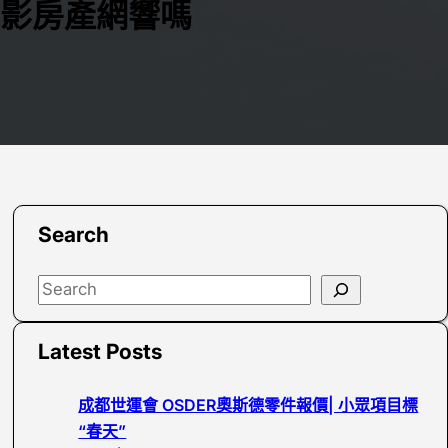
影房產網響嗎
Search
S
e
a
Latest Posts
r
c
成都世運會 OSDER奧斯德零件報價| 小眾項目標
h
“春天”