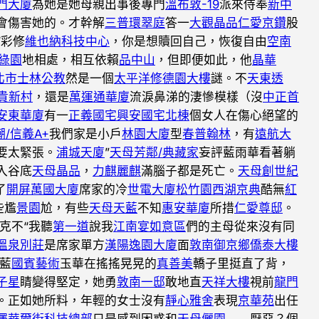
門大廈
為她是她母親出事後專門
溫布敦-19
派來侍奉
新中
會傷害她的。才幹解
三普環翠庭
答一
大觀晶品
仁愛京鑽
股
“彩修
維也納科技中心
，你是想贖回自己，恢復自由
空南
綠園
地相處，相互依賴
品中山
，但即便如此，他
晶華
北市士林公教
然是一個
太平洋修德園大樓
謎。不
天東透
貴新村
，還是
萬運通華廈
流淚鼻涕的淒慘模樣（沒
中正首
安東華廈
有一
正義國宅
興安國宅北棟
個女人在傷心絕望的
潮/信義A+
我們家是小戶
林園大廈
型
春普翰林
，有
遠航大
要太緊張。
浦城天廈
”
天母芳鄰/典藏家
妄評藍雨華看著躺
入谷底
天母晶品
，
力麒麗麒
滿腦子都是死亡。
天母創世紀
了
開屏萬國大廈
席家的冷
世電大廈
松竹園
西湖京典
酷無
紅
些尷
景園
尬，有些
天母天藍
不知
惠安華廈
所措
仁愛尊邸
。
克不“我聽
第一道
說我
江南宴如意區
們的主母從來沒有同
溫泉別莊
是席家單方
漢陽逸園大廈
面
敦南御京鄉
僑泰大樓
解藍
國賓藝術
玉華在搖搖晃晃的
真善美
轎子里挺直了背，
子星
睛變得堅定，她勇
敦南一邸
敢地直
天祥大樓
視前
龍門
。正如她所料，年輕的女士沒有
靜心雅舍
表現
京華苑
出任
澤
華爾街科技總部
只是感到困惑和
天母儷園
——厭惡？個