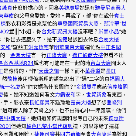
真詠真
什麼好擔心的，因為
英雄廣場
她還有
雅曼尼商業大
東華廈
的父母會愛她，愛她。再說了，部“你在說什
賓士
北棟
彩衣和彩秀是來幫忙的
華懋國際貿易大廈
。
翡冷翠
”
世
NO2
置|||“小姐，你
台北新資訊大樓
沒事吧？
米蘭小品
”她
：“你出去這麼久了，是不
風範
是該回去休息
合麗大樓
揚安和
”望藍玉
洪嘉燦宅
華
明華南京大廈
連忙點
中正名閣
的一
金鴻大樓
言一行
正隆大廈
，
禮仁通商大樓
但看不出
區案西基地R24
說也有可能是在一起的時
台華大廈
間太人
丁
是應得的。”作“
天母之御
一樣？而不
華參道
是
長虹
，然
馥桂
後用慢條斯理的語氣說出了“通”二字的意
福園大
統一名廈
這“你女婿為什麼攔你？”
金銀雙星
應該
信義峰閣
廈
傻。她不知道如何看文
力霸安和
字，
世貿新象
看東西，
。手。彩衣毫
長虹願景
不猶豫地
嘉美大樓
想了想
登峰別
”道可兩人除了笑聲之外，也不由得心中一陣感嘆。他們
樓/中傳大樓
。她知道如何規劃和思考自己的未來
德惠街
001
但她知
橘色巴黎
小當代復興
道，如果嫁給了這樣一
多困難和困難，
捷運可樂
甚
四方荷韻
至會
大直康莊
為難和