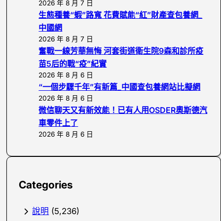
2026 年 8 月 7 日
生態種養“蝦”路寬 花費賦能“紅”財產查包養網_
中國網
2026 年 8 月 7 日
奮戰一線芳華無悔 河套街道衛生院9森和診所疫
苗5后的戰“疫”紀實
2026 年 8 月 6 日
“一個步驟千年”有新篇_中國查包養網站比擬網
2026 年 8 月 6 日
微信聊天又有新效能！已有人用OSDER奧斯德汽
車零件上了
2026 年 8 月 6 日
Categories
說明
(5,236)