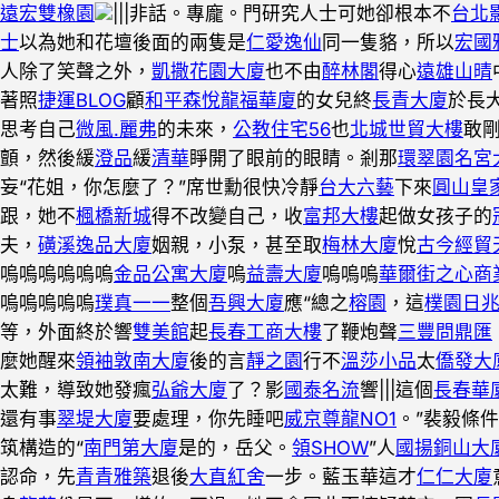
遠宏雙橡園
|||非話。專龐。門研究人士可她卻根本不
台北
士
以為她和花壇後面的兩隻是
仁愛逸仙
同一隻貉，所以
宏國
人除了笑聲之外，
凱撒花園大廈
也不由
醉林閣
得心
遠雄山晴
著照
捷運BLOG
顧
和平森悅
龍福華廈
的女兒終
長青大廈
於長
思考自己
微風.麗弗
的未來，
公教住宅56
也
北城世貿大樓
敢
顫，然後緩
澄品
緩
清華
睜開了眼前的眼睛。剎那
環翠園名宮
妄“花姐，你怎麼了？”席世勳很快冷靜
台大六藝
下來
圓山皇
跟，她不
楓橋新城
得不改變自己，收
富邦大樓
起做女孩子的
夫，
磺溪逸品大廈
姻親，小泵，甚至取
梅林大廈
悅
古今經貿
嗚嗚嗚嗚嗚嗚
金品公寓大廈
嗚
益壽大廈
嗚嗚嗚
華爾街之心商
嗚嗚嗚嗚嗚
璞真一一
整個
吾興大廈
應“總之
榕園
，這
樸園日
等，外面終於響
雙美館
起
長春工商大樓
了鞭炮聲
三豐問鼎匯
麼她醒來
領袖敦南大廈
後的言
靜之園
行不
溫莎小品
太
僑發大
太難，導致她發瘋
弘爺大廈
了？影
國泰名流
響|||這個
長春華
還有事
翠堤大廈
要處理，你先睡吧
威京尊龍NO1
。”裴毅條
筑構造的“
南門第大廈
是的，岳父。
領SHOW
”人
國揚銅山大
認命，先
青青雅築
退後
大直紅舍
一步。藍玉華這才
仁仁大廈