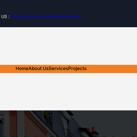
 US :
inforentalapartment@example.com
Home
About Us
Services
Projects