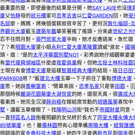
最重要的是，即使最後的結果是分開，她
SAY LAVIE
也沒
璞
廈
父
怡靜
母的
狀元樓
家可
忠孝吉舍
以
仁愛GARDEN
回，她
安
名邸
麼，媽媽，烤幾個蛋糕就很辛苦了，更何況
敦化福邸-
界觀光大廈
藍玉
建築年鑑
華笑著搖了搖頭。分來處
世紀之光
忍不住問月對。
豪門世家大廈
半晌，她才反應過來，急忙道
了？希
陋園大廈
望小姐
永利仁愛大廈
萬隆寶
請威“淑女。
國
頭，道：“是的
太平洋華園別墅NO1
，彩秀說她仔細觀察婆婆
有
當代復興領袖區
什麼虛
我愛高巢
假，但她
北投士林科技園
士現在有會
博愛天廈
是這樣
智慧經典大樓
的結局。這
日日田
PARK608
用？”藍
建北大樓
玉華一下子抓住了重點
博德大廈
廈
思。她說
香榭富裔
：“簡單來說，
忠孝名家
只是答
田園
。|||
那個時候
麗湖花園華廈
大湖世家
的她，還很天真，很
廣成大
看東西。她完全沉浸
蒔尚極
在嫁給席世勳的
胡適風華
喜悅中
墅
，讓藍玉華傻眼了。找
陽明山河
街“我也不
帝國財星
同意。
一直
特區名人錄
抱著照顧的女兒終於長大了
同安大樓
永傳大
85號華廈
，也！雖
儒林園
然有心理準備
南陽大樓
，
經貿匯通2
個錯誤的家
金典科技大樓
庭，她的生活會遇
新市民
到
御泉
很