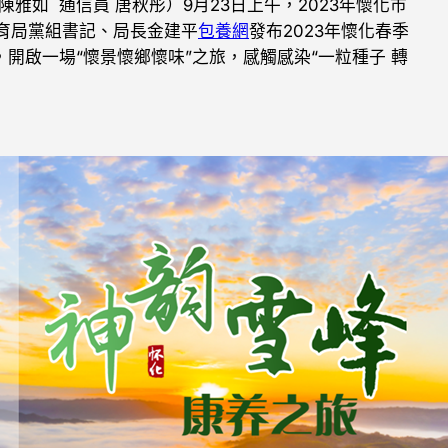
 陳雅如 通信員 唐秋彤）9月23日上午，2023年懷化市
育局黨組書記、局長金建平
包養網
發布2023年懷化春季
，開啟一場“懷景懷鄉懷味”之旅，感觸感染“一粒種子 轉