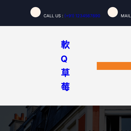
跳
至
CALL US :
(+91) 1234567890
MAIL
主
要
內
容
軟
Q
草
莓