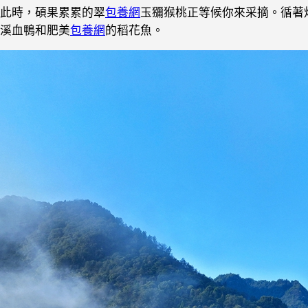
此時，碩果累累的翠
包養網
玉獼猴桃正等候你來采摘。循著
溪血鴨和肥美
包養網
的稻花魚。