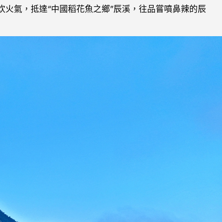
炊火氣，抵達“中國稻花魚之鄉”辰溪，往品嘗噴鼻辣的辰