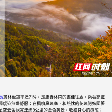
長
叢林籠罩率達71%，是康養休閑的盡佳往處。乘著高鐵
觸感染無邊舒服；在楓噴鼻瑤寨，和熱忱的花瑤阿妹圍著
星空云舍觀賞連綿8公里的金色美景，收獲身心的療愈；