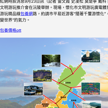
紅網時辰消息9月23日訊（記者 雷文霞 史凌松 莫楚寧 戴科
文明游玩推介會在沅陵舉辦。現場，懷化市文明游玩廣電體
游玩精品線
包養網
路，約請市平易近游客“隨著千璽游懷化”
變世界”的氣力。
包養價格ptt