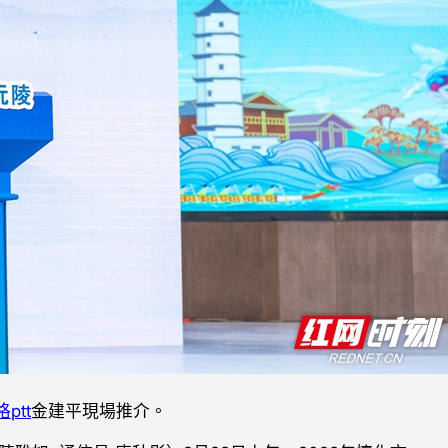
ptt
金建平現場推介。