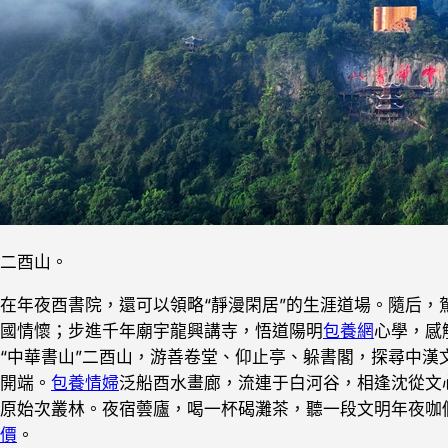
二酉山。
在年夜酉書院，還可以領略“靜漫閑居”的生涯道場。隨后
國情懷；步進千年廟宇龍興講寺，悟道陽明
包養網
心學，感
“中華書山”二酉山，游善卷堂、仰止亭、躲書閣，探尋中
開端。
包養情婦
泛船酉水畫廊，流連于白河谷，相逢沈從文
原始次叢林。夜宿蕓廬，喝一杯碣灘茶，聽一段文明年夜咖們
價
。