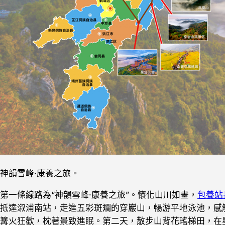
神韻雪峰·康養之旅。
第一條線路為“神韻雪峰·康養之旅”。懷化山川如畫，
包養站
抵達溆浦南站，走進五彩斑斕的穿巖山，暢游平地泳池，感
篝火狂歡，枕著景致進眠。第二天，散步山背花瑤梯田，在