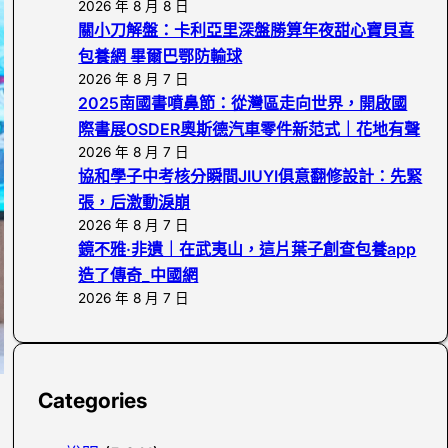
2026 年 8 月 8 日
關小刀解盤：卡利亞里深盤勝算年夜甜心寶貝喜
包養網 畢爾巴鄂防輸球
2026 年 8 月 7 日
2025南國書噴鼻節：從灣區走向世界，開啟國
際書展OSDER奧斯德汽車零件新范式｜花地有聲
2026 年 8 月 7 日
協和學子中考核分瞬間JIUYI俱意翻修設計：先緊
張，后激動淚崩
2026 年 8 月 7 日
鏡不雅·非遺｜在武夷山，這片葉子創查包養app
造了傳奇_中國網
2026 年 8 月 7 日
Categories