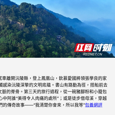
，駕車離開沅陵縣，登上鳳凰山，欽慕愛國將領張學良的家
觸感染沅陵深摯的文明底蘊。書山有路勤為徑，搭船前去
漢文脈的脊骨。第三天的旅行過程，從一碗豬腳粉和小籠包
心中阿誰“美得令人肉痛的處所”；或是徒步借母溪，穿越
的傳奇故事——“我清楚你會來，所以我等”
包養網評