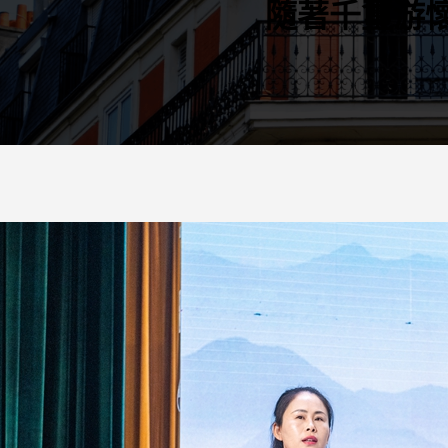
隨著千璽游懷