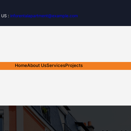
 US :
inforentalapartment@example.com
Home
About Us
Services
Projects